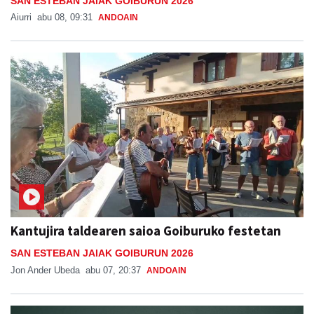
SAN ESTEBAN JAIAK GOIBURUN 2026
Aiurri
abu 08, 09:31
ANDOAIN
Kantujira taldearen saioa Goiburuko festetan
SAN ESTEBAN JAIAK GOIBURUN 2026
Jon Ander Ubeda
abu 07, 20:37
ANDOAIN