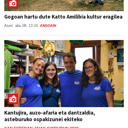
Gogoan hartu dute Katto Amilibia kultur eragilea
Aiurri
abu 08, 13:24
ANDOAIN
Kantujira, auzo-afaria eta dantzaldia,
asteburuko ospakizunei ekiteko