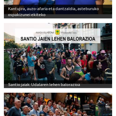
Kantujira, auzo-afaria eta dantzaldia, asteburuko
ospakizunei ekiteko
Santio jaiak: Udalaren lehen balorazioa