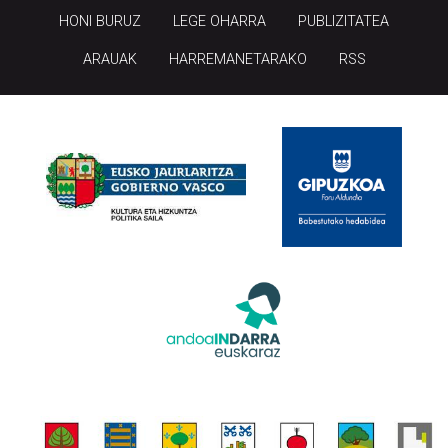
HONI BURUZ
LEGE OHARRA
PUBLIZITATEA
ARAUAK
HARREMANETARAKO
RSS