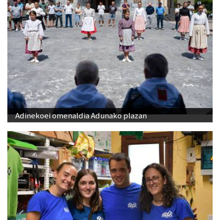
Adinekoei omenaldia Adunako plazan