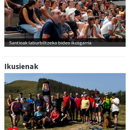
Santioak laburbiltzeko bideo ikusgarria
Ikusienak