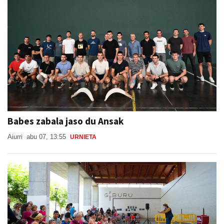
Babes zabala jaso du Ansak
Aiurri
abu 07, 13:55
URNIETA