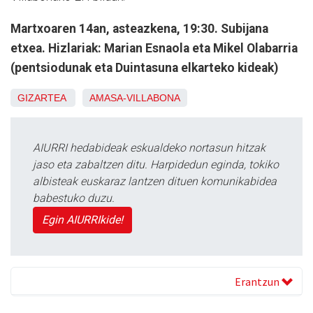
Martxoaren 14an, asteazkena, 19:30. Subijana
etxea. Hizlariak: Marian Esnaola eta Mikel Olabarria
(pentsiodunak eta Duintasuna elkarteko kideak)
GIZARTEA
AMASA-VILLABONA
AIURRI hedabideak eskualdeko nortasun hitzak
jaso eta zabaltzen ditu. Harpidedun eginda, tokiko
albisteak euskaraz lantzen dituen komunikabidea
babestuko duzu.
Egin AIURRIkide!
Erantzun