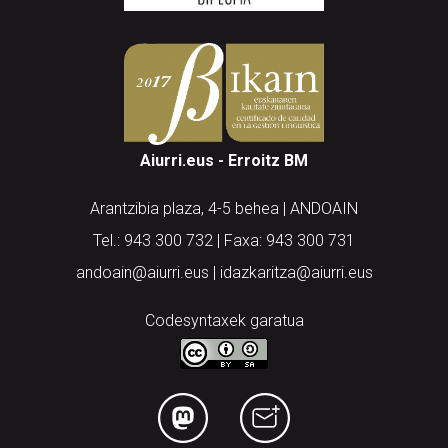
Aiurri.eus - Erroitz BM
Arantzibia plaza, 4-5 behea | ANDOAIN
Tel.: 943 300 732 | Faxa: 943 300 731
andoain@aiurri.eus | idazkaritza@aiurri.eus
Codesyntaxek garatua