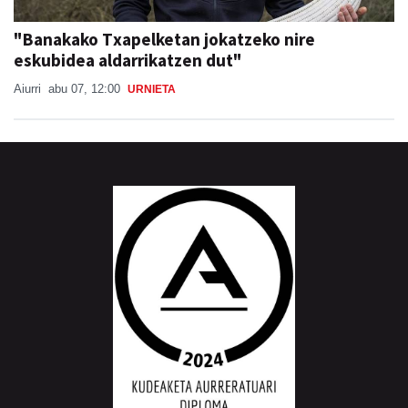
"Banakako Txapelketan jokatzeko nire
eskubidea aldarrikatzen dut"
Aiurri
abu 07, 12:00
URNIETA