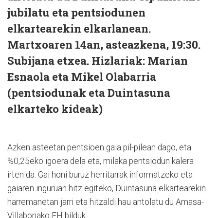
jubilatu eta pentsiodunen
elkartearekin elkarlanean.
Martxoaren 14an, asteazkena, 19:30.
Subijana etxea. Hizlariak: Marian
Esnaola eta Mikel Olabarria
(pentsiodunak eta Duintasuna
elkarteko kideak)
Azken asteetan pentsioen gaia pil-pilean dago, eta
%0,25eko igoera dela eta, milaka pentsiodun kalera
irten da. Gai honi buruz herritarrak informatzeko eta
gaiaren inguruan hitz egiteko, Duintasuna elkartearekin
harremanetan jarri eta hitzaldi hau antolatu du Amasa-
Villabonako EH bilduk.