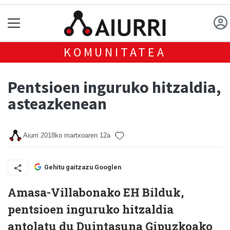
KOMUNITATEA
Pentsioen inguruko hitzaldia,
asteazkenean
Aiurri
2018ko martxoaren 12a
Gehitu gaitzazu Googlen
Amasa-Villabonako EH Bilduk,
pentsioen inguruko hitzaldia
antolatu du Duintasuna Gipuzkoako