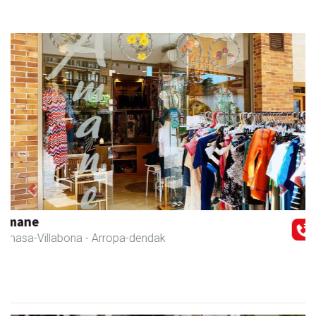
Previous
Next
Eizmendi ile-apaindegia
Amasa-Villabona
- Ile-apaindegiak