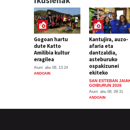
Ikusienak
Gogoan hartu
Kantujira, auzo-
dute Katto
afaria eta
Amilibia kultur
dantzaldia,
eragilea
asteburuko
ospakizunei
Aiurri
abu 08, 13:24
ekiteko
ANDOAIN
SAN ESTEBAN JAIA
GOIBURUN 2026
Aiurri
abu 08, 09:31
ANDOAIN