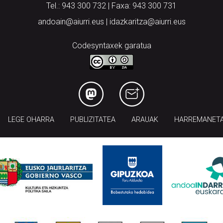
Tel.: 943 300 732 | Faxa: 943 300 731
andoain@aiurri.eus | idazkaritza@aiurri.eus
Codesyntaxek garatua
LEGE OHARRA
PUBLIZITATEA
ARAUAK
HARREMANET