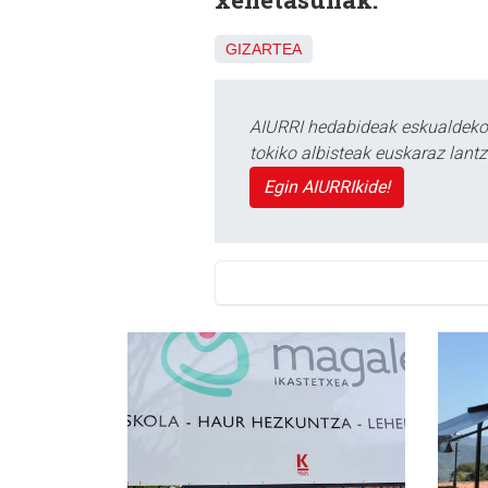
GIZARTEA
AIURRI hedabideak eskualdeko n
tokiko albisteak euskaraz lan
Egin AIURRIkide!