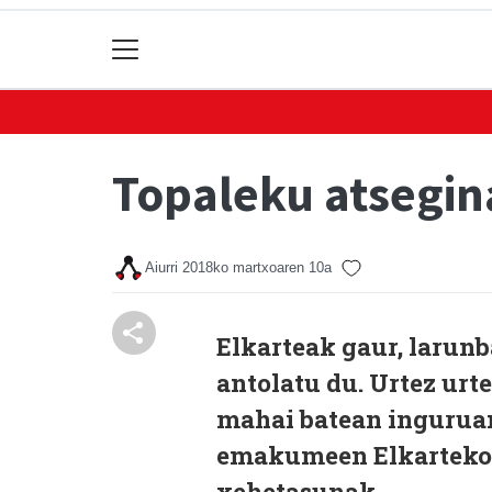
Topaleku atsegi
Aiurri
2018ko martxoaren 10a
Elkarteak gaur, larun
antolatu du. Urtez ur
mahai batean inguruan
emakumeen Elkarteko 
xehetasunak.