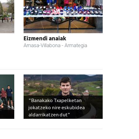
Eizmendi anaiak
Amasa-Villabona
- Armategia
"Banakako Txapelketan
jokatzeko nire eskubidea
aldarrikatzen dut"