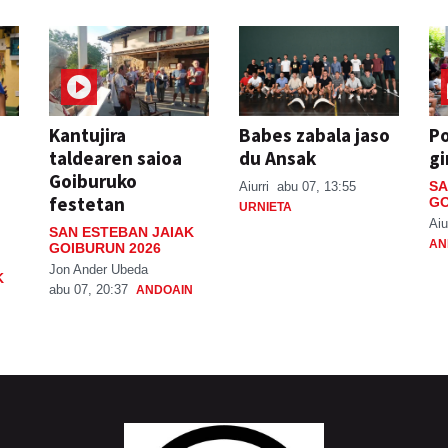
Kantujira
Babes zabala jaso
P
taldearen saioa
du Ansak
gi
Goiburuko
SA
Aiurri
abu 07, 13:55
festetan
GO
URNIETA
Aiu
SAN ESTEBAN JAIAK
AN
GOIBURUN 2026
Jon Ander Ubeda
K
abu 07, 20:37
ANDOAIN