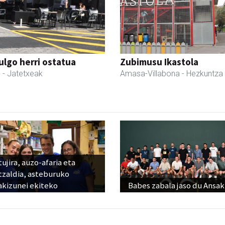
ulgo herri ostatua
Zubimusu Ikastola
l
- Jatetxeak
Amasa-Villabona
- Hezkuntza
ujira, auzo-afaria eta
tzaldia, asteburuko
akizunei ekiteko
Babes zabala jaso du Ansak