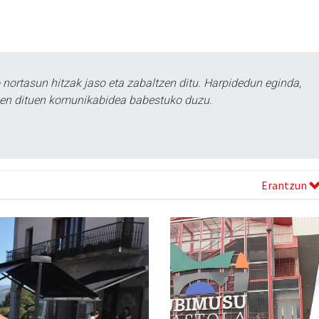
ortasun hitzak jaso eta zabaltzen ditu. Harpidedun eginda,
tzen dituen komunikabidea babestuko duzu.
Erantzun