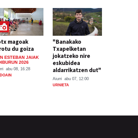
otx magoak
"Banakako
rotu du goiza
Txapelketan
jokatzeko nire
N ESTEBAN JAIAK
eskubidea
IBURUN 2026
aldarrikatzen dut"
rri
abu 08, 16:28
DOAIN
Aiurri
abu 07, 12:00
URNIETA