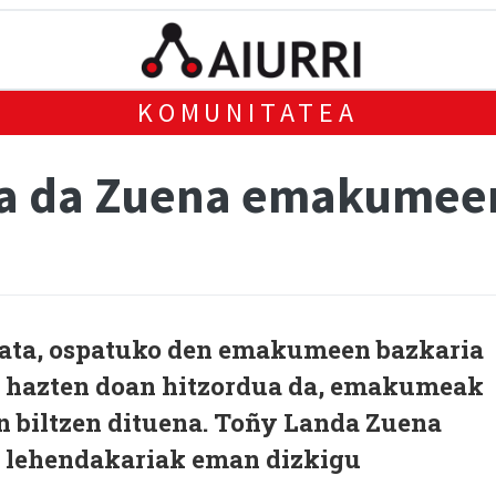
KOMUNITATEA
na da Zuena emakumeen
bata, ospatuko den emakumeen bazkaria
te hazten doan hitzordua da, emakumeak
 biltzen dituena. Toñy Landa Zuena
lehendakariak eman dizkigu