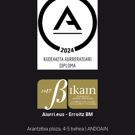
Aiurri.eus - Erroitz BM
Arantzibia plaza, 4-5 behea | ANDOAIN