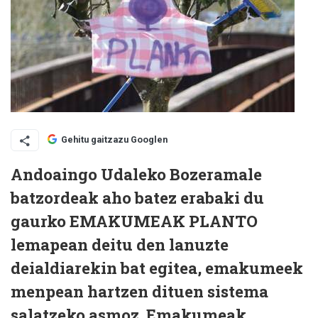
Gehitu gaitzazu Googlen
Andoaingo Udaleko Bozeramale
batzordeak aho batez erabaki du
gaurko EMAKUMEAK PLANTO
lemapean deitu den lanuzte
deialdiarekin bat egitea, emakumeek
menpean hartzen dituen sistema
salatzeko asmoz. Emakumeak