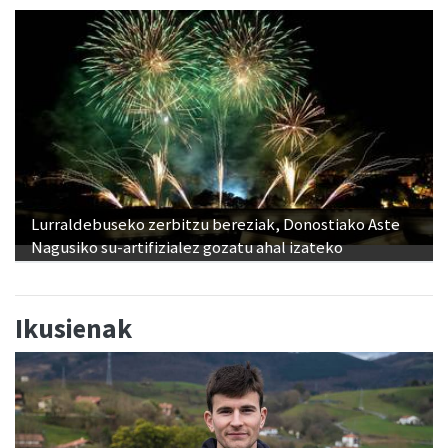
Lurraldebuseko zerbitzu bereziak, Donostiako Aste
Nagusiko su-artifizialez gozatu ahal izateko
Ikusienak