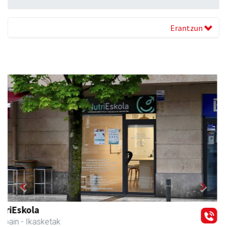
Erantzun
Previous
Next
Amasa-Villabonako Udala
Amasa-Villabona
- Udaletxeak