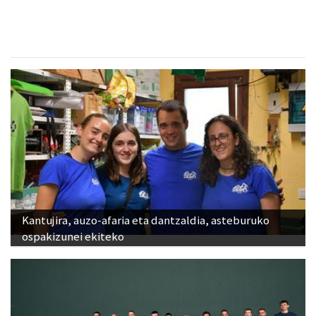
Kantujira, auzo-afaria eta dantzaldia, asteburuko
ospakizunei ekiteko