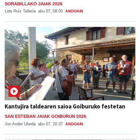
SORABILLAKO JAIAK 2026
Lide Ruiz Telleria
abu 07, 08:00
ANDOAIN
Kantujira taldearen saioa Goiburuko festetan
SAN ESTEBAN JAIAK GOIBURUN 2026
Jon Ander Ubeda
abu 07, 20:37
ANDOAIN