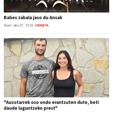
Babes zabala jaso du Ansak
Aiurri
abu 07, 13:55
URNIETA
"Auzotarrek oso ondo erantzuten dute, beti
daude laguntzeko prest"