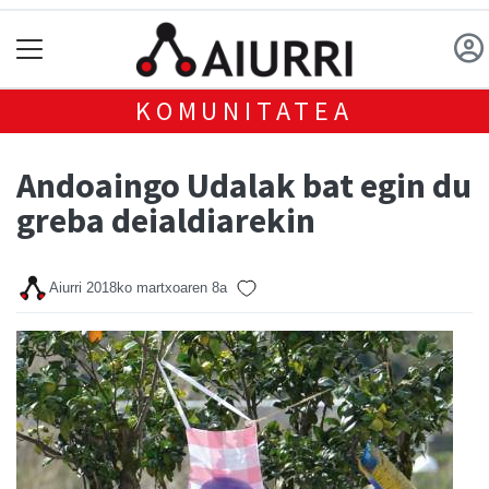
KOMUNITATEA
Andoaingo Udalak bat egin du
greba deialdiarekin
Aiurri
2018ko martxoaren 8a