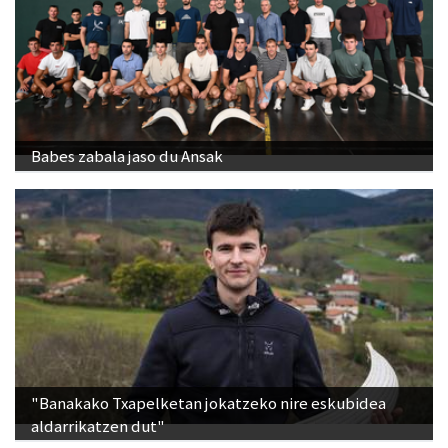
Babes zabala jaso du Ansak
"Banakako Txapelketan jokatzeko nire eskubidea
aldarrikatzen dut"