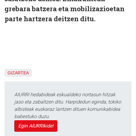
grebara batzera eta mobilizazioetan
parte hartzera deitzen ditu.
GIZARTEA
AIURRI hedabideak eskualdeko nortasun hitzak
jaso eta zabaltzen ditu. Harpidedun eginda, tokiko
albisteak euskaraz lantzen dituen komunikabidea
babestuko duzu.
Egin AIURRIkide!