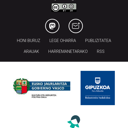
HONI BURUZ
LEGE OHARRA
PUBLIZITATEA
ARAUAK
HARREMANETARAKO
RSS