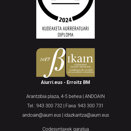
Aiurri.eus - Erroitz BM
Arantzibia plaza, 4-5 behea | ANDOAIN
Tel.: 943 300 732 | Faxa: 943 300 731
andoain@aiurri.eus | idazkaritza@aiurri.eus
Codesyntaxek garatua