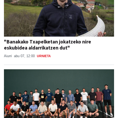
"Banakako Txapelketan jokatzeko nire
eskubidea aldarrikatzen dut"
Aiurri
abu 07, 12:00
URNIETA