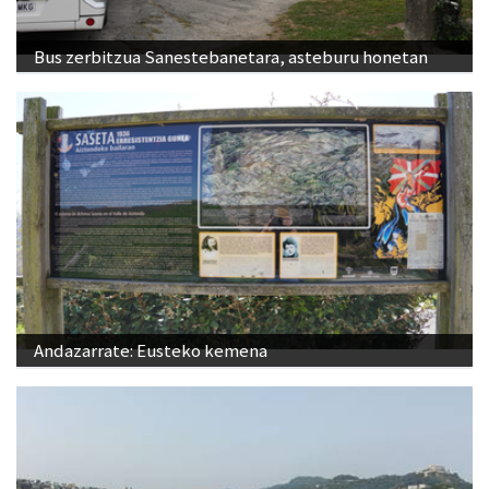
Bus zerbitzua Sanestebanetara, asteburu honetan
Andazarrate: Eusteko kemena