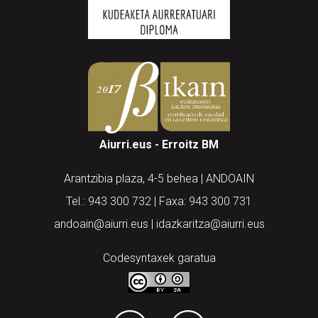
Aiurri.eus - Erroitz BM
Arantzibia plaza, 4-5 behea | ANDOAIN
Tel.: 943 300 732 | Faxa: 943 300 731
andoain@aiurri.eus | idazkaritza@aiurri.eus
Codesyntaxek garatua