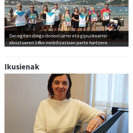
Dei egiten diegu donostiarrei eta gipuzkoarrei
abuztuaren 14ko mobilizazioan parte hartzera
Ikusienak