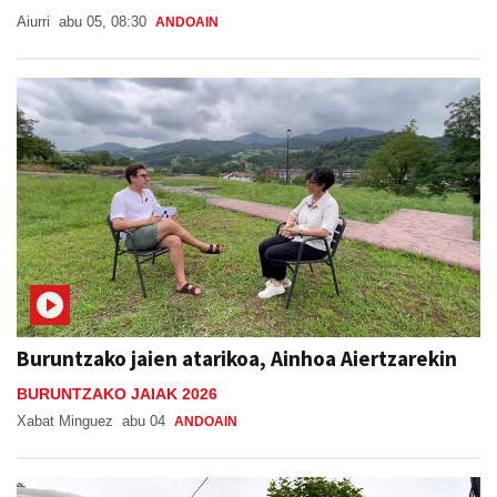
Aiurri
abu 05, 08:30
ANDOAIN
Buruntzako jaien atarikoa, Ainhoa Aiertzarekin
BURUNTZAKO JAIAK 2026
Xabat Minguez
abu 04
ANDOAIN