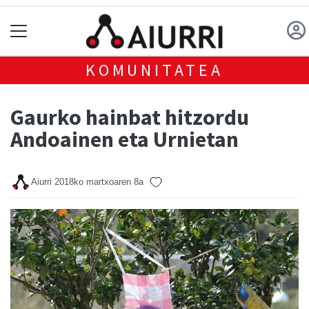
KOMUNITATEA
Gaurko hainbat hitzordu
Andoainen eta Urnietan
Aiurri
2018ko martxoaren 8a