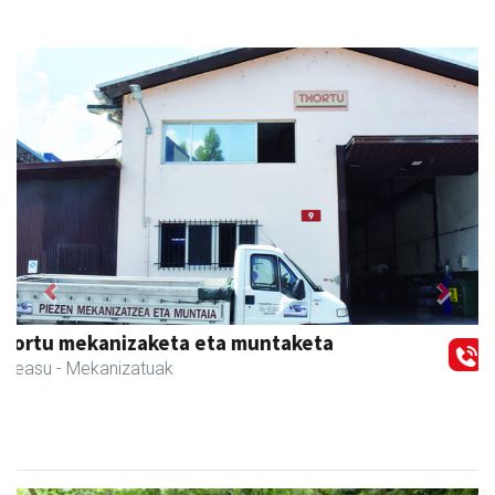
Previous
Next
Amonarriz iturgintza S. L.
Larraul
- Iturgintza