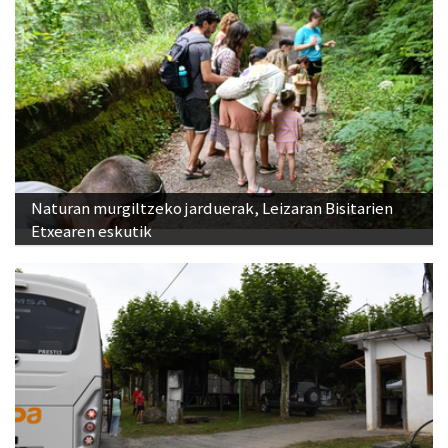
Naturan murgiltzeko jarduerak, Leizaran Bisitarien
Etxearen eskutik