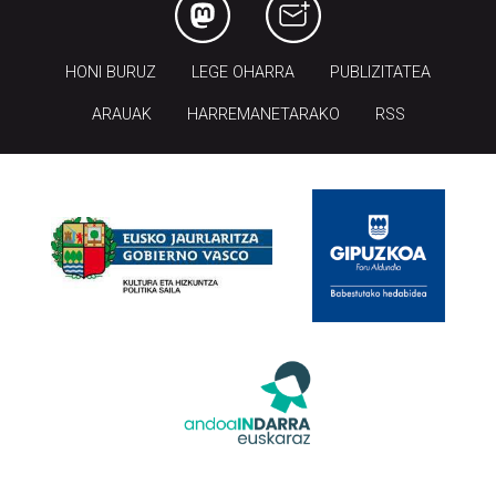
HONI BURUZ
LEGE OHARRA
PUBLIZITATEA
ARAUAK
HARREMANETARAKO
RSS