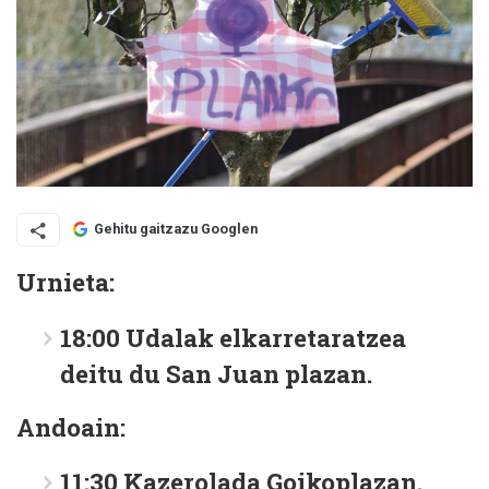
Gehitu gaitzazu Googlen
Urnieta:
18:00 Udalak elkarretaratzea
deitu du San Juan plazan.
Andoain:
11:30 Kazerolada Goikoplazan.