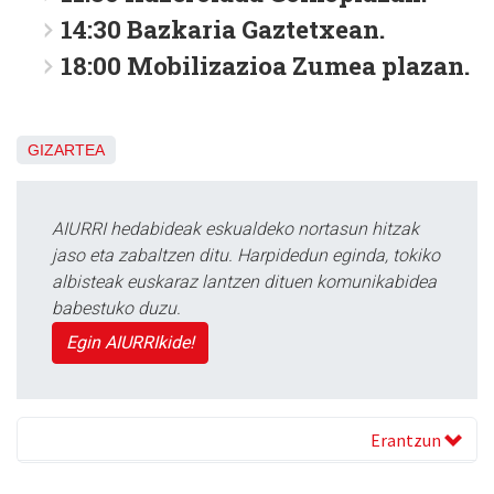
14:30 Bazkaria Gaztetxean.
18:00 Mobilizazioa Zumea plazan.
GIZARTEA
AIURRI hedabideak eskualdeko nortasun hitzak
jaso eta zabaltzen ditu. Harpidedun eginda, tokiko
albisteak euskaraz lantzen dituen komunikabidea
babestuko duzu.
Egin AIURRIkide!
Erantzun