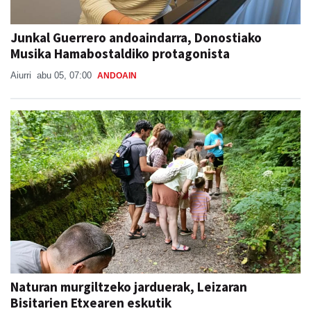
Junkal Guerrero andoaindarra, Donostiako
Musika Hamabostaldiko protagonista
Aiurri
abu 05, 07:00
ANDOAIN
Naturan murgiltzeko jarduerak, Leizaran
Bisitarien Etxearen eskutik