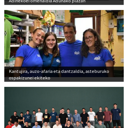
Adinekoei omenaldia Adunako plazan
Kantujira, auzo-afaria eta dantzaldia, asteburuko
ospakizunei ekiteko