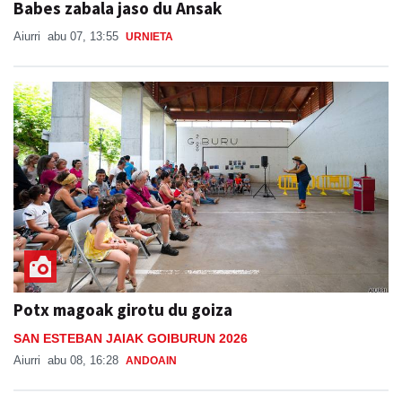
Babes zabala jaso du Ansak
Aiurri
abu 07, 13:55
URNIETA
Potx magoak girotu du goiza
SAN ESTEBAN JAIAK GOIBURUN 2026
Aiurri
abu 08, 16:28
ANDOAIN