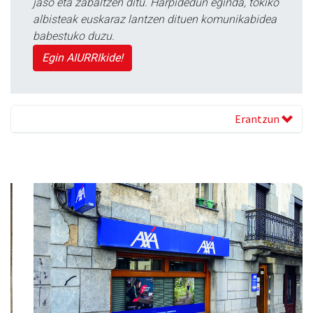
jaso eta zabaltzen ditu. Harpidedun eginda, tokiko
albisteak euskaraz lantzen dituen komunikabidea
babestuko duzu.
Egin AIURRIkide!
Erantzun