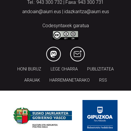
Tel.: 943 300 732 | Faxa: 943 300 731
andoain@aiurri.eus | idazkaritza@aiurri.eus
Codesyntaxek garatua
HONI BURUZ
LEGE OHARRA
PUBLIZITATEA
ARAUAK
HARREMANETARAKO
RSS