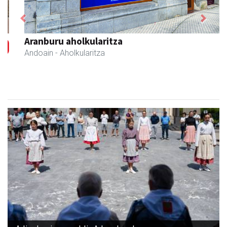
Previous
Next
Aranburu aholkularitza
Andoain
- Aholkularitza