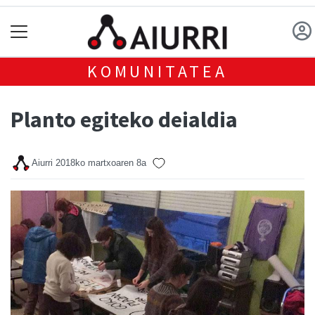
KOMUNITATEA
Planto egiteko deialdia
Aiurri
2018ko martxoaren 8a