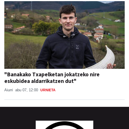
"Banakako Txapelketan jokatzeko nire
eskubidea aldarrikatzen dut"
Aiurri
abu 07, 12:00
URNIETA