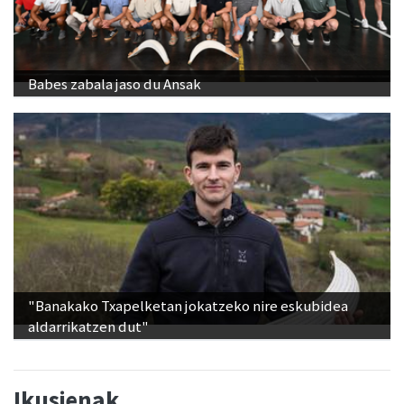
Babes zabala jaso du Ansak
"Banakako Txapelketan jokatzeko nire eskubidea
aldarrikatzen dut"
Ikusienak