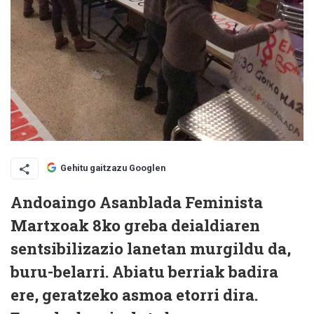
Gehitu gaitzazu Googlen
Andoaingo Asanblada Feminista
Martxoak 8ko greba deialdiaren
sentsibilizazio lanetan murgildu da,
buru-belarri. Abiatu berriak badira
ere, geratzeko asmoa etorri dira.