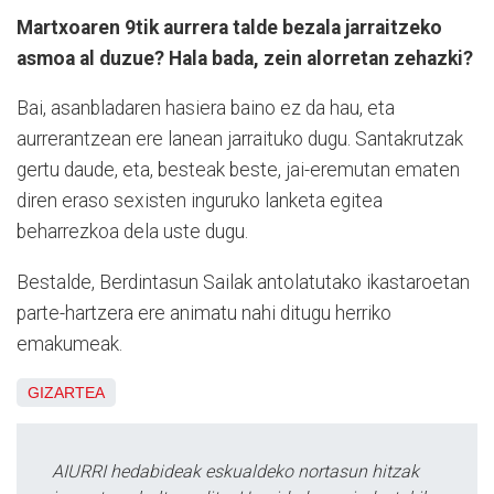
Martxoaren 9tik aurrera talde bezala jarraitzeko
asmoa al duzue? Hala bada, zein alorretan zehazki?
Bai, asanbladaren hasiera baino ez da hau, eta
aurrerantzean ere lanean jarraituko dugu. Santakrutzak
gertu daude, eta, besteak beste, jai-eremutan ematen
diren eraso sexisten inguruko lanketa egitea
beharrezkoa dela uste dugu.
Bestalde, Berdintasun Sailak antolatutako ikastaroetan
parte-hartzera ere animatu nahi ditugu herriko
emakumeak.
GIZARTEA
AIURRI hedabideak eskualdeko nortasun hitzak