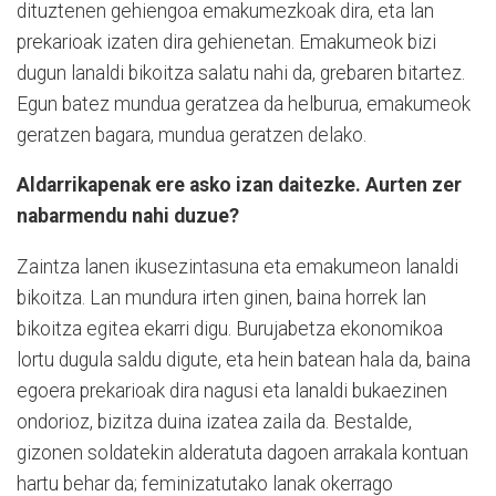
dituztenen gehiengoa emakumezkoak dira, eta lan
prekarioak izaten dira gehienetan. Emakumeok bizi
dugun lanaldi bikoitza salatu nahi da, grebaren bitartez.
Egun batez mundua geratzea da helburua, emakumeok
geratzen bagara, mundua geratzen delako.
Aldarrikapenak ere asko izan daitezke. Aurten zer
nabarmendu nahi duzue?
Zaintza lanen ikusezintasuna eta emakumeon lanaldi
bikoitza. Lan mundura irten ginen, baina horrek lan
bikoitza egitea ekarri digu. Burujabetza ekonomikoa
lortu dugula saldu digute, eta hein batean hala da, baina
egoera prekarioak dira nagusi eta lanaldi bukaezinen
ondorioz, bizitza duina izatea zaila da. Bestalde,
gizonen soldatekin alderatuta dagoen arrakala kontuan
hartu behar da; feminizatutako lanak okerrago