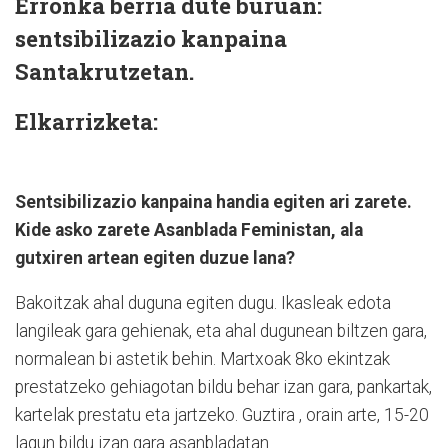
Erronka berria dute buruan:
sentsibilizazio kanpaina
Santakrutzetan.
Elkarrizketa:
Sentsibilizazio kanpaina handia egiten ari zarete.
Kide asko zarete Asanblada Feministan, ala
gutxiren artean egiten duzue lana?
Bakoitzak ahal duguna egiten dugu. Ikasleak edota
langileak gara gehienak, eta ahal dugunean biltzen gara,
normalean bi astetik behin. Martxoak 8ko ekintzak
prestatzeko gehiagotan bildu behar izan gara, pankartak,
kartelak prestatu eta jartzeko. Guztira , orain arte, 15-20
lagun bildu izan gara asanbladatan.