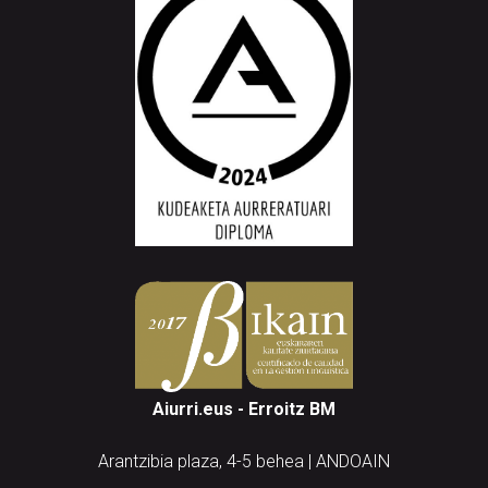
Aiurri.eus - Erroitz BM
Arantzibia plaza, 4-5 behea | ANDOAIN