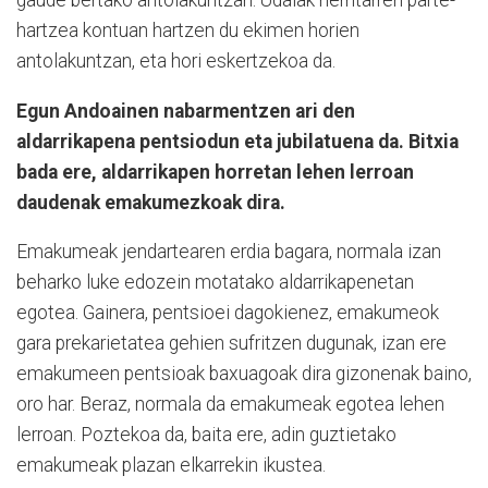
gaude bertako antolakuntzan. Udalak herritarren parte-
hartzea kontuan hartzen du ekimen horien
antolakuntzan, eta hori eskertzekoa da.
Egun Andoainen nabarmentzen ari den
aldarrikapena pentsiodun eta jubilatuena da. Bitxia
bada ere, aldarrikapen horretan lehen lerroan
daudenak emakumezkoak dira.
Emakumeak jendartearen erdia bagara, normala izan
beharko luke edozein motatako aldarrikapenetan
egotea. Gainera, pentsioei dagokienez, emakumeok
gara prekarietatea gehien sufritzen dugunak, izan ere
emakumeen pentsioak baxuagoak dira gizonenak baino,
oro har. Beraz, normala da emakumeak egotea lehen
lerroan. Poztekoa da, baita ere, adin guztietako
emakumeak plazan elkarrekin ikustea.