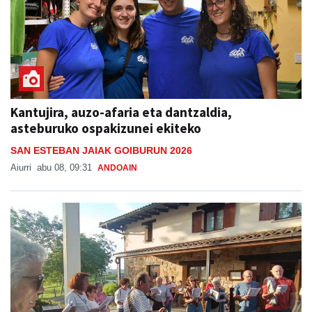
Kantujira, auzo-afaria eta dantzaldia,
asteburuko ospakizunei ekiteko
SAN ESTEBAN JAIAK GOIBURUN 2026
Aiurri
abu 08, 09:31
ANDOAIN