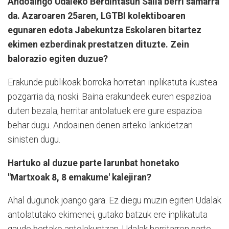
Andoaingo Udaleko Berdintasun Saila berri samarra
da. Azaroaren 25aren, LGTBI kolektiboaren
egunaren edota Jabekuntza Eskolaren bitartez
ekimen ezberdinak prestatzen dituzte. Zein
balorazio egiten duzue?
Erakunde publikoak borroka horretan inplikatuta ikustea
pozgarria da, noski. Baina erakundeek euren espazioa
duten bezala, herritar antolatuek ere gure espazioa
behar dugu. Andoainen denen arteko lankidetzan
sinisten dugu.
Hartuko al duzue parte larunbat honetako
"Martxoak 8, 8 emakume' kalejiran?
Ahal dugunok joango gara. Ez diegu muzin egiten Udalak
antolatutako ekimenei, gutako batzuk ere inplikatuta