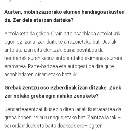
Aurten, mobilizaziorako ekimen handiagoa ikusten
da. Zer dela eta izan daiteke?
Antolaketa da gakoa. Orain arte asanblada antolaturik
egon ez izana izan daiteke arrazoietako bat. Udalak
antolatu izan ditu ekintzak, baina positiboa da
herritarrek euren kabuz antolatutako ekimenak aurrera
eramatea. Parte-hartzea eta autogestioa dira gure
asanbladaren oinarrietako batzuk.
Grebak zentzu oso ezberdinak izan ditzake. Zuek
zer nolako greba egin nahiko zenukete?
Jendartearentzat ikusezin diren lanak ikustaraztea da
greba honen helburu nagusietako bat. Zaintza lanak –
bai ordainduak eta baita doakoak ere– egiten