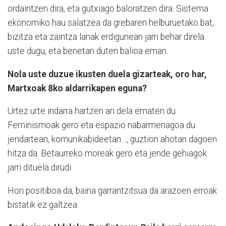
ordaintzen dira, eta gutxiago baloratzen dira. Sistema
ekonomiko hau salatzea da grebaren helburuetako bat,
bizitza eta zaintza lanak erdigunean jarri behar direla
uste dugu, eta benetan duten balioa eman.
Nola uste duzue ikusten duela gizarteak, oro har,
Martxoak 8ko aldarrikapen eguna?
Urtez urte indarra hartzen ari dela ematen du.
Feminismoak gero eta espazio nabarmenagoa du
jendartean, komunikabideetan…, guztion ahotan dagoen
hitza da. Betaurreko moreak gero eta jende gehiagok
jarri dituela dirudi.
Hori positiboa da, baina garrantzitsua da arazoen erroak
bistatik ez galtzea.