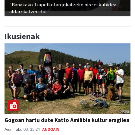
"Banakako Txapelketan jokatzeko nire eskubidea
aldarrikatzen dut"
Ikusienak
Gogoan hartu dute Katto Amilibia kultur eragilea
Aiurri
abu 08, 13:24
ANDOAIN