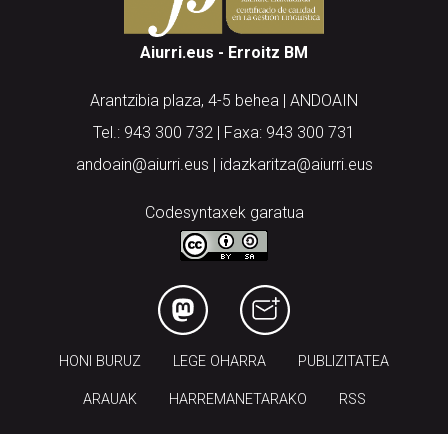
Aiurri.eus - Erroitz BM
Arantzibia plaza, 4-5 behea | ANDOAIN
Tel.: 943 300 732 | Faxa: 943 300 731
andoain@aiurri.eus | idazkaritza@aiurri.eus
Codesyntaxek garatua
HONI BURUZ
LEGE OHARRA
PUBLIZITATEA
ARAUAK
HARREMANETARAKO
RSS