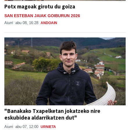
Potx magoak girotu du goiza
SAN ESTEBAN JAIAK GOIBURUN 2026
Aiurri
abu 08, 16:28
ANDOAIN
"Banakako Txapelketan jokatzeko nire
eskubidea aldarrikatzen dut"
Aiurri
abu 07, 12:00
URNIETA