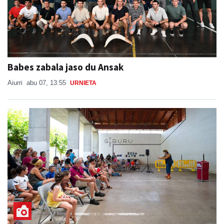
Babes zabala jaso du Ansak
Aiurri
abu 07, 13:55
URNIETA