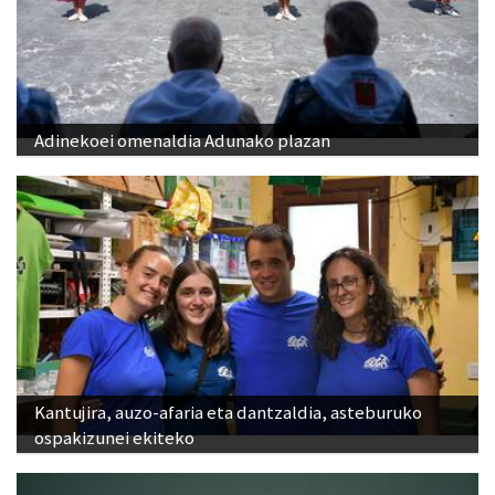
Adinekoei omenaldia Adunako plazan
Kantujira, auzo-afaria eta dantzaldia, asteburuko
ospakizunei ekiteko