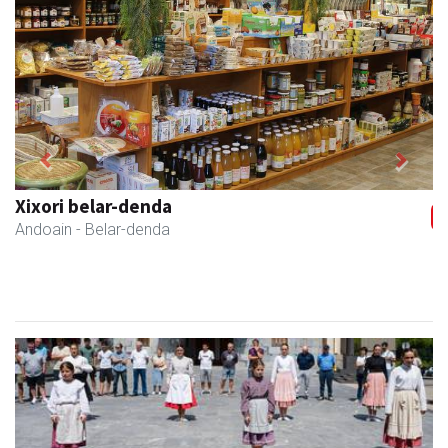
Previous
Next
Xixori belar-denda
Andoain
- Belar-denda