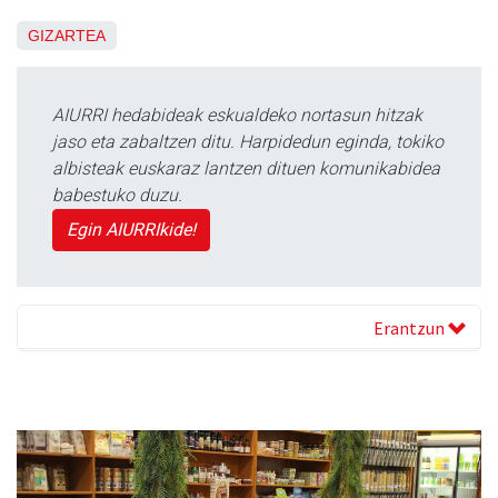
GIZARTEA
AIURRI hedabideak eskualdeko nortasun hitzak
jaso eta zabaltzen ditu. Harpidedun eginda, tokiko
albisteak euskaraz lantzen dituen komunikabidea
babestuko duzu.
Egin AIURRIkide!
Erantzun