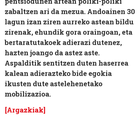
pentsiodunen artean poliki-poliki
zabaltzen ari da mezua. Andoainen 30
lagun izan ziren aurreko astean bildu
zirenak, ehundik gora oraingoan, eta
bertaratutakoek adierazi dutenez,
hazten joango da astez aste.
Aspalditik sentitzen duten haserrea
kalean adierazteko bide egokia
ikusten dute astelehenetako
mobilizazioa.
[Argazkiak]