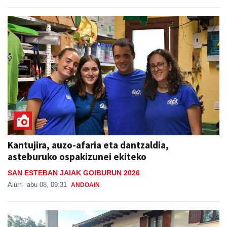
Kantujira, auzo-afaria eta dantzaldia,
asteburuko ospakizunei ekiteko
SAN ESTEBAN JAIAK GOIBURUN 2026
Aiurri
abu 08, 09:31
ANDOAIN