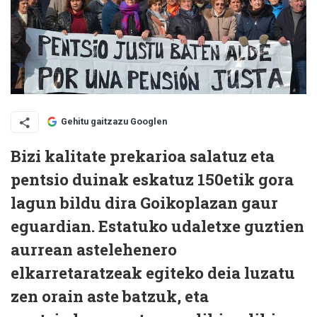
Gehitu gaitzazu Googlen
Bizi kalitate prekarioa salatuz eta
pentsio duinak eskatuz 150etik gora
lagun bildu dira Goikoplazan gaur
eguardian. Estatuko udaletxe guztien
aurrean astelehenero
elkarretaratzeak egiteko deia luzatu
zen orain aste batzuk, eta