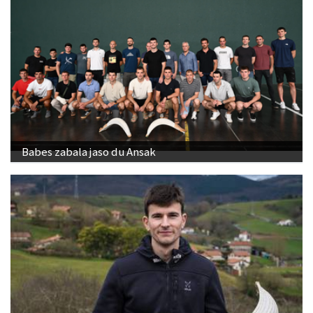
Babes zabala jaso du Ansak