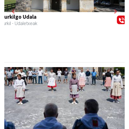
Previous
Next
Zubeldia arrain eta mariskoa
Zizurkil
- Arrandegiak