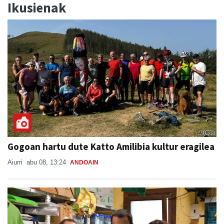
Ikusienak
Gogoan hartu dute Katto Amilibia kultur eragilea
Aiurri
abu 08, 13:24
ANDOAIN