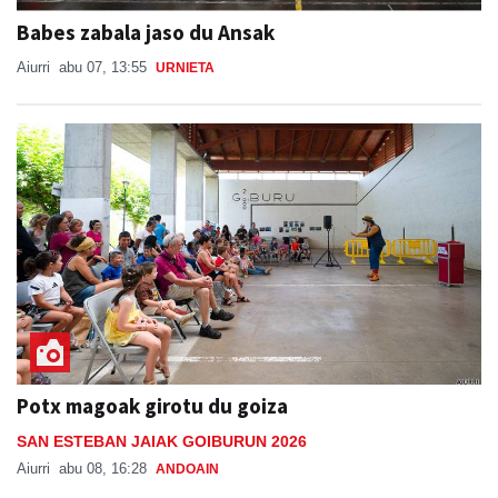
Babes zabala jaso du Ansak
Aiurri
abu 07, 13:55
URNIETA
Potx magoak girotu du goiza
SAN ESTEBAN JAIAK GOIBURUN 2026
Aiurri
abu 08, 16:28
ANDOAIN