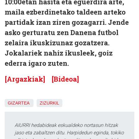
10:00etan hasita eta eguerdira arte,
maila ezberdinetako taldeen arteko
partidak izan ziren gozagarri. Jende
asko gerturatu zen Danena futbol
zelaira ikuskizunaz gozatzera.
Jokalariek nahiz ikusleek, goiz
ederra igaro zuten.
[Argazkiak]
[Bideoa]
GIZARTEA
ZIZURKIL
AIURRI hedabideak eskualdeko nortasun hitzak
jaso eta zabaltzen ditu. Harpidedun eginda, tokiko