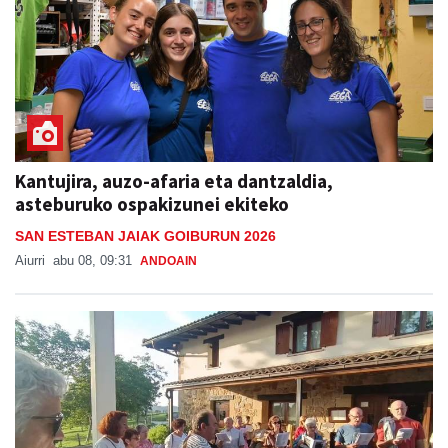
Kantujira, auzo-afaria eta dantzaldia,
asteburuko ospakizunei ekiteko
SAN ESTEBAN JAIAK GOIBURUN 2026
Aiurri
abu 08, 09:31
ANDOAIN