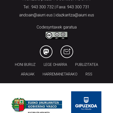
Tel.: 943 300 732 | Faxa: 943 300 731
andoain@aiurri.eus | idazkaritza@aiurri.eus
Codesyntaxek garatua
HONI BURUZ
LEGE OHARRA
PUBLIZITATEA
ARAUAK
HARREMANETARAKO
RSS