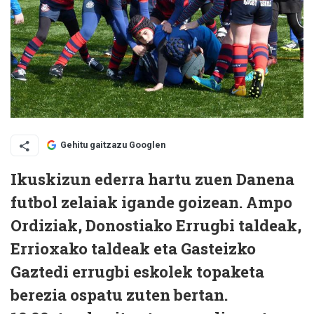
Gehitu gaitzazu Googlen
Ikuskizun ederra hartu zuen Danena
futbol zelaiak igande goizean. Ampo
Ordiziak, Donostiako Errugbi taldeak,
Errioxako taldeak eta Gasteizko
Gaztedi errugbi eskolek topaketa
berezia ospatu zuten bertan.