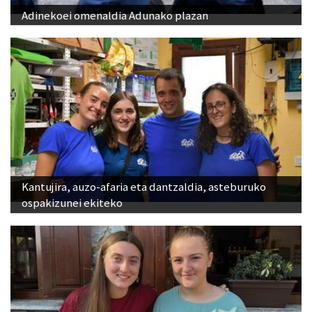
Adinekoei omenaldia Adunako plazan
Kantujira, auzo-afaria eta dantzaldia, asteburuko
ospakizunei ekiteko