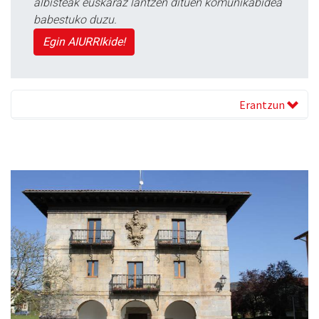
albisteak euskaraz lantzen dituen komunikabidea
babestuko duzu.
Egin AIURRIkide!
Erantzun