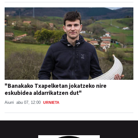
"Banakako Txapelketan jokatzeko nire
eskubidea aldarrikatzen dut"
Aiurri
abu 07, 12:00
URNIETA