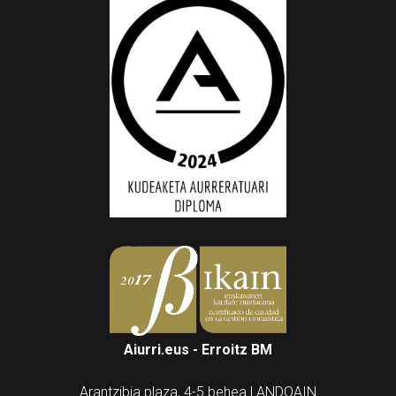
Aiurri.eus - Erroitz BM
Arantzibia plaza, 4-5 behea | ANDOAIN