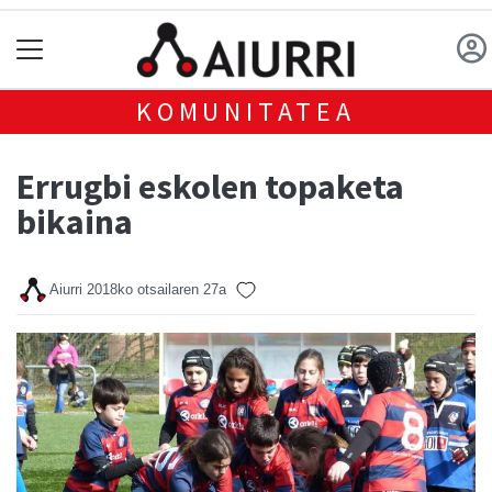
KOMUNITATEA
Errugbi eskolen topaketa
bikaina
Aiurri
2018ko otsailaren 27a