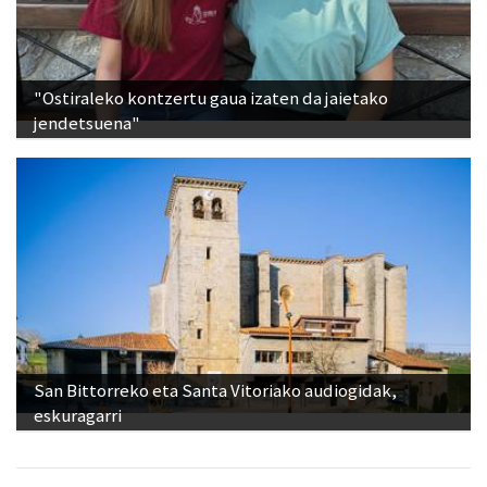
"Ostiraleko kontzertu gaua izaten da jaietako
jendetsuena"
San Bittorreko eta Santa Vitoriako audiogidak,
eskuragarri