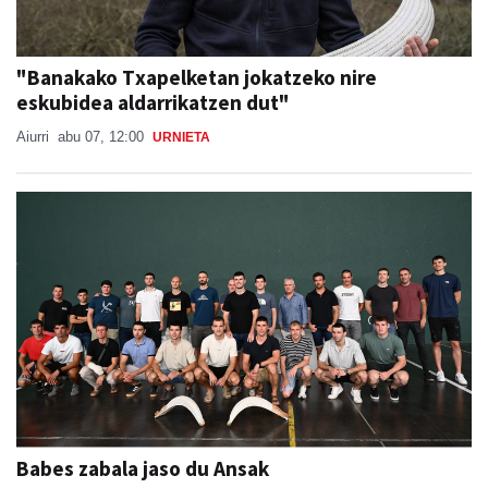
"Banakako Txapelketan jokatzeko nire
eskubidea aldarrikatzen dut"
Aiurri
abu 07, 12:00
URNIETA
Babes zabala jaso du Ansak