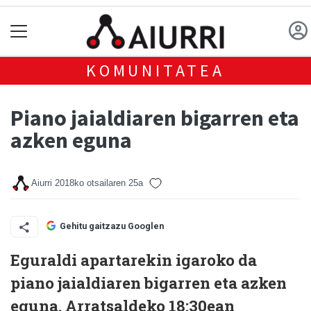
KOMUNITATEA
Piano jaialdiaren bigarren eta
azken eguna
Aiurri
2018ko otsailaren 25a
Gehitu gaitzazu Googlen
Eguraldi apartarekin igaroko da
piano jaialdiaren bigarren eta azken
eguna. Arratsaldeko 18:30ean