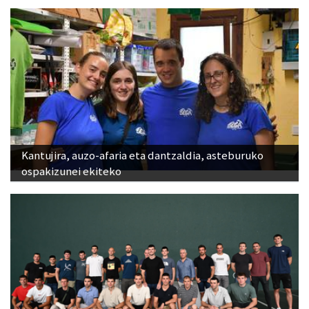
Kantujira, auzo-afaria eta dantzaldia, asteburuko
ospakizunei ekiteko