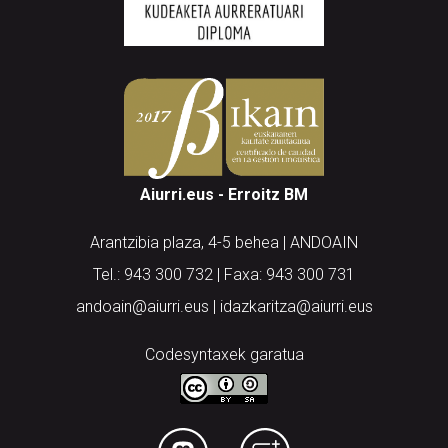
Aiurri.eus - Erroitz BM
Arantzibia plaza, 4-5 behea | ANDOAIN
Tel.: 943 300 732 | Faxa: 943 300 731
andoain@aiurri.eus | idazkaritza@aiurri.eus
Codesyntaxek garatua