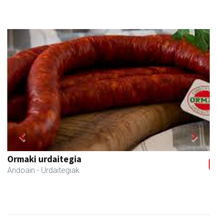
Previous
Next
Iraola aholkularitza
Amasa-Villabona
- Abokatuak