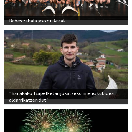
Babes zabala jaso du Ansak
"Banakako Txapelketan jokatzeko nire eskubidea
aldarrikatzen dut"