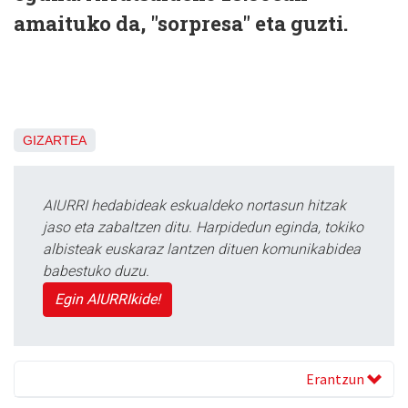
amaituko da, "sorpresa" eta guzti.
GIZARTEA
AIURRI hedabideak eskualdeko nortasun hitzak
jaso eta zabaltzen ditu. Harpidedun eginda, tokiko
albisteak euskaraz lantzen dituen komunikabidea
babestuko duzu.
Egin AIURRIkide!
Erantzun