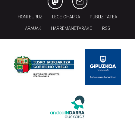
HONI BURUZ
LEGE OHARRA
PUBLIZITATEA
ARAUAK
HARREMANETARAKO
RSS