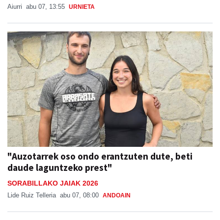
Aiurri
abu 07, 13:55
URNIETA
"Auzotarrek oso ondo erantzuten dute, beti
daude laguntzeko prest"
SORABILLAKO JAIAK 2026
Lide Ruiz Telleria
abu 07, 08:00
ANDOAIN