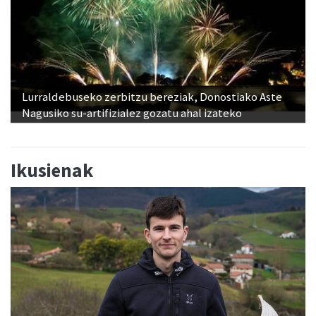
Lurraldebuseko zerbitzu bereziak, Donostiako Aste
Nagusiko su-artifizialez gozatu ahal izateko
Ikusienak