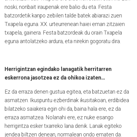
noski; nonbait iraupenak ere balio du eta. Festa
batzordetik kanpo zebilen talde batek abiarazi zuen
Txapela eguna. XX. urteurrenean haiei eman zitzaien
txapela, gainera. Festa batzordeak du orain Txapela
eguna antolatzeko ardura, eta nirekin gogoratu dira.
Herrigintzan egindako lanagatik herritarren
eskerrona jasotzea ez da ohikoa izaten…
Ez da erraza denen gustua egitea, eta batzuetan ez da
asmatzen. Ikuspuntu ezberdinak ikusitakoan, erdibidea
bilatzeko saiakera egin ohi da, baina hala ere, ez da
erraza asmatzea. Nolanahi ere, ez nuke esango
herrigintza esker txarreko lana denik. Lanak egiteko
jendea biltzen denean, normalean ondo ematen da.