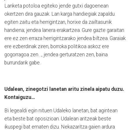
Lanketa potoloa egiteko jende gutxi dagoenean
okertzen dira gauzak. Lan karga handiegiak zapaldu
egiten zaitu eta herrigintzan, horixe da zailtasunik
handiena; jendea lanera erakartzea. Gure gazte garaitan
ere ez zen erraza herrigintzarako jendea biltzea. Garaiak
ere ezberdinak ziren, borroka politikoa askoz ere
gogorragoa zen…, jendea gerturatzen zen, baina
burrundarik gabe.
Udalean, zinegotzi lanetan aritu zinela aipatu duzu.
Kontaiguzu…
Bi legealdi egin nituen Udaleko lanetan, bat agintean
eta beste bat oposizioan. Udalean aritzeak beste
ikuspegi bat ematen dizu. Nekazaritza gaien ardura