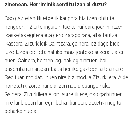
zinenean. Herriminik sentitu izan al duzu?
Oso gaztetandik etxetik kanpora bizitzen ohituta
nengoen. 12 urte inguru nituela, Iruñeara joan nintzen
ikasketak egitera eta gero Zaragozara, albaitaritza
ikastera. Zizurkildik Gaintzara, gainera, ez dago bide
luze-luzea ere, eta nahiko maiz joateko aukera izaten
nuen. Gainera, hemen lagunak egin nituen, bai
baserritarren artean, baita herriko gazteen artean ere.
Segituan moldatu nuen nire bizimodua Zizurkilera. Alde
horretatik, zorte handia izan nuela esango nuke.
Gainera, Zizurkilera etorri aurretik ere, oso garbi nuen
nire lanbidean lan egin behar banuen, etxetik mugitu
beharko nuela.