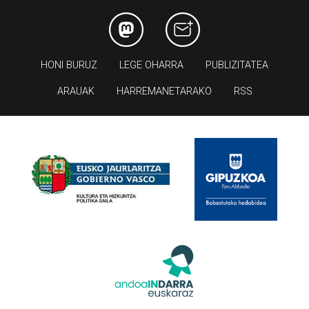
HONI BURUZ
LEGE OHARRA
PUBLIZITATEA
ARAUAK
HARREMANETARAKO
RSS