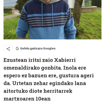
Gehitu gaitzazu Googlen
Ezustean iritsi zaio Xabierri
omenaldirako gonbita. Inola ere
espero ez bazuen ere, gustura ageri
da. Urtetan zehar egindako lana
aitortuko diote herritarrek
martxoaren 10ean