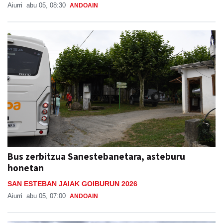
Aiurri
abu 05, 08:30
ANDOAIN
Bus zerbitzua Sanestebanetara, asteburu
honetan
SAN ESTEBAN JAIAK GOIBURUN 2026
Aiurri
abu 05, 07:00
ANDOAIN