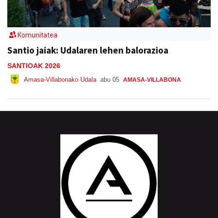
Komunitatea
Santio jaiak: Udalaren lehen balorazioa
SANTIOAK 2026
Amasa-Villabonako Udala
abu 05
AMASA-VILLABONA