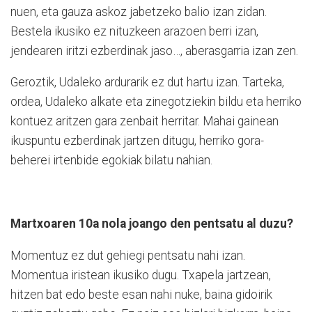
nuen, eta gauza askoz jabetzeko balio izan zidan.
Bestela ikusiko ez nituzkeen arazoen berri izan,
jendearen iritzi ezberdinak jaso…, aberasgarria izan zen.
Geroztik, Udaleko ardurarik ez dut hartu izan. Tarteka,
ordea, Udaleko alkate eta zinegotziekin bildu eta herriko
kontuez aritzen gara zenbait herritar. Mahai gainean
ikuspuntu ezberdinak jartzen ditugu, herriko gora-
beherei irtenbide egokiak bilatu nahian.
Martxoaren 10a nola joango den pentsatu al duzu?
Momentuz ez dut gehiegi pentsatu nahi izan.
Momentua iristean ikusiko dugu. Txapela jartzean,
hitzen bat edo beste esan nahi nuke, baina gidoirik