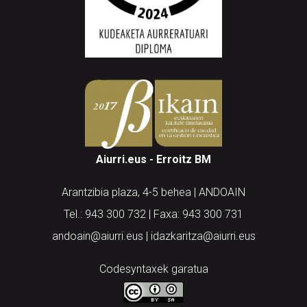
Aiurri.eus - Erroitz BM
Arantzibia plaza, 4-5 behea | ANDOAIN
Tel.: 943 300 732 | Faxa: 943 300 731
andoain@aiurri.eus | idazkaritza@aiurri.eus
Codesyntaxek garatua