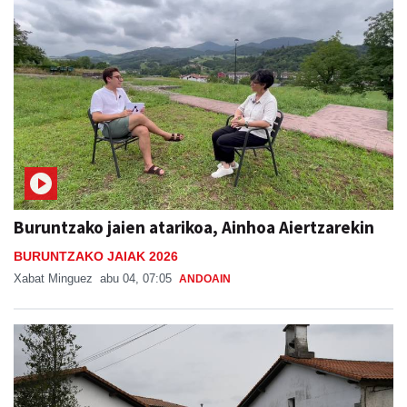
Buruntzako jaien atarikoa, Ainhoa Aiertzarekin
BURUNTZAKO JAIAK 2026
Xabat Minguez
abu 04, 07:05
ANDOAIN