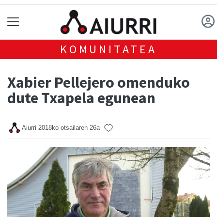
KOMUNITATEA
Xabier Pellejero omenduko
dute Txapela egunean
Aiurri
2018ko otsailaren 26a