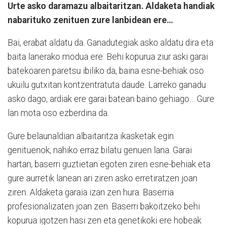
Urte asko daramazu albaitaritzan. Aldaketa handiak
nabarituko zenituen zure lanbidean ere…
Bai, erabat aldatu da. Ganadutegiak asko aldatu dira eta
baita lanerako modua ere. Behi kopurua ziur aski garai
batekoaren paretsu ibiliko da, baina esne-behiak oso
ukuilu gutxitan kontzentratuta daude. Larreko ganadu
asko dago, ardiak ere garai batean baino gehiago… Gure
lan mota oso ezberdina da.
Gure belaunaldian albaitaritza ikasketak egin
genituenok, nahiko erraz bilatu genuen lana. Garai
hartan, baserri guztietan egoten ziren esne-behiak eta
gure aurretik lanean ari ziren asko erretiratzen joan
ziren. Aldaketa garaia izan zen hura. Baserria
profesionalizaten joan zen. Baserri bakoitzeko behi
kopurua igotzen hasi zen eta genetikoki ere hobeak