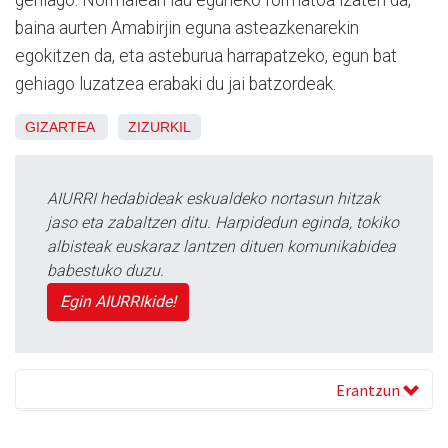
baina aurten Amabirjin eguna asteazkenarekin
egokitzen da, eta asteburua harrapatzeko, egun bat
gehiago luzatzea erabaki du jai batzordeak.
GIZARTEA
ZIZURKIL
AIURRI hedabideak eskualdeko nortasun hitzak
jaso eta zabaltzen ditu. Harpidedun eginda, tokiko
albisteak euskaraz lantzen dituen komunikabidea
babestuko duzu.
Egin AIURRIkide!
Erantzun