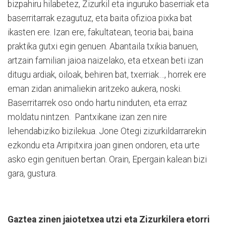
bizpahiru hilabetez, Zizurkil eta inguruko baserriak eta
baserritarrak ezagutuz, eta baita ofizioa pixka bat
ikasten ere. Izan ere, fakultatean, teoria bai, baina
praktika gutxi egin genuen. Abantaila txikia banuen,
artzain familian jaioa naizelako, eta etxean beti izan
ditugu ardiak, oiloak, behiren bat, txerriak…, horrek ere
eman zidan animaliekin aritzeko aukera, noski.
Baserritarrek oso ondo hartu ninduten, eta erraz
moldatu nintzen. Pantxikane izan zen nire
lehendabiziko bizilekua. Jone Otegi zizurkildarrarekin
ezkondu eta Arripitxira joan ginen ondoren, eta urte
asko egin genituen bertan. Orain, Epergain kalean bizi
gara, gustura.
Gaztea zinen jaiotetxea utzi eta Zizurkilera etorri