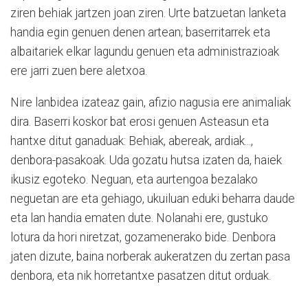
ziren behiak jartzen joan ziren. Urte batzuetan lanketa
handia egin genuen denen artean; baserritarrek eta
albaitariek elkar lagundu genuen eta administrazioak
ere jarri zuen bere aletxoa.
Nire lanbidea izateaz gain, afizio nagusia ere animaliak
dira. Baserri koskor bat erosi genuen Asteasun eta
hantxe ditut ganaduak: Behiak, abereak, ardiak...,
denbora-pasakoak. Uda gozatu hutsa izaten da, haiek
ikusiz egoteko. Neguan, eta aurtengoa bezalako
neguetan are eta gehiago, ukuiluan eduki beharra daude
eta lan handia ematen dute. Nolanahi ere, gustuko
lotura da hori niretzat, gozamenerako bide. Denbora
jaten dizute, baina norberak aukeratzen du zertan pasa
denbora, eta nik horretantxe pasatzen ditut orduak.