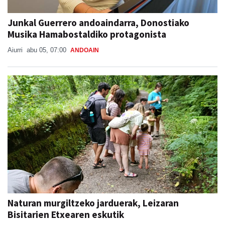
Junkal Guerrero andoaindarra, Donostiako
Musika Hamabostaldiko protagonista
Aiurri
abu 05, 07:00
ANDOAIN
Naturan murgiltzeko jarduerak, Leizaran
Bisitarien Etxearen eskutik