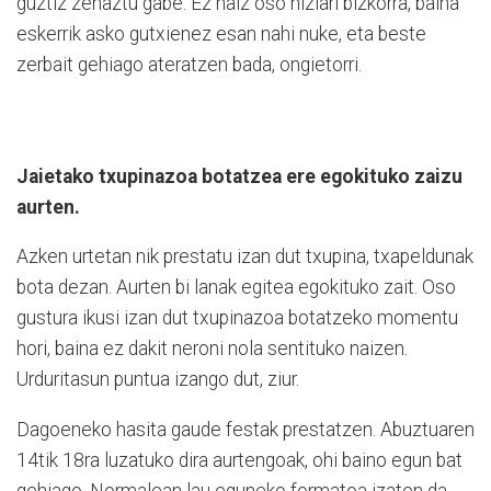
guztiz zehaztu gabe. Ez naiz oso hizlari bizkorra, baina
eskerrik asko gutxienez esan nahi nuke, eta beste
zerbait gehiago ateratzen bada, ongietorri.
Jaietako txupinazoa botatzea ere egokituko zaizu
aurten.
Azken urtetan nik prestatu izan dut txupina, txapeldunak
bota dezan. Aurten bi lanak egitea egokituko zait. Oso
gustura ikusi izan dut txupinazoa botatzeko momentu
hori, baina ez dakit neroni nola sentituko naizen.
Urduritasun puntua izango dut, ziur.
Dagoeneko hasita gaude festak prestatzen. Abuztuaren
14tik 18ra luzatuko dira aurtengoak, ohi baino egun bat
gehiago. Normalean lau eguneko formatoa izaten da,