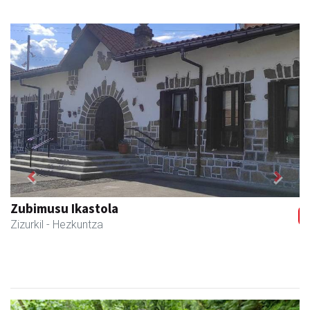
Previous
Next
Zubimusu Ikastola
Zizurkil
- Hezkuntza