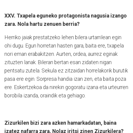
XXV. Txapela eguneko protagonista nagusia izango
zara. Nola hartu zenuen berria?
Herriko jaiak prestatzeko lehen bilera urtarrilean egin
ohi dugu. Egun horretan hasten gara, baita ere, txapela
nori eman erabakitzen. Aurten, ordea, aurrez eginak
zituzten lanak. Bileran bertan esan zidaten nigan
pentsatu zutela. Sekula ez zitzaidan horrelakorik burutik
pasa ere egin. Sorpresa handia izan zen, eta baita poza
ere. Eskertzekoa da nirekin gogoratu izana eta urteurren
borobila izanda, oraindik eta gehiago.
Zizurkilen bizi zara azken hamarkadatan, baina
izatez nafarra zara. Nolaz iritsi zinen Zizurkilera?