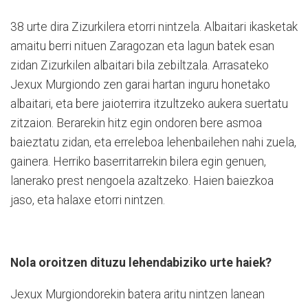
38 urte dira Zizurkilera etorri nintzela. Albaitari ikasketak
amaitu berri nituen Zaragozan eta lagun batek esan
zidan Zizurkilen albaitari bila zebiltzala. Arrasateko
Jexux Murgiondo zen garai hartan inguru honetako
albaitari, eta bere jaioterrira itzultzeko aukera suertatu
zitzaion. Berarekin hitz egin ondoren bere asmoa
baieztatu zidan, eta erreleboa lehenbailehen nahi zuela,
gainera. Herriko baserritarrekin bilera egin genuen,
lanerako prest nengoela azaltzeko. Haien baiezkoa
jaso, eta halaxe etorri nintzen.
Nola oroitzen dituzu lehendabiziko urte haiek?
Jexux Murgiondorekin batera aritu nintzen lanean