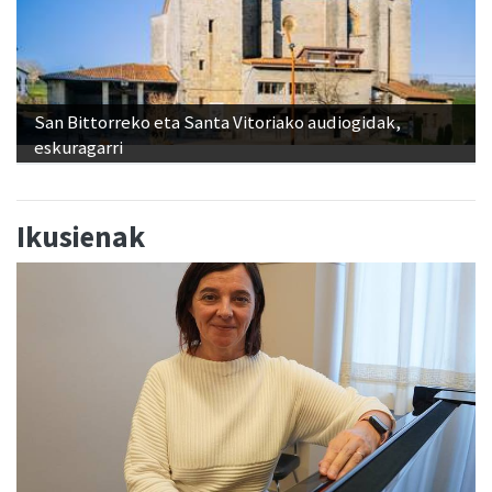
San Bittorreko eta Santa Vitoriako audiogidak,
eskuragarri
Ikusienak