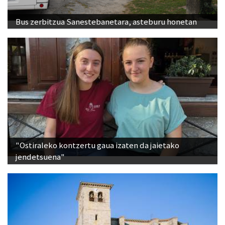
Bus zerbitzua Sanestebanetara, asteburu honetan
"Ostiraleko kontzertu gaua izaten da jaietako
jendetsuena"