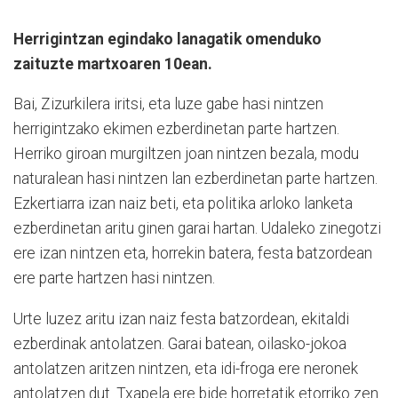
Herrigintzan egindako lanagatik omenduko
zaituzte martxoaren 10ean.
Bai, Zizurkilera iritsi, eta luze gabe hasi nintzen
herrigintzako ekimen ezberdinetan parte hartzen.
Herriko giroan murgiltzen joan nintzen bezala, modu
naturalean hasi nintzen lan ezberdinetan parte hartzen.
Ezkertiarra izan naiz beti, eta politika arloko lanketa
ezberdinetan aritu ginen garai hartan. Udaleko zinegotzi
ere izan nintzen eta, horrekin batera, festa batzordean
ere parte hartzen hasi nintzen.
Urte luzez aritu izan naiz festa batzordean, ekitaldi
ezberdinak antolatzen. Garai batean, oilasko-jokoa
antolatzen aritzen nintzen, eta idi-froga ere neronek
antolatzen dut. Txapela ere bide horretatik etorriko zen