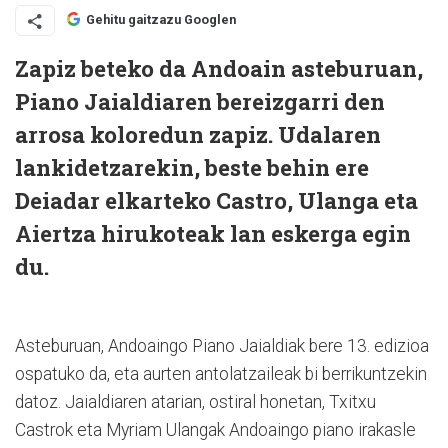
Gehitu gaitzazu Googlen
Zapiz beteko da Andoain asteburuan,
Piano Jaialdiaren bereizgarri den
arrosa koloredun zapiz. Udalaren
lankidetzarekin, beste behin ere
Deiadar elkarteko Castro, Ulanga eta
Aiertza hirukoteak lan eskerga egin
du.
Asteburuan, Andoaingo Piano Jaialdiak bere 13. edizioa
ospatuko da, eta aurten antolatzaileak bi berrikuntzekin
datoz. Jaialdiaren atarian, ostiral honetan, Txitxu
Castrok eta Myriam Ulangak Andoaingo piano irakasle