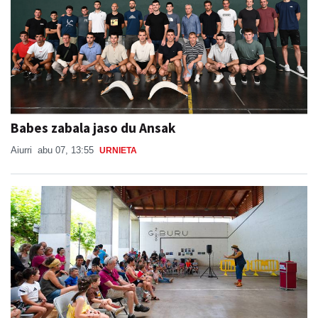
Babes zabala jaso du Ansak
Aiurri
abu 07, 13:55
URNIETA