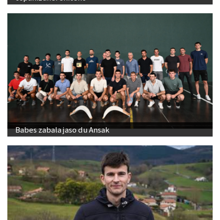
Babes zabala jaso du Ansak