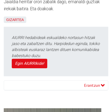
Jaialdia herritar orori zabalik dago, emanaldi guztiak
irekiak baitira. Eta doakoak.
GIZARTEA
AIURRI hedabideak eskualdeko nortasun hitzak
jaso eta zabaltzen ditu. Harpidedun eginda, tokiko
albisteak euskaraz lantzen dituen komunikabidea
babestuko duzu.
Egin AIURRIkide!
Erantzun