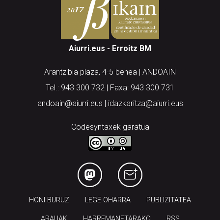
Aiurri.eus - Erroitz BM
Arantzibia plaza, 4-5 behea | ANDOAIN
Tel.: 943 300 732 | Faxa: 943 300 731
andoain@aiurri.eus | idazkaritza@aiurri.eus
Codesyntaxek garatua
HONI BURUZ
LEGE OHARRA
PUBLIZITATEA
ARAUAK
HARREMANETARAKO
RSS