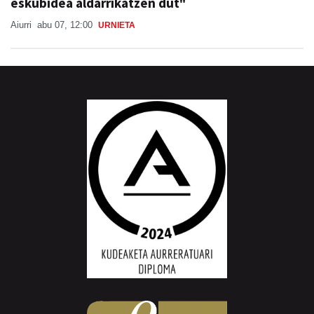
eskubidea aldarrikatzen dut"
Aiurri
abu 07, 12:00
URNIETA