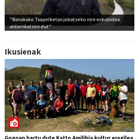
"Banakako Txapelketan jokatzeko nire eskubidea
aldarrikatzen dut"
Ikusienak
Gogoan hartu dute Katto Amilibia kultur eragilea