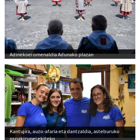
Adinekoei omenaldia Adunako plazan
Kantujira, auzo-afaria eta dantzaldia, asteburuko
ospakizunei ekiteko