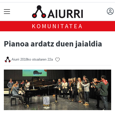
KOMUNITATEA
Pianoa ardatz duen jaialdia
Aiurri
2018ko otsailaren 22a