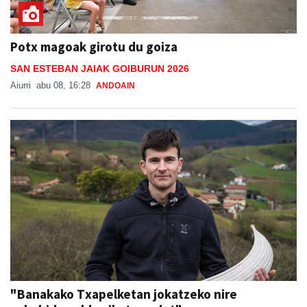
Potx magoak girotu du goiza
SAN ESTEBAN JAIAK GOIBURUN 2026
Aiurri
abu 08, 16:28
ANDOAIN
"Banakako Txapelketan jokatzeko nire