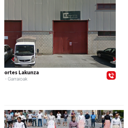
Previous
Next
Zizurkilgo Udala
Zizurkil
- Udaletxeak