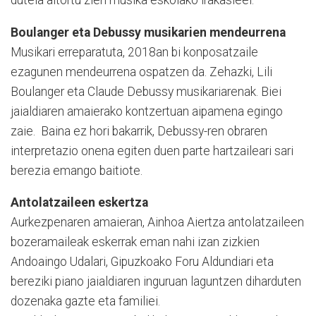
dutela aitortu zien musika eskolako irakasleei.
Boulanger eta Debussy musikarien mendeurrena
Musikari erreparatuta, 2018an bi konposatzaile
ezagunen mendeurrena ospatzen da. Zehazki, Lili
Boulanger eta Claude Debussy musikariarenak. Biei
jaialdiaren amaierako kontzertuan aipamena egingo
zaie. Baina ez hori bakarrik, Debussy-ren obraren
interpretazio onena egiten duen parte hartzaileari sari
berezia emango baitiote.
Antolatzaileen eskertza
Aurkezpenaren amaieran, Ainhoa Aiertza antolatzaileen
bozeramaileak eskerrak eman nahi izan zizkien
Andoaingo Udalari, Gipuzkoako Foru Aldundiari eta
bereziki piano jaialdiaren inguruan laguntzen diharduten
dozenaka gazte eta familiei.