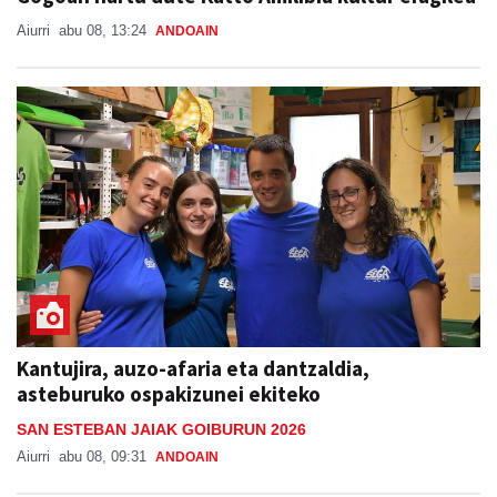
Aiurri
abu 08, 13:24
ANDOAIN
Kantujira, auzo-afaria eta dantzaldia,
asteburuko ospakizunei ekiteko
SAN ESTEBAN JAIAK GOIBURUN 2026
Aiurri
abu 08, 09:31
ANDOAIN