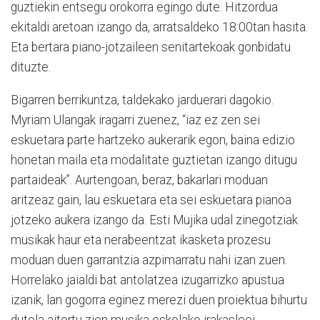
guztiekin entsegu orokorra egingo dute. Hitzordua
ekitaldi aretoan izango da, arratsaldeko 18:00tan hasita.
Eta bertara piano-jotzaileen senitartekoak gonbidatu
dituzte.
Bigarren berrikuntza, taldekako jarduerari dagokio.
Myriam Ulangak iragarri zuenez, “iaz ez zen sei
eskuetara parte hartzeko aukerarik egon, baina edizio
honetan maila eta modalitate guztietan izango ditugu
partaideak”. Aurtengoan, beraz, bakarlari moduan
aritzeaz gain, lau eskuetara eta sei eskuetara pianoa
jotzeko aukera izango da. Esti Mujika udal zinegotziak
musikak haur eta nerabeentzat ikasketa prozesu
moduan duen garrantzia azpimarratu nahi izan zuen.
Horrelako jaialdi bat antolatzea izugarrizko apustua
izanik, lan gogorra eginez merezi duen proiektua bihurtu