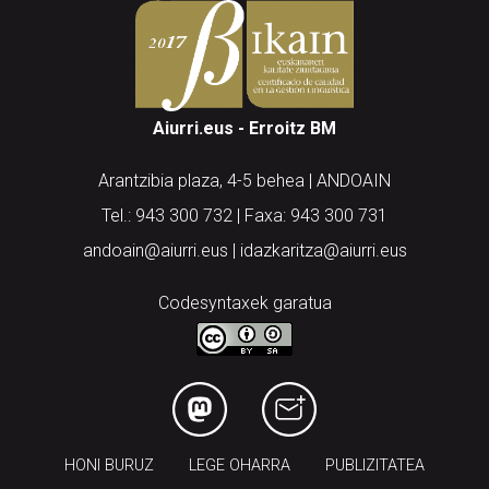
Aiurri.eus - Erroitz BM
Arantzibia plaza, 4-5 behea | ANDOAIN
Tel.: 943 300 732 | Faxa: 943 300 731
andoain@aiurri.eus | idazkaritza@aiurri.eus
Codesyntaxek garatua
HONI BURUZ
LEGE OHARRA
PUBLIZITATEA