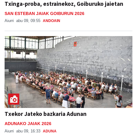
Txinga-proba, estrainekoz, Goiburuko jaietan
SAN ESTEBAN JAIAK GOIBURUN 2026
Aiurri
abu 09, 09:55
ANDOAIN
Txekor Jateko bazkaria Adunan
ADUNAKO JAIAK 2026
Aiurri
abu 09, 16:33
ADUNA