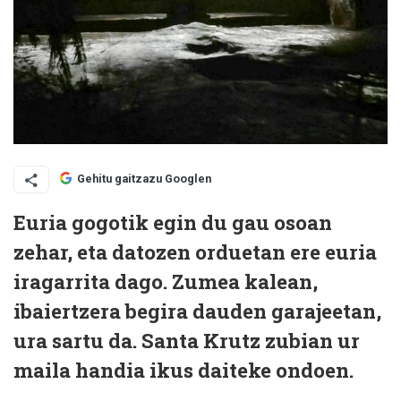
Gehitu gaitzazu Googlen
Euria gogotik egin du gau osoan
zehar, eta datozen orduetan ere euria
iragarrita dago. Zumea kalean,
ibaiertzera begira dauden garajeetan,
ura sartu da. Santa Krutz zubian ur
maila handia ikus daiteke ondoen.