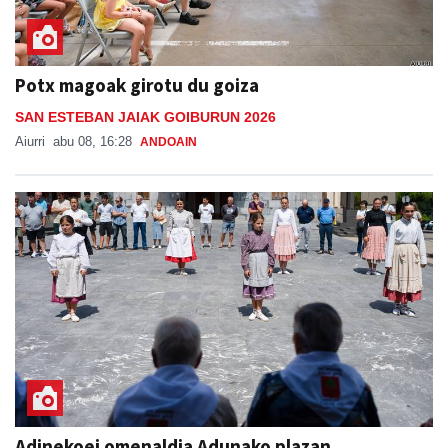
Potx magoak girotu du goiza
SAN ESTEBAN JAIAK GOIBURUN 2026
Aiurri
abu 08, 16:28
ANDOAIN
Adinekoei omenaldia Adunako plazan