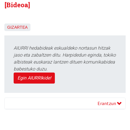
[Bideoa]
GIZARTEA
AIURRI hedabideak eskualdeko nortasun hitzak
jaso eta zabaltzen ditu. Harpidedun eginda, tokiko
albisteak euskaraz lantzen dituen komunikabidea
babestuko duzu.
Egin AIURRIkide!
Erantzun