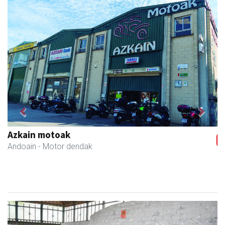
Previous
Next
Zubimusu Ikastola
Zizurkil
- Hezkuntza