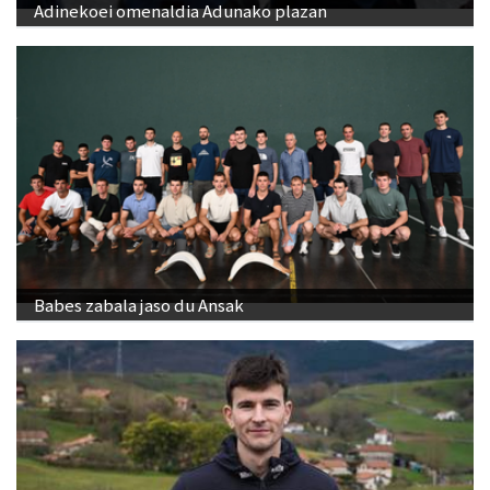
Adinekoei omenaldia Adunako plazan
Babes zabala jaso du Ansak