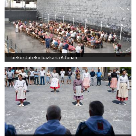
Txekor Jateko bazkaria Adunan