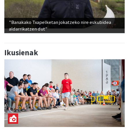
"Banakako Txapelketan jokatzeko nire eskubidea
aldarrikatzen dut"
Ikusienak