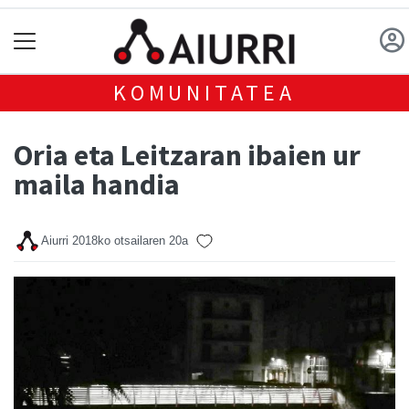
KOMUNITATEA
Oria eta Leitzaran ibaien ur
maila handia
Aiurri
2018ko otsailaren 20a