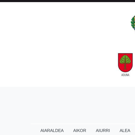
AIARALDEA
AIKOR
AIURRI
ALEA