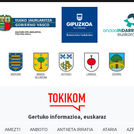
Gertuko informazioa, euskaraz
AMEZTI
ANBOTO
ANTXETA IRRATIA
ATARIA
AZP