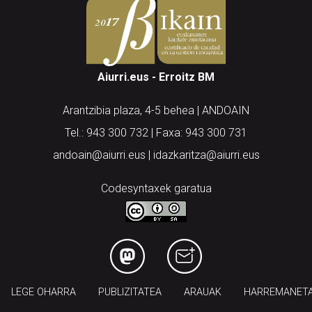
Aiurri.eus - Erroitz BM
Arantzibia plaza, 4-5 behea | ANDOAIN
Tel.: 943 300 732 | Faxa: 943 300 731
andoain@aiurri.eus | idazkaritza@aiurri.eus
Codesyntaxek garatua
LEGE OHARRA
PUBLIZITATEA
ARAUAK
HARREMANET