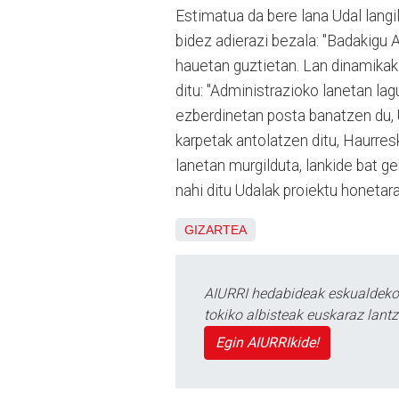
Estimatua da bere lana Udal langi
bidez adierazi bezala: "Badakigu 
hauetan guztietan. Lan dinamikak 
ditu: "Administrazioko lanetan la
ezberdinetan posta banatzen du, U
karpetak antolatzen ditu, Haurres
lanetan murgilduta, lankide bat 
nahi ditu Udalak proiektu honetara
GIZARTEA
AIURRI hedabideak eskualdeko n
tokiko albisteak euskaraz lan
Egin AIURRIkide!