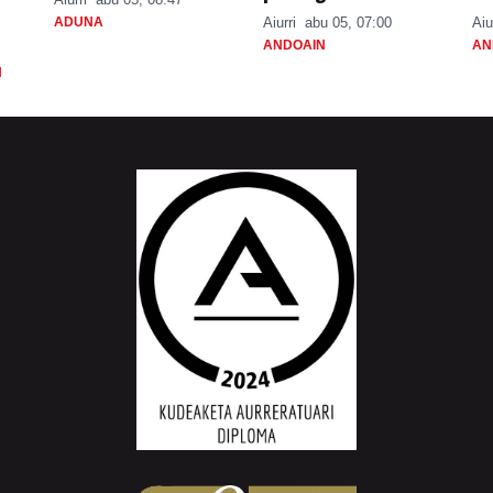
ADUNA
Aiurri
abu 05, 07:00
Aiu
ANDOAIN
AN
N