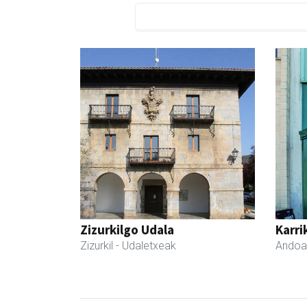
Zizurkilgo Udala
Karri
Zizurkil
- Udaletxeak
Andoa