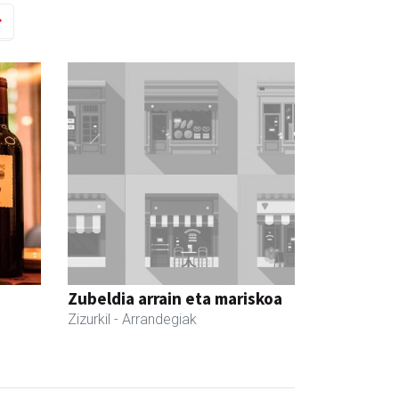
Zubeldia arrain eta mariskoa
Zizurkil
- Arrandegiak