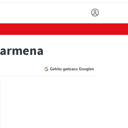
tzarmena
Gehitu gaitzazu Googlen