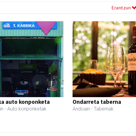
Erantzun
ka auto konponketa
Ondarreta taberna
in
- Auto konponketak
Andoain
- Tabernak