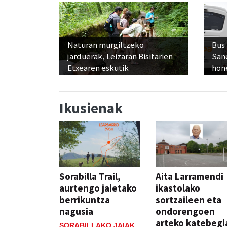
Naturan murgiltzeko
Bus
jarduerak, Leizaran Bisitarien
San
Etxearen eskutik
hon
Ikusienak
Sorabilla Trail,
Aita Larramendi
aurtengo jaietako
ikastolako
berrikuntza
sortzaileen eta
nagusia
ondorengoen
arteko katebegi
SORABILLAKO JAIAK