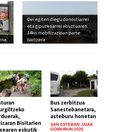
Dei egiten diegu donostiarrei
eta gipuzkoarrei abuztuaren
14ko mobilizazioan parte
ena
hartzera
aturan
Bus zerbitzua
rgiltzeko
Sanestebanetara,
rduerak,
asteburu honetan
izaran Bisitarien
SAN ESTEBAN JAIAK
xearen eskutik
GOIBURUN 2026