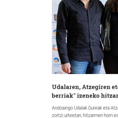
Udalaren, Atzegiren e
berriak" izeneko hitza
Andoaingo Udalak Gureak eta Atze
zortzi urteetan, hitzarmen horri 