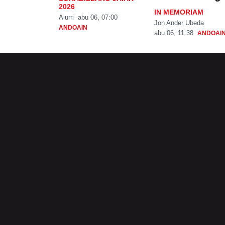
2026
IN MEMORIAM
Aiurri
abu 06, 07:00
Jon Ander Ubeda
ANDOAIN
abu 06, 11:38
ANDOAI