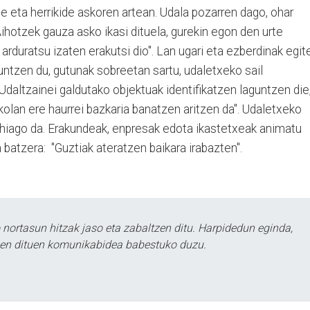
le eta herrikide askoren artean. Udala pozarren dago, ohar
Aihotzek gauza asko ikasi dituela, gurekin egon den urte
arduratsu izaten erakutsi dio". Lan ugari eta ezberdinak egit
guntzen du, gutunak sobreetan sartu, udaletxeko sail
daltzainei galdutako objektuak identifikatzen laguntzen die
kolan ere haurrei bazkaria banatzen aritzen da". Udaletxeko
gehiago da. Erakundeak, enpresak edota ikastetxeak animatu
 batzera: "Guztiak ateratzen baikara irabazten".
ortasun hitzak jaso eta zabaltzen ditu. Harpidedun eginda,
tzen dituen komunikabidea babestuko duzu.