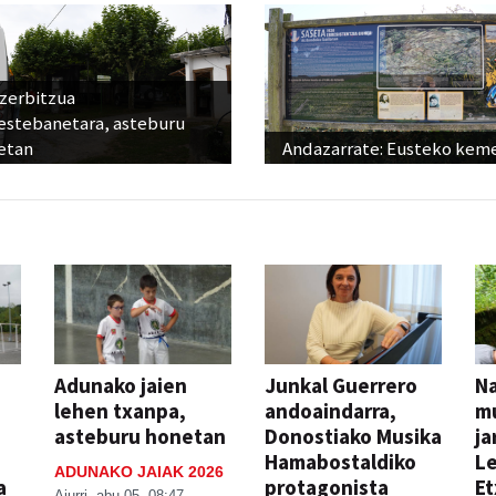
 zerbitzua
estebanetara, asteburu
etan
Andazarrate: Eusteko kem
Adunako jaien
Junkal Guerrero
N
lehen txanpa,
andoaindarra,
mu
asteburu honetan
Donostiako Musika
ja
Hamabostaldiko
Le
ADUNAKO JAIAK 2026
a
protagonista
Et
Aiurri
abu 05, 08:47