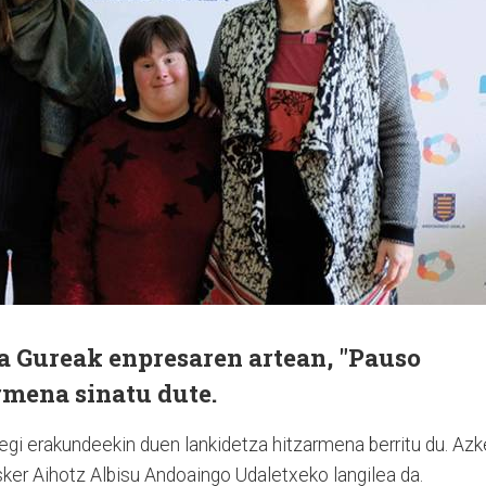
ta Gureak enpresaren artean, "Pauso
rmena sinatu dute.
gi erakundeekin duen lankidetza hitzarmena berritu du. Az
esker Aihotz Albisu Andoaingo Udaletxeko langilea da.