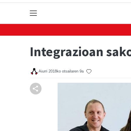
Integrazioan sak
Aiurri
2018ko otsailaren 9a