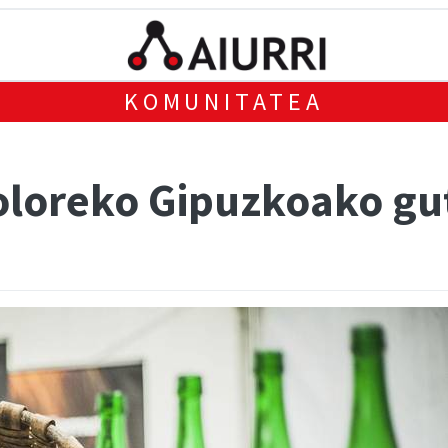
KOMUNITATEA
oloreko Gipuzkoako gut