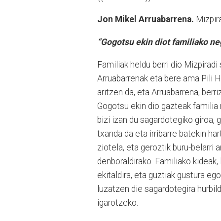
Jon Mikel Arruabarrena.
Mizpir
“Gogotsu ekin diot familiako ne
Familiak heldu berri dio Mizpirad
Arruabarrenak eta bere ama Pili H
aritzen da, eta Arruabarrena, berri
Gogotsu ekin dio gazteak familia n
bizi izan du sagardotegiko giroa,
txanda da eta irribarre batekin ha
ziotela, eta geroztik buru-belarri 
denboraldirako. Familiako kideak,
ekitaldira, eta guztiak gustura e
luzatzen die sagardotegira hurbil
igarotzeko.