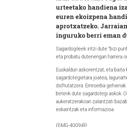
urteetako handiena iza
euren ekoizpena handi
aprotxatzeko. Jarraia
inguruko berri eman d
Sagardogileek iritzi dute “bizi pu
eta probatu dutenengan harrera o
Euskaldun askorentzat, eta baita k
sagardotegietara joatea, lagunart
disfrutatzera. Erreserba gehienak
beterik dute sagardotegi askok. O
aukeratzerakoan zalantzati bazabi
eskaintzak eta informazioa.
{{IMG-40094}}