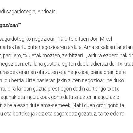
adi sagardotegia, Andoain
gozioari”
i sagardotegiko negozioari. 19 urte dituen Jon Mikel
uartek hartu dute negozioaren ardura. Ama sukaldari lanetan
z, parrilero, txuletak mozten, zerbitzari…, ardura ezberdinak di
egozioari, eta lana gustura egiten duela adierazi du. Txikitat
 gurasoek eraman ohi zuten eta negozioa, baina orain bere
rtu du berria. Urte hasieran jakin zuten negozioari helduko
aritu dira lanean guztia prest egon dadin aurtengo txotx
 lagunak eta ingurukoak gonbidatu zituzten inaugurazio
gon zirela esan dute ama-semeek. Nahi duen orori gonbita
du eta bertako jakiez eta sagardoaz gozatuz, tarte ederra