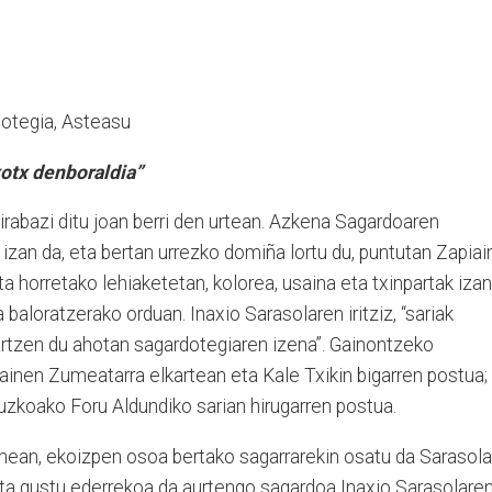
otegia, Asteasu
xotx denboraldia”
 irabazi ditu joan berri den urtean. Azkena Sagardoaren
 izan da, eta bertan urrezko domiña lortu du, puntutan Zapiai
a horretako lehiaketetan, kolorea, usaina eta txinpartak izan
 baloratzerako orduan. Inaxio Sarasolaren iritziz, “sariak
rtzen du ahotan sagardotegiaren izena”. Gainontzeko
ainen Zumeatarra elkartean eta Kale Txikin bigarren postua;
uzkoako Foru Aldundiko sarian hirugarren postua.
nean, ekoizpen osoa bertako sagarrarekin osatu da Sarasola
ta gustu ederrekoa da aurtengo sagardoa Inaxio Sarasolare