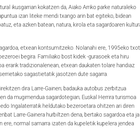
tural ikusgarrian kokatzen da, Aiako Arriko parke naturaleko
apuntua izan liteke mendi txango arin bat egiteko, bidean
patuz, eta azken batean, natura, kirola eta sagardoaren kultur
 sagardoa, etxean kontsumitzeko. Nolanahi ere, 1995eko txo
bezeroei begira. Familiako bost kidek -gurasoek eta hiru
a erarik tradizionalenean, etxean daukaten tolare handiaz
serrietako sagastietatik jasotzen dute sagarra.
 irekitzen dira Larre-Gainen; badauka autobus zerbitzua
aten da mugimendua sagardotegian; Euskal Herrira turismoa
a edo Ingalaterratik heldutako bezeroetara ohitzen ari diren
enbat Larre-Gainera hurbiltzen dena, bertako sagardoa eta jai
n ere, normal samarra izaten da kupeletik kupelera jendea
.