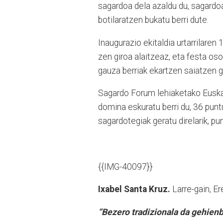
sagardoa dela azaldu du, sagardoa
botilaratzen bukatu berri dute.
Inaugurazio ekitaldia urtarrilaren
zen giroa alaitzeaz, eta festa os
gauza berriak ekartzen saiatzen ga
Sagardo Forum lehiaketako Euska
domina eskuratu berri du, 36 punt
sagardotegiak geratu direlarik, pu
{{IMG-40097}}
Ixabel Santa Kruz.
Larre-gain, E
“Bezero tradizionala da gehienb