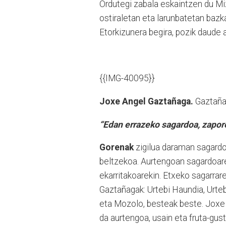
Ordutegi zabala eskaintzen du Miz
ostiraletan eta larunbatetan bazk
Etorkizunera begira, pozik daude 
{{IMG-40095}}
Joxe Angel Gaztañaga.
Gaztaña
“Edan errazeko sagardoa, zapor
Gorenak
zigilua daraman sagardo
beltzekoa. Aurtengoan sagardoare
ekarritakoarekin. Etxeko sagarrarek
Gaztañagak: Urtebi Haundia, Urteb
eta Mozolo, besteak beste. Joxe
da aurtengoa, usain eta fruta-gus