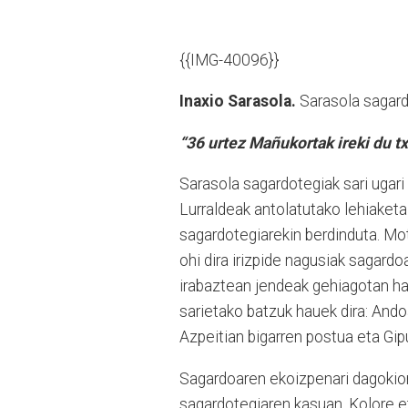
{{IMG-40096}}
Inaxio Sarasola.
Sarasola sagard
“36 urtez Mañukortak ireki du t
Sarasola sagardotegiak sari ugari
Lurraldeak antolatutako lehiaketa
sagardotegiarekin berdinduta. Mot
ohi dira irizpide nagusiak sagardoa
irabaztean jendeak gehiagotan ha
sarietako batzuk hauek dira: Ando
Azpeitian bigarren postua eta Gip
Sagardoaren ekoizpenari dagokio
sagardotegiaren kasuan. Kolore e