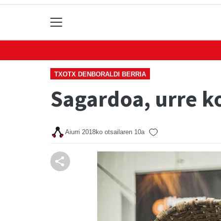
TXOTX DENBORALDI BERRIA
Sagardoa, urre k
Aiurri
2018ko otsailaren 10a