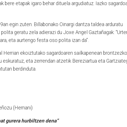
k bere etapak igaro behar dituela argudiatuz. Iazko sagardo
 19an egin zuten. Billabonako Oinargi dantza taldea arduratu
o polita geratu zela adierazi du Joxe Angel Gaztañagak: “Urte
ra, eta aurtengo festa oso polita izan da”.
l Herrian ekoiztutako sagardoaren sailkapenean brontzezk
u eskuratuz, eta zerrendan atzetik Bereziartua eta Gartziate
ntutan berdinduta.
reñozu (Hernani)
at gurera hurbiltzen dena”