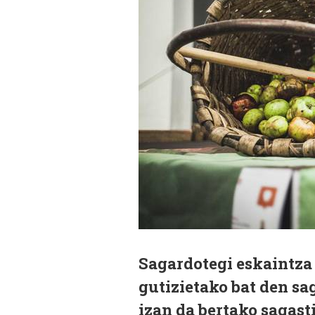
Sagardotegi eskaintza
gutizietako bat den sa
izan da bertako sagas