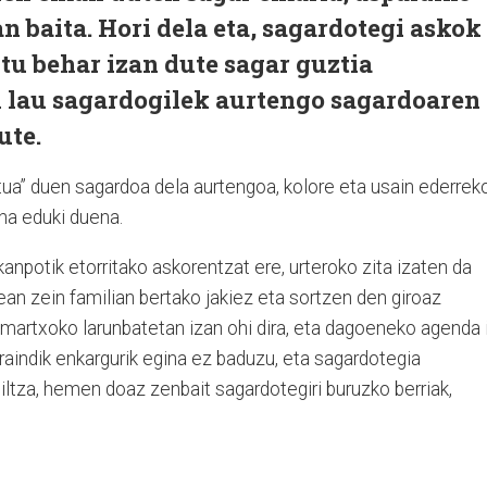
n baita. Hori dela eta, sagardotegi askok
tu behar izan dute sagar guztia
n lau sagardogilek aurtengo sagardoaren
ute.
ntua” duen sagardoa dela aurtengoa, kolore eta usain ederrek
na eduki duena.
anpotik etorritako askorentzat ere, urteroko zita izaten da
ean zein familian bertako jakiez eta sortzen den giroaz
 martxoko larunbatetan izan ohi dira, eta dagoeneko agenda 
raindik enkargurik egina ez baduzu, eta sagardotegia
ltza, hemen doaz zenbait sagardotegiri buruzko berriak,