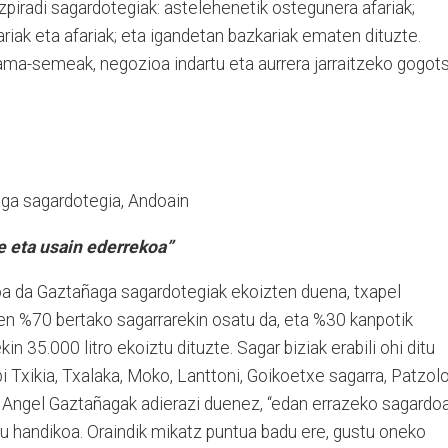
piradi sagardotegiak: astelehenetik ostegunera afariak;
ariak eta afariak; eta igandetan bazkariak ematen dituzte.
ama-semeak, negozioa indartu eta aurrera jarraitzeko gogots
ga sagardotegia, Andoain
e eta usain ederrekoa”
a da Gaztañaga sagardotegiak ekoizten duena, txapel
n %70 bertako sagarrarekin osatu da, eta %30 kanpotik
in 35.000 litro ekoiztu dituzte. Sagar biziak erabili ohi ditu
i Txikia, Txalaka, Moko, Lanttoni, Goikoetxe sagarra, Patzol
 Angel Gaztañagak adierazi duenez, “edan errazeko sagardo
tu handikoa. Oraindik mikatz puntua badu ere, gustu oneko