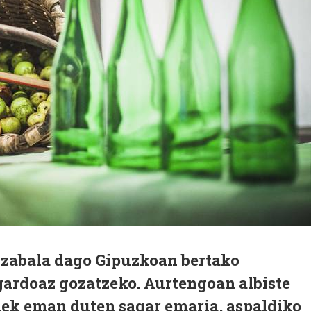
 zabala dago Gipuzkoan bertako
gardoaz gozatzeko. Aurtengoan albiste
tiek eman duten sagar emaria, aspaldiko