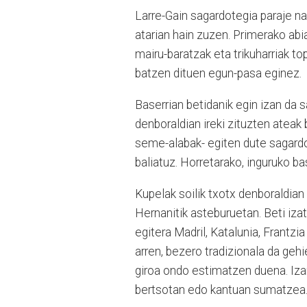
Larre-Gain sagardotegia paraje na
atarian hain zuzen. Primerako abi
mairu-baratzak eta trikuharriak to
batzen dituen egun-pasa eginez.
Baserrian betidanik egin izan da
denboraldian ireki zituzten ateak 
seme-alabak- egiten dute sagardo
baliatuz. Horretarako, inguruko ba
Kupelak soilik txotx denboraldian
Hernanitik asteburuetan. Beti iz
egitera Madril, Katalunia, Frantzi
arren, bezero tradizionala da gehi
giroa ondo estimatzen duena. Iza
bertsotan edo kantuan sumatzea