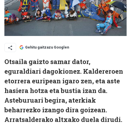
Gehitu gaitzazu Googlen
Otsaila gaizto samar dator,
eguraldiari dagokionez. Kaldereroen
etorrera euripean igaro zen, eta aste
hasiera hotza eta bustia izan da.
Asteburuari begira, aterkiak
beharrezko izango dira goizean.
Arratsalderako altxako duela dirudi.