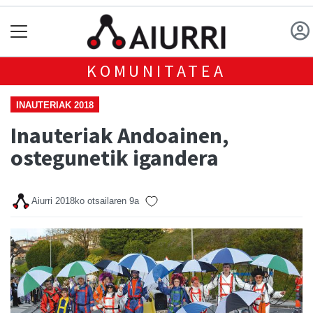
KOMUNITATEA
INAUTERIAK 2018
Inauteriak Andoainen,
ostegunetik igandera
Aiurri
2018ko otsailaren 9a