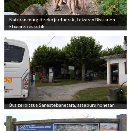
Naturan murgiltzeko jarduerak, Leizaran Bisitarien
Etxearen eskutik
Bus zerbitzua Sanestebanetara, asteburu honetan