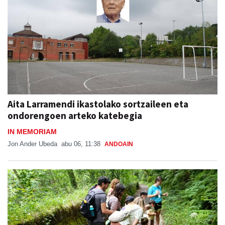
Aita Larramendi ikastolako sortzaileen eta
ondorengoen arteko katebegia
IN MEMORIAM
Jon Ander Ubeda
abu 06, 11:38
ANDOAIN