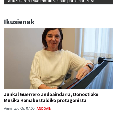
abuztuaren 14ko mobilizazioan parte hartzera
Ikusienak
Junkal Guerrero andoaindarra, Donostiako
Musika Hamabostaldiko protagonista
Aiurri
abu 05, 07:00
ANDOAIN