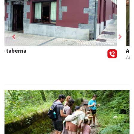
Previous
Next
Akam espazioa
Amasa-Villabona
- Arropa-dendak