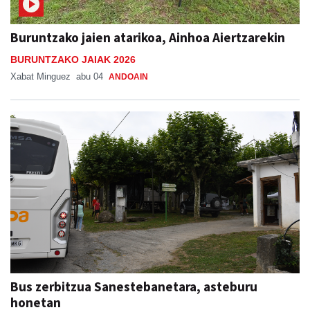
Buruntzako jaien atarikoa, Ainhoa Aiertzarekin
BURUNTZAKO JAIAK 2026
Xabat Minguez
abu 04
ANDOAIN
Bus zerbitzua Sanestebanetara, asteburu
honetan