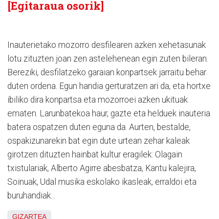
[Egitaraua osorik]
Inauterietako mozorro desfilearen azken xehetasunak
lotu zituzten joan zen astelehenean egin zuten bileran.
Bereziki, desfilatzeko garaian konpartsek jarraitu behar
duten ordena. Egun handia gerturatzen ari da, eta hortxe
ibiliko dira konpartsa eta mozorroei azken ukituak
ematen. Larunbatekoa haur, gazte eta helduek inauteria
batera ospatzen duten eguna da. Aurten, bestalde,
ospakizunarekin bat egin dute urtean zehar kaleak
girotzen dituzten hainbat kultur eragilek: Olagain
txistulariak, Alberto Agirre abesbatza, Kantu kalejira,
Soinuak, Udal musika eskolako ikasleak, erraldoi eta
buruhandiak...
GIZARTEA