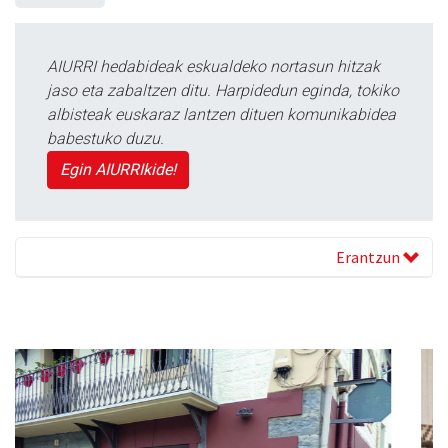
AIURRI hedabideak eskualdeko nortasun hitzak
jaso eta zabaltzen ditu. Harpidedun eginda, tokiko
albisteak euskaraz lantzen dituen komunikabidea
babestuko duzu.
Egin AIURRIkide!
Erantzun