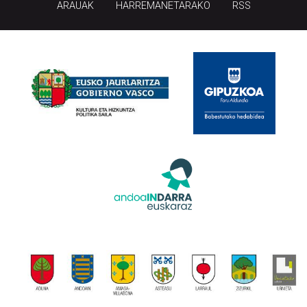
ARAUAK
HARREMANETARAKO
RSS