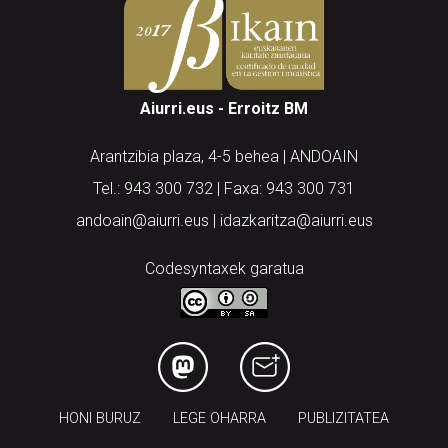
Aiurri.eus - Erroitz BM
Arantzibia plaza, 4-5 behea | ANDOAIN
Tel.: 943 300 732 | Faxa: 943 300 731
andoain@aiurri.eus | idazkaritza@aiurri.eus
Codesyntaxek garatua
HONI BURUZ
LEGE OHARRA
PUBLIZITATEA