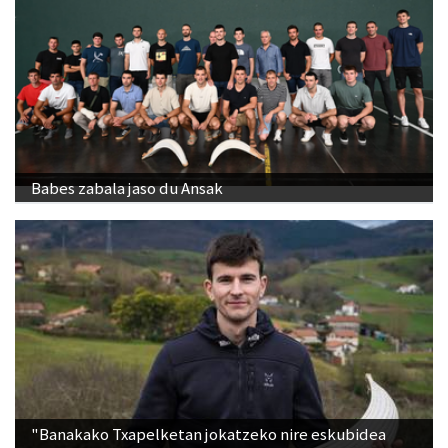
Babes zabala jaso du Ansak
"Banakako Txapelketan jokatzeko nire eskubidea