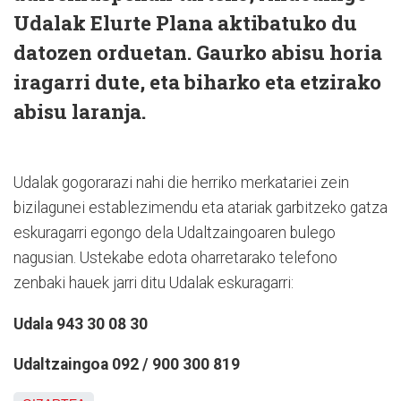
Udalak Elurte Plana aktibatuko du
datozen orduetan. Gaurko abisu horia
iragarri dute, eta biharko eta etzirako
abisu laranja.
Udalak gogorarazi nahi die herriko merkatariei zein
bizilagunei establezimendu eta atariak garbitzeko gatza
eskuragarri egongo dela Udaltzaingoaren bulego
nagusian. Ustekabe edota oharretarako telefono
zenbaki hauek jarri ditu Udalak eskuragarri:
Udala 943 30 08 30
Udaltzaingoa 092 / 900 300 819