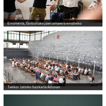
Erromeria, Goiburuko jaiei amaiera emateko
Txekor Jateko bazkaria Adunan