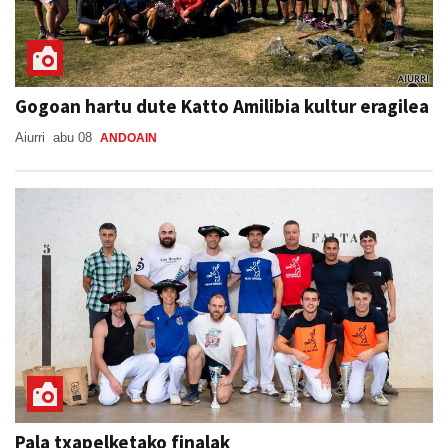
Gogoan hartu dute Katto Amilibia kultur eragilea
Aiurri
abu 08
ANDOAIN
Pala txapelketako finalak