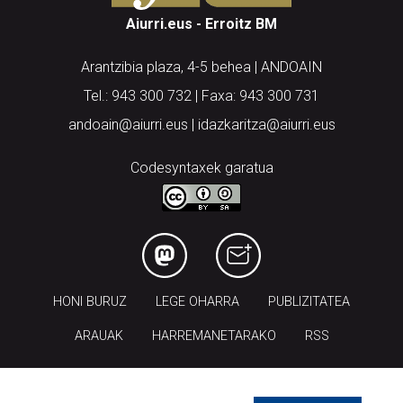
Aiurri.eus - Erroitz BM
Arantzibia plaza, 4-5 behea | ANDOAIN
Tel.: 943 300 732 | Faxa: 943 300 731
andoain@aiurri.eus | idazkaritza@aiurri.eus
Codesyntaxek garatua
HONI BURUZ
LEGE OHARRA
PUBLIZITATEA
ARAUAK
HARREMANETARAKO
RSS