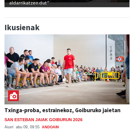
aldarrikatzen dut"
Ikusienak
Txinga-proba, estrainekoz, Goiburuko jaietan
SAN ESTEBAN JAIAK GOIBURUN 2026
Aiurri
abu 09, 09:55
ANDOAIN