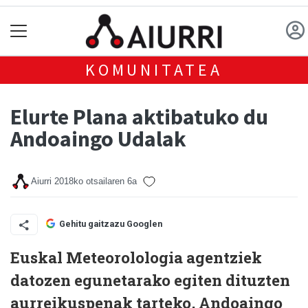
KOMUNITATEA
Elurte Plana aktibatuko du
Andoaingo Udalak
Aiurri
2018ko otsailaren 6a
Gehitu gaitzazu Googlen
Euskal Meteorolologia agentziek
datozen egunetarako egiten dituzten
aurreikuspenak tarteko, Andoaingo