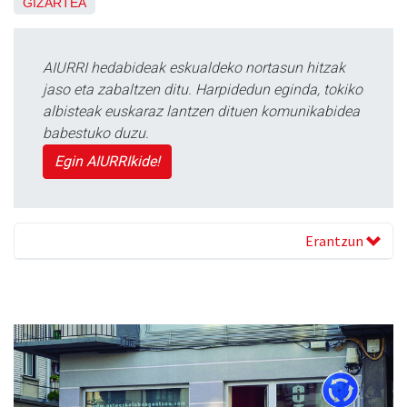
GIZARTEA
AIURRI hedabideak eskualdeko nortasun hitzak
jaso eta zabaltzen ditu. Harpidedun eginda, tokiko
albisteak euskaraz lantzen dituen komunikabidea
babestuko duzu.
Egin AIURRIkide!
Erantzun