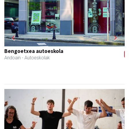
Previous
Next
Eizmendi ile-apaindegia
Amasa-Villabona
- Ile-apaindegiak