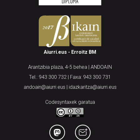
Aiurri.eus - Erroitz BM
Arantzibia plaza, 4-5 behea | ANDOAIN
Tel.: 943 300 732 | Faxa: 943 300 731
andoain@aiurri.eus | idazkaritza@aiurri.eus
Codesyntaxek garatua