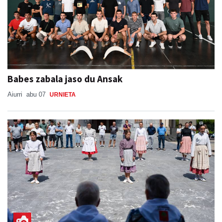
Babes zabala jaso du Ansak
Aiurri
abu 07
URNIETA