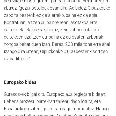
bereziki erraustegiaren gainean. Joseba Belaustegiren
aburuz, “gezur potoloak esan dira. Adibidez, Gipuzkoako
zaborra besterik ez dela erreko, baina ez da egia.
Kontratuan jartzen du baimenean jasotakoa erre
daitekeela. Baimenak, berriz, zein zabor mota erre
daitekeen azaltzen du, baina ez du esaten zaborrak
nongoa behar duen izan. Berez, 200 mila tona erre ahal
izango dira urtean, Gipuzkoak 20.000 besterik sortzen
ez baditu ere”.
Europako bidea
Gurasos-ek bi gai ditu Europako auzitegietara bidean.
Lehena prozesu parte-hartzaileari dago lotuta, eta
Espainiako auzitegi gorenean dago momentuz. Hango
ebazpena heltzen denean, Auzitegi Konstituzionalera