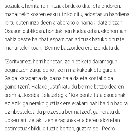
sozialak, herritarren iritziak bilduko ditu, eta ondoren,
mahai teknikoaren esku utziko ditu, adostasun handiena
lortu duten irizpideen araberako oinarriak idatz ditzan.
Osasun publikoan, hondakinen kudeaketan, ekonomian
nahiz beste hainbat esparrutan adituak batuko dituzte
mahai teknikoan. Berme batzordea ere izendatu da.
“Zoritxarrez, herri honetan, zein etiketa daramagun
begiratzen zaigu denoi, zein markakoak ote garen.
Galga ikaragarria da, baina hala da eta kostako da
gainditzen”. Halaxe justifikatu du berme batzordearen
premia, Joseba Belaustegik. “Konbentzituta daudenak
ez ezik, gainerako guztiak ere erakarri nahi baldin badira,
ezinbestekoa da prozesua bermatzea”, gaineratu du
Joxemari Izetak. Izen ezagunak eta beren alorretan
estimatuak bildu dituzte bertan, guztira sei: Pedro