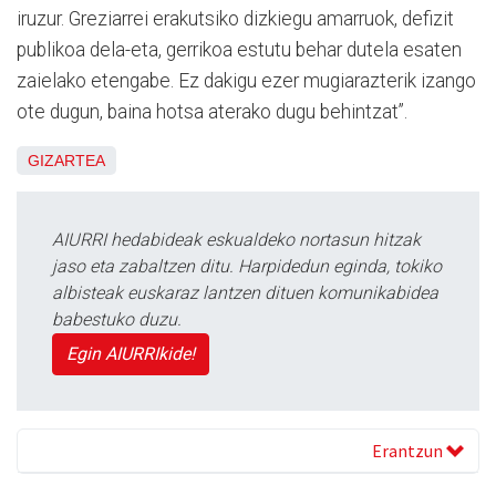
iruzur. Greziarrei erakutsiko dizkiegu amarruok, defizit
publikoa dela-eta, gerrikoa estutu behar dutela esaten
zaielako etengabe. Ez dakigu ezer mugiarazterik izango
ote dugun, baina hotsa aterako dugu behintzat”.
GIZARTEA
AIURRI hedabideak eskualdeko nortasun hitzak
jaso eta zabaltzen ditu. Harpidedun eginda, tokiko
albisteak euskaraz lantzen dituen komunikabidea
babestuko duzu.
Egin AIURRIkide!
Erantzun