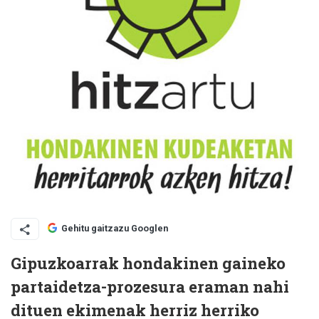
Gehitu gaitzazu Googlen
Gipuzkoarrak hondakinen gaineko
partaidetza-prozesura eraman nahi
dituen ekimenak herriz herriko