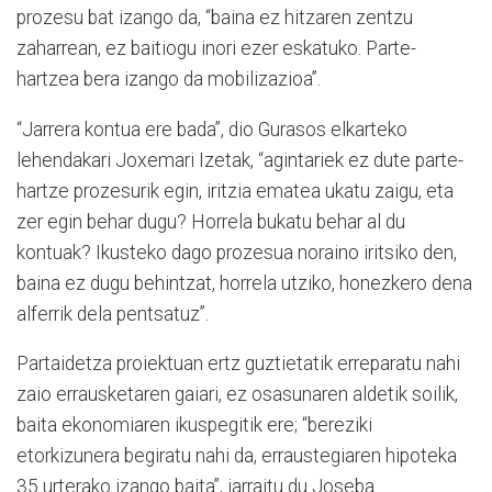
prozesu bat izango da, “baina ez hitzaren zentzu
zaharrean, ez baitiogu inori ezer eskatuko. Parte-
hartzea bera izango da mobilizazioa”.
“Jarrera kontua ere bada”, dio Gurasos elkarteko
lehendakari Joxemari Izetak, “agintariek ez dute parte-
hartze prozesurik egin, iritzia ematea ukatu zaigu, eta
zer egin behar dugu? Horrela bukatu behar al du
kontuak? Ikusteko dago prozesua noraino iritsiko den,
baina ez dugu behintzat, horrela utziko, honezkero dena
alferrik dela pentsatuz”.
Partaidetza proiektuan ertz guztietatik erreparatu nahi
zaio errausketaren gaiari, ez osasunaren aldetik soilik,
baita ekonomiaren ikuspegitik ere; “bereziki
etorkizunera begiratu nahi da, erraustegiaren hipoteka
35 urterako izango baita”, jarraitu du Joseba