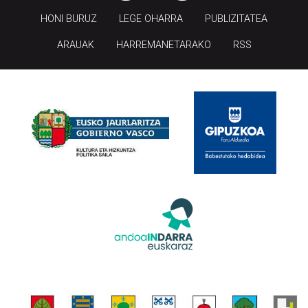
HONI BURUZ
LEGE OHARRA
PUBLIZITATEA
ARAUAK
HARREMANETARAKO
RSS