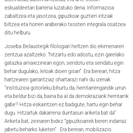
eskualdeetan barrena luzatuko dena. Informazioa
zabaltzea eta jasotzea, gipuzkoar guztien iritziak
biltzea eta horren araberako txosten integrala osatzea
ditu helburu.
Joseba Belaustegik filologiari heltzen dio ekimenaren
zentzua azaltzeko: “hitzartu edo adostu, ezin garelako
gatazka amaiezinean egon; sendotu eta sendatu egin
behar dugulako, leloak dioen gisan”. Era berean, hitza
hartzearen garrantziaz ohartarazi nahi du izenak:
“instituzioa gotorleku bihurtu da, herritarrengandik urrun
eta beldur bizi da, baina ba al da demokraziarik herritarrik
gabe? Hitza eskaintzen ez badigute, hartu egin behar
dugu. Hitzartuk dakarrena duintasun ariketa bat da”.
Ariketa bat, zeinaren bidez “gipuzkoarrek beren indarraz
jabetu beharko luketen”. Era berean, mobilizazio