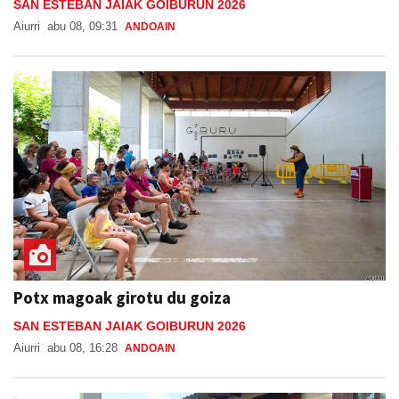
SAN ESTEBAN JAIAK GOIBURUN 2026
Aiurri
abu 08, 09:31
ANDOAIN
Potx magoak girotu du goiza
SAN ESTEBAN JAIAK GOIBURUN 2026
Aiurri
abu 08, 16:28
ANDOAIN