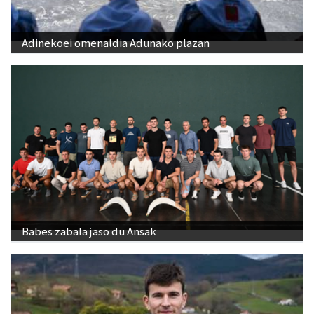
Adinekoei omenaldia Adunako plazan
Babes zabala jaso du Ansak