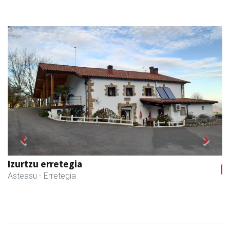
Previous
Next
Izurtzu erretegia
Asteasu
- Erretegia