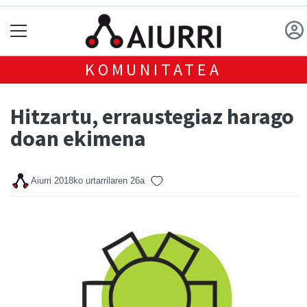
KOMUNITATEA
Hitzartu, erraustegiaz harago
doan ekimena
Aiurri
2018ko urtarrilaren 26a