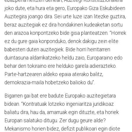
joko dute, eta hura eta gero, Europako Giza Eskubideen
Auzitegira joango dira. Sei urte luze izan litezke guztira,
beraz auzitegiak ez dira hondakinen kudeaketan sortu
den arazoa konpontzeko bide gisa planteatzen. “Horrek
ez du gure gaia konponduko, denok dakigu zein elite
babesten duten auzitegiek. Bide horri herritarren
duintasuna aldarrikatzeko heldu zaio, Europaraino edo
behar den tokiraino ere helduko garela adierazteko.
Parte-hartzearen aldeko epaia aterako balitz,
demokrazia-maila hobetzeko balioko du”.
Bigarren gai bat ere badute Europako auzitegietara
bidean. “Kontratuak lotzeko ingeniaritza juridikoaz
baliatu dira, hau da, amarruak egin dituzte, eta horiek
Europan salatuko ditugu. Zer dugu geure alde?
Mekanismo horien bidez, defizit publikoari egin diote