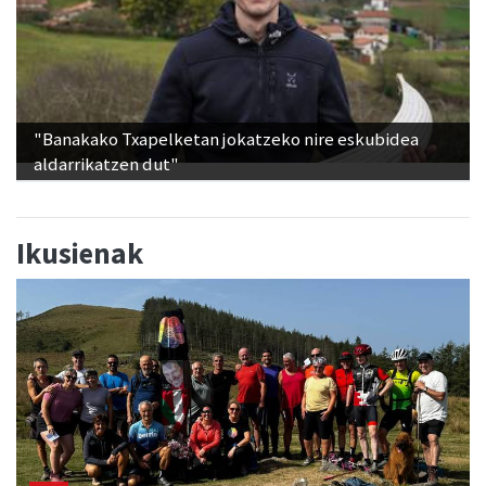
"Banakako Txapelketan jokatzeko nire eskubidea
aldarrikatzen dut"
Ikusienak