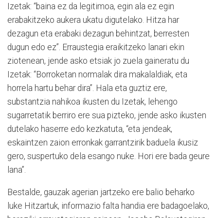
Izetak: “baina ez da legitimoa, egin ala ez egin
erabakitzeko aukera ukatu digutelako. Hitza har
dezagun eta erabaki dezagun behintzat, berresten
dugun edo ez”. Erraustegia eraikitzeko lanari ekin
ziotenean, jende asko etsiak jo zuela gaineratu du
Izetak: “Borroketan normalak dira makalaldiak, eta
horrela hartu behar dira”. Hala eta guztiz ere,
substantzia nahikoa ikusten du Izetak, lehengo
sugarretatik berriro ere sua pizteko, jende asko ikusten
dutelako haserre edo kezkatuta, “eta jendeak,
eskaintzen zaion erronkak garrantzirik baduela ikusiz
gero, suspertuko dela esango nuke. Hori ere bada geure
lana”.
Bestalde, gauzak agerian jartzeko ere balio beharko
luke Hitzartuk, informazio falta handia ere badagoelako,