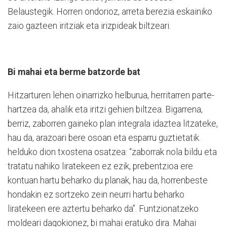
Belaustegik. Horren ondorioz, arreta berezia eskainiko
zaio gazteen iritziak eta irizpideak biltzeari.
Bi mahai eta berme batzorde bat
Hitzarturen lehen oinarrizko helburua, herritarren parte-
hartzea da, ahalik eta iritzi gehien biltzea. Bigarrena,
berriz, zaborren gaineko plan integrala idaztea litzateke,
hau da, arazoari bere osoan eta esparru guztietatik
helduko dion txostena osatzea: “zaborrak nola bildu eta
tratatu nahiko liratekeen ez ezik, prebentzioa ere
kontuan hartu beharko du planak, hau da, horrenbeste
hondakin ez sortzeko zein neurri hartu beharko
liratekeen ere aztertu beharko da”. Funtzionatzeko
moldeari dagokionez, bi mahai eratuko dira. Mahai