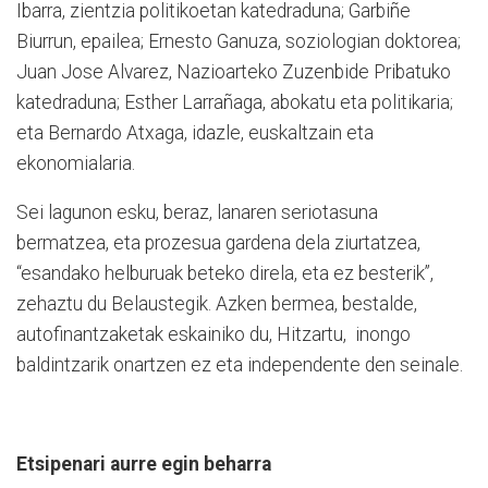
Ibarra, zientzia politikoetan katedraduna; Garbiñe
Biurrun, epailea; Ernesto Ganuza, soziologian doktorea;
Juan Jose Alvarez, Nazioarteko Zuzenbide Pribatuko
katedraduna; Esther Larrañaga, abokatu eta politikaria;
eta Bernardo Atxaga, idazle, euskaltzain eta
ekonomialaria.
Sei lagunon esku, beraz, lanaren seriotasuna
bermatzea, eta prozesua gardena dela ziurtatzea,
“esandako helburuak beteko direla, eta ez besterik”,
zehaztu du Belaustegik. Azken bermea, bestalde,
autofinantzaketak eskainiko du, Hitzartu, inongo
baldintzarik onartzen ez eta independente den seinale.
Etsipenari aurre egin beharra