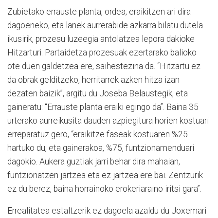
Zubietako errauste planta, ordea, eraikitzen ari dira
dagoeneko, eta lanek aurrerabide azkarra bilatu dutela
ikusirik, prozesu luzeegia antolatzea lepora dakioke
Hitzarturi. Partaidetza prozesuak ezertarako balioko
ote duen galdetzea ere, saihestezina da. “Hitzartu ez
da obrak gelditzeko, herritarrek azken hitza izan
dezaten baizik”, argitu du Joseba Belaustegik, eta
gaineratu: “Errauste planta eraiki egingo da”. Baina 35
urterako aurreikusita dauden azpiegitura horien kostuari
erreparatuz gero, “eraikitze faseak kostuaren %25
hartuko du, eta gainerakoa, %75, funtzionamenduari
dagokio. Aukera guztiak jarri behar dira mahaian,
funtzionatzen jartzea eta ez jartzea ere bai. Zentzurik
ez du berez, baina horrainoko erokeriaraino iritsi gara”.
Errealitatea estaltzerik ez dagoela azaldu du Joxemari