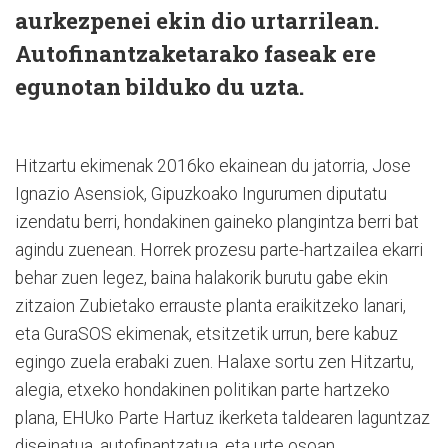
aurkezpenei ekin dio urtarrilean.
Autofinantzaketarako faseak ere
egunotan bilduko du uzta.
Hitzartu ekimenak 2016ko ekainean du jatorria, Jose
Ignazio Asensiok, Gipuzkoako Ingurumen diputatu
izendatu berri, hondakinen gaineko plangintza berri bat
agindu zuenean. Horrek prozesu parte-hartzailea ekarri
behar zuen legez, baina halakorik burutu gabe ekin
zitzaion Zubietako errauste planta eraikitzeko lanari,
eta GuraSOS ekimenak, etsitzetik urrun, bere kabuz
egingo zuela erabaki zuen. Halaxe sortu zen Hitzartu,
alegia, etxeko hondakinen politikan parte hartzeko
plana, EHUko Parte Hartuz ikerketa taldearen laguntzaz
diseinatua, autofinantzatua, eta urte osoan