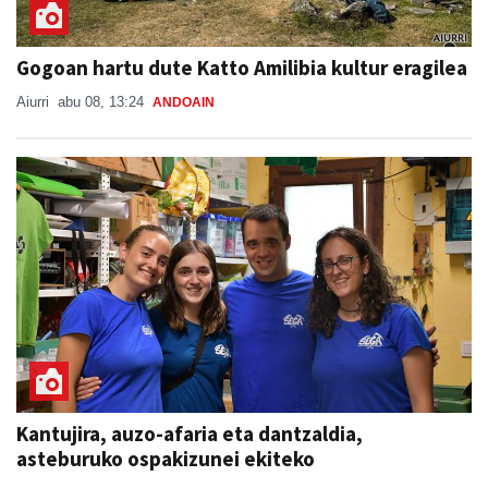
Gogoan hartu dute Katto Amilibia kultur eragilea
Aiurri
abu 08, 13:24
ANDOAIN
Kantujira, auzo-afaria eta dantzaldia,
asteburuko ospakizunei ekiteko