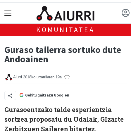
KOMUNITATEA
Guraso tailerra sortuko dute
Andoainen
Aiurri
2018ko urtarrilaren 19a
Gehitu gaitzazu Googlen
Gurasoentzako talde esperientzia
sortzea proposatu du Udalak, GIzarte
Zerbitzuen Sailaren bitartez.