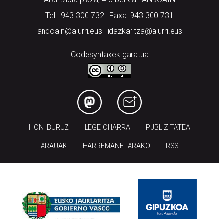
Tel.: 943 300 732 | Faxa: 943 300 731
andoain@aiurri.eus | idazkaritza@aiurri.eus
Codesyntaxek garatua
HONI BURUZ
LEGE OHARRA
PUBLIZITATEA
ARAUAK
HARREMANETARAKO
RSS