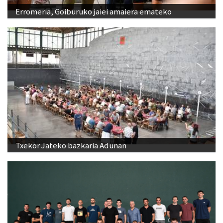
Erromeria, Goiburuko jaiei amaiera emateko
Txekor Jateko bazkaria Adunan