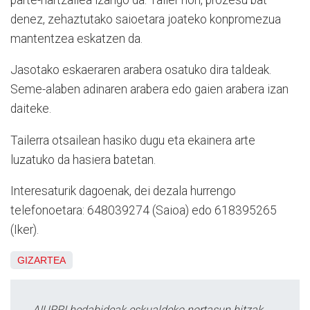
denez, zehaztutako saioetara joateko konpromezua
mantentzea eskatzen da.
Jasotako eskaeraren arabera osatuko dira taldeak.
Seme-alaben adinaren arabera edo gaien arabera izan
daiteke.
Tailerra otsailean hasiko dugu eta ekainera arte
luzatuko da hasiera batetan.
Interesaturik dagoenak, dei dezala hurrengo
telefonoetara: 648039274 (Saioa) edo 618395265
(Iker).
GIZARTEA
AIURRI hedabideak eskualdeko nortasun hitzak