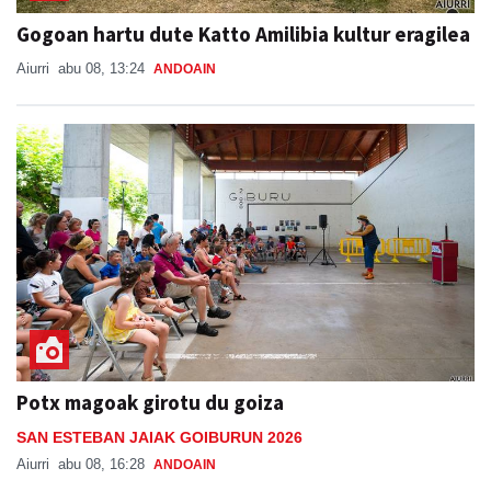
Gogoan hartu dute Katto Amilibia kultur eragilea
Aiurri
abu 08, 13:24
ANDOAIN
Potx magoak girotu du goiza
SAN ESTEBAN JAIAK GOIBURUN 2026
Aiurri
abu 08, 16:28
ANDOAIN