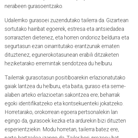
nerabeen gurasoentzako.
Udalerriko gurasoei zuzendutako tailerra da. Gizartean
sortutako hainbat egoerek, estresa eta antsiedadea
sorrarazten dietenez, eta horren ondorioz beldurra eta
segurtasun ezan oinarritutako erantzunak ematen
dituztenez, egunerokotasunean erabili ditzaketen
heziketarako erremintak sendotzea du helburu.
Tailerrak gurasotasun positiboarekin erlazionatutako
gaiak lantzea du helburu, eta baita, guraso eta seme-
alaben arteko erlazioetan sakontzea ere; beharrak
egoki identifikatzeko eta kontsekuenteki jokatzeko.
Horretarako, orokorrean egoera pertsonalekin lan
egingo da, gurasoek kezka eta ardurekin bizi dituzten
esperientziekin. Modu horretan, tailerra batez ere,
parte-hartzailea izango da. Tailer hori, prozesu bat