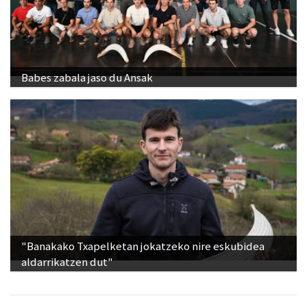
Babes zabala jaso du Ansak
"Banakako Txapelketan jokatzeko nire eskubidea
aldarrikatzen dut"