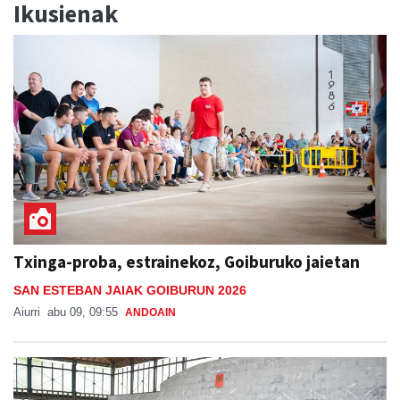
Ikusienak
Txinga-proba, estrainekoz, Goiburuko jaietan
SAN ESTEBAN JAIAK GOIBURUN 2026
Aiurri
abu 09, 09:55
ANDOAIN