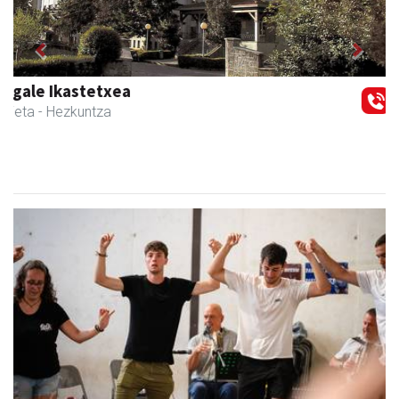
Previous
Next
Txindoki taberna
Andoain
-