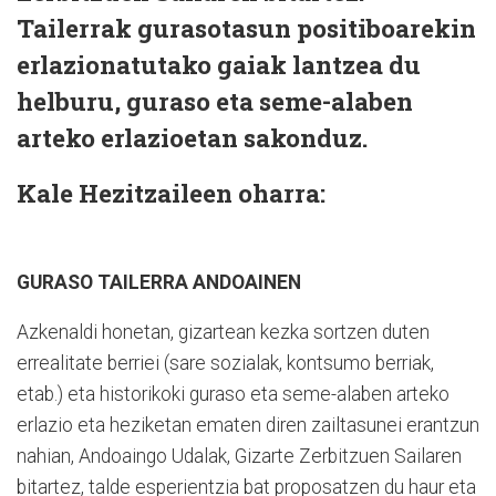
Tailerrak gurasotasun positiboarekin
erlazionatutako gaiak lantzea du
helburu, guraso eta seme-alaben
arteko erlazioetan sakonduz.
Kale Hezitzaileen oharra:
GURASO TAILERRA ANDOAINEN
Azkenaldi honetan, gizartean kezka sortzen duten
errealitate berriei (sare sozialak, kontsumo berriak,
etab.) eta historikoki guraso eta seme-alaben arteko
erlazio eta heziketan ematen diren zailtasunei erantzun
nahian, Andoaingo Udalak, Gizarte Zerbitzuen Sailaren
bitartez, talde esperientzia bat proposatzen du haur eta