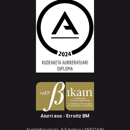
Aiurri.eus - Erroitz BM
Arantzibia plaza, 4-5 behea | ANDOAIN