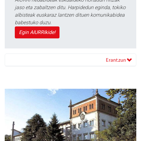
jaso eta zabaltzen ditu. Harpidedun eginda, tokiko
albisteak euskaraz lantzen dituen komunikabidea
babestuko duzu.
Egin AIURRIkide!
Erantzun