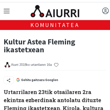
KOMUNITATEA
Kultur Astea Fleming
ikastetxean
Aiurri
2018ko urtarrilaren 16a
Gehitu gaitzazu Googlen
Urtarrilaren 23tik otsailaren 2ra
ekintza ezberdinak antolatu dituzte
Fleming ikastetxean. Kirola, kultura