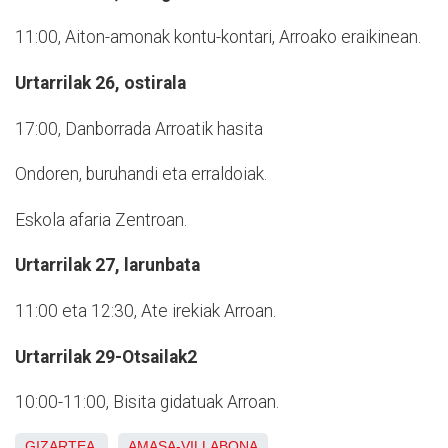
11:00, Aiton-amonak kontu-kontari, Arroako eraikinean.
Urtarrilak 26, ostirala
17:00, Danborrada Arroatik hasita
Ondoren, buruhandi eta erraldoiak.
Eskola afaria Zentroan.
Urtarrilak 27, larunbata
11:00 eta 12:30, Ate irekiak Arroan.
Urtarrilak 29-Otsailak2
10:00-11:00, Bisita gidatuak Arroan.
GIZARTEA
AMASA-VILLABONA