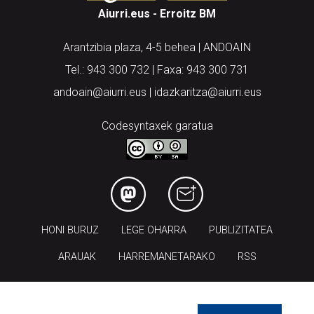
Aiurri.eus - Erroitz BM
Arantzibia plaza, 4-5 behea | ANDOAIN
Tel.: 943 300 732 | Faxa: 943 300 731
andoain@aiurri.eus | idazkaritza@aiurri.eus
Codesyntaxek garatua
HONI BURUZ
LEGE OHARRA
PUBLIZITATEA
ARAUAK
HARREMANETARAKO
RSS