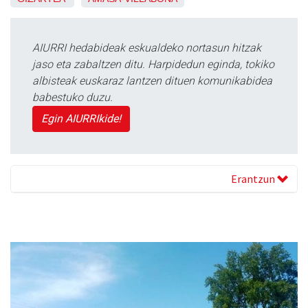
AIURRI hedabideak eskualdeko nortasun hitzak
jaso eta zabaltzen ditu. Harpidedun eginda, tokiko
albisteak euskaraz lantzen dituen komunikabidea
babestuko duzu.
Egin AIURRIkide!
Erantzun