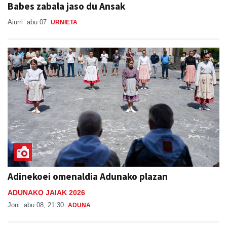
Babes zabala jaso du Ansak
Aiurri
abu 07
URNIETA
Adinekoei omenaldia Adunako plazan
ADUNAKO JAIAK 2026
Joni
abu 08, 21:30
ADUNA