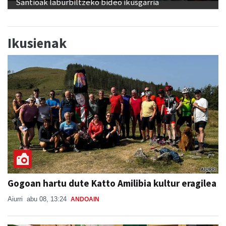
Santioak laburbiltzeko bideo ikusgarria
Ikusienak
Gogoan hartu dute Katto Amilibia kultur eragilea
Aiurri
abu 08, 13:24
ANDOAIN