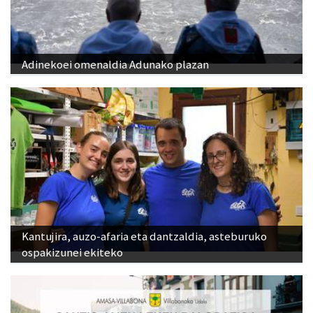
Adinekoei omenaldia Adunako plazan
Kantujira, auzo-afaria eta dantzaldia, asteburuko
ospakizunei ekiteko