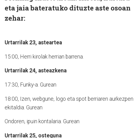
eta jaia bateratuko dituzte aste osoan
zehar:
Urtarrilak 23, asteartea
15:00, Herri kirolak herrian barrena.
Urtarrilak 24, asteazkena
17:30, Funky-a. Gurean
18:00, Izen, webgune, logo eta spot berriaren aurkezpen
ekitaldia. Gurean
Ondoren, ipuin kontalaria. Gurean
Urtarrilak 25, osteguna