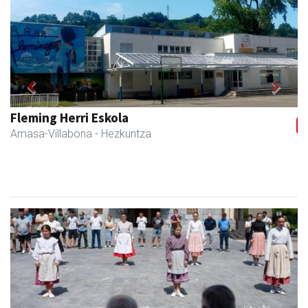
Previous
Next
Fleming Herri Eskola
Amasa-Villabona
- Hezkuntza