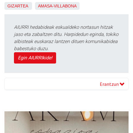
GIZARTEA
AMASA-VILLABONA
AIURRI hedabideak eskualdeko nortasun hitzak
jaso eta zabaltzen ditu. Harpidedun eginda, tokiko
albisteak euskaraz lantzen dituen komunikabidea
babestuko duzu.
Egin AIURRIkide!
Erantzun