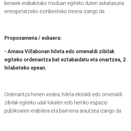
beraiek erabakitako moduan egiteko duten askatasuna
errespetatzeko ezinbesteko tresna izango da.
Proposamena / eskaera:
- Amasa Villabonan hileta edo omenaldi zibilak
egiteko ordenantza bat eztabaidatu eta onartzea, 2
hilabeteko epean.
Ordenantza honen xedea, hileta ekitaldi edo omenaldi
zibilak egiteko udal lokalen edo herriko espazio
publikoaren erabilera eta baimena arautzea izango da.