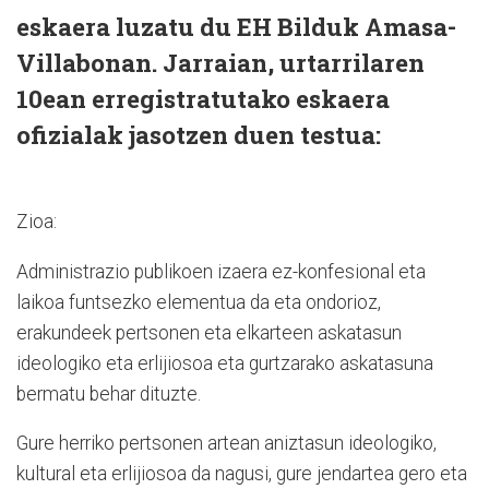
eskaera luzatu du EH Bilduk Amasa-
Villabonan. Jarraian, urtarrilaren
10ean erregistratutako eskaera
ofizialak jasotzen duen testua:
Zioa:
Administrazio publikoen izaera ez-konfesional eta
laikoa funtsezko elementua da eta ondorioz,
erakundeek pertsonen eta elkarteen askatasun
ideologiko eta erlijiosoa eta gurtzarako askatasuna
bermatu behar dituzte.
Gure herriko pertsonen artean aniztasun ideologiko,
kultural eta erlijiosoa da nagusi, gure jendartea gero eta