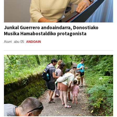
Junkal Guerrero andoaindarra, Donostiako
Musika Hamabostaldiko protagonista
Aiurri
abu 05
ANDOAIN