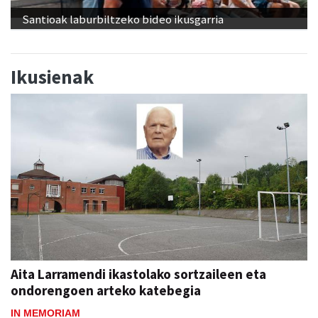
Santioak laburbiltzeko bideo ikusgarria
Ikusienak
Aita Larramendi ikastolako sortzaileen eta
ondorengoen arteko katebegia
IN MEMORIAM