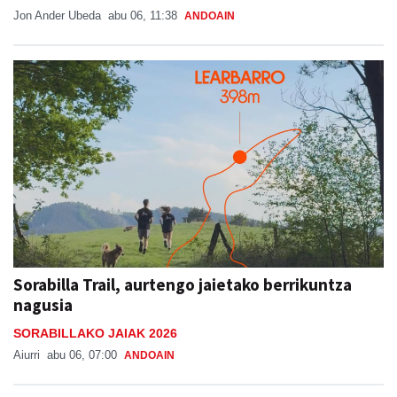
Jon Ander Ubeda
abu 06, 11:38
ANDOAIN
Sorabilla Trail, aurtengo jaietako berrikuntza
nagusia
SORABILLAKO JAIAK 2026
Aiurri
abu 06, 07:00
ANDOAIN