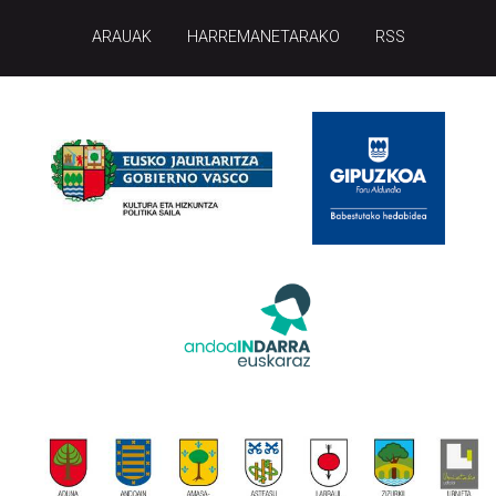
ARAUAK
HARREMANETARAKO
RSS