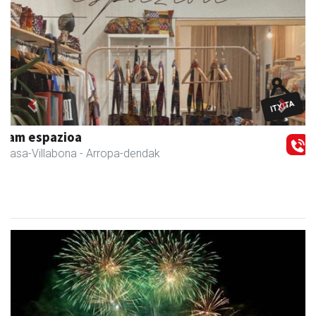
Previous
Next
Zubimusu Ikastola
Amasa-Villabona
- Hezkuntza