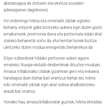
aberatsagoa da ohituren eta ekintza sozialen
adierazpenei dagokionez.
Hil ondorengo hileta eta omenaldi zibilak egiteko
beharra, erlijiorik gabe bizitzeko aukera egin duten gizon
emakumeek zeremonia duina eta pertsonala eduki ahal
izateko beharretik sortu da, eta herritar horiek bizitza
ulertzeko duten modua errespetatu beharrekoa da.
Erlijio ezberdinek hildako pertsonei azken agurra
emateko liturgia-ekitaldi desberdinak dituzten moduan,
Amasa Villabonako Udalak gizartean gero eta eskaera
handiagoa duen behar bati erantzun behar dio, hileta
edo omenaldi zibilak egin ahal izatea ahalbidetzeko
araudi bat onartuz.
Honako hau, amasa billabonatar guztiek, hileta-ekitaldia