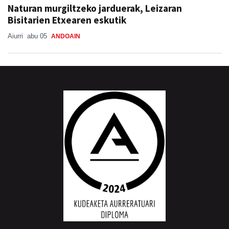
Naturan murgiltzeko jarduerak, Leizaran
Bisitarien Etxearen eskutik
Aiurri
abu 05
ANDOAIN