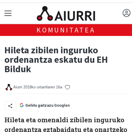
KOMUNITATEA
Hileta zibilen inguruko
ordenantza eskatu du EH
Bilduk
Aiurri
2018ko urtarrilaren 16a
Gehitu gaitzazu Googlen
Hileta eta omenaldi zibilen inguruko
ordenantza eztabaidatu eta onartzeko