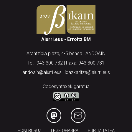
Aiurri.eus - Erroitz BM
Arantzibia plaza, 4-5 behea | ANDOAIN
Tel.: 943 300 732 | Faxa: 943 300 731
andoain@aiurri.eus | idazkaritza@aiurri.eus
Codesyntaxek garatua
HONI BURUZ
LEGE OHARRA
PUBLIZITATEA