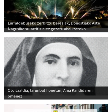
Lurraldebuseko zerbitzu bereziak, Donostiako Aste
Nagusiko su-artifizialez gozatu ahal izateko
Otoitzaldia, larunbat honetan, Ama Kandidaren
omenez