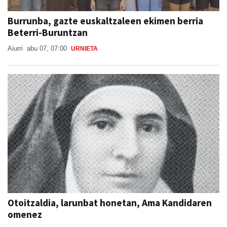
Burrunba, gazte euskaltzaleen ekimen berria
Beterri-Buruntzan
Aiurri
abu 07, 07:00
URNIETA
Otoitzaldia, larunbat honetan, Ama Kandidaren
omenez