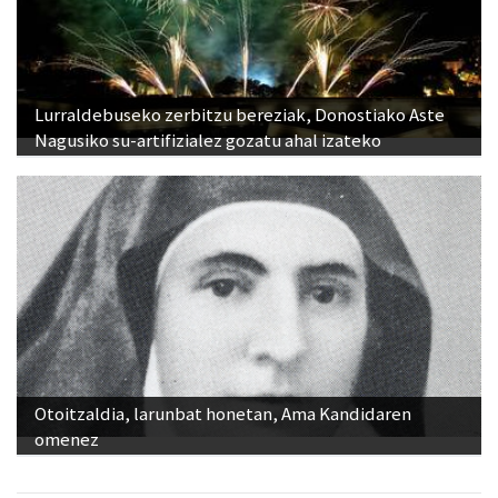
Lurraldebuseko zerbitzu bereziak, Donostiako Aste
Nagusiko su-artifizialez gozatu ahal izateko
Otoitzaldia, larunbat honetan, Ama Kandidaren
omenez