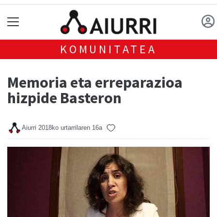
KOMUNITATEA
Memoria eta erreparazioa
hizpide Basteron
Aiurri
2018ko urtarrilaren 16a