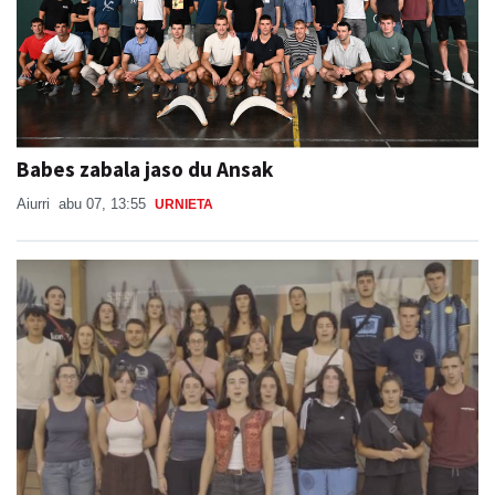
Babes zabala jaso du Ansak
Aiurri
abu 07, 13:55
URNIETA