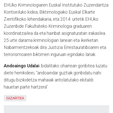
EHUko Kriminologiaren Euskal Institutuko Zuzendaritza
Kontseiluko kidea, Biktimologiako Euskal Elkarte
Zientifikoko lehendakaria, eta 2014. urtetik EHUko
Zuzenbide Fakultateko Kriminologia graduaren
koordinatzailea da eta hainbat asignaturatan irakaslea.
25 urte darama kriminologian lanean eta ikerketan.
Nabarmentzekoak dira Justizia Errestauratiboaren eta
terrorismoaren biktimen inguruan egindako lanak.
Andoaingo Udala
k bidalitako oharrean gonbitea luzatu
diete herrikideei, “andoaindar guztiak gonbidatu nahi
ditugu bizikidetza mahaiak antolatutako ekitaldi
hauetan parte hartzera”.
GIZARTEA