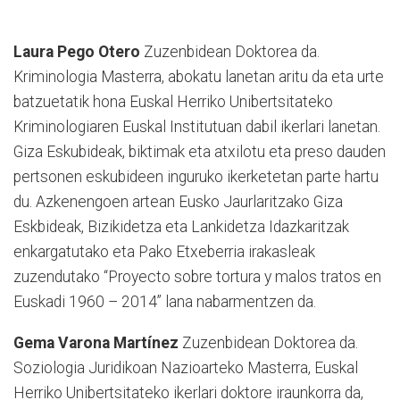
Laura Pego Otero
Zuzenbidean Doktorea da.
Kriminologia Masterra, abokatu lanetan aritu da eta urte
batzuetatik hona Euskal Herriko Unibertsitateko
Kriminologiaren Euskal Institutuan dabil ikerlari lanetan.
Giza Eskubideak, biktimak eta atxilotu eta preso dauden
pertsonen eskubideen inguruko ikerketetan parte hartu
du. Azkenengoen artean Eusko Jaurlaritzako Giza
Eskbideak, Bizikidetza eta Lankidetza Idazkaritzak
enkargatutako eta Pako Etxeberria irakasleak
zuzendutako “Proyecto sobre tortura y malos tratos en
Euskadi 1960 – 2014” lana nabarmentzen da.
Gema Varona Martínez
Zuzenbidean Doktorea da.
Soziologia Juridikoan Nazioarteko Masterra, Euskal
Herriko Unibertsitateko ikerlari doktore iraunkorra da,