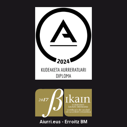
Aiurri.eus - Erroitz BM