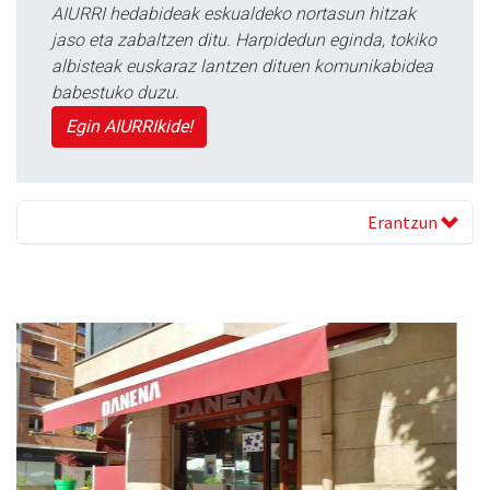
AIURRI hedabideak eskualdeko nortasun hitzak
jaso eta zabaltzen ditu. Harpidedun eginda, tokiko
albisteak euskaraz lantzen dituen komunikabidea
babestuko duzu.
Egin AIURRIkide!
Erantzun