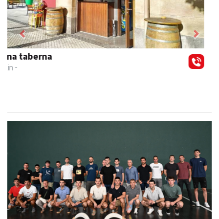
Previous
Next
IZT Informatika Zerbitzu Integrala
Andoain
- IKT