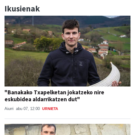
Ikusienak
"Banakako Txapelketan jokatzeko nire
eskubidea aldarrikatzen dut"
Aiurri
abu 07, 12:00
URNIETA