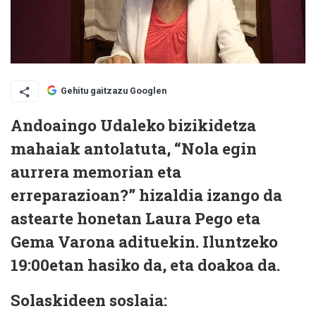
Gehitu gaitzazu Googlen
Andoaingo Udaleko bizikidetza
mahaiak antolatuta, “Nola egin
aurrera memorian eta
erreparazioan?” hizaldia izango da
astearte honetan Laura Pego eta
Gema Varona adituekin. Iluntzeko
19:00etan hasiko da, eta doakoa da.
Solaskideen soslaia: