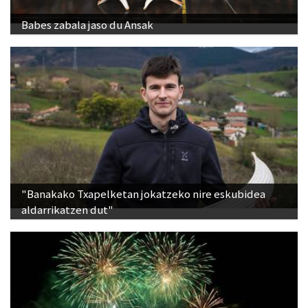
Babes zabala jaso du Ansak
"Banakako Txapelketan jokatzeko nire eskubidea
aldarrikatzen dut"