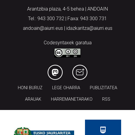
Arantzibia plaza, 4-5 behea | ANDOAIN
Tel.: 943 300 732 | Faxa: 943 300 731
andoain@aiurri.eus | idazkaritza@aiurri.eus
Codesyntaxek garatua
HONI BURUZ
LEGE OHARRA
PUBLIZITATEA
ARAUAK
HARREMANETARAKO
RSS