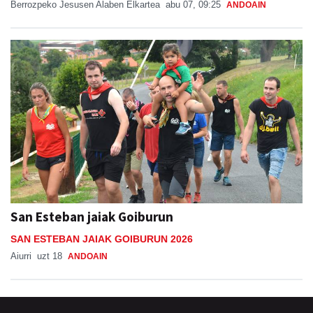
Berrozpeko Jesusen Alaben Elkartea
abu 07, 09:25
ANDOAIN
San Esteban jaiak Goiburun
SAN ESTEBAN JAIAK GOIBURUN 2026
Aiurri
uzt 18
ANDOAIN