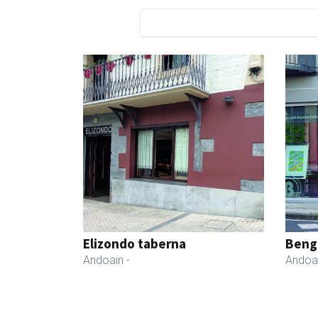
Elizondo taberna
Beng
Andoain
-
Andoa