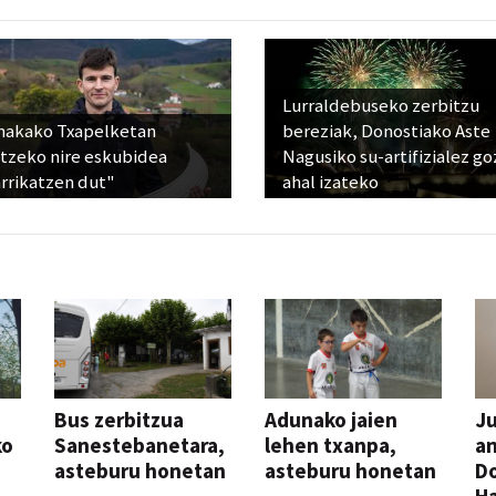
Lurraldebuseko zerbitzu
nakako Txapelketan
bereziak, Donostiako Aste
atzeko nire eskubidea
Nagusiko su-artifizialez g
rrikatzen dut"
ahal izateko
Bus zerbitzua
Adunako jaien
Ju
ko
Sanestebanetara,
lehen txanpa,
an
asteburu honetan
asteburu honetan
Do
H