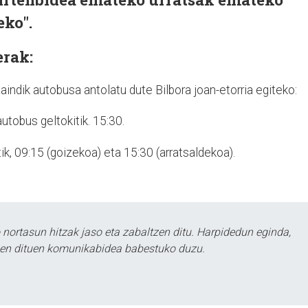
eko".
erak:
aindik autobusa antolatu dute Bilbora joan-etorria egiteko:
utobus geltokitik. 15:30.
ik, 09:15 (goizekoa) eta 15:30 (arratsaldekoa).
ortasun hitzak jaso eta zabaltzen ditu. Harpidedun eginda,
tzen dituen komunikabidea babestuko duzu.