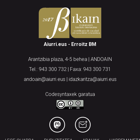
Aiurri.eus - Erroitz BM
Arantzibia plaza, 4-5 behea | ANDOAIN
Tel.: 943 300 732 | Faxa: 943 300 731
andoain@aiurri.eus | idazkaritza@aiurri.eus
Codesyntaxek garatua