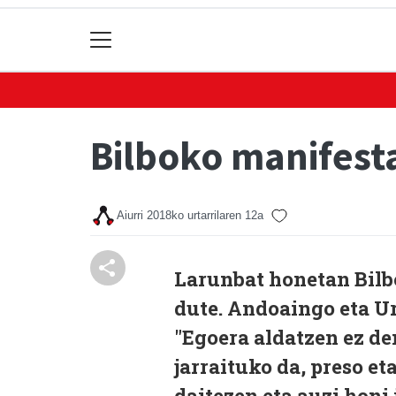
Bilboko manifesta
Aiurri
2018ko urtarrilaren 12a
Larunbat honetan Bilb
dute. Andoaingo eta Ur
"Egoera aldatzen ez de
jarraituko da, preso et
daitezen eta auzi hon