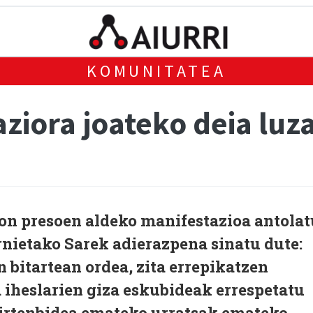
KOMUNITATEA
ziora joateko deia luz
on presoen aldeko manifestazioa antolat
nietako Sarek adierazpena sinatu dute:
n bitartean ordea, zita errepikatzen
a iheslarien giza eskubideak errespetatu
i irtenbidea emateko urratsak emateko