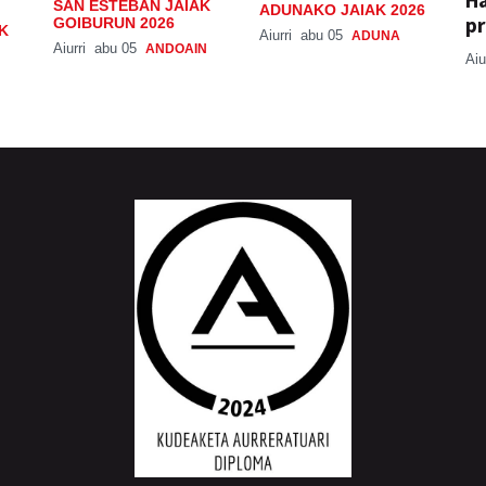
SAN ESTEBAN JAIAK
ADUNAKO JAIAK 2026
pr
GOIBURUN 2026
K
Aiurri
abu 05
ADUNA
Aiurri
abu 05
ANDOAIN
Aiu