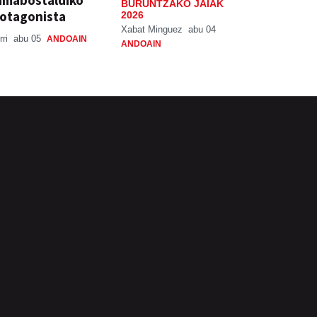
BURUNTZAKO JAIAK
otagonista
2026
Xabat Minguez
abu 04
rri
abu 05
ANDOAIN
ANDOAIN