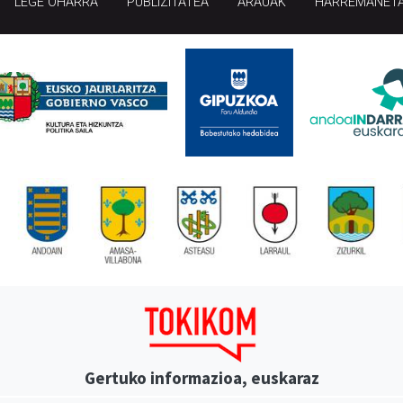
LEGE OHARRA
PUBLIZITATEA
ARAUAK
HARREMANET
Gertuko informazioa, euskaraz