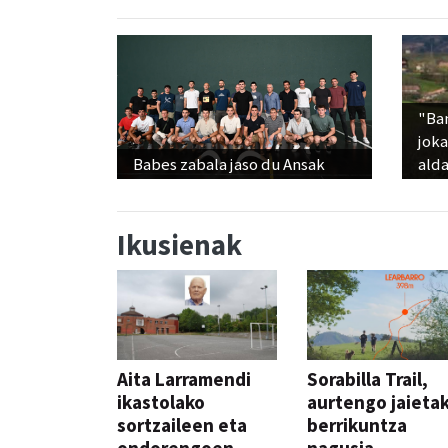
"Ba
jok
Babes zabala jaso du Ansak
alda
Ikusienak
Aita Larramendi
Sorabilla Trail,
ikastolako
aurtengo jaieta
sortzaileen eta
berrikuntza
ondorengoen
nagusia