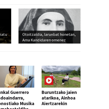
ozatu
Otoitzaldia, larunbat honetan,
Ama Kandidaren omenez
nkal Guerrero
Buruntzako jaien
doaindarra,
atarikoa, Ainhoa
nostiako Musika
Aiertzarekin
amabostaldiko