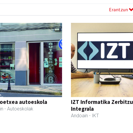
Erantzun
oetxea autoeskola
IZT Informatika Zerbitzu
Integrala
in
- Autoeskolak
Andoain
- IKT