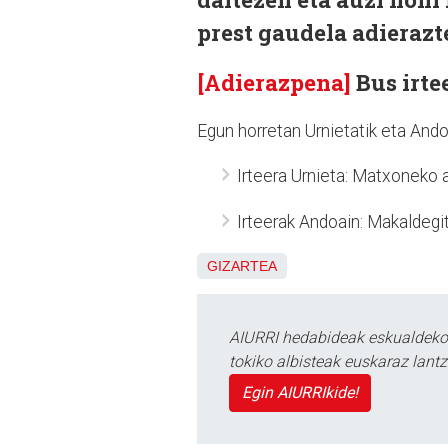
prest gaudela adierazt
[Adierazpena]
Bus irte
Egun horretan Urnietatik eta Ando
Irteera Urnieta: Matxoneko a
Irteerak Andoain: Makaldegit
GIZARTEA
AIURRI hedabideak eskualdeko n
tokiko albisteak euskaraz lan
Egin AIURRIkide!