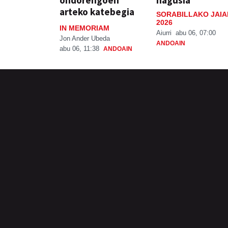
arteko katebegia
SORABILLAKO JAIA
2026
IN MEMORIAM
Aiurri
abu 06, 07:00
Jon Ander Ubeda
ANDOAIN
abu 06, 11:38
ANDOAIN