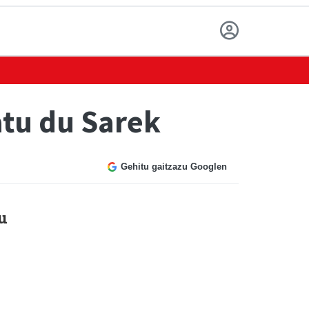
atu du Sarek
Gehitu gaitzazu Googlen
u