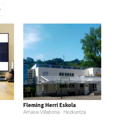
Fleming Herri Eskola
Amasa-Villabona
- Hezkuntza