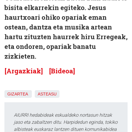
bisita elkarrekin egiteko. Jesus
haurtxoari ohiko opariak eman
ostean, dantza eta musika artean
hartu zituzten haurrek hiru Erregeak,
eta ondoren, opariak banatu
zizkieten.
[Argazkiak]
[Bideoa]
GIZARTEA
ASTEASU
AIURRI hedabideak eskualdeko nortasun hitzak
jaso eta zabaltzen ditu. Harpidedun eginda, tokiko
albisteak euskaraz lantzen dituen komunikabidea