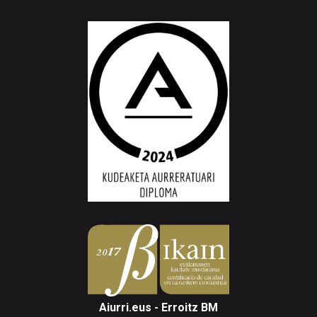
Aiurri.eus - Erroitz BM