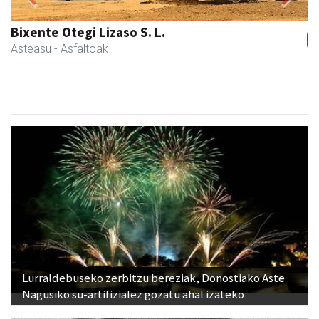
Previous
Next
Skinter ontziratzeak
Asteasu
- Ontziratzeak
Lurraldebuseko zerbitzu bereziak, Donostiako Aste
Nagusiko su-artifizialez gozatu ahal izateko