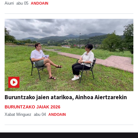
Aiurri
abu 05
ANDOAIN
Buruntzako jaien atarikoa, Ainhoa Aiertzarekin
BURUNTZAKO JAIAK 2026
Xabat Minguez
abu 04
ANDOAIN