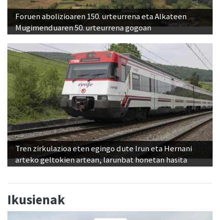
Foruen abolizioaren 150. urteurrena eta Alkateen
Mugimenduaren 50. urteurrena gogoan
Tren zirkulazioa eten egingo dute Irun eta Hernani
arteko geltokien artean, larunbat honetan hasita
Ikusienak