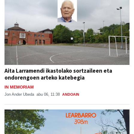
Aita Larramendi ikastolako sortzaileen eta
ondorengoen arteko katebegia
IN MEMORIAM
Jon Ander Ubeda
abu 06, 11:38
ANDOAIN