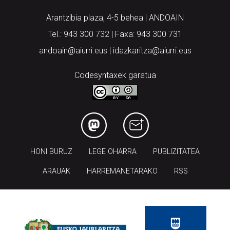
Arantzibia plaza, 4-5 behea | ANDOAIN
Tel.: 943 300 732 | Faxa: 943 300 731
andoain@aiurri.eus | idazkaritza@aiurri.eus
Codesyntaxek garatua
HONI BURUZ
LEGE OHARRA
PUBLIZITATEA
ARAUAK
HARREMANETARAKO
RSS