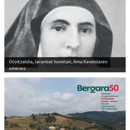
Otoitzaldia, larunbat honetan, Ama Kandidaren
omenez