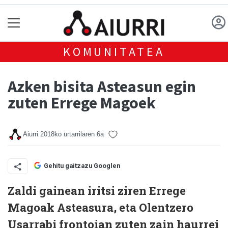
KOMUNITATEA
Azken bisita Asteasun egin
zuten Errege Magoek
Aiurri
2018ko urtarrilaren 6a
Gehitu gaitzazu Googlen
Zaldi gainean iritsi ziren Errege
Magoak Asteasura, eta Olentzero
Usarrabi frontoian zuten zain haurrei