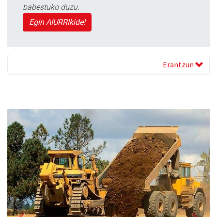
babestuko duzu.
Egin AIURRIkide!
Erantzun