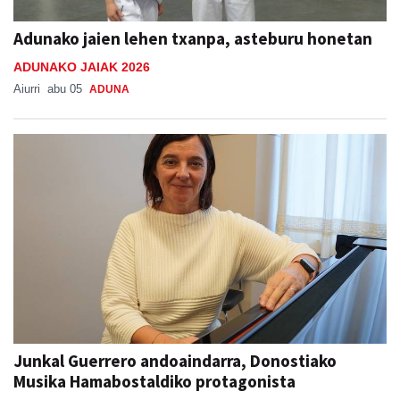
Adunako jaien lehen txanpa, asteburu honetan
ADUNAKO JAIAK 2026
Aiurri
abu 05
ADUNA
Junkal Guerrero andoaindarra, Donostiako
Musika Hamabostaldiko protagonista