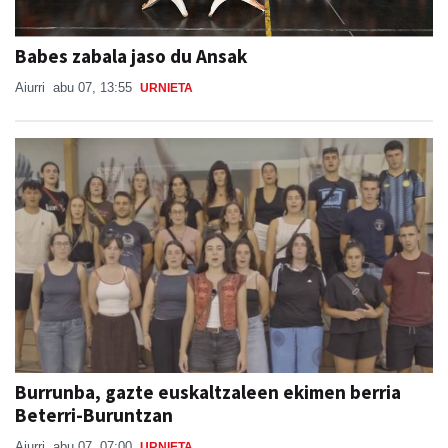
Babes zabala jaso du Ansak
Aiurri
abu 07, 13:55
URNIETA
Burrunba, gazte euskaltzaleen ekimen berria
Beterri-Buruntzan
Aiurri
abu 07, 07:00
URNIETA