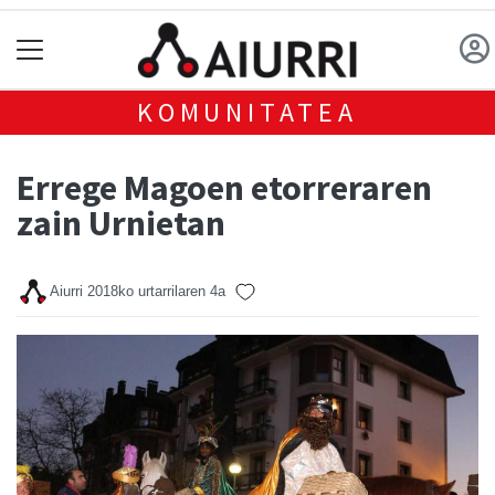
KOMUNITATEA
Errege Magoen etorreraren
zain Urnietan
Aiurri
2018ko urtarrilaren 4a