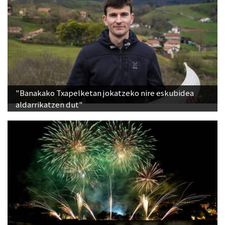
"Banakako Txapelketan jokatzeko nire eskubidea
aldarrikatzen dut"