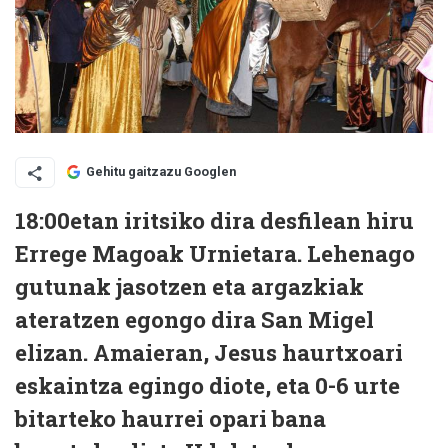
Gehitu gaitzazu Googlen
18:00etan iritsiko dira desfilean hiru
Errege Magoak Urnietara. Lehenago
gutunak jasotzen eta argazkiak
ateratzen egongo dira San Migel
elizan. Amaieran, Jesus haurtxoari
eskaintza egingo diote, eta 0-6 urte
bitarteko haurrei opari bana