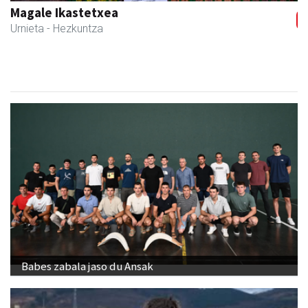
Magale Ikastetxea
Urnieta
- Hezkuntza
Babes zabala jaso du Ansak