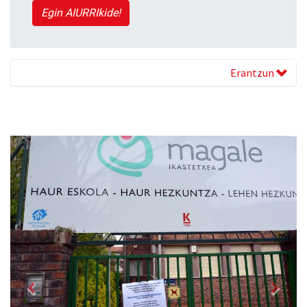
Egin AIURRIkide!
Erantzun
Previous
Next