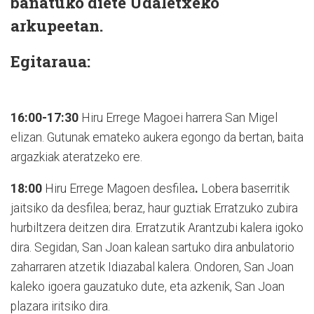
banatuko diete Udaletxeko
arkupeetan.
Egitaraua:
16:00-17:30
Hiru Errege Magoei harrera San Migel
elizan. Gutunak emateko aukera egongo da bertan, baita
argazkiak ateratzeko ere.
18:00
Hiru Errege Magoen desfilea
.
Lobera baserritik
jaitsiko da desfilea; beraz, haur guztiak Erratzuko zubira
hurbiltzera deitzen dira. Erratzutik Arantzubi kalera igoko
dira. Segidan, San Joan kalean sartuko dira anbulatorio
zaharraren atzetik Idiazabal kalera. Ondoren, San Joan
kaleko igoera gauzatuko dute, eta azkenik, San Joan
plazara iritsiko dira.