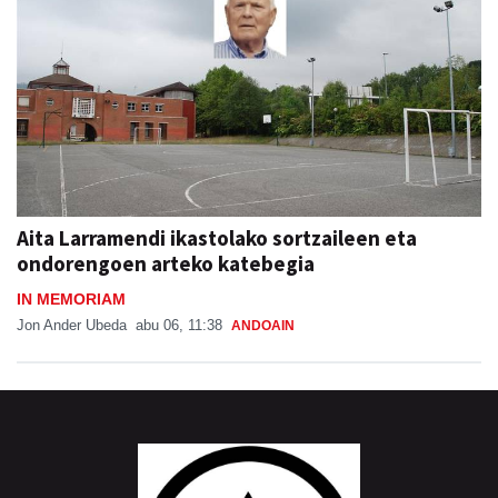
Aita Larramendi ikastolako sortzaileen eta
ondorengoen arteko katebegia
IN MEMORIAM
Jon Ander Ubeda
abu 06, 11:38
ANDOAIN