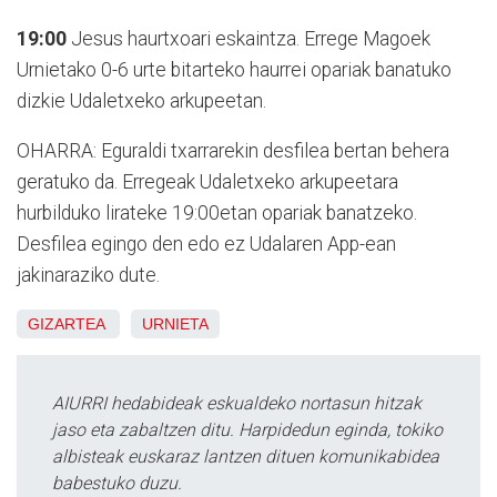
19:00
Jesus haurtxoari eskaintza. Errege Magoek
Urnietako 0-6 urte bitarteko haurrei opariak banatuko
dizkie Udaletxeko arkupeetan.
OHARRA: Eguraldi txarrarekin desfilea bertan behera
geratuko da. Erregeak Udaletxeko arkupeetara
hurbilduko lirateke 19:00etan opariak banatzeko.
Desfilea egingo den edo ez Udalaren App-ean
jakinaraziko dute.
GIZARTEA
URNIETA
AIURRI hedabideak eskualdeko nortasun hitzak
jaso eta zabaltzen ditu. Harpidedun eginda, tokiko
albisteak euskaraz lantzen dituen komunikabidea
babestuko duzu.