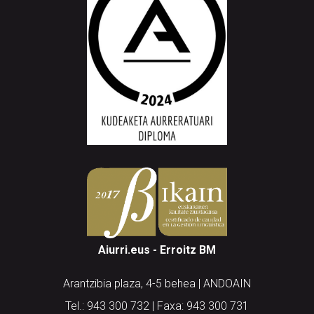
Aiurri.eus - Erroitz BM
Arantzibia plaza, 4-5 behea | ANDOAIN
Tel.: 943 300 732 | Faxa: 943 300 731