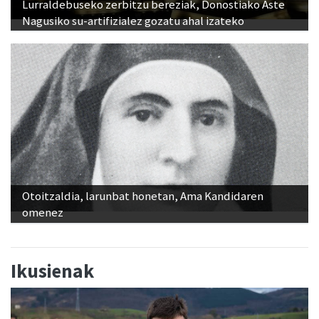
Lurraldebuseko zerbitzu bereziak, Donostiako Aste
Nagusiko su-artifizialez gozatu ahal izateko
Otoitzaldia, larunbat honetan, Ama Kandidaren
omenez
Ikusienak