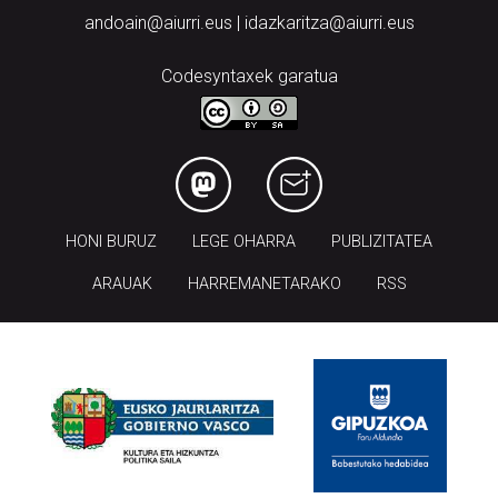
andoain@aiurri.eus | idazkaritza@aiurri.eus
Codesyntaxek garatua
HONI BURUZ
LEGE OHARRA
PUBLIZITATEA
ARAUAK
HARREMANETARAKO
RSS