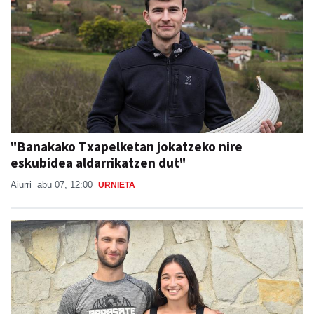
"Banakako Txapelketan jokatzeko nire
eskubidea aldarrikatzen dut"
Aiurri
abu 07, 12:00
URNIETA