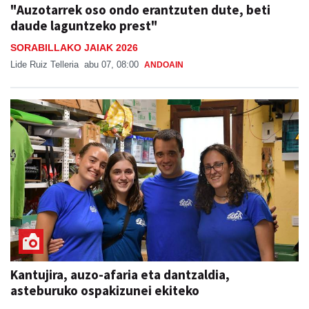
"Auzotarrek oso ondo erantzuten dute, beti
daude laguntzeko prest"
SORABILLAKO JAIAK 2026
Lide Ruiz Telleria
abu 07, 08:00
ANDOAIN
Kantujira, auzo-afaria eta dantzaldia,
asteburuko ospakizunei ekiteko