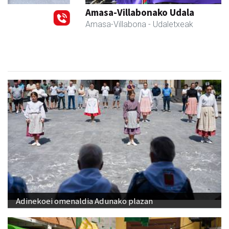
Amasa-Villabonako Udala
Amasa-Villabona
- Udaletxeak
Adinekoei omenaldia Adunako plazan