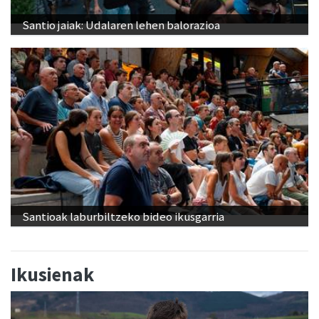
Santio jaiak: Udalaren lehen balorazioa
Santioak laburbiltzeko bideo ikusgarria
Ikusienak