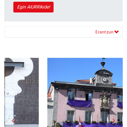
Egin AIURRIkide!
Erantzun
Previous
Next