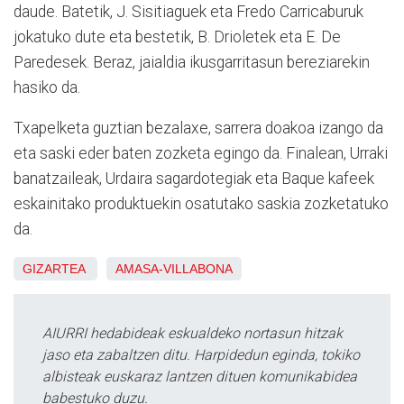
daude. Batetik, J. Sisitiaguek eta Fredo Carricaburuk
jokatuko dute eta bestetik, B. Drioletek eta E. De
Paredesek. Beraz, jaialdia ikusgarritasun bereziarekin
hasiko da.
Txapelketa guztian bezalaxe, sarrera doakoa izango da
eta saski eder baten zozketa egingo da. Finalean, Urraki
banatzaileak, Urdaira sagardotegiak eta Baque kafeek
eskainitako produktuekin osatutako saskia zozketatuko
da.
GIZARTEA
AMASA-VILLABONA
AIURRI hedabideak eskualdeko nortasun hitzak
jaso eta zabaltzen ditu. Harpidedun eginda, tokiko
albisteak euskaraz lantzen dituen komunikabidea
babestuko duzu.