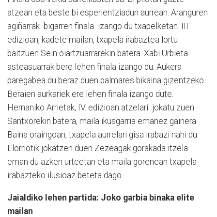
atzean eta beste bi esperientziadun aurrean. Aranguren
agiñarrak bigarren finala izango du txapelketan. III.
edizioan, kadete mailan, txapela irabaztea lortu
baitzuen Sein oiartzuarrarekin batera. Xabi Urbieta
asteasuarrak bere lehen finala izango du. Aukera
paregabea du beraz duen palmares bikaina gizentzeko.
Beraien aurkariek ere lehen finala izango dute.
Hernaniko Arrietak, IV. edizioan atzelari jokatu zuen
Santxorekin batera, maila ikusgarria emanez gainera.
Baina oraingoan, txapela aurrelari gisa irabazi nahi du.
Elorriotik jokatzen duen Zezeagak gorakada itzela
eman du azken urteetan eta maila gorenean txapela
irabazteko ilusioaz beteta dago.
Jaialdiko lehen partida: Joko garbia binaka elite
mailan