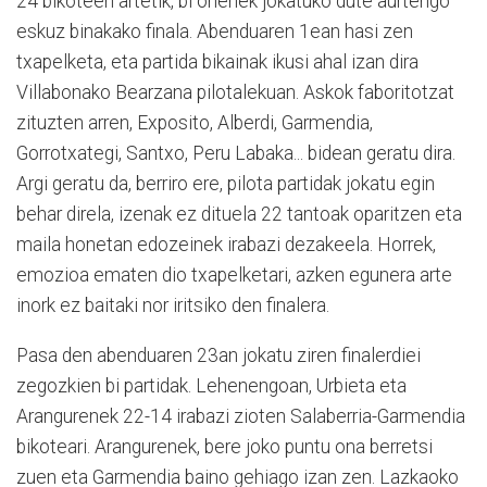
24 bikoteen artetik, bi onenek jokatuko dute aurtengo
eskuz binakako finala. Abenduaren 1ean hasi zen
txapelketa, eta partida bikainak ikusi ahal izan dira
Villabonako Bearzana pilotalekuan. Askok faboritotzat
zituzten arren, Exposito, Alberdi, Garmendia,
Gorrotxategi, Santxo, Peru Labaka... bidean geratu dira.
Argi geratu da, berriro ere, pilota partidak jokatu egin
behar direla, izenak ez dituela 22 tantoak oparitzen eta
maila honetan edozeinek irabazi dezakeela. Horrek,
emozioa ematen dio txapelketari, azken egunera arte
inork ez baitaki nor iritsiko den finalera.
Pasa den abenduaren 23an jokatu ziren finalerdiei
zegozkien bi partidak. Lehenengoan, Urbieta eta
Arangurenek 22-14 irabazi zioten Salaberria-Garmendia
bikoteari. Arangurenek, bere joko puntu ona berretsi
zuen eta Garmendia baino gehiago izan zen. Lazkaoko