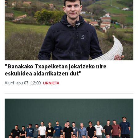
"Banakako Txapelketan jokatzeko nire
eskubidea aldarrikatzen dut"
Aiurri
abu 07, 12:00
URNIETA