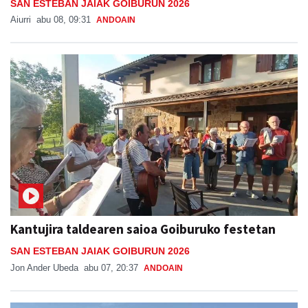
SAN ESTEBAN JAIAK GOIBURUN 2026
Aiurri
abu 08, 09:31
ANDOAIN
Kantujira taldearen saioa Goiburuko festetan
SAN ESTEBAN JAIAK GOIBURUN 2026
Jon Ander Ubeda
abu 07, 20:37
ANDOAIN