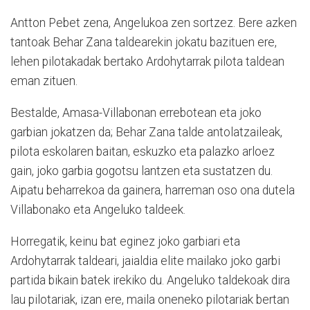
Antton Pebet zena, Angelukoa zen sortzez. Bere azken
tantoak Behar Zana taldearekin jokatu bazituen ere,
lehen pilotakadak bertako Ardohytarrak pilota taldean
eman zituen.
Bestalde, Amasa-Villabonan errebotean eta joko
garbian jokatzen da; Behar Zana talde antolatzaileak,
pilota eskolaren baitan, eskuzko eta palazko arloez
gain, joko garbia gogotsu lantzen eta sustatzen du.
Aipatu beharrekoa da gainera, harreman oso ona dutela
Villabonako eta Angeluko taldeek.
Horregatik, keinu bat eginez joko garbiari eta
Ardohytarrak taldeari, jaialdia elite mailako joko garbi
partida bikain batek irekiko du. Angeluko taldekoak dira
lau pilotariak, izan ere, maila oneneko pilotariak bertan