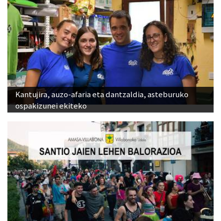
Kantujira, auzo-afaria eta dantzaldia, asteburuko
ospakizunei ekiteko