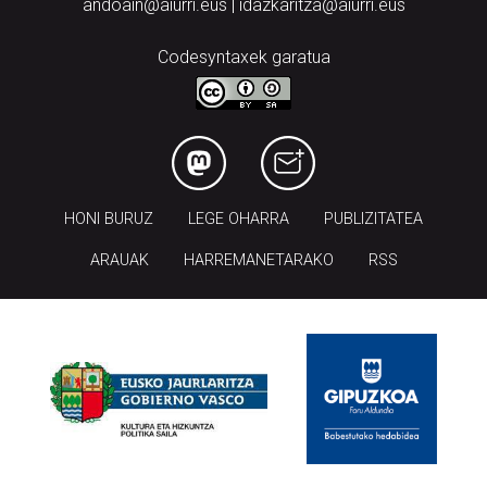
andoain@aiurri.eus | idazkaritza@aiurri.eus
Codesyntaxek garatua
HONI BURUZ
LEGE OHARRA
PUBLIZITATEA
ARAUAK
HARREMANETARAKO
RSS