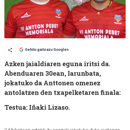
Gehitu gaitzazu Googlen
Azken jaialdiaren eguna iritsi da.
Abenduaren 30ean, larunbata,
jokatuko da Anttonen omenez
antolatzen den txapelketaren finala:
Testua:
Iñaki Lizaso.