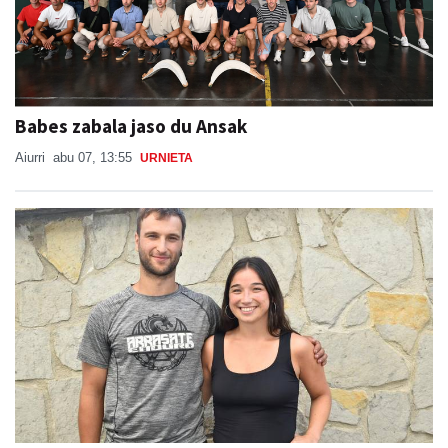
Babes zabala jaso du Ansak
Aiurri
abu 07, 13:55
URNIETA