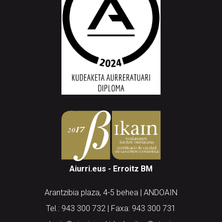
Aiurri.eus - Erroitz BM
Arantzibia plaza, 4-5 behea | ANDOAIN
Tel.: 943 300 732 | Faxa: 943 300 731