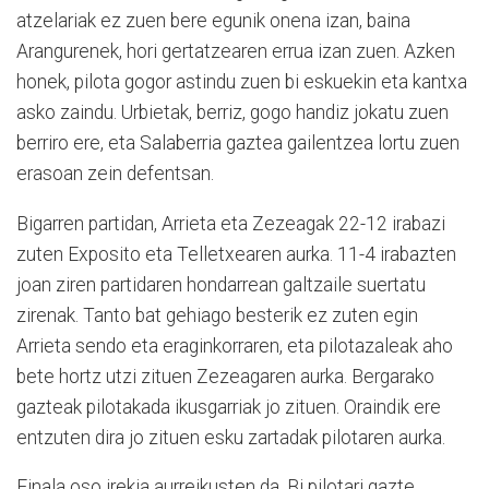
atzelariak ez zuen bere egunik onena izan, baina
Arangurenek, hori gertatzearen errua izan zuen. Azken
honek, pilota gogor astindu zuen bi eskuekin eta kantxa
asko zaindu. Urbietak, berriz, gogo handiz jokatu zuen
berriro ere, eta Salaberria gaztea gailentzea lortu zuen
erasoan zein defentsan.
Bigarren partidan, Arrieta eta Zezeagak 22-12 irabazi
zuten Exposito eta Telletxearen aurka. 11-4 irabazten
joan ziren partidaren hondarrean galtzaile suertatu
zirenak. Tanto bat gehiago besterik ez zuten egin
Arrieta sendo eta eraginkorraren, eta pilotazaleak aho
bete hortz utzi zituen Zezeagaren aurka. Bergarako
gazteak pilotakada ikusgarriak jo zituen. Oraindik ere
entzuten dira jo zituen esku zartadak pilotaren aurka.
Finala oso irekia aurreikusten da. Bi pilotari gazte