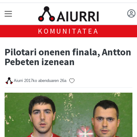
KOMUNITATEA
Pilotari onenen finala, Antton
Pebeten izenean
Aiurri
2017ko abenduaren 26a