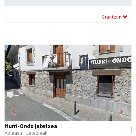
Erantzun
Previous
Next
Iturri-Ondo jatetxea
Asteasu
- Jatetxeak