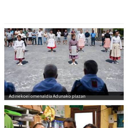
Adinekoei omenaldia Adunako plazan