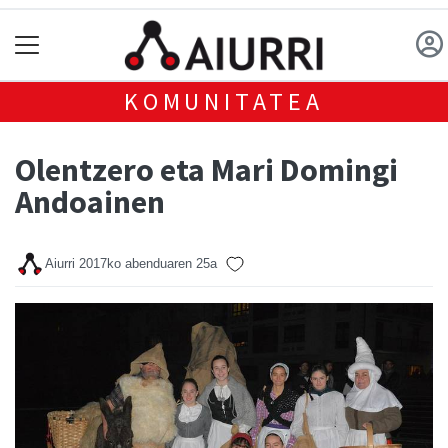
KOMUNITATEA
Olentzero eta Mari Domingi
Andoainen
Aiurri
2017ko abenduaren 25a