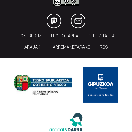
HONI BURUZ
LEGE OHARRA
PUBLIZITATEA
ARAUAK
HARREMANETARAKO
RSS