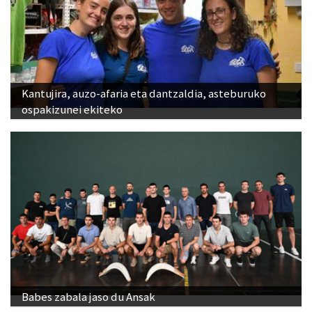
Kantujira, auzo-afaria eta dantzaldia, asteburuko
ospakizunei ekiteko
Babes zabala jaso du Ansak