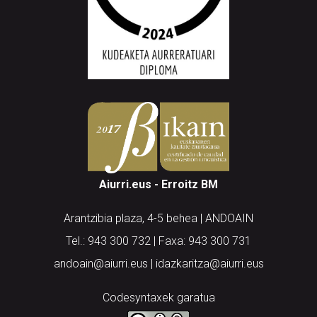
Aiurri.eus - Erroitz BM
Arantzibia plaza, 4-5 behea | ANDOAIN
Tel.: 943 300 732 | Faxa: 943 300 731
andoain@aiurri.eus | idazkaritza@aiurri.eus
Codesyntaxek garatua