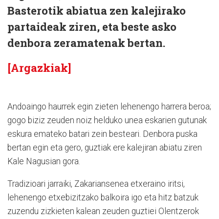
Basterotik abiatua zen kalejirako
partaideak ziren, eta beste asko
denbora zeramatenak bertan.
[Argazkiak]
Andoaingo haurrek egin zieten lehenengo harrera beroa;
gogo biziz zeuden noiz helduko unea eskarien gutunak
eskura emateko batari zein besteari. Denbora puska
bertan egin eta gero, guztiak ere kalejiran abiatu ziren
Kale Nagusian gora.
Tradizioari jarraiki, Zakariansenea etxeraino iritsi,
lehenengo etxebizitzako balkoira igo eta hitz batzuk
zuzendu zizkieten kalean zeuden guztiei Olentzerok