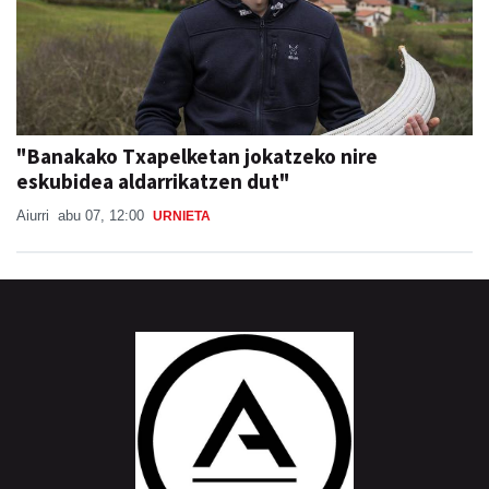
"Banakako Txapelketan jokatzeko nire
eskubidea aldarrikatzen dut"
Aiurri
abu 07, 12:00
URNIETA