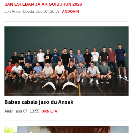
SAN ESTEBAN JAIAK GOIBURUN 2026
Jon Ander Ubeda
abu 07, 20:37
ANDOAIN
Babes zabala jaso du Ansak
Aiurri
abu 07, 13:55
URNIETA