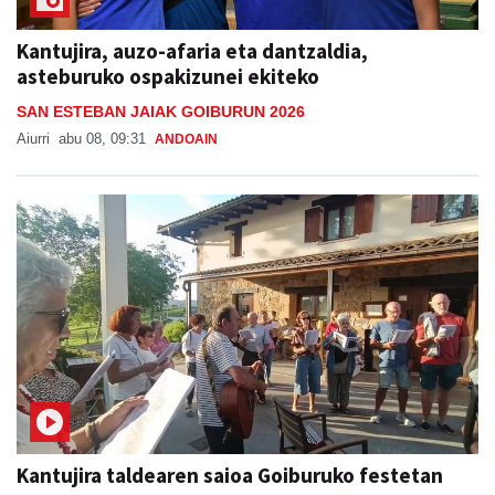
Kantujira, auzo-afaria eta dantzaldia,
asteburuko ospakizunei ekiteko
SAN ESTEBAN JAIAK GOIBURUN 2026
Aiurri
abu 08, 09:31
ANDOAIN
Kantujira taldearen saioa Goiburuko festetan