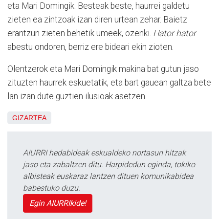
eta Mari Domingik. Besteak beste, haurrei galdetu
zieten ea zintzoak izan diren urtean zehar. Baietz
erantzun zieten behetik umeek, ozenki.
Hator hator
abestu ondoren, berriz ere bideari ekin zioten.
Olentzerok eta Mari Domingik makina bat gutun jaso
zituzten haurrek eskuetatik, eta bart gauean galtza bete
lan izan dute guztien ilusioak asetzen.
GIZARTEA
AIURRI hedabideak eskualdeko nortasun hitzak
jaso eta zabaltzen ditu. Harpidedun eginda, tokiko
albisteak euskaraz lantzen dituen komunikabidea
babestuko duzu.
Egin AIURRIkide!