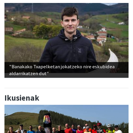
"Banakako Txapelketan jokatzeko nire eskubidea
aldarrikatzen dut"
Ikusienak