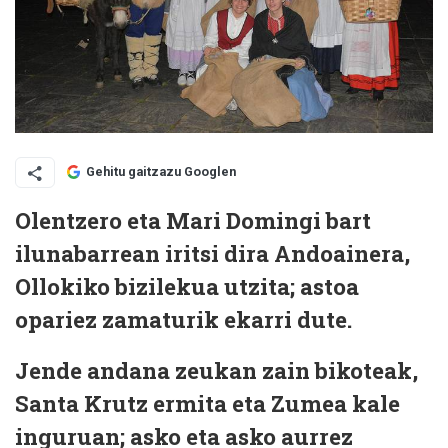
Gehitu gaitzazu Googlen
Olentzero eta Mari Domingi bart
ilunabarrean iritsi dira Andoainera,
Ollokiko bizilekua utzita; astoa
opariez zamaturik ekarri dute.
Jende andana zeukan zain bikoteak,
Santa Krutz ermita eta Zumea kale
inguruan; asko eta asko aurrez