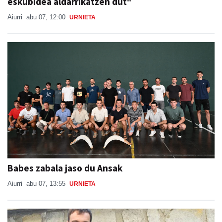
eskubidea aldarrikatzen dut"
Aiurri
abu 07, 12:00
URNIETA
Babes zabala jaso du Ansak
Aiurri
abu 07, 13:55
URNIETA