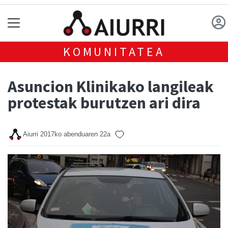
KOMUNITATEA
Asuncion Klinikako langileak
protestak burutzen ari dira
Aiurri
2017ko abenduaren 22a