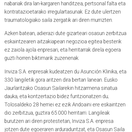
nabariak dira lan-kargaren handitzea, pertsonal falta eta
kontratazioetarako irregulartasunak. Ez dute ulertzen
traumatologiako saila zergatik ari diren murrizten.
Azken batean, adierazi dute gizarteari osasun zerbitzua
eskaintzearen aitzakiapean negozioa egitea besterik
ez zaiola ajola enpresari, eta herritarrak direla egoera
guzti horren biktimarik zuzenenak.
Inviza S.A. enpresak kudeatzen du Asunción Klinika, eta
330 langiletik gora aritzen dira bertan lanean. Eusko
Jaurlaritzako Osasun Sailarekin hitzarmena sinatua
dauka, eta kontzertazio bidez funtzionatzen du;
Tolosaldeko 28 herriei ez ezik Andoaini ere eskaintzen
dio zerbitzua, guztira 65.000 herritarri. Langileak
burutzen ari diren protestetan, Inviza S.A. enpresa
jotzen dute egoeraren arduraduntzat, eta Osasun Saila