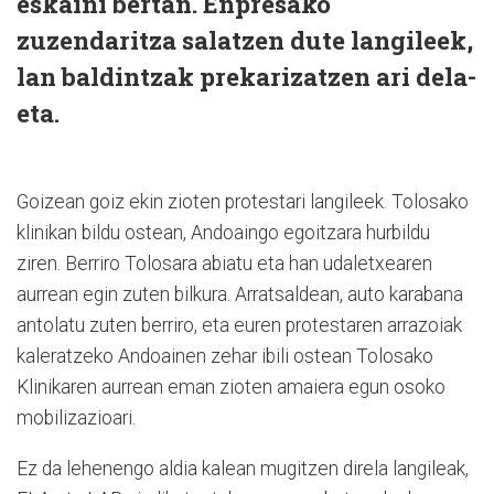
eskaini bertan. Enpresako
zuzendaritza salatzen dute langileek,
lan baldintzak prekarizatzen ari dela-
eta.
Goizean goiz ekin zioten protestari langileek. Tolosako
klinikan bildu ostean, Andoaingo egoitzara hurbildu
ziren. Berriro Tolosara abiatu eta han udaletxearen
aurrean egin zuten bilkura. Arratsaldean, auto karabana
antolatu zuten berriro, eta euren protestaren arrazoiak
kaleratzeko Andoainen zehar ibili ostean Tolosako
Klinikaren aurrean eman zioten amaiera egun osoko
mobilizazioari.
Ez da lehenengo aldia kalean mugitzen direla langileak,