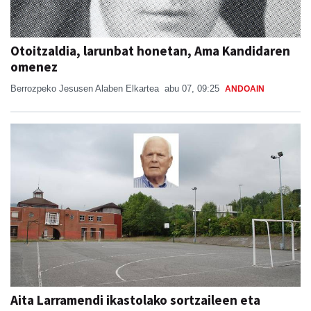
Otoitzaldia, larunbat honetan, Ama Kandidaren
omenez
Berrozpeko Jesusen Alaben Elkartea
abu 07, 09:25
ANDOAIN
Aita Larramendi ikastolako sortzaileen eta