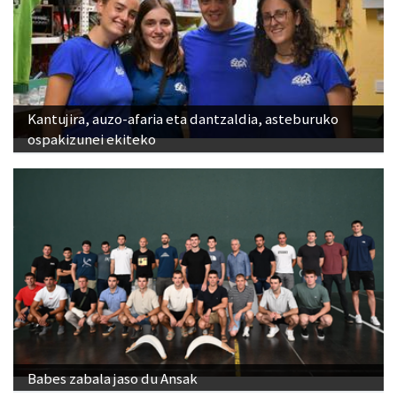
Kantujira, auzo-afaria eta dantzaldia, asteburuko
ospakizunei ekiteko
Babes zabala jaso du Ansak