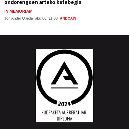
ondorengoen arteko katebegia
IN MEMORIAM
Jon Ander Ubeda
abu 06, 11:38
ANDOAIN