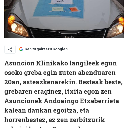
Gehitu gaitzazu Googlen
Asuncion Klinikako langileek egun
osoko greba egin zuten abenduaren
20an, asteazkenarekin. Besteak beste,
grebaren eraginez, itxita egon zen
Asuncionek Andoaingo Etxeberrieta
kalean daukan egoitza, eta
horrenbestez, ez zen zerbitzurik