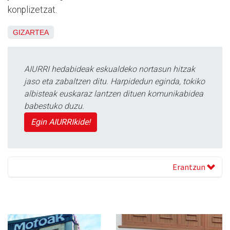
konplizetzat.
GIZARTEA
AIURRI hedabideak eskualdeko nortasun hitzak
jaso eta zabaltzen ditu. Harpidedun eginda, tokiko
albisteak euskaraz lantzen dituen komunikabidea
babestuko duzu.
Egin AIURRIkide!
Erantzun