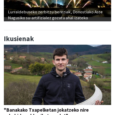
Lurraldebuseko zerbitzu bereziak, Donostiako Aste
Nagusiko su-artifizialez gozatu ahal izateko
Ikusienak
"Banakako Txapelketan jokatzeko nire