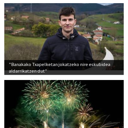
"Banakako Txapelketan jokatzeko nire eskubidea
aldarrikatzen dut"