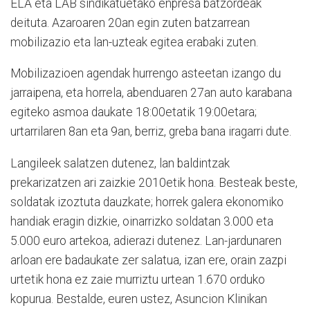
ELA eta LAB sindikatuetako enpresa batzordeak
deituta. Azaroaren 20an egin zuten batzarrean
mobilizazio eta lan-uzteak egitea erabaki zuten.
Mobilizazioen agendak hurrengo asteetan izango du
jarraipena, eta horrela, abenduaren 27an auto karabana
egiteko asmoa daukate 18:00etatik 19:00etara;
urtarrilaren 8an eta 9an, berriz, greba bana iragarri dute.
Langileek salatzen dutenez, lan baldintzak
prekarizatzen ari zaizkie 2010etik hona. Besteak beste,
soldatak izoztuta dauzkate; horrek galera ekonomiko
handiak eragin dizkie, oinarrizko soldatan 3.000 eta
5.000 euro artekoa, adierazi dutenez. Lan-jardunaren
arloan ere badaukate zer salatua, izan ere, orain zazpi
urtetik hona ez zaie murriztu urtean 1.670 orduko
kopurua. Bestalde, euren ustez, Asuncion Klinikan