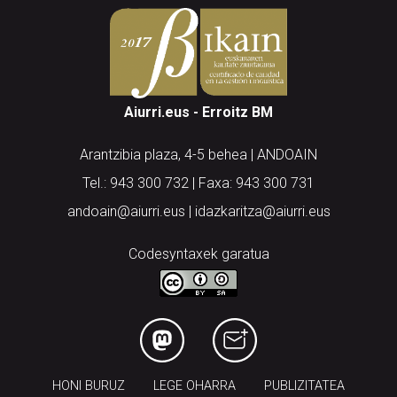
Aiurri.eus - Erroitz BM
Arantzibia plaza, 4-5 behea | ANDOAIN
Tel.: 943 300 732 | Faxa: 943 300 731
andoain@aiurri.eus | idazkaritza@aiurri.eus
Codesyntaxek garatua
HONI BURUZ
LEGE OHARRA
PUBLIZITATEA