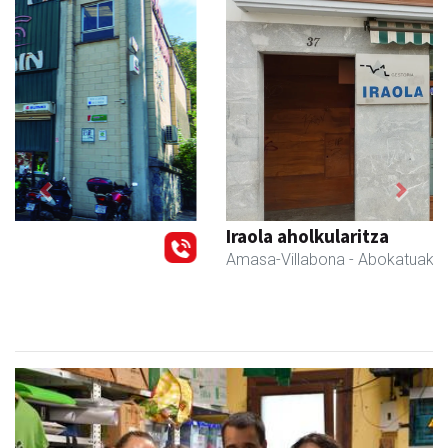
Previous
Next
Iraola aholkularitza
Amasa-Villabona
- Abokatuak