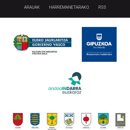
ARAUAK
HARREMANETARAKO
RSS