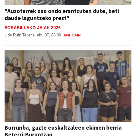
"Auzotarrek oso ondo erantzuten dute, beti
daude laguntzeko prest"
SORABILLAKO JAIAK 2026
Lide Ruiz Telleria
abu 07, 08:00
ANDOAIN
Burrunba, gazte euskaltzaleen ekimen berria
Beterri-Buruntzan