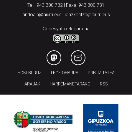
Tel.: 943 300 732 | Faxa: 943 300 731
andoain@aiurri.eus | idazkaritza@aiurri.eus
Codesyntaxek garatua
HONI BURUZ
LEGE OHARRA
PUBLIZITATEA
ARAUAK
HARREMANETARAKO
RSS