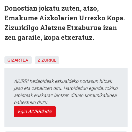
Donostian jokatu zuten, atzo,
Emakume Aizkolarien Urrezko Kopa.
Zizurkilgo Alatzne Etxaburua izan
zen garaile, kopa etxeratuz.
GIZARTEA
ZIZURKIL
AIURRI hedabideak eskualdeko nortasun hitzak
jaso eta zabaltzen ditu. Harpidedun eginda, tokiko
albisteak euskaraz lantzen dituen komunikabidea
babestuko duzu.
Egin AIURRIkide!