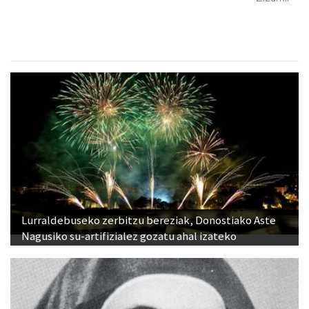
Lurraldebuseko zerbitzu bereziak, Donostiako Aste
Nagusiko su-artifizialez gozatu ahal izateko