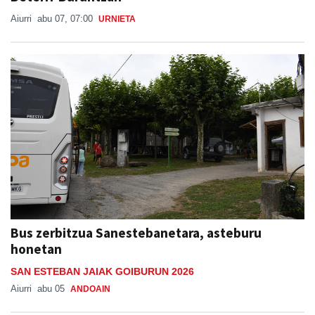
Aiurri
abu 07, 07:00
URNIETA
Bus zerbitzua Sanestebanetara, asteburu
honetan
SAN ESTEBAN JAIAK GOIBURUN 2026
Aiurri
abu 05
ANDOAIN