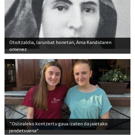
Otoitzaldia, larunbat honetan, Ama Kandidaren
omenez
"Ostiraleko kontzertu gaua izaten da jaietako
jendetsuena"