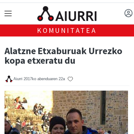
KOMUNITATEA
Alatzne Etxaburuak Urrezko
kopa etxeratu du
Aiurri
2017ko abenduaren 22a