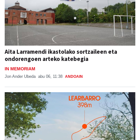
Aita Larramendi ikastolako sortzaileen eta
ondorengoen arteko katebegia
IN MEMORIAM
Jon Ander Ubeda
abu 06, 11:38
ANDOAIN