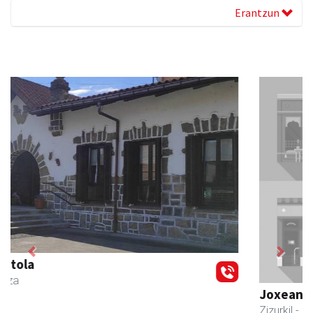
Erantzun
Previous
Next
Joxean harategia
Zizurkil
- Harategiak