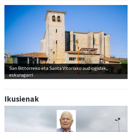
San Bittorreko eta Santa Vitoriako audiogidak,
eskuragarri
Ikusienak