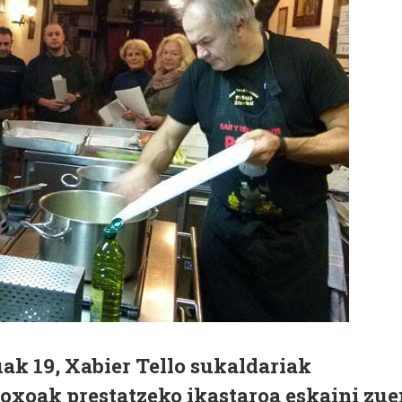
ak 19, Xabier Tello sukaldariak
oxoak prestatzeko ikastaroa eskaini zue