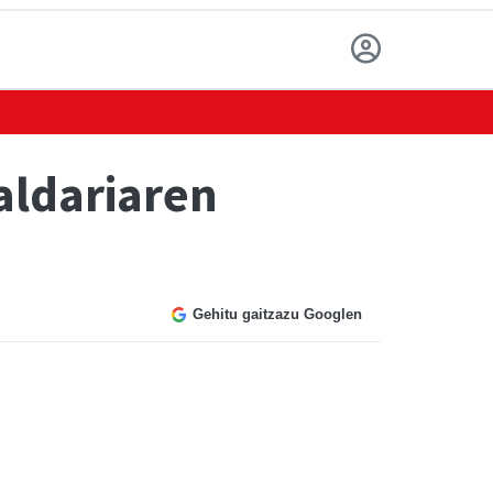
aldariaren
Gehitu gaitzazu Googlen