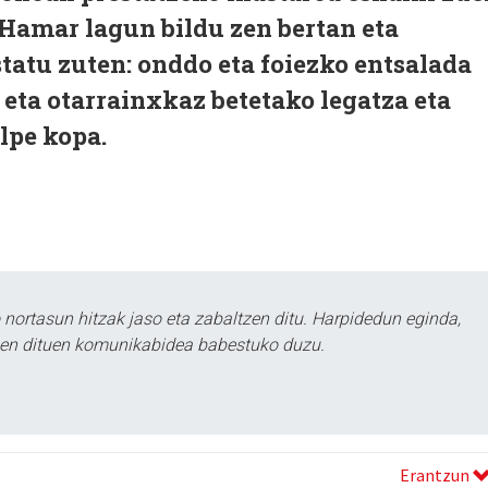
Hamar lagun bildu zen bertan eta
atu zuten: onddo eta foiezko entsalada
 eta otarrainxkaz betetako legatza eta
lpe kopa.
ortasun hitzak jaso eta zabaltzen ditu. Harpidedun eginda,
tzen dituen komunikabidea babestuko duzu.
Erantzun