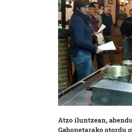
Atzo iluntzean, abendu
Gabonetarako otordu g