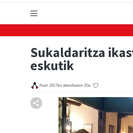
Sukaldaritza ikas
eskutik
Aiurri
2017ko abenduaren 20a