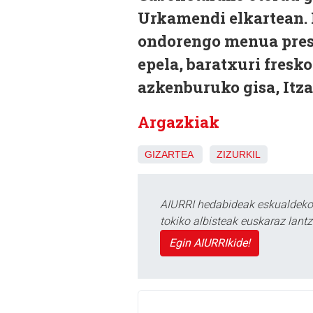
Urkamendi elkartean. 
ondorengo menua prest
epela, baratxuri fresko
azkenburuko gisa, Itza
Argazkiak
GIZARTEA
ZIZURKIL
AIURRI hedabideak eskualdeko n
tokiko albisteak euskaraz lan
Egin AIURRIkide!