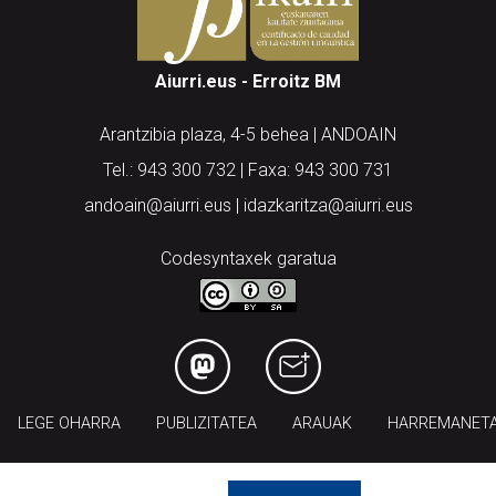
Aiurri.eus - Erroitz BM
Arantzibia plaza, 4-5 behea | ANDOAIN
Tel.: 943 300 732 | Faxa: 943 300 731
andoain@aiurri.eus | idazkaritza@aiurri.eus
Codesyntaxek garatua
LEGE OHARRA
PUBLIZITATEA
ARAUAK
HARREMANET