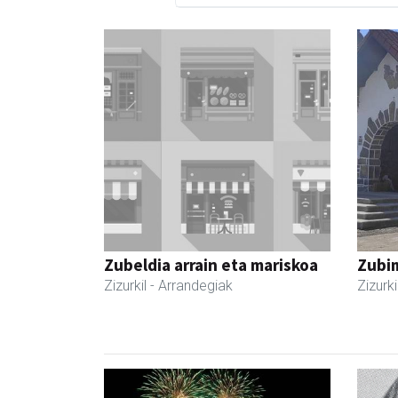
Zubeldia arrain eta mariskoa
Zubim
Zizurkil
- Arrandegiak
Zizurki