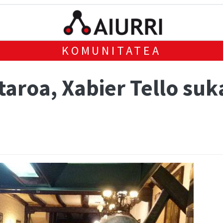
KOMUNITATEA
taroa, Xabier Tello suk