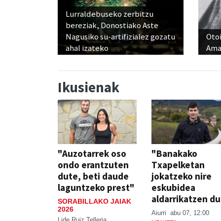
Lurraldebuseko zerbitzu
bereziak, Donostiako Aste
Nagusiko su-artifizialez gozatu
Otoi
ahal izateko
Ama
Ikusienak
"Auzotarrek oso
"Banakako
ondo erantzuten
Txapelketan
dute, beti daude
jokatzeko nire
laguntzeko prest"
eskubidea
aldarrikatzen du
SORABILLAKO JAIAK
2026
Aiurri
abu 07, 12:00
Lide Ruiz Telleria