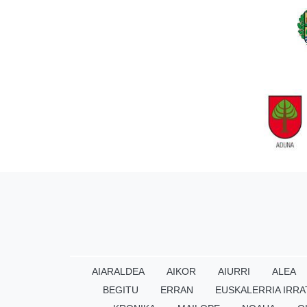
AIARALDEA
AIKOR
AIURRI
ALEA
BEGITU
ERRAN
EUSKALERRIA IRRA