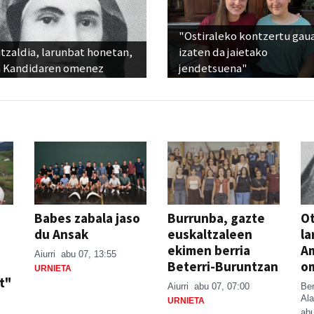
"Ostiraleko kontzertu gau
tzaldia, larunbat honetan,
izaten da jaietako
 Kandidaren omenez
jendetsuena"
Babes zabala jaso
Burrunba, gazte
Ot
du Ansak
euskaltzaleen
la
ekimen berria
A
Aiurri
abu 07, 13:55
Beterri-Buruntzan
o
URNIETA
t"
Aiurri
abu 07, 07:00
Be
Ala
URNIETA
abu