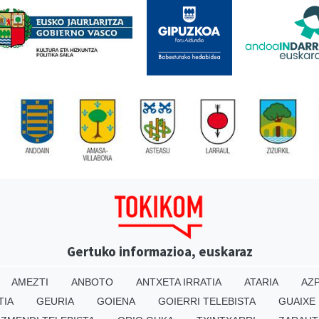
Gertuko informazioa, euskaraz
AMEZTI
ANBOTO
ANTXETA IRRATIA
ATARIA
AZP
TIA
GEURIA
GOIENA
GOIERRI TELEBISTA
GUAIXE