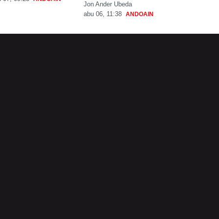
Jon Ander Ubeda
abu 06, 11:38
ANDOAIN