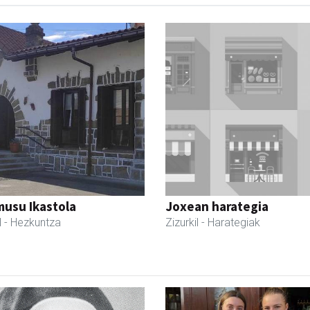
usu Ikastola
Joxean harategia
l
- Hezkuntza
Zizurkil
- Harategiak