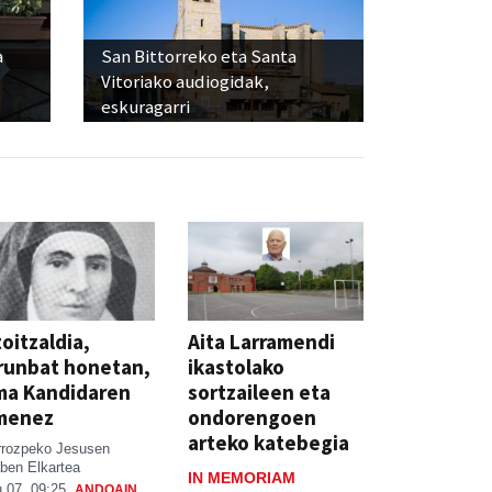
a
San Bittorreko eta Santa
Vitoriako audiogidak,
eskuragarri
oitzaldia,
Aita Larramendi
runbat honetan,
ikastolako
ma Kandidaren
sortzaileen eta
menez
ondorengoen
arteko katebegia
rrozpeko Jesusen
ben Elkartea
IN MEMORIAM
 07, 09:25
ANDOAIN