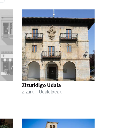
Zizurkilgo Udala
Zizurkil
- Udaletxeak