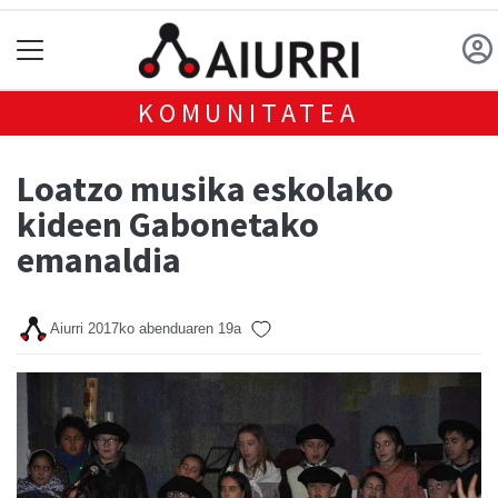
KOMUNITATEA
Loatzo musika eskolako
kideen Gabonetako
emanaldia
Aiurri
2017ko abenduaren 19a