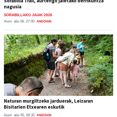
SORABILLAKO JAIAK 2026
Aiurri
abu 06, 07:00
ANDOAIN
Naturan murgiltzeko jarduerak, Leizaran
Bisitarien Etxearen eskutik
Aiurri
abu 05, 08:30
ANDOAIN