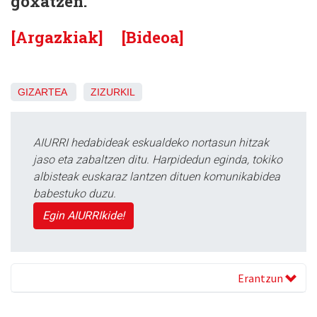
goxatzen.
[Argazkiak]
[Bideoa]
GIZARTEA
ZIZURKIL
AIURRI hedabideak eskualdeko nortasun hitzak
jaso eta zabaltzen ditu. Harpidedun eginda, tokiko
albisteak euskaraz lantzen dituen komunikabidea
babestuko duzu.
Egin AIURRIkide!
Erantzun