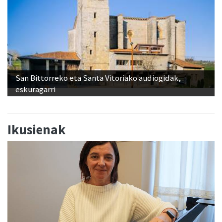
San Bittorreko eta Santa Vitoriako audiogidak,
eskuragarri
Ikusienak