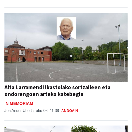
Aita Larramendi ikastolako sortzaileen eta
ondorengoen arteko katebegia
IN MEMORIAM
Jon Ander Ubeda
abu 06, 11:38
ANDOAIN