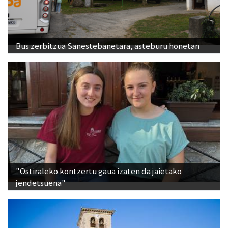
Bus zerbitzua Sanestebanetara, asteburu honetan
"Ostiraleko kontzertu gaua izaten da jaietako
jendetsuena"