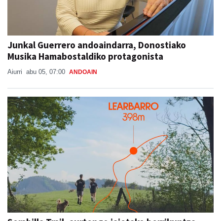
Junkal Guerrero andoaindarra, Donostiako
Musika Hamabostaldiko protagonista
Aiurri
abu 05, 07:00
ANDOAIN
Sorabilla Trail, aurtengo jaietako berrikuntza
nagusia