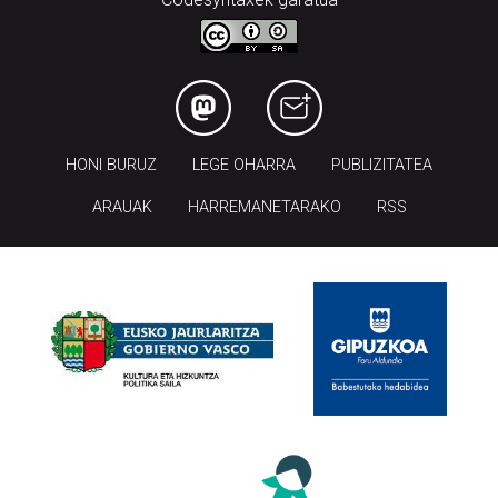
HONI BURUZ
LEGE OHARRA
PUBLIZITATEA
ARAUAK
HARREMANETARAKO
RSS