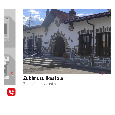
Previous
Next
Zubimusu Ikastola
Zizurkil
- Hezkuntza