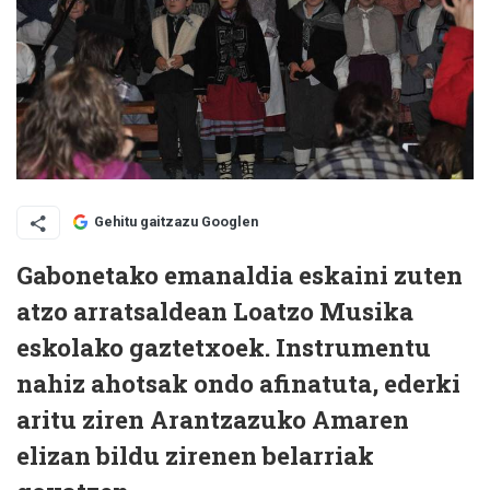
Gehitu gaitzazu Googlen
Gabonetako emanaldia eskaini zuten
atzo arratsaldean Loatzo Musika
eskolako gaztetxoek. Instrumentu
nahiz ahotsak ondo afinatuta, ederki
aritu ziren Arantzazuko Amaren
elizan bildu zirenen belarriak