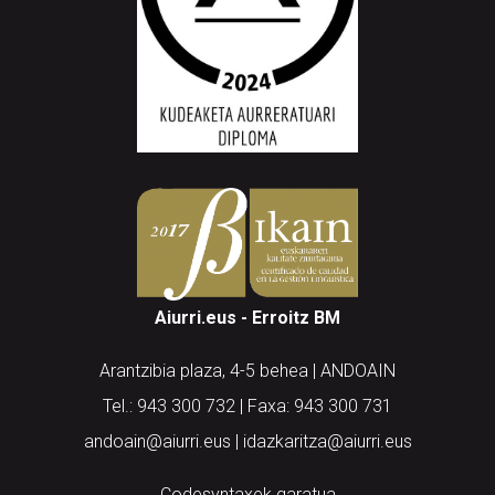
Aiurri.eus - Erroitz BM
Arantzibia plaza, 4-5 behea | ANDOAIN
Tel.: 943 300 732 | Faxa: 943 300 731
andoain@aiurri.eus | idazkaritza@aiurri.eus
Codesyntaxek garatua