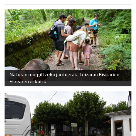
Naturan murgiltzeko jarduerak, Leizaran Bisitarien
Etxearen eskutik