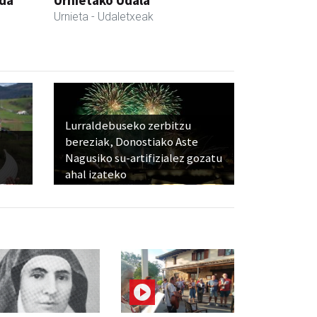
nda
Urnietako Udala
Urnieta
- Udaletxeak
Lurraldebuseko zerbitzu
bereziak, Donostiako Aste
Nagusiko su-artifizialez gozatu
ahal izateko