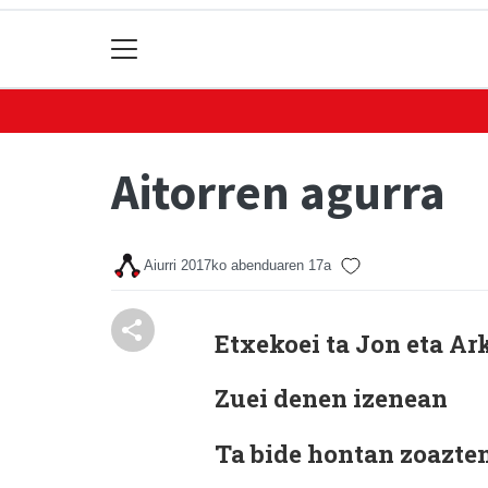
Aitorren agurra
Aiurri
2017ko abenduaren 17a
Etxekoei ta Jon eta Ar
Zuei denen izenean
Ta bide hontan zoazte