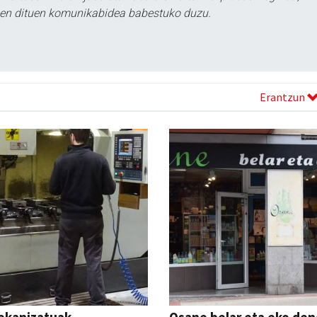
tzen dituen komunikabidea babestuko duzu.
Erantzun