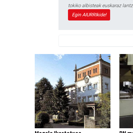
tokiko albisteak euskaraz lan
Egin AIURRIkide!