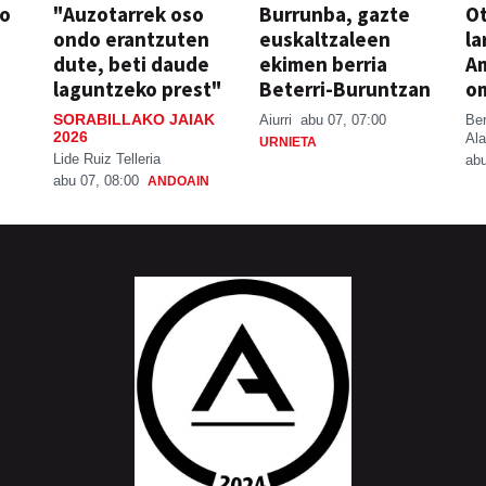
so
"Auzotarrek oso
Burrunba, gazte
Ot
ondo erantzuten
euskaltzaleen
la
dute, beti daude
ekimen berria
A
laguntzeko prest"
Beterri-Buruntzan
o
SORABILLAKO JAIAK
Aiurri
abu 07, 07:00
Be
2026
Ala
URNIETA
Lide Ruiz Telleria
abu
abu 07, 08:00
ANDOAIN