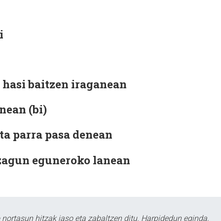
i
 hasi baitzen iraganean
ean (bi)
eta
parra pasa denean
dezagun eguneroko lanean
ortasun hitzak jaso eta zabaltzen ditu. Harpidedun eginda,