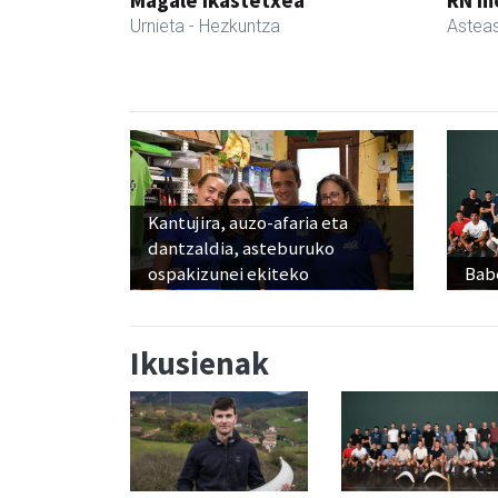
Magale Ikastetxea
RN m
Urnieta
- Hezkuntza
Astea
Kantujira, auzo-afaria eta
dantzaldia, asteburuko
ospakizunei ekiteko
Babe
Ikusienak