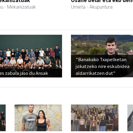
ekanizatuak
Osane belar eta eko de
su
- Mekanizatuak
Urnieta
- Akupuntura
"Banakako Txapelketan
jokatzeko nire eskubidea
s zabala jaso du Ansak
aldarrikatzen dut"