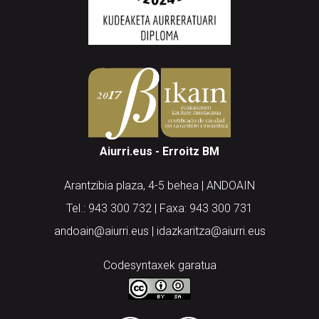
Aiurri.eus - Erroitz BM
Arantzibia plaza, 4-5 behea | ANDOAIN
Tel.: 943 300 732 | Faxa: 943 300 731
andoain@aiurri.eus | idazkaritza@aiurri.eus
Codesyntaxek garatua