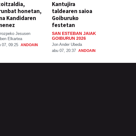
oitzaldia,
Kantujira
runbat honetan,
taldearen saioa
ma Kandidaren
Goiburuko
menez
festetan
SAN ESTEBAN JAIAK
rrozpeko Jesusen
GOIBURUN 2026
ben Elkartea
Jon Ander Ubeda
 07, 09:25
ANDOAIN
abu 07, 20:37
ANDOAIN