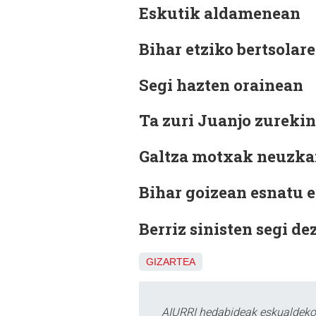
Eskutik aldamenean
Bihar etziko bertsolare
Segi hazten orainean
Ta zuri Juanjo zurekin
Galtza motxak neuzkan
Bihar goizean esnatu 
Berriz sinisten segi 
GIZARTEA
AIURRI hedabideak eskualdeko n