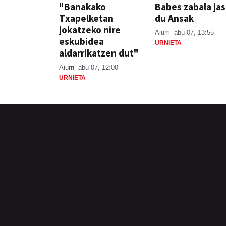
"Banakako
Babes zabala ja
Txapelketan
du Ansak
jokatzeko nire
Aiurri
abu 07, 13:55
eskubidea
URNIETA
aldarrikatzen dut"
Aiurri
abu 07, 12:00
URNIETA