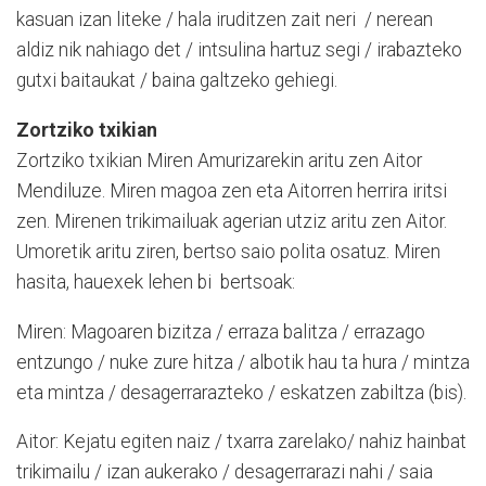
kasuan izan liteke / hala iruditzen zait neri / nerean
aldiz nik nahiago det / intsulina hartuz segi / irabazteko
gutxi baitaukat / baina galtzeko gehiegi.
Zortziko txikian
Zortziko txikian Miren Amurizarekin aritu zen Aitor
Mendiluze. Miren magoa zen eta Aitorren herrira iritsi
zen. Mirenen trikimailuak agerian utziz aritu zen Aitor.
Umoretik aritu ziren, bertso saio polita osatuz. Miren
hasita, hauexek lehen bi bertsoak:
Miren: Magoaren bizitza / erraza balitza / errazago
entzungo / nuke zure hitza / albotik hau ta hura / mintza
eta mintza / desagerrarazteko / eskatzen zabiltza (bis).
Aitor: Kejatu egiten naiz / txarra zarelako/ nahiz hainbat
trikimailu / izan aukerako / desagerrarazi nahi / saia