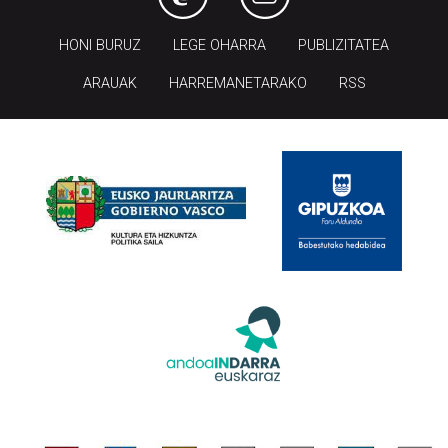
HONI BURUZ
LEGE OHARRA
PUBLIZITATEA
ARAUAK
HARREMANETARAKO
RSS