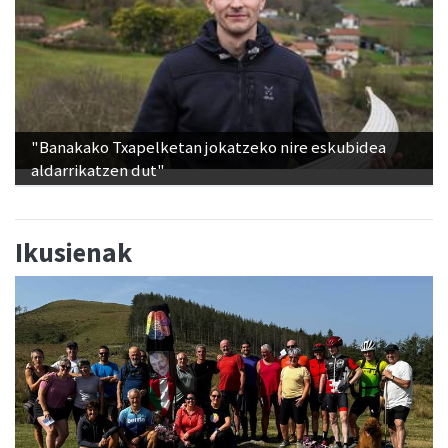
"Banakako Txapelketan jokatzeko nire eskubidea
aldarrikatzen dut"
Ikusienak