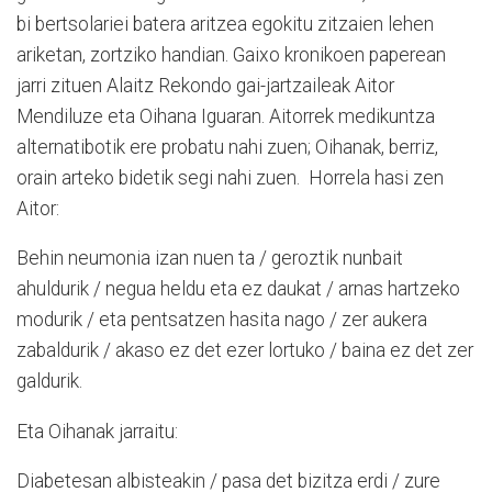
bi bertsolariei batera aritzea egokitu zitzaien lehen
ariketan, zortziko handian. Gaixo kronikoen paperean
jarri zituen Alaitz Rekondo gai-jartzaileak Aitor
Mendiluze eta Oihana Iguaran. Aitorrek medikuntza
alternatibotik ere probatu nahi zuen; Oihanak, berriz,
orain arteko bidetik segi nahi zuen. Horrela hasi zen
Aitor:
Behin neumonia izan nuen ta / geroztik nunbait
ahuldurik / negua heldu eta ez daukat / arnas hartzeko
modurik / eta pentsatzen hasita nago / zer aukera
zabaldurik / akaso ez det ezer lortuko / baina ez det zer
galdurik.
Eta Oihanak jarraitu:
Diabetesan albisteakin / pasa det bizitza erdi / zure