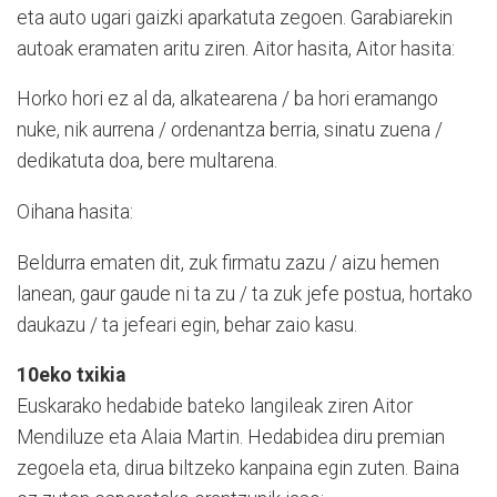
eta auto ugari gaizki aparkatuta zegoen. Garabiarekin
autoak eramaten aritu ziren. Aitor hasita, Aitor hasita:
Horko hori ez al da, alkatearena / ba hori eramango
nuke, nik aurrena / ordenantza berria, sinatu zuena /
dedikatuta doa, bere multarena.
Oihana hasita:
Beldurra ematen dit, zuk firmatu zazu / aizu hemen
lanean, gaur gaude ni ta zu / ta zuk jefe postua, hortako
daukazu / ta jefeari egin, behar zaio kasu.
10eko txikia
Euskarako hedabide bateko langileak ziren Aitor
Mendiluze eta Alaia Martin. Hedabidea diru premian
zegoela eta, dirua biltzeko kanpaina egin zuten. Baina