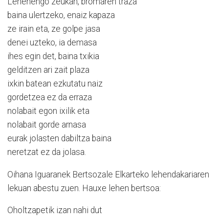
Lehenengo zeukan, bromaren traza
baina ulertzeko, enaiz kapaza
ze irain eta, ze golpe jasa
denei uzteko, ia demasa
ihes egin det, baina txikia
gelditzen ari zait plaza
ixkin batean ezkutatu naiz
gordetzea ez da erraza
nolabait egon ixilik eta
nolabait gorde arnasa
eurak jolasten dabiltza baina
neretzat ez da jolasa.
Oihana Iguaranek Bertsozale Elkarteko lehendakariaren
lekuan abestu zuen. Hauxe lehen bertsoa:
Oholtzapetik izan nahi dut