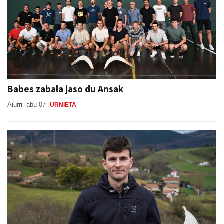
Babes zabala jaso du Ansak
Aiurri
abu 07
URNIETA