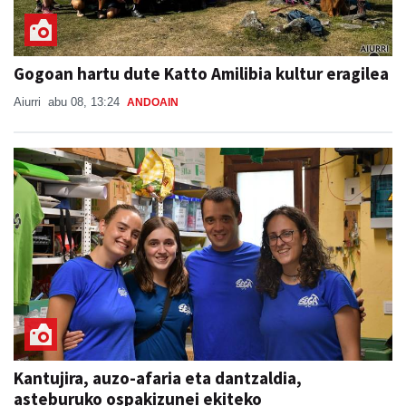
Gogoan hartu dute Katto Amilibia kultur eragilea
Aiurri
abu 08, 13:24
ANDOAIN
Kantujira, auzo-afaria eta dantzaldia,
asteburuko ospakizunei ekiteko