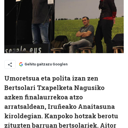
Gehitu gaitzazu Googlen
Umoretsua eta polita izan zen
Bertsolari Txapelketa Nagusiko
azken finalaurrekoa atzo
arratsaldean, Iruñeako Anaitasuna
kiroldegian. Kanpoko hotzak berotu
zituzten barruan bertsolariek. Aitor