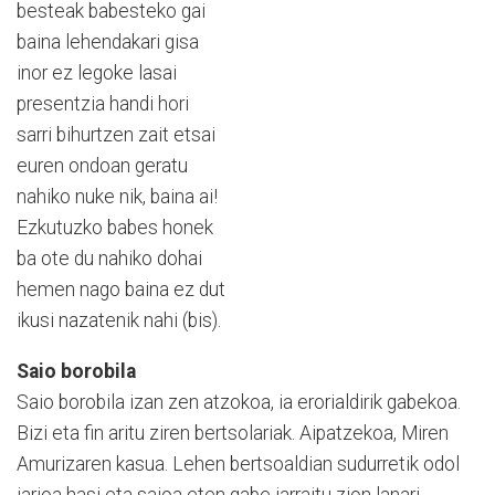
besteak babesteko gai
baina lehendakari gisa
inor ez legoke lasai
presentzia handi hori
sarri bihurtzen zait etsai
euren ondoan geratu
nahiko nuke nik, baina ai!
Ezkutuzko babes honek
ba ote du nahiko dohai
hemen nago baina ez dut
ikusi nazatenik nahi (bis).
Saio borobila
Saio borobila izan zen atzokoa, ia erorialdirik gabekoa.
Bizi eta fin aritu ziren bertsolariak. Aipatzekoa, Miren
Amurizaren kasua. Lehen bertsoaldian sudurretik odol
jarioa hasi eta saioa eten gabe jarraitu zion lanari,