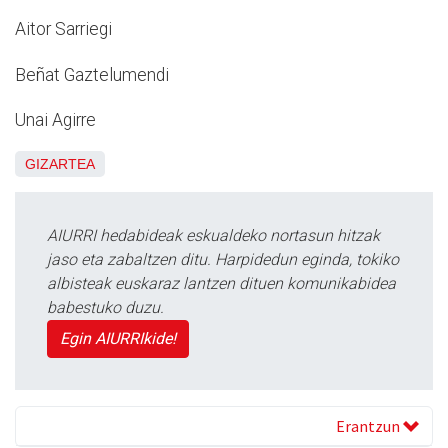
Aitor Sarriegi
Beñat Gaztelumendi
Unai Agirre
GIZARTEA
AIURRI hedabideak eskualdeko nortasun hitzak
jaso eta zabaltzen ditu. Harpidedun eginda, tokiko
albisteak euskaraz lantzen dituen komunikabidea
babestuko duzu.
Egin AIURRIkide!
Erantzun