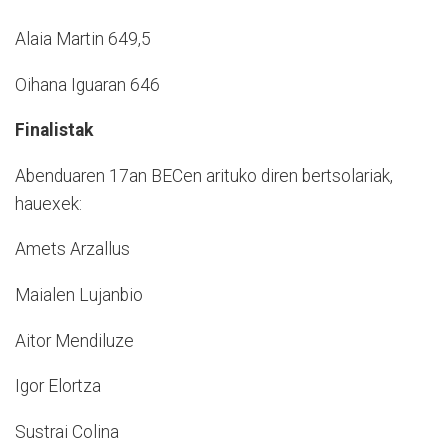
Alaia Martin 649,5
Oihana Iguaran 646
Finalistak
Abenduaren 17an BECen arituko diren bertsolariak,
hauexek:
Amets Arzallus
Maialen Lujanbio
Aitor Mendiluze
Igor Elortza
Sustrai Colina