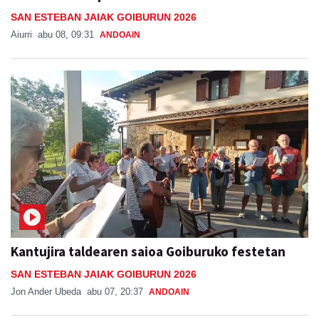
SAN ESTEBAN JAIAK GOIBURUN 2026
Aiurri
abu 08, 09:31
ANDOAIN
Kantujira taldearen saioa Goiburuko festetan
SAN ESTEBAN JAIAK GOIBURUN 2026
Jon Ander Ubeda
abu 07, 20:37
ANDOAIN