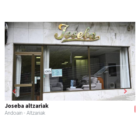
Previous
Next
Joseba altzariak
Andoain
- Altzariak