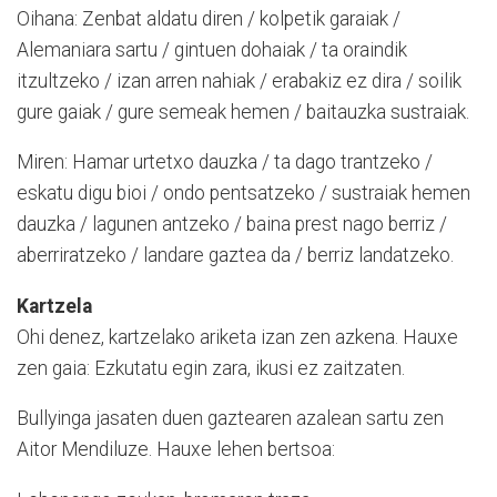
Oihana: Zenbat aldatu diren / kolpetik garaiak /
Alemaniara sartu / gintuen dohaiak / ta oraindik
itzultzeko / izan arren nahiak / erabakiz ez dira / soilik
gure gaiak / gure semeak hemen / baitauzka sustraiak.
Miren: Hamar urtetxo dauzka / ta dago trantzeko /
eskatu digu bioi / ondo pentsatzeko / sustraiak hemen
dauzka / lagunen antzeko / baina prest nago berriz /
aberriratzeko / landare gaztea da / berriz landatzeko.
Kartzela
Ohi denez, kartzelako ariketa izan zen azkena. Hauxe
zen gaia: Ezkutatu egin zara, ikusi ez zaitzaten.
Bullyinga jasaten duen gaztearen azalean sartu zen
Aitor Mendiluze. Hauxe lehen bertsoa: