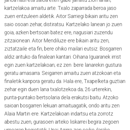
kartzelakoa amaitu arte. Txalo zaparrada beroa jaso
zuen entzuleen aldetik. Aitor Sarriegi bikain aritu zen
saio osoan zehar, distiratsu. Kartzelako lanean jo zuen
goia, azken bertsoan batez ere, nagusiari zuzendu
zitzaionean. Aitor Mendiluze ere bikain aritu zen,
ziztatzaile eta fin, bere ohiko mailari eutsiz. Bosgarren
aldiz arituko da finalean kantari. Oihana Iguaranek irrist
egin zuen kartzelakoan; ez zen bere lanarekin gustura
geratu amasarra. Seigarren amaitu zuen atzokoan eta
finaletik kanpora geratu da. Hala ere, Txapelketa guztian
zehar egin duen lana txalotzekoa da; 26 urterekin,
punta-puntako bertsolaria dela erakutsi baitu. Atzoko
saioan bosgarren lekuan amaituagatik, ondo aritu zen
Alaia Martin ere. Kartzelakoan indartsu eta zorrotz
abestu zuen, gurasoen arteko liskarrei begira zegoen
umearen begietatik. Unai Agirre zen seiko ilarako