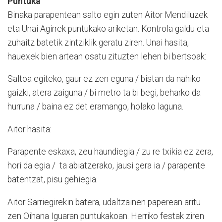
Puntuka
Binaka parapentean salto egin zuten Aitor Mendiluzek
eta Unai Agirrek puntukako ariketan. Kontrola galdu eta
zuhaitz batetik zintziklik geratu ziren. Unai hasita,
hauexek bien artean osatu zituzten lehen bi bertsoak:
Saltoa egiteko, gaur ez zen eguna / bistan da nahiko
gaizki, atera zaiguna / bi metro ta bi begi, beharko da
hurruna / baina ez det eramango, holako laguna.
Aitor hasita:
Parapente eskaxa, zeu haundiegia / zu re txikia ez zera,
hori da egia / ta abiatzerako, jausi gera ia / parapente
batentzat, pisu gehiegia.
Aitor Sarriegirekin batera, udaltzainen paperean aritu
zen Oihana Iguaran puntukakoan. Herriko festak ziren