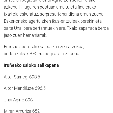
azkena. Hirugarren postuan amaitu eta finalerako
txartela eskuratuz, sorpresarik handiena eman zuena.
Esker-oneko agertu ziren ikus-entzuleak berekin eta
baita Unai bera bertaratuekin ere. Txalo zaparrada beroa
jaso zuen hernaniarrak.
Emozioz betetako saioa izan zen atzokoa,
bertsozaleak BECera begira jarri zituena.
Iruñeako saioko sailkapena
Aitor Sarriegi 698,5
Aitor Mendiluze 696,5
Unai Agirre 696
Miren Amuriza 652