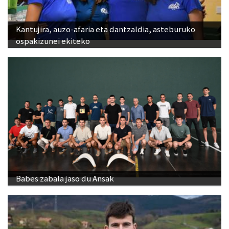
Kantujira, auzo-afaria eta dantzaldia, asteburuko
ospakizunei ekiteko
Babes zabala jaso du Ansak