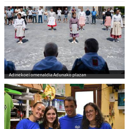
Adinekoei omenaldia Adunako plazan