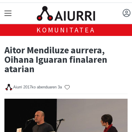
KOMUNITATEA
Aitor Mendiluze aurrera,
Oihana Iguaran finalaren
atarian
Aiurri
2017ko abenduaren 3a