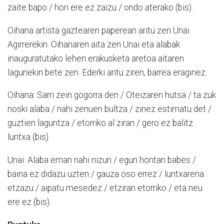
zaite bapo / hori ere ez zaizu / ondo aterako (bis).
Oihana artista gaztearen paperean aritu zen Unai
Agirrerekin. Oihanaren aita zen Unai eta alabak
inauguratutako lehen erakusketa aretoa aitaren
lagunekin bete zen. Ederki aritu ziren, barrea eraginez.
Oihana: Sarri zein gogorra den / Oteizaren hutsa / ta zuk
noski alaba / nahi zenuen bultza / zinez estimatu det /
guztien laguntza / etorriko al ziran / gero ez balitz
luntxa (bis).
Unai: Alaba eman nahi nizun / egun hontan babes /
baina ez didazu uzten / gauza oso errez / luntxarena
etzazu / aipatu mesedez / etziran etorriko / eta neu
ere ez (bis).