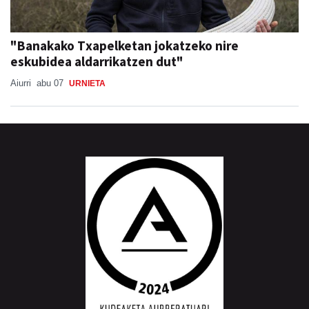
"Banakako Txapelketan jokatzeko nire
eskubidea aldarrikatzen dut"
Aiurri
abu 07
URNIETA