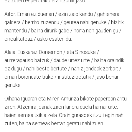
ez zuten esperotako erantzunik jaso:
Aitor: Eman ez duenari / ezin zaio kendu / gehienera
galdera / berriro zuzendu / geurea nahi genuke / bizirik
mantendu / baina dirurik gabe / horra non gauden gu /
errealitateaz / asko esaten du.
Alaia: Euskaraz Doraemon / eta Sinosuke /
aurrerapauso batzuk / daude urtez urte / baina oraindik
ez dugu / nahi beste bertute / nahiz jendeak zerbait /
eman borondate truke / instituzioetatik / jaso behar
genuke.
Oihana Iguaran eta Miren Amuriza bikote paperean aritu
ziren. Atzerrira joanak ziren lanera duela hamar urte,
haien semea txikia zela. Orain gurasoek itzuli egin nahi
zuten, baina semeak bertan geratu nahi zuen.