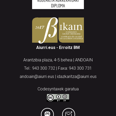
Aiurri.eus - Erroitz BM
Arantzibia plaza, 4-5 behea | ANDOAIN
Tel.: 943 300 732 | Faxa: 943 300 731
andoain@aiurri.eus | idazkaritza@aiurri.eus
Codesyntaxek garatua