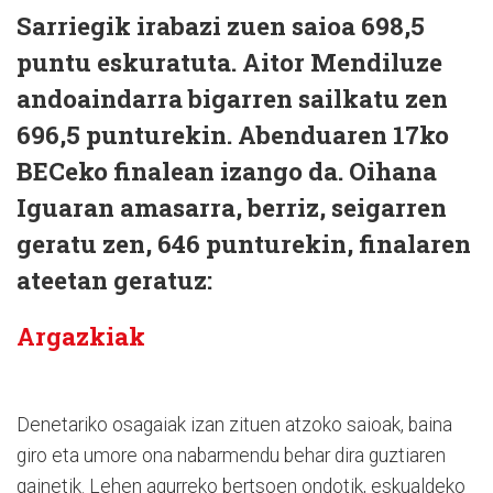
Sarriegik irabazi zuen saioa 698,5
puntu eskuratuta. Aitor Mendiluze
andoaindarra bigarren sailkatu zen
696,5 punturekin. Abenduaren 17ko
BECeko finalean izango da. Oihana
Iguaran amasarra, berriz, seigarren
geratu zen, 646 punturekin, finalaren
ateetan geratuz:
Argazkiak
Denetariko osagaiak izan zituen atzoko saioak, baina
giro eta umore ona nabarmendu behar dira guztiaren
gainetik. Lehen agurreko bertsoen ondotik, eskualdeko