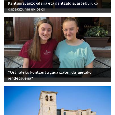
"Ostiraleko kontzertu gaua izaten da jaietako
jendetsuena"