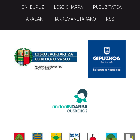
ARAUAK
HARREMANETARAKO
RSS