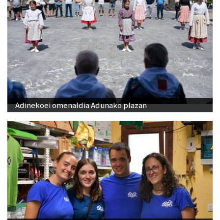
Adinekoei omenaldia Adunako plazan
Kantujira, auzo-afaria eta dantzaldia, asteburuko
ospakizunei ekiteko