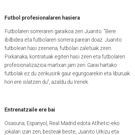
Futbol profesionalaren hasiera
Futbolaren sorreraren garaikoa zen Juanito. “Bere
ibilbidea eta futbolaren sorrera parean doaz. Juanito
futbolean hasi zirenena, futbolari zaletuak ziren.
Pixkanaka, kontratuak egiten hasi ziren eta futbolaren
profesionalizazioa martxan jarri zen. Garai hartako
futbolak ez du zerikusirik gaur egungoarekin eta liburuak
hori ere islatzen du”, azaldu du Irenek.
Entrenatzaile ere bai
Osasuna, Espanyol, Real Madrid edota Atlhetic-eko
jokalari izan zen, besteak beste, Juanito Urkizu eta