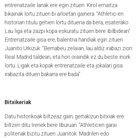
entrenatzaile lanak ere egin zituen. Kirol emaitza
bikainak lortu zituen bi arloetan gainera. “Athletic-en
historian titulu gehien lortu dituena da bera, esaterako.
Lau liga eta zazpi kopa eskuratu zituen bere ibilbidean”.
Entrenatzaile gisa ere, balentria handiak egin zituen
Juanito Urkizuk: “Bernabeu zelaian, lau aldiz irabazi zion
Real Madrid taldeari, eta hori oraindik ez du beste inork
lortu. Ligak eta kopak entrenatzaile eta jokalari gisa
irabazita dituen bakarra ere bada”.
Bitxikeriak
Datu historikoak biltzeaz gain, gertakizun bitxiak ere
biltzen ditu Irenek bere liburuan: “Athleticen garai
politenak bizitu zituen Juanitok. Madrilen edo