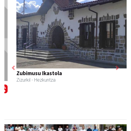
Previous
Next
Zubimusu Ikastola
Zizurkil
- Hezkuntza