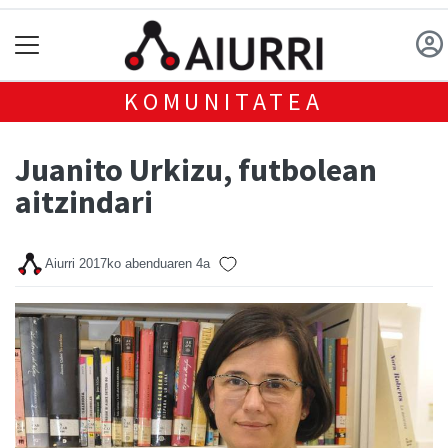
KOMUNITATEA
Juanito Urkizu, futbolean
aitzindari
Aiurri
2017ko abenduaren 4a