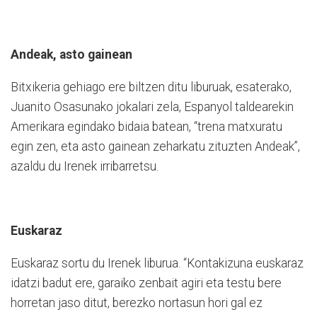
Andeak, asto gainean
Bitxikeria gehiago ere biltzen ditu liburuak, esaterako,
Juanito Osasunako jokalari zela, Espanyol taldearekin
Amerikara egindako bidaia batean, “trena matxuratu
egin zen, eta asto gainean zeharkatu zituzten Andeak”,
azaldu du Irenek irribarretsu.
Euskaraz
Euskaraz sortu du Irenek liburua. “Kontakizuna euskaraz
idatzi badut ere, garaiko zenbait agiri eta testu bere
horretan jaso ditut, berezko nortasun hori gal ez