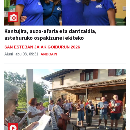
Kantujira, auzo-afaria eta dantzaldia,
asteburuko ospakizunei ekiteko
SAN ESTEBAN JAIAK GOIBURUN 2026
Aiurri
abu 08, 09:31
ANDOAIN
Kantujira taldearen saioa Goiburuko festetan