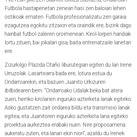
Futbola hastapenetan zenean hasi zen baloiari lehen
ostikoak ematen. Futbola profesionalizatu zen garaia
ezagutzea egokitu zitzaion eta oraindik ere, bizirik dago
hainbat futbol-zaleren oroimenean. Kirol-lorpen handiak
lortu zituen, bai jokalari gisa, baita entrenatzaile lanetan
ere.
Zizurkilgo Plazida Otaño liburutegian egiten du lan Irene
Urruzolak. Lasartearra bada ere, lotura estua du
Ondarroarekin, eta bazuen Juanito Urkizuren
ibilbidearen berri. “Ondarroako Udalak beka bat atera
zuen, herriko kirolarien inguruko azterketa lanak egiteko.
Asko gustatzen zait ondarea bildu eta transmisio lanak
egitea, eta Juanitoren inguruko azterketa lana egiteko
proiektua aurkeztea erabaki nuen. Nire proposamena
aukeratu zuten, eta lanari ekin nion”, azaldu du Irenek.