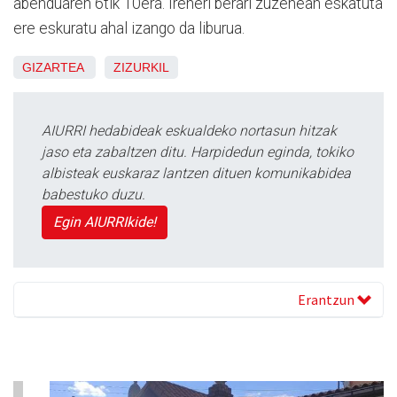
abenduaren 6tik 10era. Ireneri berari zuzenean eskatuta
ere eskuratu ahal izango da liburua.
GIZARTEA
ZIZURKIL
AIURRI hedabideak eskualdeko nortasun hitzak
jaso eta zabaltzen ditu. Harpidedun eginda, tokiko
albisteak euskaraz lantzen dituen komunikabidea
babestuko duzu.
Egin AIURRIkide!
Erantzun