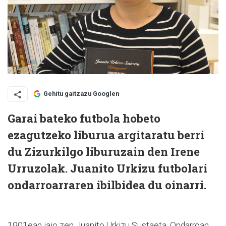
Gehitu gaitzazu Googlen
Garai bateko futbola hobeto
ezagutzeko liburua argitaratu berri
du Zizurkilgo liburuzain den Irene
Urruzolak. Juanito Urkizu futbolari
ondarroarraren ibilbidea du oinarri.
1901ean jaio zen Juanito Urkizu Sustaeta, Ondarroan.