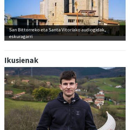
San Bittorreko eta Santa Vitoriako audiogidak,
eskuragarri
Ikusienak
"Banakako Txapelketan jokatzeko nire