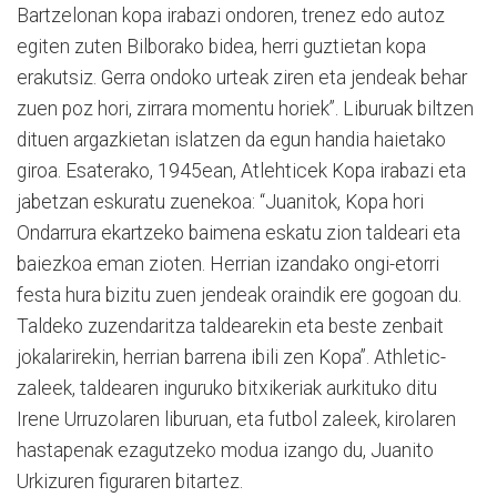
Bartzelonan kopa irabazi ondoren, trenez edo autoz
egiten zuten Bilborako bidea, herri guztietan kopa
erakutsiz. Gerra ondoko urteak ziren eta jendeak behar
zuen poz hori, zirrara momentu horiek”. Liburuak biltzen
dituen argazkietan islatzen da egun handia haietako
giroa. Esaterako, 1945ean, Atlehticek Kopa irabazi eta
jabetzan eskuratu zuenekoa: “Juanitok, Kopa hori
Ondarrura ekartzeko baimena eskatu zion taldeari eta
baiezkoa eman zioten. Herrian izandako ongi-etorri
festa hura bizitu zuen jendeak oraindik ere gogoan du.
Taldeko zuzendaritza taldearekin eta beste zenbait
jokalarirekin, herrian barrena ibili zen Kopa”. Athletic-
zaleek, taldearen inguruko bitxikeriak aurkituko ditu
Irene Urruzolaren liburuan, eta futbol zaleek, kirolaren
hastapenak ezagutzeko modua izango du, Juanito
Urkizuren figuraren bitartez.