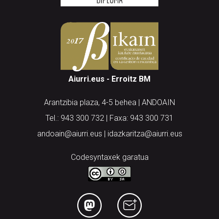
Aiurri.eus - Erroitz BM
Arantzibia plaza, 4-5 behea | ANDOAIN
Tel.: 943 300 732 | Faxa: 943 300 731
andoain@aiurri.eus | idazkaritza@aiurri.eus
Codesyntaxek garatua
HONI BURUZ
LEGE OHARRA
PUBLIZITATEA