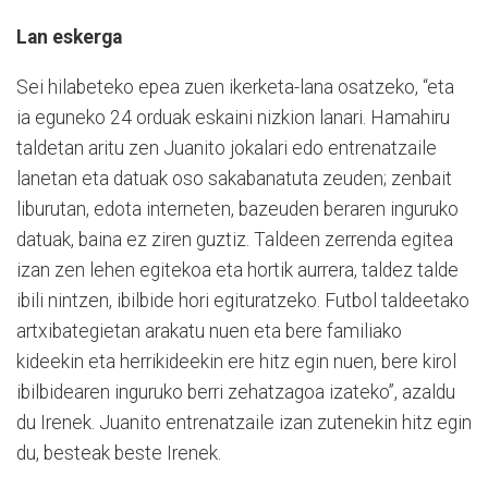
Lan eskerga
Sei hilabeteko epea zuen ikerketa-lana osatzeko, “eta
ia eguneko 24 orduak eskaini nizkion lanari. Hamahiru
taldetan aritu zen Juanito jokalari edo entrenatzaile
lanetan eta datuak oso sakabanatuta zeuden; zenbait
liburutan, edota interneten, bazeuden beraren inguruko
datuak, baina ez ziren guztiz. Taldeen zerrenda egitea
izan zen lehen egitekoa eta hortik aurrera, taldez talde
ibili nintzen, ibilbide hori egituratzeko. Futbol taldeetako
artxibategietan arakatu nuen eta bere familiako
kideekin eta herrikideekin ere hitz egin nuen, bere kirol
ibilbidearen inguruko berri zehatzagoa izateko”, azaldu
du Irenek. Juanito entrenatzaile izan zutenekin hitz egin
du, besteak beste Irenek.