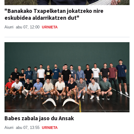
eskubidea aldarrikatzen dut"
Aiurri
abu 07, 12:00
URNIETA
Babes zabala jaso du Ansak
Aiurri
abu 07, 13:55
URNIETA