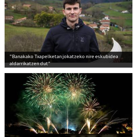
"Banakako Txapelketan jokatzeko nire eskubidea
aldarrikatzen dut"