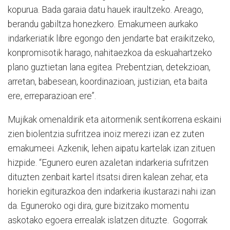
kopurua. Bada garaia datu hauek iraultzeko. Areago,
berandu gabiltza honezkero. Emakumeen aurkako
indarkeriatik libre egongo den jendarte bat eraikitzeko,
konpromisotik harago, nahitaezkoa da eskuahartzeko
plano guztietan lana egitea. Prebentzian, detekzioan,
arretan, babesean, koordinazioan, justizian, eta baita
ere, erreparazioan ere”.
Mujikak omenaldirik eta aitormenik sentikorrena eskaini
zien biolentzia sufritzea inoiz merezi izan ez zuten
emakumeei. Azkenik, lehen aipatu kartelak izan zituen
hizpide. “Egunero euren azaletan indarkeria sufritzen
dituzten zenbait kartel itsatsi diren kalean zehar, eta
horiekin egiturazkoa den indarkeria ikustarazi nahi izan
da. Eguneroko ogi dira, gure bizitzako momentu
askotako egoera errealak islatzen dituzte. Gogorrak