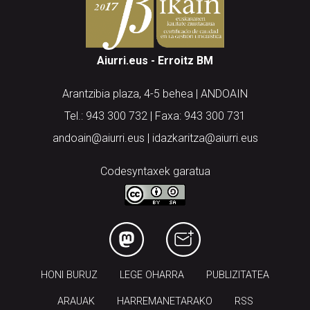
Aiurri.eus - Erroitz BM
Arantzibia plaza, 4-5 behea | ANDOAIN
Tel.: 943 300 732 | Faxa: 943 300 731
andoain@aiurri.eus | idazkaritza@aiurri.eus
Codesyntaxek garatua
HONI BURUZ
LEGE OHARRA
PUBLIZITATEA
ARAUAK
HARREMANETARAKO
RSS