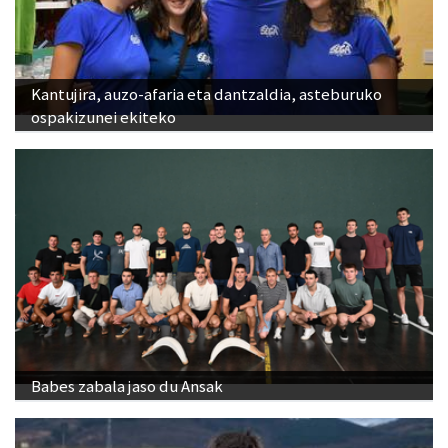
Kantujira, auzo-afaria eta dantzaldia, asteburuko
ospakizunei ekiteko
Babes zabala jaso du Ansak