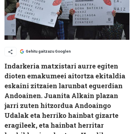
Gehitu gaitzazu Googlen
Indarkeria matxistari aurre egiten
dioten emakumeei aitortza ekitaldia
eskaini zitzaien larunbat eguerdian
Andoainen. Juanita Alkain plazan
jarri zuten hitzordua Andoaingo
Udalak eta herriko hainbat gizarte
eragileek, eta hainbat herritar