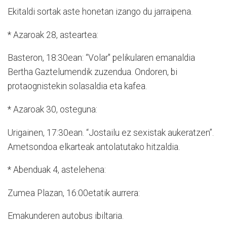
Ekitaldi sortak aste honetan izango du jarraipena.
* Azaroak 28, asteartea:
Basteron, 18:30ean: “Volar" pelikularen emanaldia
Bertha Gaztelumendik zuzendua. Ondoren, bi
protaognistekin solasaldia eta kafea.
* Azaroak 30, osteguna:
Urigainen, 17:30ean. “Jostailu ez sexistak aukeratzen”.
Ametsondoa elkarteak antolatutako hitzaldia.
* Abenduak 4, astelehena:
Zumea Plazan, 16:00etatik aurrera:
Emakunderen autobus ibiltaria.