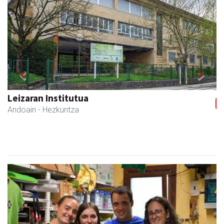
Previous
Next
Leizaran Institutua
Andoain
- Hezkuntza