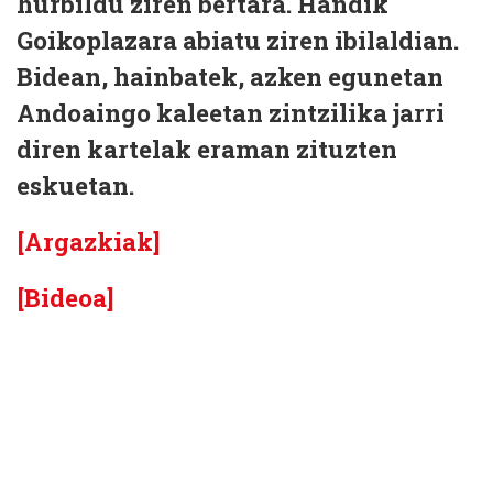
hurbildu ziren bertara. Handik
Goikoplazara abiatu ziren ibilaldian.
Bidean, hainbatek, azken egunetan
Andoaingo kaleetan zintzilika jarri
diren kartelak eraman zituzten
eskuetan.
[Argazkiak]
[Bideoa]