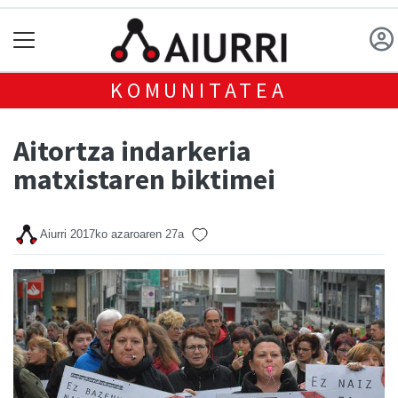
KOMUNITATEA
Aitortza indarkeria
matxistaren biktimei
Aiurri
2017ko azaroaren 27a