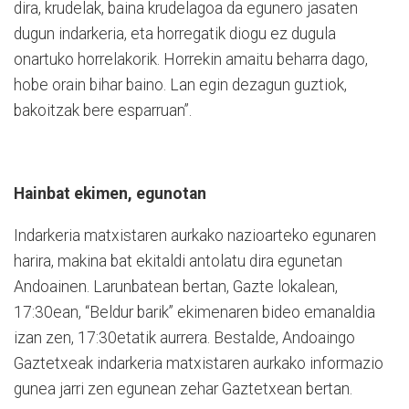
dira, krudelak, baina krudelagoa da egunero jasaten
dugun indarkeria, eta horregatik diogu ez dugula
onartuko horrelakorik. Horrekin amaitu beharra dago,
hobe orain bihar baino. Lan egin dezagun guztiok,
bakoitzak bere esparruan”.
Hainbat ekimen, egunotan
Indarkeria matxistaren aurkako nazioarteko egunaren
harira, makina bat ekitaldi antolatu dira egunetan
Andoainen. Larunbatean bertan, Gazte lokalean,
17:30ean, “Beldur barik” ekimenaren bideo emanaldia
izan zen, 17:30etatik aurrera. Bestalde, Andoaingo
Gaztetxeak indarkeria matxistaren aurkako informazio
gunea jarri zen egunean zehar Gaztetxean bertan.