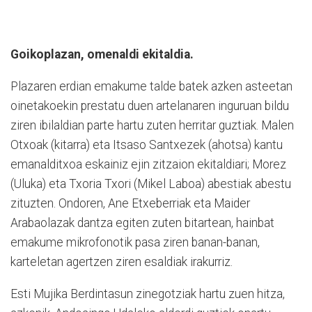
Goikoplazan, omenaldi ekitaldia.
Plazaren erdian emakume talde batek azken asteetan
oinetakoekin prestatu duen artelanaren inguruan bildu
ziren ibilaldian parte hartu zuten herritar guztiak. Malen
Otxoak (kitarra) eta Itsaso Santxezek (ahotsa) kantu
emanalditxoa eskainiz ejin zitzaion ekitaldiari; Morez
(Uluka) eta Txoria Txori (Mikel Laboa) abestiak abestu
zituzten. Ondoren, Ane Etxeberriak eta Maider
Arabaolazak dantza egiten zuten bitartean, hainbat
emakume mikrofonotik pasa ziren banan-banan,
karteletan agertzen ziren esaldiak irakurriz.
Esti Mujika Berdintasun zinegotziak hartu zuen hitza,