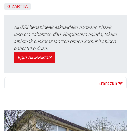
GIZARTEA
AIURRI hedabideak eskualdeko nortasun hitzak
jaso eta zabaltzen ditu. Harpidedun eginda, tokiko
albisteak euskaraz lantzen dituen komunikabidea
babestuko duzu.
Egin AIURRIkide!
Erantzun