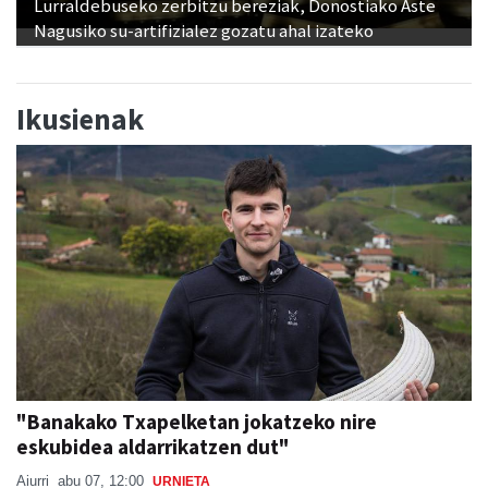
Lurraldebuseko zerbitzu bereziak, Donostiako Aste
Nagusiko su-artifizialez gozatu ahal izateko
Ikusienak
"Banakako Txapelketan jokatzeko nire
eskubidea aldarrikatzen dut"
Aiurri
abu 07, 12:00
URNIETA