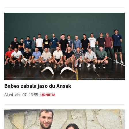
Babes zabala jaso du Ansak
Aiurri
abu 07, 13:55
URNIETA