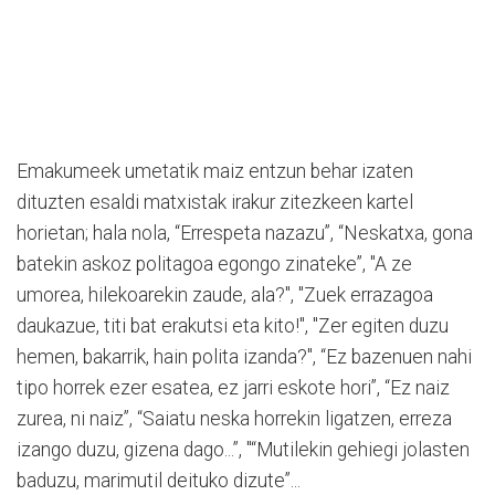
Emakumeek umetatik maiz entzun behar izaten
dituzten esaldi matxistak irakur zitezkeen kartel
horietan; hala nola, “Errespeta nazazu”, “Neskatxa, gona
batekin askoz politagoa egongo zinateke”, "A ze
umorea, hilekoarekin zaude, ala?", "Zuek errazagoa
daukazue, titi bat erakutsi eta kito!", "Zer egiten duzu
hemen, bakarrik, hain polita izanda?", “Ez bazenuen nahi
tipo horrek ezer esatea, ez jarri eskote hori”, “Ez naiz
zurea, ni naiz”, “Saiatu neska horrekin ligatzen, erreza
izango duzu, gizena dago...”, "“Mutilekin gehiegi jolasten
baduzu, marimutil deituko dizute”...