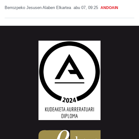
Berrozpeko Jesusen Alaben Elkartea
abu 07, 09:25
ANDOAIN