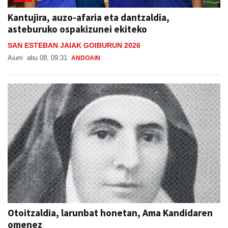
Kantujira, auzo-afaria eta dantzaldia,
asteburuko ospakizunei ekiteko
SAN ESTEBAN JAIAK GOIBURUN 2026
Aiurri
abu 08, 09:31
ANDOAIN
Otoitzaldia, larunbat honetan, Ama Kandidaren
omenez