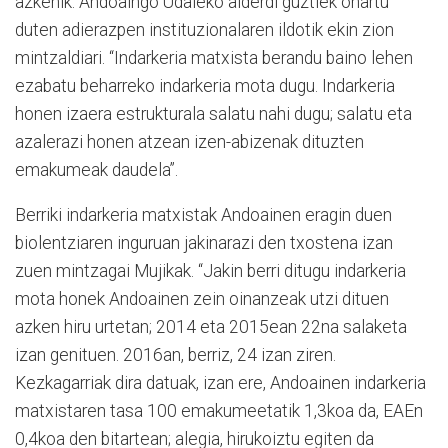
azkenik. Andoaingo Udaleko alderdi guztiek onartu
duten adierazpen instituzionalaren ildotik ekin zion
mintzaldiari. “Indarkeria matxista berandu baino lehen
ezabatu beharreko indarkeria mota dugu. Indarkeria
honen izaera estrukturala salatu nahi dugu; salatu eta
azalerazi honen atzean izen-abizenak dituzten
emakumeak daudela”.
Berriki indarkeria matxistak Andoainen eragin duen
biolentziaren inguruan jakinarazi den txostena izan
zuen mintzagai Mujikak. “Jakin berri ditugu indarkeria
mota honek Andoainen zein oinanzeak utzi dituen
azken hiru urtetan; 2014 eta 2015ean 22na salaketa
izan genituen. 2016an, berriz, 24 izan ziren.
Kezkagarriak dira datuak, izan ere, Andoainen indarkeria
matxistaren tasa 100 emakumeetatik 1,3koa da, EAEn
0,4koa den bitartean; alegia, hirukoiztu egiten da