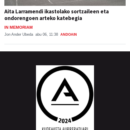
Aita Larramendi ikastolako sortzaileen eta
ondorengoen arteko katebegia
IN MEMORIAM
Jon Ander Ubeda
abu 06, 11:38
ANDOAIN