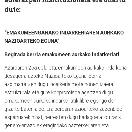
dute:
“EMAKUMEENGANAKO INDARKERIAREN AURKAKO
NAZIOARTEKO EGUNA”
Begirada berria emakumeen aurkako indarkeriari
Azaroaren 25a dela eta, emakumeen aurkako indarkeria
desagerrarazteko Nazioarteko Eguna, berriz
azpimarratzen dugu indarkeria mota honen izaera
estrukturala eta gure konpromisoa agertzen dugu
emakumeen aurkako indarkeriatik libre egongo den
gizarte baten alde. Era berean, nazioarteko zuzenbide-
esparruarekin bat, berresten dugu badagoela loturarik
genero-arrazoiek eragindako bazterkeriaren eta