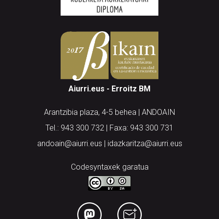
Aiurri.eus - Erroitz BM
Arantzibia plaza, 4-5 behea | ANDOAIN
Tel.: 943 300 732 | Faxa: 943 300 731
andoain@aiurri.eus | idazkaritza@aiurri.eus
Codesyntaxek garatua