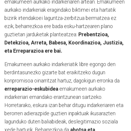
emakumeen aurkako indarkeriaren artean. Emakumeen
aurkako indarkeriak eragindako biktimei eta hartatik
bizirik irtendakoei laguntza-zerbitzua bermatzea ez
ezik, beharrezkoa ere bada esku-hartzearen plano
guztietan jarduketak planteatzea:
Prebentzioa,
Detekzioa, Arreta, Babesa, Koordinazioa, Justizia,
eta Erreparazioa ere bai.
Emakumeen aurkako indarkeriatik libre egongo den
berdintasunezko gizarte bat eraikitzeko dugun
konpromisoa oinarritzat hartuz, dagokigun erronka da
erreparazio-eskubidea
emakumeen aurkako
indarkeriari emandako erantzunean sartzeko.
Horretarako, eskura izan behar ditugu indarkeriaren eta
berorren adierazpide guztien inpaktuak ikusarazten
lagunduko duten baliabideak, deslegitimazio soziala
xede harturik. Beharrezkoa da
ahotsa eta