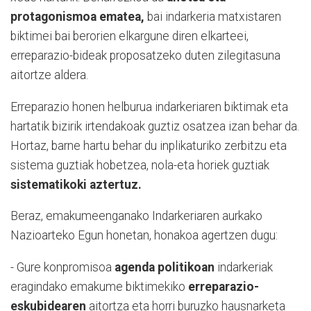
protagonismoa ematea,
bai indarkeria matxistaren
biktimei bai berorien elkargune diren elkarteei,
erreparazio-bideak proposatzeko duten zilegitasuna
aitortze aldera.
Erreparazio honen helburua indarkeriaren biktimak eta
hartatik bizirik irtendakoak guztiz osatzea izan behar da.
Hortaz, barne hartu behar du inplikaturiko zerbitzu eta
sistema guztiak hobetzea, nola-eta horiek guztiak
sistematikoki aztertuz.
Beraz, emakumeenganako Indarkeriaren aurkako
Nazioarteko Egun honetan, honakoa agertzen dugu:
- Gure konpromisoa
agenda politikoan
indarkeriak
eragindako emakume biktimekiko
erreparazio-
eskubidearen
aitortza eta horri buruzko hausnarketa