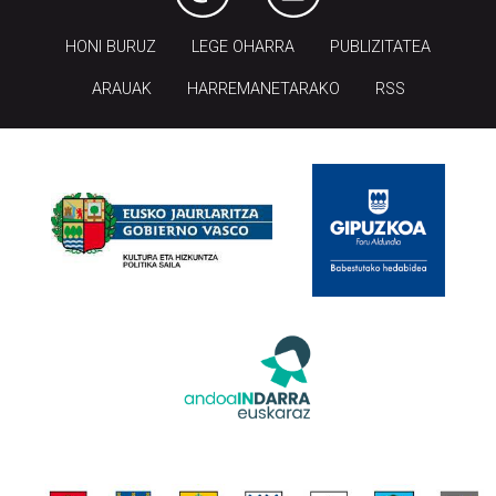
HONI BURUZ
LEGE OHARRA
PUBLIZITATEA
ARAUAK
HARREMANETARAKO
RSS