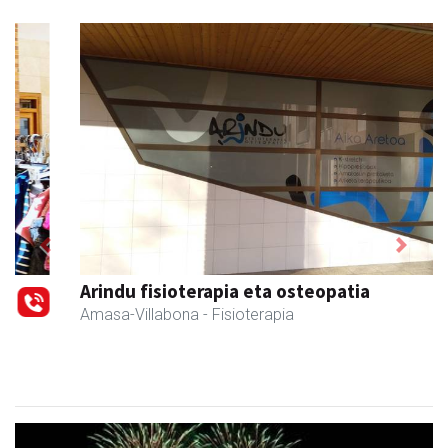
Previous
Next
Arindu fisioterapia eta osteopatia
Amasa-Villabona
- Fisioterapia