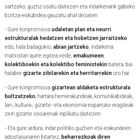
sartzeko, guztiz osatu daitezen eta indarkeriarik gabeko
bizitza-eskubidea gauzatu ahal dezaten.
- Gure konpromisoa
udaletan plan eta neurri
estrukturalak hedatzen eta hobetzen jarraitzeko
edo, hala badagokio,
abian jartzeko
, indarkeria
matxistari aurre egitea xede,
emakumeen
kolektiboekin eta kolektibo feministekin
batera, bai
halaber
gizarte zibilarekin eta herritarrekin
oro har.
- Gure konpromisoa
gizartean aldaketa estrukturala
bultzatzeko
, hartara herrierakundeak, komunikabideak,
lan-, kultura-, gizarte- eta ekonomia-esparruko eragileak
zein gizarte osoarenak inplikatu daitezen.
- Eta gure ardura, indar politiko guztien eta erakundeen
adostasunaren bitartez,
beharrezkoak diren