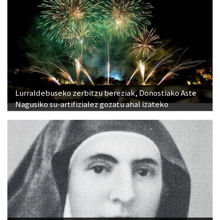
Lurraldebuseko zerbitzu bereziak, Donostiako Aste
Nagusiko su-artifizialez gozatu ahal izateko