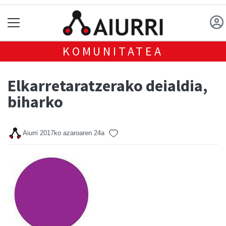
KOMUNITATEA
Elkarretaratzerako deialdia,
biharko
Aiurri
2017ko azaroaren 24a