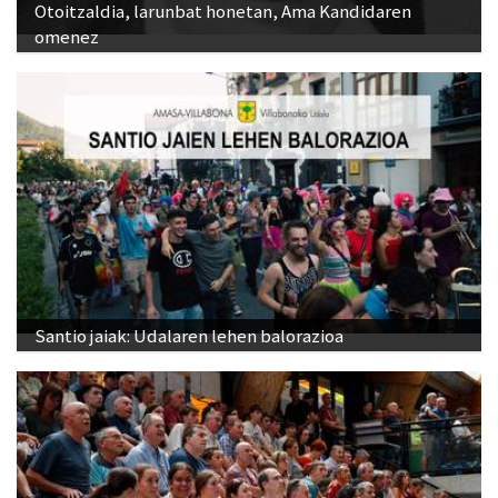
Otoitzaldia, larunbat honetan, Ama Kandidaren
omenez
Santio jaiak: Udalaren lehen balorazioa