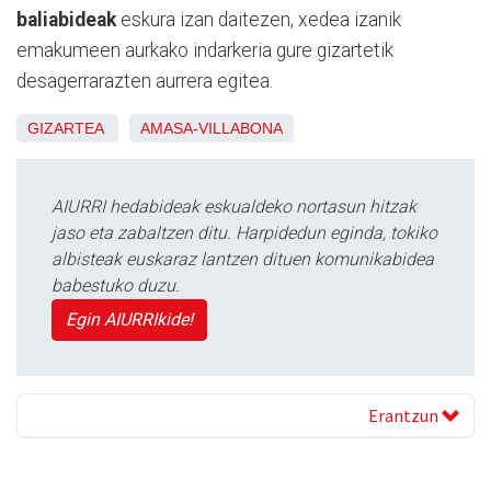
baliabideak
eskura izan daitezen, xedea izanik
emakumeen aurkako indarkeria gure gizartetik
desagerrarazten aurrera egitea.
GIZARTEA
AMASA-VILLABONA
AIURRI hedabideak eskualdeko nortasun hitzak
jaso eta zabaltzen ditu. Harpidedun eginda, tokiko
albisteak euskaraz lantzen dituen komunikabidea
babestuko duzu.
Egin AIURRIkide!
Erantzun