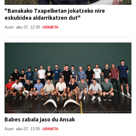
"Banakako Txapelketan jokatzeko nire
eskubidea aldarrikatzen dut"
Aiurri
abu 07, 12:00
URNIETA
Babes zabala jaso du Ansak
Aiurri
abu 07, 13:55
URNIETA