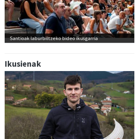
Santioak laburbiltzeko bideo ikusgarria
Ikusienak