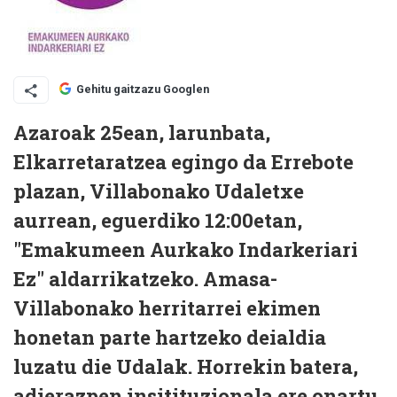
Gehitu gaitzazu Googlen
Azaroak 25ean, larunbata,
Elkarretaratzea egingo da Errebote
plazan, Villabonako Udaletxe
aurrean, eguerdiko 12:00etan,
"Emakumeen Aurkako Indarkeriari
Ez" aldarrikatzeko. Amasa-
Villabonako herritarrei ekimen
honetan parte hartzeko deialdia
luzatu die Udalak. Horrekin batera,
adierazpen insitituzionala ere onartu