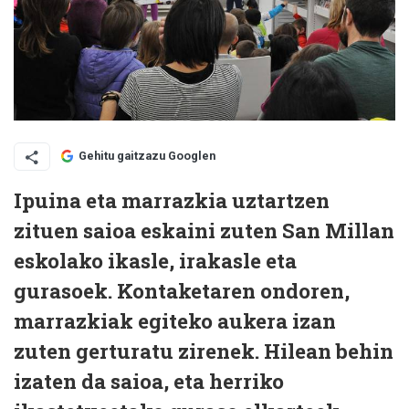
Gehitu gaitzazu Googlen
Ipuina eta marrazkia uztartzen
zituen saioa eskaini zuten San Millan
eskolako ikasle, irakasle eta
gurasoek. Kontaketaren ondoren,
marrazkiak egiteko aukera izan
zuten gerturatu zirenek. Hilean behin
izaten da saioa, eta herriko