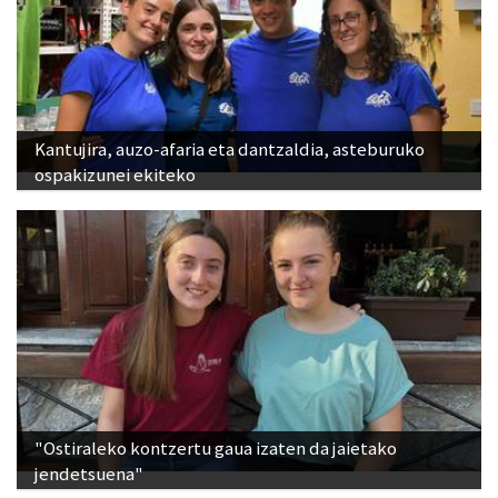
Kantujira, auzo-afaria eta dantzaldia, asteburuko
ospakizunei ekiteko
"Ostiraleko kontzertu gaua izaten da jaietako
jendetsuena"