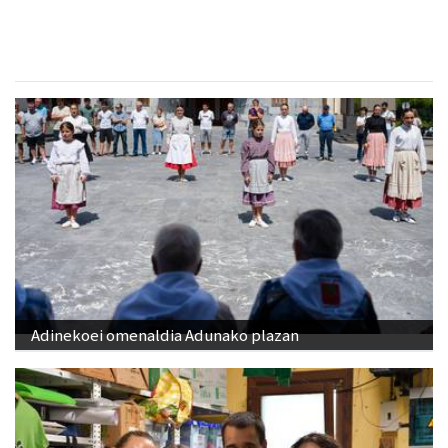
Adinekoei omenaldia Adunako plazan