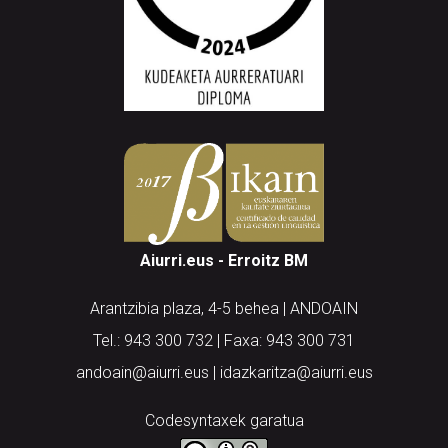
Aiurri.eus - Erroitz BM
Arantzibia plaza, 4-5 behea | ANDOAIN
Tel.: 943 300 732 | Faxa: 943 300 731
andoain@aiurri.eus | idazkaritza@aiurri.eus
Codesyntaxek garatua