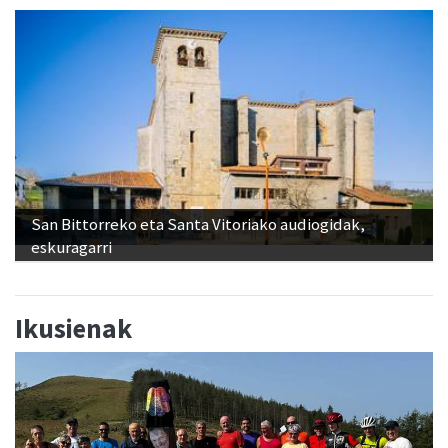
San Bittorreko eta Santa Vitoriako audiogidak,
eskuragarri
Ikusienak