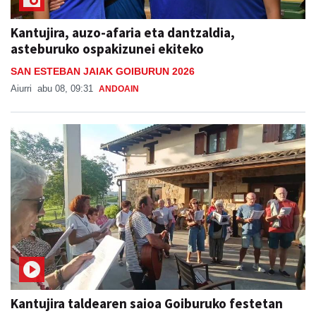
Kantujira, auzo-afaria eta dantzaldia,
asteburuko ospakizunei ekiteko
SAN ESTEBAN JAIAK GOIBURUN 2026
Aiurri
abu 08, 09:31
ANDOAIN
Kantujira taldearen saioa Goiburuko festetan