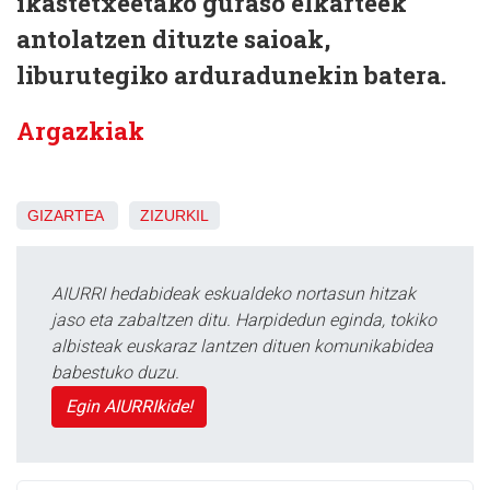
ikastetxeetako guraso elkarteek
antolatzen dituzte saioak,
liburutegiko arduradunekin batera.
Argazkiak
GIZARTEA
ZIZURKIL
AIURRI hedabideak eskualdeko nortasun hitzak
jaso eta zabaltzen ditu. Harpidedun eginda, tokiko
albisteak euskaraz lantzen dituen komunikabidea
babestuko duzu.
Egin AIURRIkide!