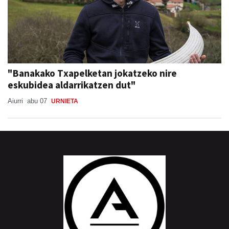
"Banakako Txapelketan jokatzeko nire
eskubidea aldarrikatzen dut"
Aiurri
abu 07
URNIETA