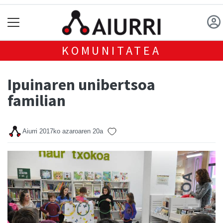
KOMUNITATEA
Ipuinaren unibertsoa
familian
Aiurri
2017ko azaroaren 20a