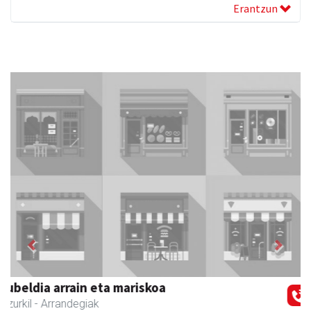
Erantzun
Previous
Next
Joxean harategia
Zizurkil
- Harategiak