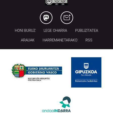
HONI BURUZ
LEGE OHARRA
PUBLIZITATEA
ARAUAK
HARREMANETARAKO
RSS