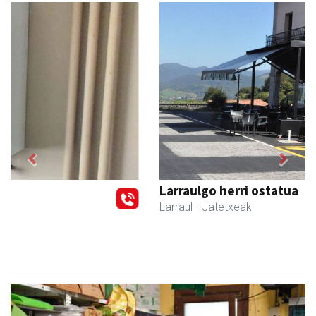
Previous
Next
Larraulgo herri ostatua
Larraul
- Jatetxeak