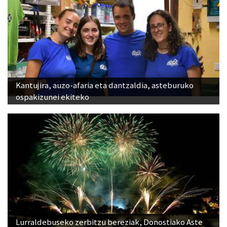
Kantujira, auzo-afaria eta dantzaldia, asteburuko
ospakizunei ekiteko
Lurraldebuseko zerbitzu bereziak, Donostiako Aste