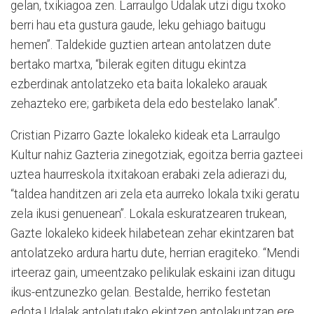
gelan, txikiagoa zen. Larraulgo Udalak utzi digu txoko
berri hau eta gustura gaude, leku gehiago baitugu
hemen”. Taldekide guztien artean antolatzen dute
bertako martxa, “bilerak egiten ditugu ekintza
ezberdinak antolatzeko eta baita lokaleko arauak
zehazteko ere; garbiketa dela edo bestelako lanak”.
Cristian Pizarro Gazte lokaleko kideak eta Larraulgo
Kultur nahiz Gazteria zinegotziak, egoitza berria gazteei
uztea haurreskola itxitakoan erabaki zela adierazi du,
“taldea handitzen ari zela eta aurreko lokala txiki geratu
zela ikusi genuenean”. Lokala eskuratzearen trukean,
Gazte lokaleko kideek hilabetean zehar ekintzaren bat
antolatzeko ardura hartu dute, herrian eragiteko. “Mendi
irteeraz gain, umeentzako pelikulak eskaini izan ditugu
ikus-entzunezko gelan. Bestalde, herriko festetan
edota Udalak antolatutako ekintzen antolakuntzan ere