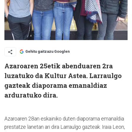
Gehitu gaitzazu Googlen
Azaroaren 25etik abenduaren 2ra
luzatuko da Kultur Astea. Larraulgo
gazteak diaporama emanaldiaz
arduratuko dira.
Azaroaren 28an eskainiko duten diaporama emanaldia
prestatze lanetan ari dira Larraulgo gazteak. Iraia Leon,