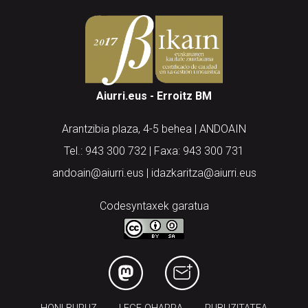
Aiurri.eus - Erroitz BM
Arantzibia plaza, 4-5 behea | ANDOAIN
Tel.: 943 300 732 | Faxa: 943 300 731
andoain@aiurri.eus | idazkaritza@aiurri.eus
Codesyntaxek garatua