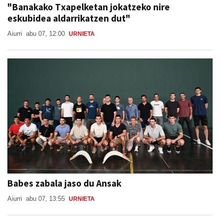
"Banakako Txapelketan jokatzeko nire
eskubidea aldarrikatzen dut"
Aiurri
abu 07, 12:00
URNIETA
Babes zabala jaso du Ansak
Aiurri
abu 07, 13:55
URNIETA