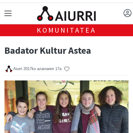
KOMUNITATEA
Badator Kultur Astea
Aiurri
2017ko azaroaren 17a