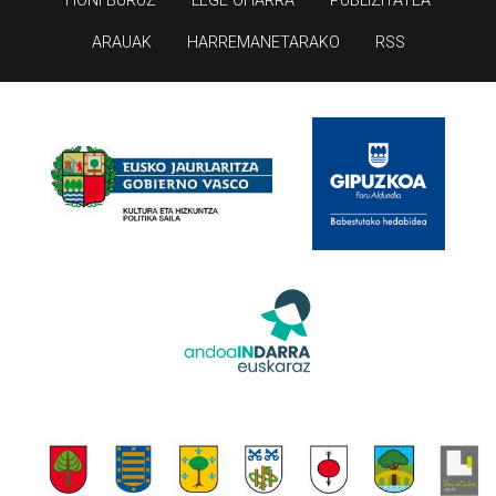
HONI BURUZ
LEGE OHARRA
PUBLIZITATEA
ARAUAK
HARREMANETARAKO
RSS