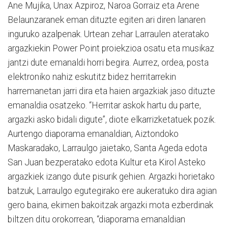
Ane Mujika, Unax Azpiroz, Naroa Gorraiz eta Arene
Belaunzaranek eman dituzte egiten ari diren lanaren
inguruko azalpenak. Urtean zehar Larraulen ateratako
argazkiekin Power Point proiekzioa osatu eta musikaz
jantzi dute emanaldi horri begira. Aurrez, ordea, posta
elektroniko nahiz eskutitz bidez herritarrekin
harremanetan jarri dira eta haien argazkiak jaso dituzte
emanaldia osatzeko. “Herritar askok hartu du parte,
argazki asko bidali digute”, diote elkarrizketatuek pozik.
Aurtengo diaporama emanaldian, Aiztondoko
Maskaradako, Larraulgo jaietako, Santa Ageda edota
San Juan bezperatako edota Kultur eta Kirol Asteko
argazkiek izango dute pisurik gehien. Argazki horietako
batzuk, Larraulgo egutegirako ere aukeratuko dira agian
gero baina, ekimen bakoitzak argazki mota ezberdinak
biltzen ditu orokorrean, “diaporama emanaldian