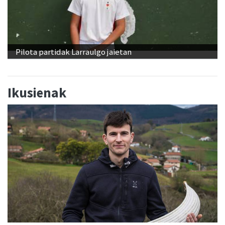
Pilota partidak Larraulgo jaietan
Ikusienak