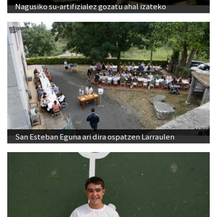
Nagusiko su-artifizialez gozatu ahal izateko
San Esteban Eguna ari dira ospatzen Larraulen