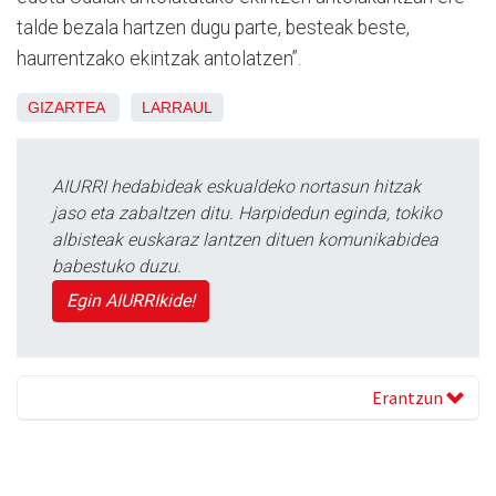
talde bezala hartzen dugu parte, besteak beste,
haurrentzako ekintzak antolatzen”.
GIZARTEA
LARRAUL
AIURRI hedabideak eskualdeko nortasun hitzak
jaso eta zabaltzen ditu. Harpidedun eginda, tokiko
albisteak euskaraz lantzen dituen komunikabidea
babestuko duzu.
Egin AIURRIkide!
Erantzun