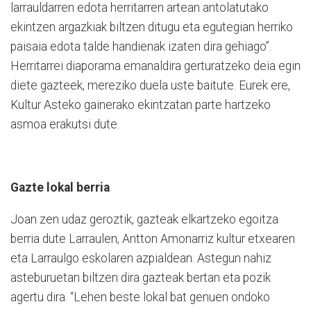
larrauldarren edota herritarren artean antolatutako
ekintzen argazkiak biltzen ditugu eta egutegian herriko
paisaia edota talde handienak izaten dira gehiago”.
Herritarrei diaporama emanaldira gerturatzeko deia egin
diete gazteek, mereziko duela uste baitute. Eurek ere,
Kultur Asteko gainerako ekintzatan parte hartzeko
asmoa erakutsi dute.
Gazte lokal berria
Joan zen udaz geroztik, gazteak elkartzeko egoitza
berria dute Larraulen, Antton Amonarriz kultur etxearen
eta Larraulgo eskolaren azpialdean. Astegun nahiz
asteburuetan biltzen dira gazteak bertan eta pozik
agertu dira. “Lehen beste lokal bat genuen ondoko