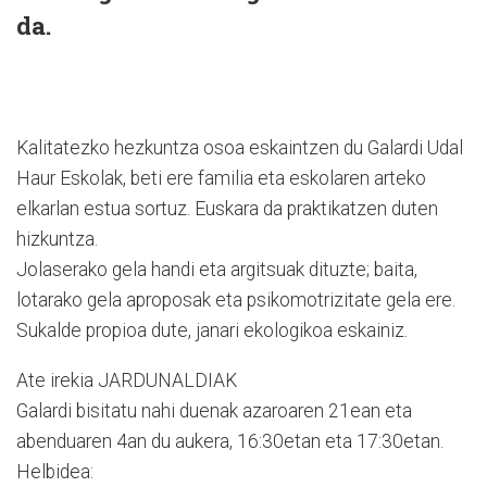
da.
Kalitatezko hezkuntza osoa eskaintzen du Galardi Udal
Haur Eskolak, beti ere familia eta eskolaren arteko
elkarlan estua sortuz. Euskara da praktikatzen duten
hizkuntza.
Jolaserako gela handi eta argitsuak dituzte; baita,
lotarako gela aproposak eta psikomotrizitate gela ere.
Sukalde propioa dute, janari ekologikoa eskainiz.
Ate irekia JARDUNALDIAK
Galardi bisitatu nahi duenak azaroaren 21ean eta
abenduaren 4an du aukera, 16:30etan eta 17:30etan.
Helbidea: