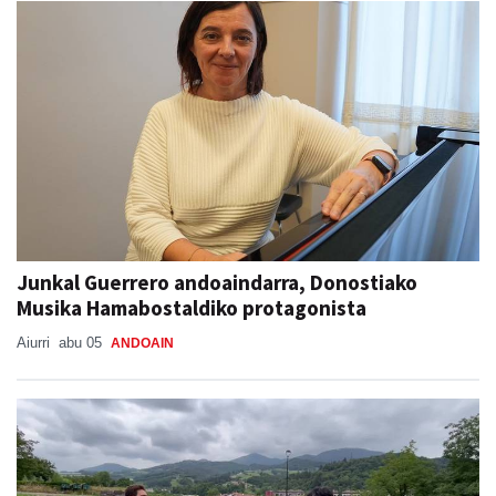
Junkal Guerrero andoaindarra, Donostiako
Musika Hamabostaldiko protagonista
Aiurri
abu 05
ANDOAIN