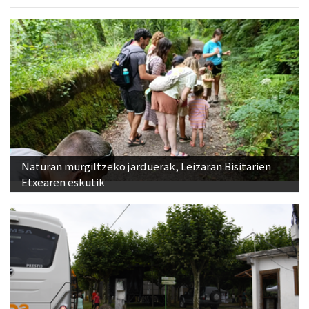
Naturan murgiltzeko jarduerak, Leizaran Bisitarien
Etxearen eskutik