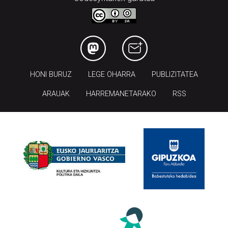
HONI BURUZ
LEGE OHARRA
PUBLIZITATEA
ARAUAK
HARREMANETARAKO
RSS