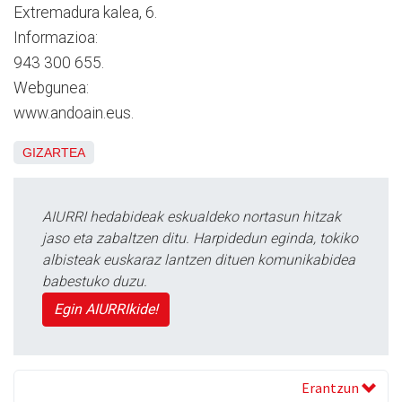
Extremadura kalea, 6.
Informazioa:
943 300 655.
Webgunea:
www.andoain.eus.
GIZARTEA
AIURRI hedabideak eskualdeko nortasun hitzak
jaso eta zabaltzen ditu. Harpidedun eginda, tokiko
albisteak euskaraz lantzen dituen komunikabidea
babestuko duzu.
Egin AIURRIkide!
Erantzun