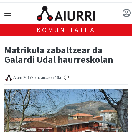
KOMUNITATEA
Matrikula zabaltzear da
Galardi Udal haurreskolan
Aiurri
2017ko azaroaren 16a