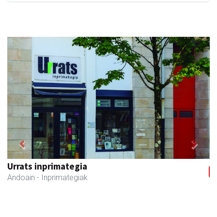
Previous
Next
Urrats inprimategia
Andoain
- Inprimategiak