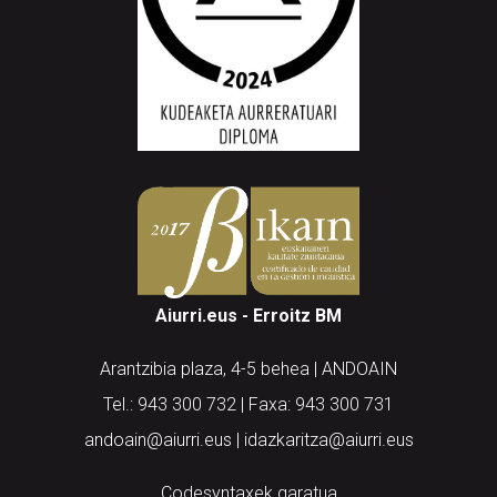
Aiurri.eus - Erroitz BM
Arantzibia plaza, 4-5 behea | ANDOAIN
Tel.: 943 300 732 | Faxa: 943 300 731
andoain@aiurri.eus | idazkaritza@aiurri.eus
Codesyntaxek garatua