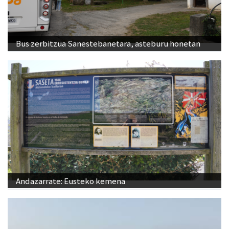
Bus zerbitzua Sanestebanetara, asteburu honetan
Andazarrate: Eusteko kemena