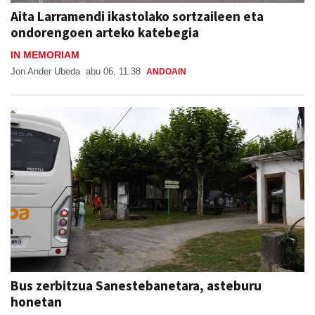
Aita Larramendi ikastolako sortzaileen eta
ondorengoen arteko katebegia
IN MEMORIAM
Jon Ander Ubeda
abu 06, 11:38
ANDOAIN
Bus zerbitzua Sanestebanetara, asteburu
honetan