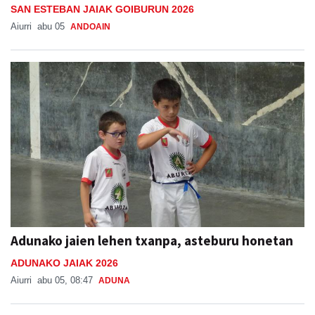
SAN ESTEBAN JAIAK GOIBURUN 2026
Aiurri
abu 05
ANDOAIN
Adunako jaien lehen txanpa, asteburu honetan
ADUNAKO JAIAK 2026
Aiurri
abu 05, 08:47
ADUNA