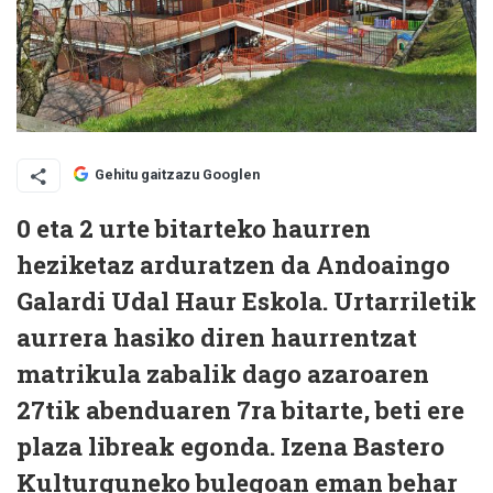
Gehitu gaitzazu Googlen
0 eta 2 urte bitarteko haurren
heziketaz arduratzen da Andoaingo
Galardi Udal Haur Eskola. Urtarriletik
aurrera hasiko diren haurrentzat
matrikula zabalik dago azaroaren
27tik abenduaren 7ra bitarte, beti ere
plaza libreak egonda. Izena Bastero
Kulturguneko bulegoan eman behar