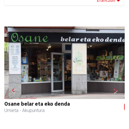
Erantzun
Previous
Next
Osane belar eta eko denda
Urnieta
- Akupuntura