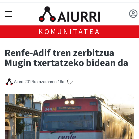
KOMUNITATEA
Renfe-Adif tren zerbitzua
Mugin txertatzeko bidean da
Aiurri
2017ko azaroaren 16a