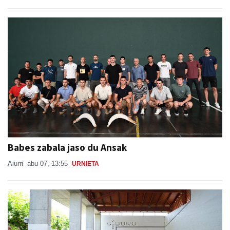
Babes zabala jaso du Ansak
Aiurri
abu 07, 13:55
URNIETA