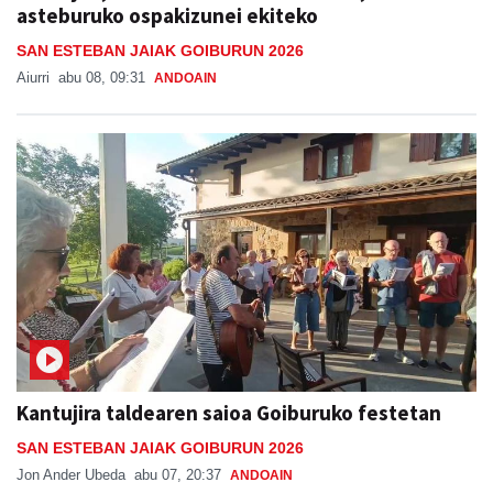
asteburuko ospakizunei ekiteko
SAN ESTEBAN JAIAK GOIBURUN 2026
Aiurri
abu 08, 09:31
ANDOAIN
Kantujira taldearen saioa Goiburuko festetan
SAN ESTEBAN JAIAK GOIBURUN 2026
Jon Ander Ubeda
abu 07, 20:37
ANDOAIN