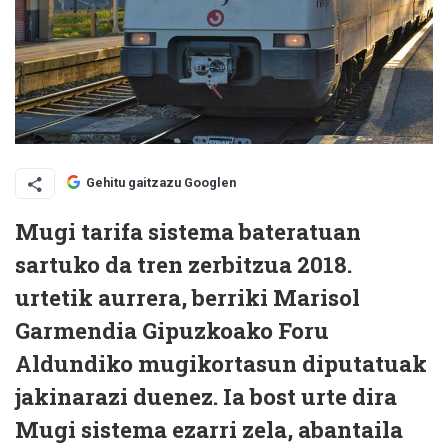
Gehitu gaitzazu Googlen
Mugi tarifa sistema bateratuan
sartuko da tren zerbitzua 2018.
urtetik aurrera, berriki Marisol
Garmendia Gipuzkoako Foru
Aldundiko mugikortasun diputatuak
jakinarazi duenez. Ia bost urte dira
Mugi sistema ezarri zela, abantaila