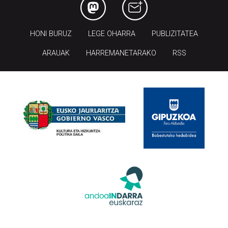
HONI BURUZ
LEGE OHARRA
PUBLIZITATEA
ARAUAK
HARREMANETARAKO
RSS