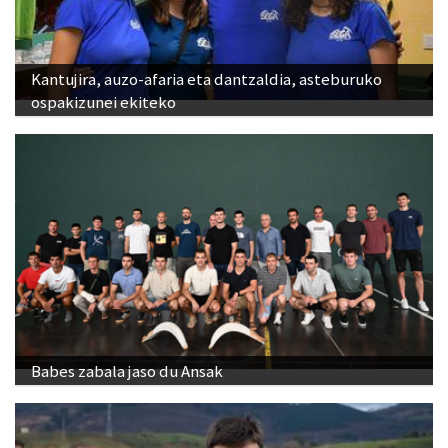
Kantujira, auzo-afaria eta dantzaldia, asteburuko
ospakizunei ekiteko
Babes zabala jaso du Ansak