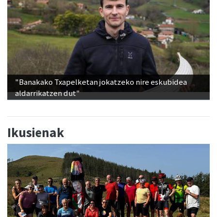
"Banakako Txapelketan jokatzeko nire eskubidea
aldarrikatzen dut"
Ikusienak