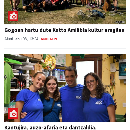
Gogoan hartu dute Katto Amilibia kultur eragilea
Aiurri
abu 08, 13:24
ANDOAIN
Kantujira, auzo-afaria eta dantzaldia,