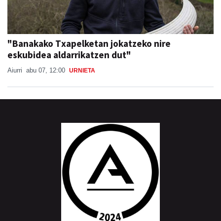
"Banakako Txapelketan jokatzeko nire
eskubidea aldarrikatzen dut"
Aiurri
abu 07, 12:00
URNIETA