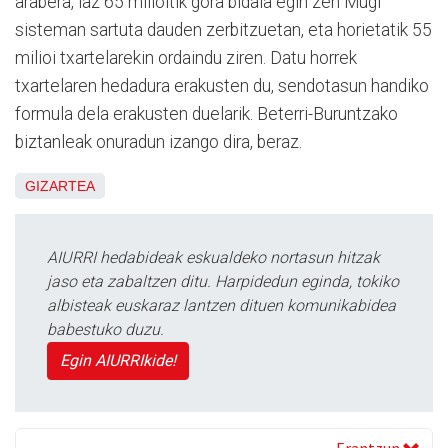
arabera, iaz 65 milioitik gora bidaia egin zen Mugi
sisteman sartuta dauden zerbitzuetan, eta horietatik 55
milioi txartelarekin ordaindu ziren. Datu horrek
txartelaren hedadura erakusten du, sendotasun handiko
formula dela erakusten duelarik. Beterri-Buruntzako
biztanleak onuradun izango dira, beraz.
GIZARTEA
AIURRI hedabideak eskualdeko nortasun hitzak
jaso eta zabaltzen ditu. Harpidedun eginda, tokiko
albisteak euskaraz lantzen dituen komunikabidea
babestuko duzu.
Egin AIURRIkide!