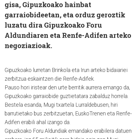
gisa, Gipuzkoako hainbat
garraiobideetan, eta orduz geroztik
luzatu dira Gipuzkoako Foru
Aldundiaren eta Renfe-Adifen arteko
negoziazioak.
Gipuzkoako lurretan Brinkola eta Irun arteko bidaiariei
zerbitzua eskaintzen die Renfe-Adifek.
Pauso hori iristear den urte berritik aurrera emango da,
Gipuzkoako garraiobide guztietatara zabalduz horrela.
Bestela esanda, Mugi txartela Lurraldebusen, hiri
barrutietako bus zerbitzuetan, EuskoTrenen eta Renfe-
Adifen erabili ahal izango da.
Gipuzkoako Foru Aldundiak emandako erabilera datuen