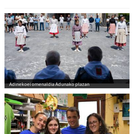
Adinekoei omenaldia Adunako plazan