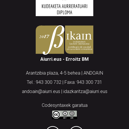
Aiurri.eus - Erroitz BM
Arantzibia plaza, 4-5 behea | ANDOAIN
Tel.: 943 300 732 | Faxa: 943 300 731
andoain@aiurri.eus | idazkaritza@aiurri.eus
Codesyntaxek garatua