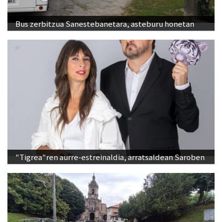
Bus zerbitzua Sanestebanetara, asteburu honetan
"Tigrea"ren aurre-estreinaldia, arratsaldean Saroben