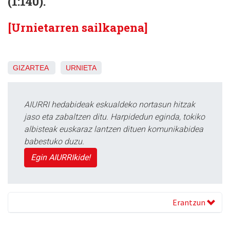
(1:140).
[Urnietarren sailkapena]
GIZARTEA
URNIETA
AIURRI hedabideak eskualdeko nortasun hitzak
jaso eta zabaltzen ditu. Harpidedun eginda, tokiko
albisteak euskaraz lantzen dituen komunikabidea
babestuko duzu.
Egin AIURRIkide!
Erantzun