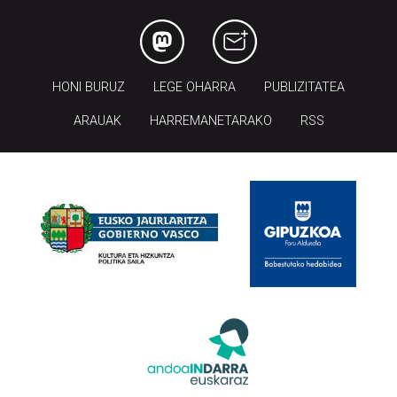
HONI BURUZ
LEGE OHARRA
PUBLIZITATEA
ARAUAK
HARREMANETARAKO
RSS