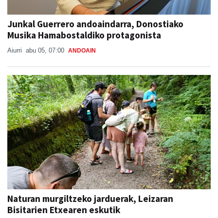
Junkal Guerrero andoaindarra, Donostiako
Musika Hamabostaldiko protagonista
Aiurri
abu 05, 07:00
ANDOAIN
Naturan murgiltzeko jarduerak, Leizaran
Bisitarien Etxearen eskutik