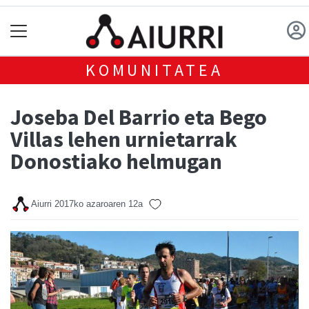
KOMUNITATEA
Joseba Del Barrio eta Bego
Villas lehen urnietarrak
Donostiako helmugan
Aiurri
2017ko azaroaren 12a