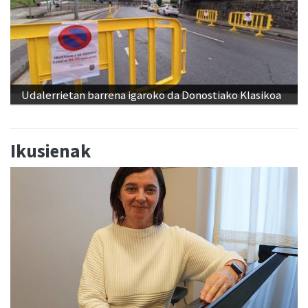
Udalerrietan barrena igaroko da Donostiako Klasikoa
Ikusienak