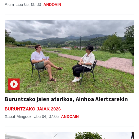
Aiurri
abu 05, 08:30
ANDOAIN
Buruntzako jaien atarikoa, Ainhoa Aiertzarekin
BURUNTZAKO JAIAK 2026
Xabat Minguez
abu 04, 07:05
ANDOAIN