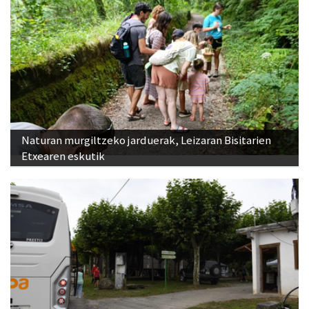
Naturan murgiltzeko jarduerak, Leizaran Bisitarien
Etxearen eskutik