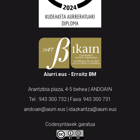
Aiurri.eus - Erroitz BM
Arantzibia plaza, 4-5 behea | ANDOAIN
Tel.: 943 300 732 | Faxa: 943 300 731
andoain@aiurri.eus | idazkaritza@aiurri.eus
Codesyntaxek garatua