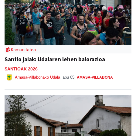
Komunitatea
Santio jaiak: Udalaren lehen balorazioa
SANTIOAK 2026
Amasa-Villabonako Udala
abu 05
AMASA-VILLABONA