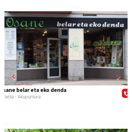
Previous
Next
Itxaspe
Urnieta
- Frutategiak