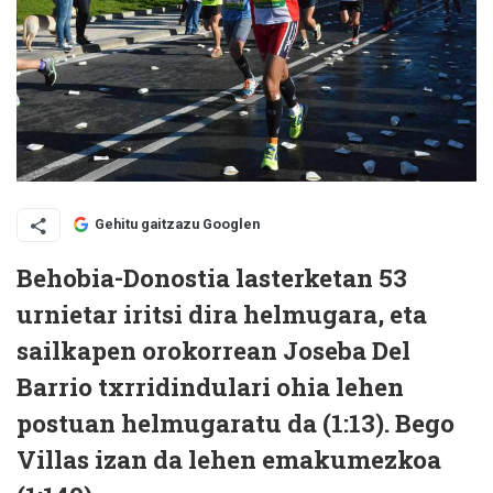
Gehitu gaitzazu Googlen
Behobia-Donostia lasterketan 53
urnietar iritsi dira helmugara, eta
sailkapen orokorrean Joseba Del
Barrio txrridindulari ohia lehen
postuan helmugaratu da (1:13). Bego
Villas izan da lehen emakumezkoa