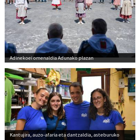
Adinekoei omenaldia Adunako plazan
Kantujira, auzo-afaria eta dantzaldia, asteburuko