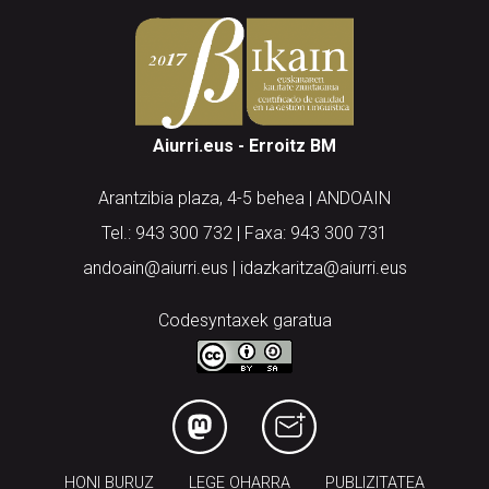
Aiurri.eus - Erroitz BM
Arantzibia plaza, 4-5 behea | ANDOAIN
Tel.: 943 300 732 | Faxa: 943 300 731
andoain@aiurri.eus | idazkaritza@aiurri.eus
Codesyntaxek garatua
HONI BURUZ
LEGE OHARRA
PUBLIZITATEA