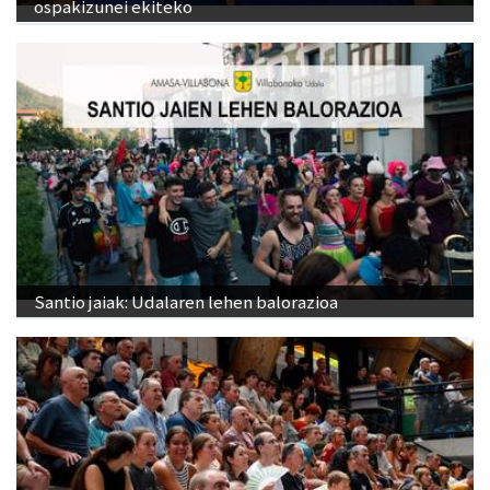
ospakizunei ekiteko
Santio jaiak: Udalaren lehen balorazioa