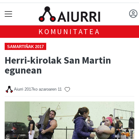
KOMUNITATEA
SAMARTIÑAK 2017
Herri-kirolak San Martin
egunean
Aiurri
2017ko azaroaren 11