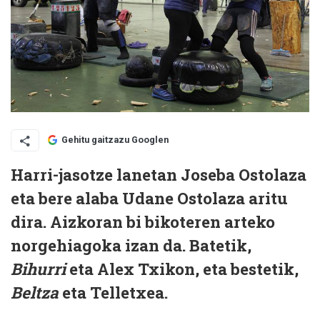
Gehitu gaitzazu Googlen
Harri-jasotze lanetan Joseba Ostolaza
eta bere alaba Udane Ostolaza aritu
dira. Aizkoran bi bikoteren arteko
norgehiagoka izan da. Batetik,
Bihurri
eta Alex Txikon, eta bestetik,
Beltza
eta Telletxea.