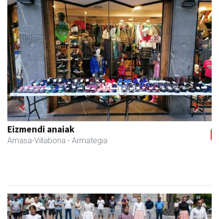
Previous
Next
Arindu fisioterapia eta osteopatia
Amasa-Villabona
- Fisioterapia