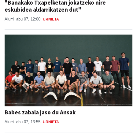
"Banakako Txapelketan jokatzeko nire
eskubidea aldarrikatzen dut"
Aiurri
abu 07, 12:00
URNIETA
Babes zabala jaso du Ansak
Aiurri
abu 07, 13:55
URNIETA