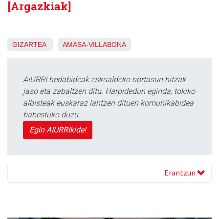
[Argazkiak]
GIZARTEA
AMASA-VILLABONA
AIURRI hedabideak eskualdeko nortasun hitzak
jaso eta zabaltzen ditu. Harpidedun eginda, tokiko
albisteak euskaraz lantzen dituen komunikabidea
babestuko duzu.
Egin AIURRIkide!
Erantzun