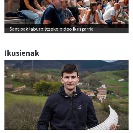
Santioak laburbiltzeko bideo ikusgarria
Ikusienak