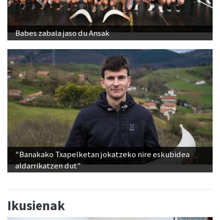
Babes zabala jaso du Ansak
"Banakako Txapelketan jokatzeko nire eskubidea
aldarrikatzen dut"
Ikusienak