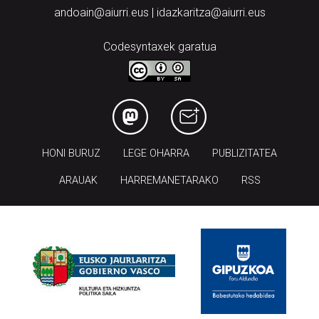
andoain@aiurri.eus | idazkaritza@aiurri.eus
Codesyntaxek garatua
HONI BURUZ
LEGE OHARRA
PUBLIZITATEA
ARAUAK
HARREMANETARAKO
RSS