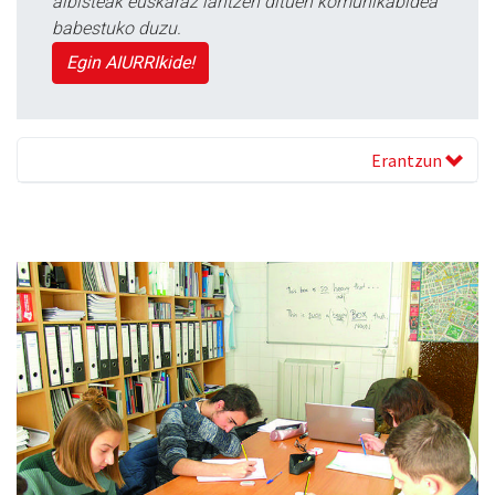
albisteak euskaraz lantzen dituen komunikabidea
babestuko duzu.
Egin AIURRIkide!
Erantzun