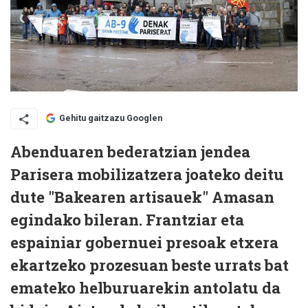
Gehitu gaitzazu Googlen
Abenduaren bederatzian jendea
Parisera mobilizatzera joateko deitu
dute "Bakearen artisauek" Amasan
egindako bileran. Frantziar eta
espainiar gobernuei presoak etxera
ekartzeko prozesuan beste urrats bat
emateko helburuarekin antolatu da