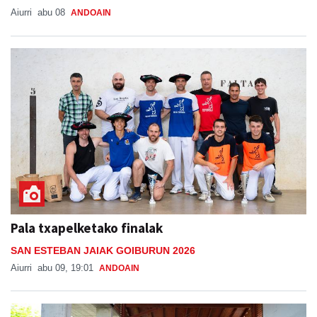
Aiurri
abu 08
ANDOAIN
Pala txapelketako finalak
SAN ESTEBAN JAIAK GOIBURUN 2026
Aiurri
abu 09, 19:01
ANDOAIN