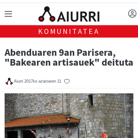
KOMUNITATEA
Abenduaren 9an Parisera,
"Bakearen artisauek" deituta
Aiurri
2017ko azaroaren 11