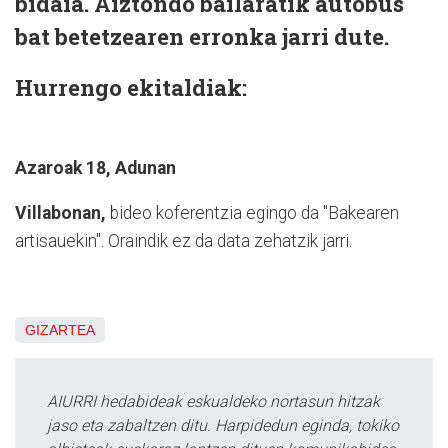
bidaia. Aiztondo bailaratik autobus
bat betetzearen erronka jarri dute.
Hurrengo ekitaldiak:
Azaroak 18, Adunan
Villabonan,
bideo koferentzia egingo da "Bakearen
artisauekin". Oraindik ez da data zehatzik jarri.
GIZARTEA
AIURRI hedabideak eskualdeko nortasun hitzak
jaso eta zabaltzen ditu. Harpidedun eginda, tokiko