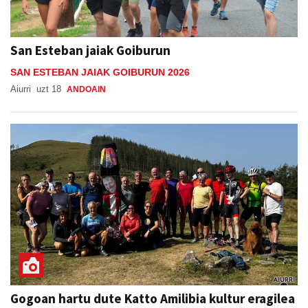
San Esteban jaiak Goiburun
SAN ESTEBAN JAIAK GOIBURUN 2026
Aiurri
uzt 18
ANDOAIN
Gogoan hartu dute Katto Amilibia kultur eragilea