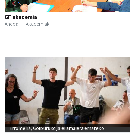
Previous
Next
GF akademia
Andoain
- Akademiak
Erromeria, Goiburuko jaiei amaiera emateko