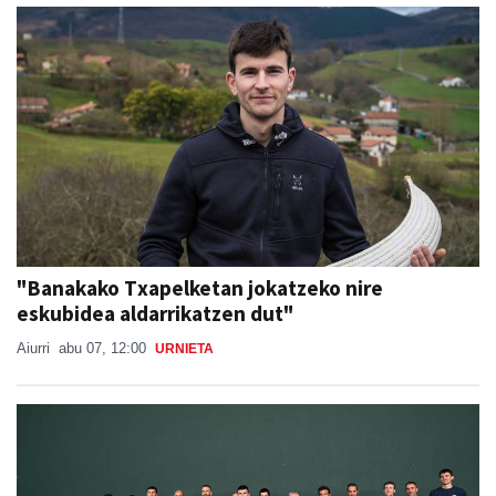
"Banakako Txapelketan jokatzeko nire
eskubidea aldarrikatzen dut"
Aiurri
abu 07, 12:00
URNIETA