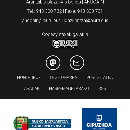
Arantzibia plaza, 4-5 behea | ANDOAIN
Tel.: 943 300 732 | Faxa: 943 300 731
andoain@aiurri.eus | idazkaritza@aiurri.eus
Codesyntaxek garatua
HONI BURUZ
LEGE OHARRA
PUBLIZITATEA
ARAUAK
HARREMANETARAKO
RSS