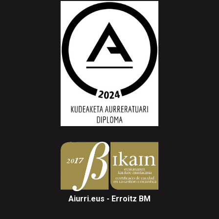
Aiurri.eus - Erroitz BM