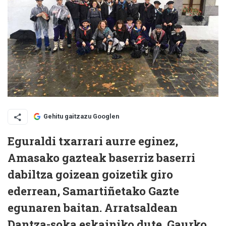
Gehitu gaitzazu Googlen
Eguraldi txarrari aurre eginez,
Amasako gazteak baserriz baserri
dabiltza goizean goizetik giro
ederrean, Samartiñetako Gazte
egunaren baitan. Arratsaldean
Dantza-soka eskainiko dute. Gaurko