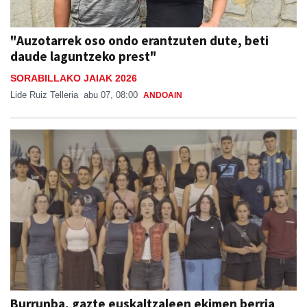
"Auzotarrek oso ondo erantzuten dute, beti
daude laguntzeko prest"
SORABILLAKO JAIAK 2026
Lide Ruiz Telleria
abu 07, 08:00
ANDOAIN
Burrunba, gazte euskaltzaleen ekimen berria