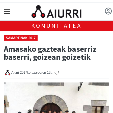
KOMUNITATEA
SAMARTIÑAK 2017
Amasako gazteak baserriz
baserri, goizean goizetik
Aiurri
2017ko azaroaren 16a