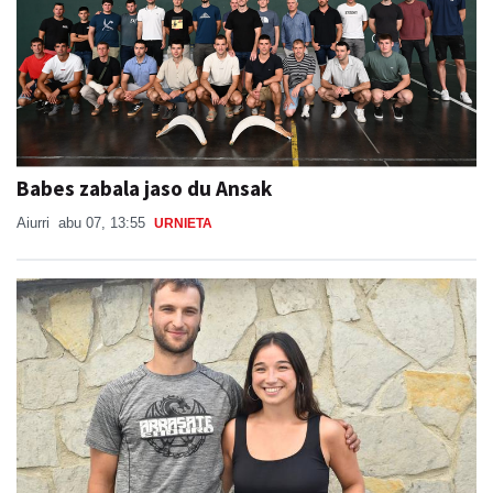
Babes zabala jaso du Ansak
Aiurri
abu 07, 13:55
URNIETA