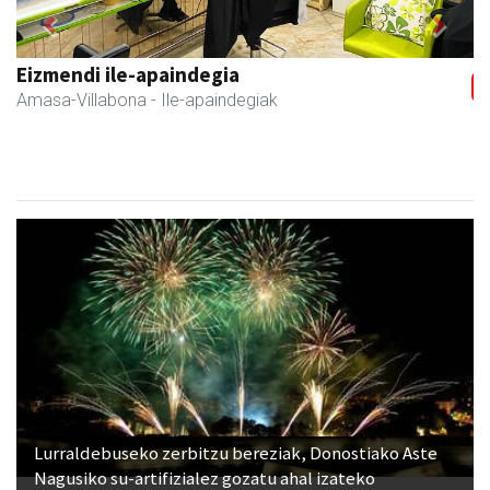
Previous
Next
Eizmendi ile-apaindegia
Amasa-Villabona
- Ile-apaindegiak
Lurraldebuseko zerbitzu bereziak, Donostiako Aste
Nagusiko su-artifizialez gozatu ahal izateko