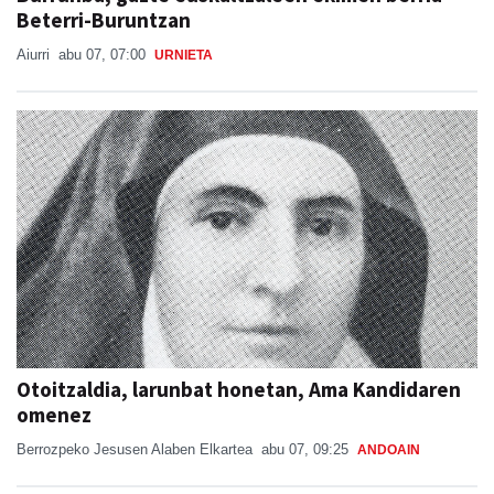
Beterri-Buruntzan
Aiurri
abu 07, 07:00
URNIETA
Otoitzaldia, larunbat honetan, Ama Kandidaren
omenez
Berrozpeko Jesusen Alaben Elkartea
abu 07, 09:25
ANDOAIN