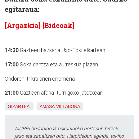
egitaraua:
[Argazkia]
[Bideoak]
14:30
Gazteen bazkaria Uxo-Toki elkartean.
17:00
Soka dantza eta aurreskua plazan.
Ondoren, trikitilarien erromeria.
21:00
Gazteen afaria Iturri-goxo jatetxean.
GIZARTEA
AMASA-VILLABONA
AIURRI hedabideak eskualdeko nortasun hitzak
jaso eta zabaltzen ditu. Harpidedun eginda, tokiko