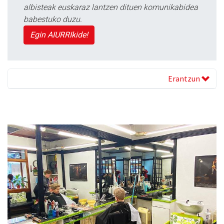
albisteak euskaraz lantzen dituen komunikabidea
babestuko duzu.
Egin AIURRIkide!
Erantzun