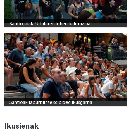
Santio jaiak: Udalaren lehen balorazioa
Santioak laburbiltzeko bideo ikusgarria
Ikusienak