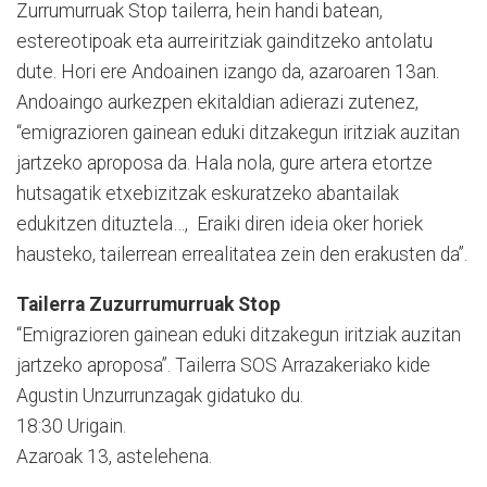
Zurrumurruak Stop tailerra, hein handi batean,
estereotipoak eta aurreiritziak gainditzeko antolatu
dute. Hori ere Andoainen izango da, azaroaren 13an.
Andoaingo aurkezpen ekitaldian adierazi zutenez,
“emigrazioren gainean eduki ditzakegun iritziak auzitan
jartzeko aproposa da. Hala nola, gure artera etortze
hutsagatik etxebizitzak eskuratzeko abantailak
edukitzen dituztela…, Eraiki diren ideia oker horiek
hausteko, tailerrean errealitatea zein den erakusten da”.
Tailerra Zuzurrumurruak Stop
“Emigrazioren gainean eduki ditzakegun iritziak auzitan
jartzeko aproposa”. Tailerra SOS Arrazakeriako kide
Agustin Unzurrunzagak gidatuko du.
18:30 Urigain.
Azaroak 13, astelehena.