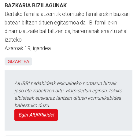
BAZKARIA BIZILAGUNAK
Bertako familia atzerritik etorritako familiarekin bazkari
batean biltzen dituen egitasmoa da. Bi familiekin
dinamizatzaile bat biltzen da, harremanak erraztu ahal
izateko.
Azaroak 19, igandea.
GIZARTEA
AIURRI hedabideak eskualdeko nortasun hitzak
jaso eta zabaltzen ditu. Harpidedun eginda, tokiko
albisteak euskaraz lantzen dituen komunikabidea
babestuko duzu.
Egin AIURRIkide!