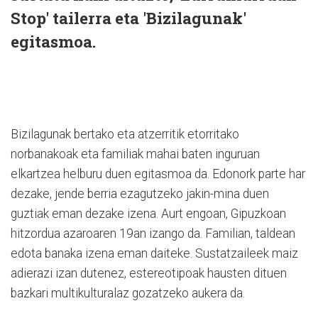
Stop' tailerra eta 'Bizilagunak'
egitasmoa.
Bizilagunak bertako eta atzerritik etorritako
norbanakoak eta familiak mahai baten inguruan
elkartzea helburu duen egitasmoa da. Edonork parte har
dezake, jende berria ezagutzeko jakin-mina duen
guztiak eman dezake izena. Aurt engoan, Gipuzkoan
hitzordua azaroaren 19an izango da. Familian, taldean
edota banaka izena eman daiteke. Sustatzaileek maiz
adierazi izan dutenez, estereotipoak hausten dituen
bazkari multikulturalaz gozatzeko aukera da.