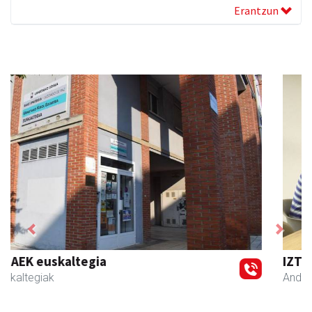
Erantzun
Previous
Next
IZT Informatika Zerbitzu Integrala
Andoain
- IKT