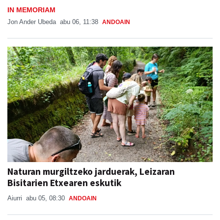
IN MEMORIAM
Jon Ander Ubeda
abu 06, 11:38
ANDOAIN
Naturan murgiltzeko jarduerak, Leizaran
Bisitarien Etxearen eskutik
Aiurri
abu 05, 08:30
ANDOAIN