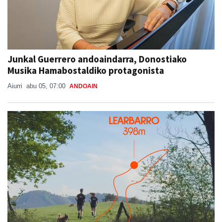
Junkal Guerrero andoaindarra, Donostiako
Musika Hamabostaldiko protagonista
Aiurri
abu 05, 07:00
ANDOAIN