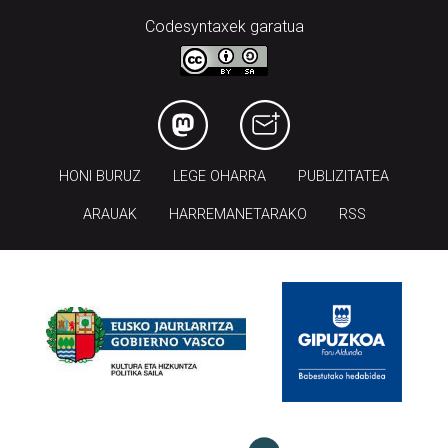
Codesyntaxek garatua
HONI BURUZ
LEGE OHARRA
PUBLIZITATEA
ARAUAK
HARREMANETARAKO
RSS