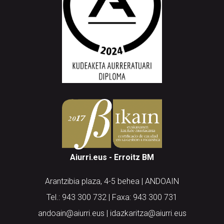
Aiurri.eus - Erroitz BM
Arantzibia plaza, 4-5 behea | ANDOAIN
Tel.: 943 300 732 | Faxa: 943 300 731
andoain@aiurri.eus | idazkaritza@aiurri.eus