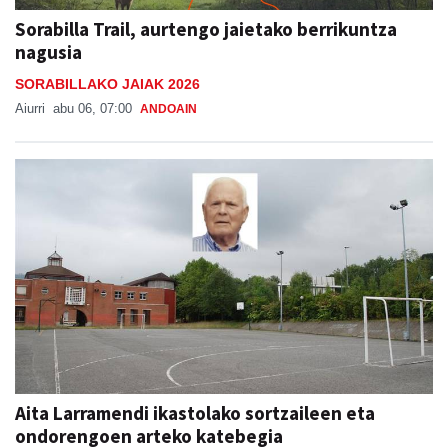
Sorabilla Trail, aurtengo jaietako berrikuntza
nagusia
SORABILLAKO JAIAK 2026
Aiurri
abu 06, 07:00
ANDOAIN
Aita Larramendi ikastolako sortzaileen eta
ondorengoen arteko katebegia