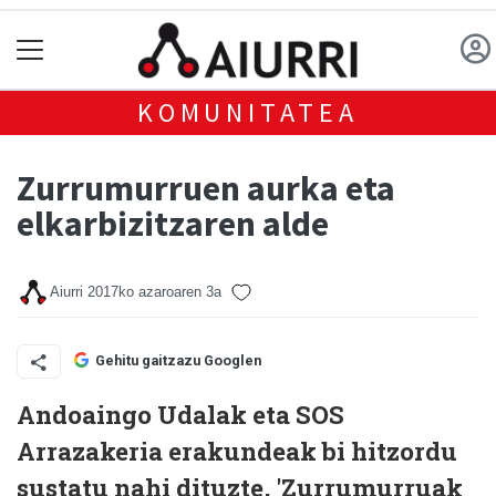
KOMUNITATEA
Zurrumurruen aurka eta
elkarbizitzaren alde
Aiurri
2017ko azaroaren 3a
Gehitu gaitzazu Googlen
Andoaingo Udalak eta SOS
Arrazakeria erakundeak bi hitzordu
sustatu nahi dituzte, 'Zurrumurruak