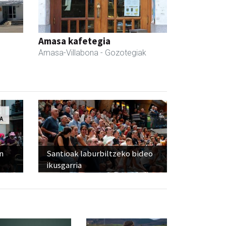
Amasa kafetegia
Amasa-Villabona
- Gozotegiak
n
Santioak laburbiltzeko bideo
ikusgarria