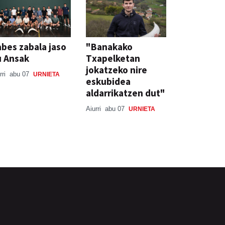
bes zabala jaso
"Banakako
u Ansak
Txapelketan
jokatzeko nire
rri
abu 07
URNIETA
eskubidea
aldarrikatzen dut"
Aiurri
abu 07
URNIETA