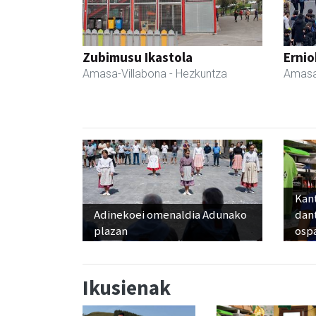
Zubimusu Ikastola
Ernio
Amasa-Villabona
- Hezkuntza
Amasa
Kant
Adinekoei omenaldia Adunako
dan
plazan
osp
Ikusienak