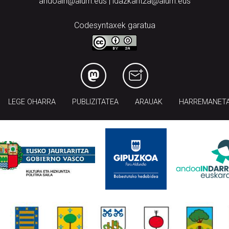
andoain@aiurri.eus | idazkaritza@aiurri.eus
Codesyntaxek garatua
LEGE OHARRA
PUBLIZITATEA
ARAUAK
HARREMANET