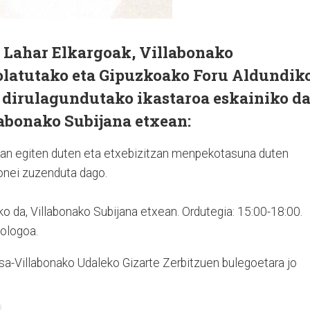
, Lahar Elkargoak, Villabonako
olatutako eta Gipuzkoako Foru Aldundik
k dirulagundutako ikastaroa eskainiko d
abonako Subijana etxean:
 lan egiten duten eta etxebizitzan menpekotasuna duten
onei zuzenduta dago.
ko da, Villabonako Subijana etxean. Ordutegia: 15:00-18:00.
kologoa.
a-Villabonako Udaleko Gizarte Zerbitzuen bulegoetara jo