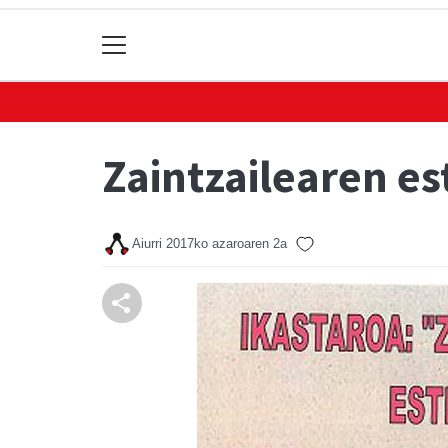
Zaintzailearen es
Aiurri
2017ko azaroaren 2a