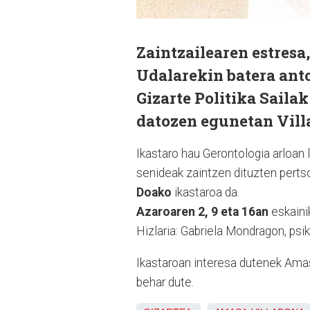
Zaintzailearen estresa
Udalarekin batera ant
Gizarte Politika Saila
datozen egunetan Vill
Ikastaro hau Gerontologia arloan
senideak zaintzen dituzten perts
Doako
ikastaroa da.
Azaroaren
2, 9 eta 16an
eskaini
Hizlaria: Gabriela Mondragon, psi
Ikastaroan interesa dutenek Amas
behar dute.