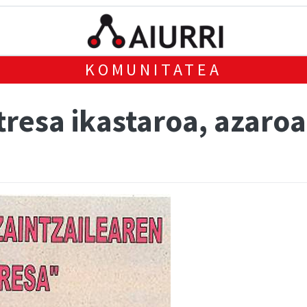
KOMUNITATEA
tresa ikastaroa, azaroa