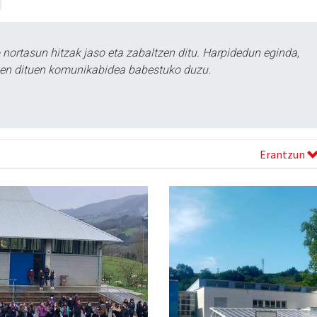
ortasun hitzak jaso eta zabaltzen ditu. Harpidedun eginda,
tzen dituen komunikabidea babestuko duzu.
Erantzun