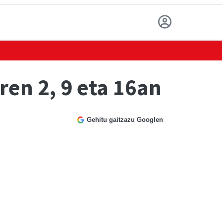
ren 2, 9 eta 16an
Gehitu gaitzazu Googlen