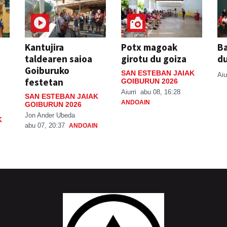
Kantujira
Potx magoak
Ba
taldearen saioa
girotu du goiza
d
Goiburuko
SAN ESTEBAN JAIAK
Aiu
festetan
GOIBURUN 2026
Aiurri
abu 08, 16:28
SAN ESTEBAN JAIAK
ANDOAIN
GOIBURUN 2026
Jon Ander Ubeda
K
abu 07, 20:37
ANDOAIN