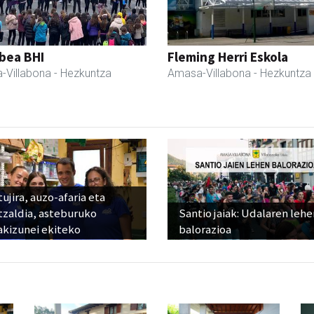
bea BHI
Fleming Herri Eskola
-Villabona
- Hezkuntza
Amasa-Villabona
- Hezkuntza
ujira, auzo-afaria eta
tzaldia, asteburuko
Santio jaiak: Udalaren lehe
akizunei ekiteko
balorazioa