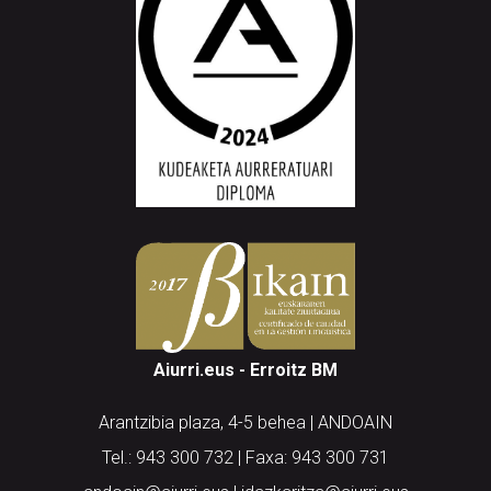
Aiurri.eus - Erroitz BM
Arantzibia plaza, 4-5 behea | ANDOAIN
Tel.: 943 300 732 | Faxa: 943 300 731