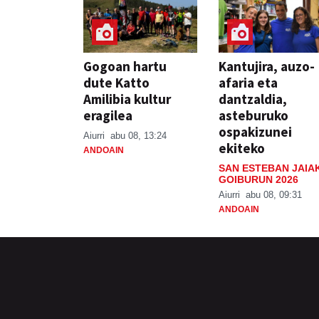
Gogoan hartu
Kantujira, auzo-
dute Katto
afaria eta
Amilibia kultur
dantzaldia,
eragilea
asteburuko
ospakizunei
Aiurri
abu 08, 13:24
ekiteko
ANDOAIN
SAN ESTEBAN JAIA
GOIBURUN 2026
Aiurri
abu 08, 09:31
ANDOAIN