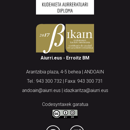
Aiurri.eus - Erroitz BM
Arantzibia plaza, 4-5 behea | ANDOAIN
Tel.: 943 300 732 | Faxa: 943 300 731
andoain@aiurri.eus | idazkaritza@aiurri.eus
Codesyntaxek garatua