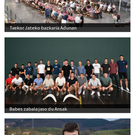
Txekor Jateko bazkaria Adunan
Babes zabala jaso du Ansak