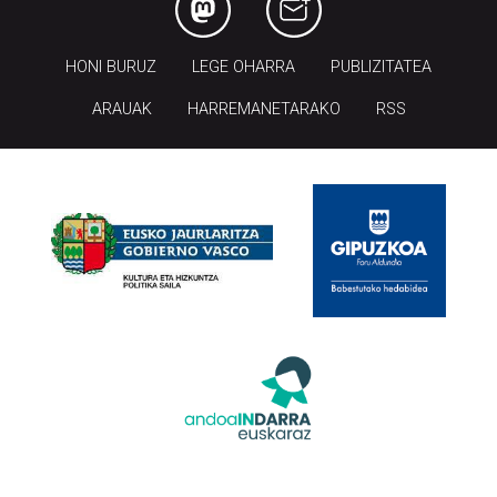
HONI BURUZ
LEGE OHARRA
PUBLIZITATEA
ARAUAK
HARREMANETARAKO
RSS