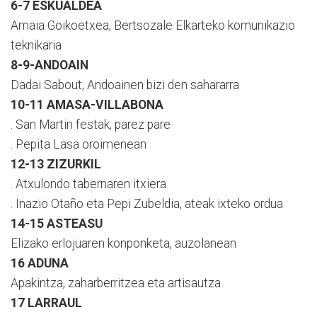
6-7 ESKUALDEA
Amaia Goikoetxea, Bertsozale Elkarteko komunikazio
teknikaria
8-9-ANDOAIN
Dadai Sabout, Andoainen bizi den sahararra
10-11 AMASA-VILLABONA
. San Martin festak, parez pare
. Pepita Lasa oroimenean
12-13 ZIZURKIL
. Atxulondo tabernaren itxiera
. Inazio Otaño eta Pepi Zubeldia, ateak ixteko ordua
14-15 ASTEASU
Elizako erlojuaren konponketa, auzolanean
16 ADUNA
Apakintza, zaharberritzea eta artisautza
17 LARRAUL