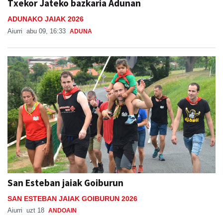
Txekor Jateko bazkaria Adunan
ADUNAKO JAIAK 2026
Aiurri
abu 09, 16:33
ADUNA
San Esteban jaiak Goiburun
SAN ESTEBAN JAIAK GOIBURUN 2026
Aiurri
uzt 18
ANDOAIN