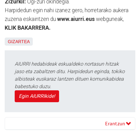
Zizurkil:
Ogi-zuri okindegia.
Harpidedun egin nahi izanez gero, horretarako aukera
zuzena eskaintzen du
www.aiurri.eus
webguneak,
KLIK BAKARRERA.
GIZARTEA
AIURRI hedabideak eskualdeko nortasun hitzak
jaso eta zabaltzen ditu. Harpidedun eginda, tokiko
albisteak euskaraz lantzen dituen komunikabidea
babestuko duzu.
Egin AIURRIkide!
Erantzun