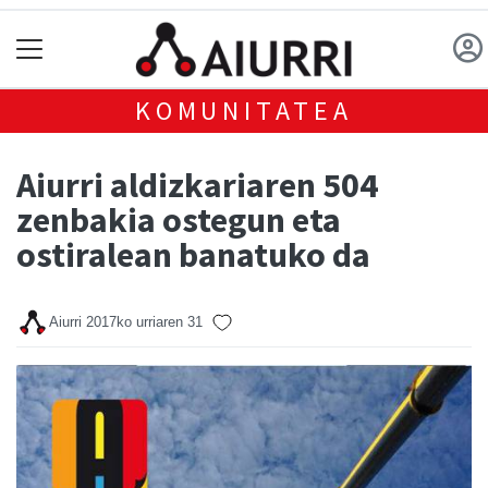
KOMUNITATEA
Aiurri aldizkariaren 504
zenbakia ostegun eta
ostiralean banatuko da
Aiurri
2017ko urriaren 31