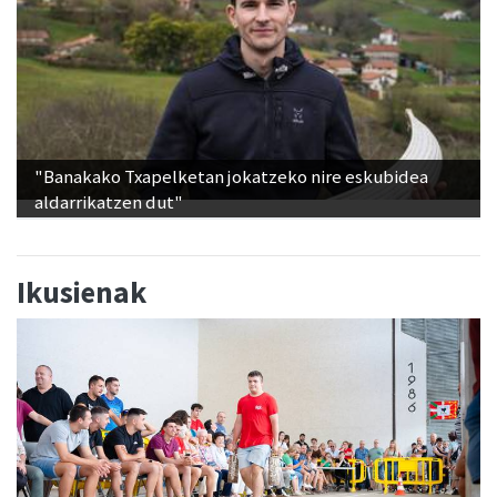
"Banakako Txapelketan jokatzeko nire eskubidea
aldarrikatzen dut"
Ikusienak