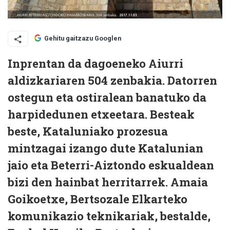
Gehitu gaitzazu Googlen
Inprentan da dagoeneko Aiurri
aldizkariaren 504 zenbakia. Datorren
ostegun eta ostiralean banatuko da
harpidedunen etxeetara. Besteak
beste, Kataluniako prozesua
mintzagai izango dute Katalunian
jaio eta Beterri-Aiztondo eskualdean
bizi den hainbat herritarrek. Amaia
Goikoetxe, Bertsozale Elkarteko
komunikazio teknikariak, bestalde,