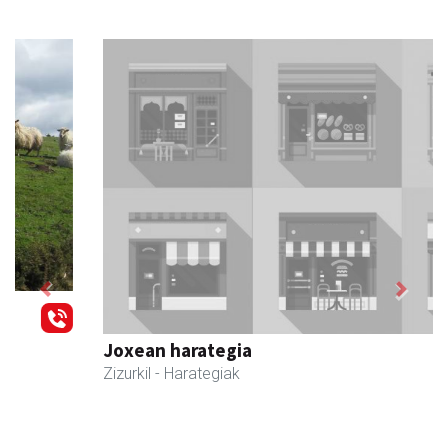
Previous
Next
Joxean harategia
Zizurkil
- Harategiak