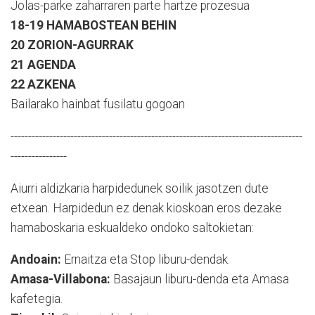
Jolas-parke zaharraren parte hartze prozesua
18-19 HAMABOSTEAN BEHIN
20 ZORION-AGURRAK
21 AGENDA
22 AZKENA
Bailarako hainbat fusilatu gogoan
-----------------------------------------------------------------------------------
----------------
Aiurri aldizkaria harpidedunek soilik jasotzen dute
etxean. Harpidedun ez denak kioskoan eros dezake
hamaboskaria eskualdeko ondoko saltokietan:
Andoain:
Ernaitza eta Stop liburu-dendak.
Amasa-Villabona:
Basajaun liburu-denda eta Amasa
kafetegia.