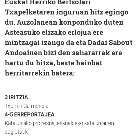
Euskal Herriko Bertsolari
Txapelketaren inguruan hitz egingo
du. Auzolanean konponduko duten
Asteasuko elizako erlojua ere
mintzagai izango da eta Dadai Sabout
Andoainen bizi den sahararrak ere
hartu du hitza, beste hainbat
herritarrekin batera:
3 IRITZIA
Txomin Garmendia
4-5 ERREPORTAJEA
Kataluniako prozesua, eskualdeko kataluniarren
begietatik