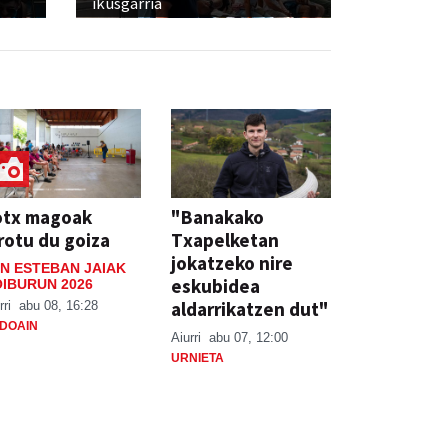
ikusgarria
otx magoak
"Banakako
rotu du goiza
Txapelketan
jokatzeko nire
N ESTEBAN JAIAK
eskubidea
IBURUN 2026
aldarrikatzen dut"
rri
abu 08, 16:28
DOAIN
Aiurri
abu 07, 12:00
URNIETA