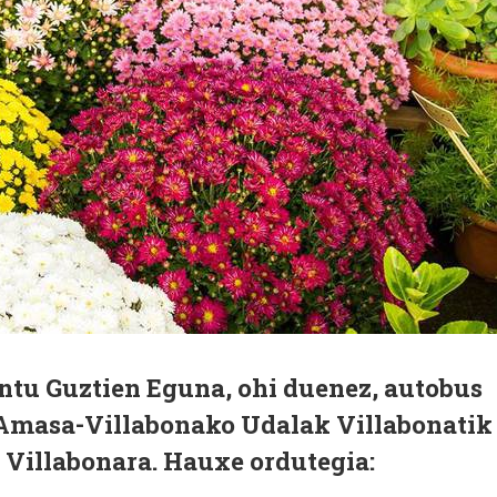
antu Guztien Eguna, ohi duenez, autobus
 Amasa-Villabonako Udalak Villabonatik
Villabonara. Hauxe ordutegia: