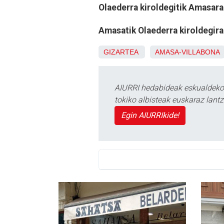
Olaederra kiroldegitik Amasara
Amasatik Olaederra kiroldegira
GIZARTEA
AMASA-VILLABONA
AIURRI hedabideak eskualdeko n
tokiko albisteak euskaraz lan
Egin AIURRIkide!