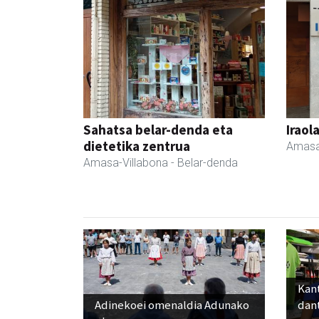
Sahatsa belar-denda eta
Iraol
dietetika zentrua
Amasa
Amasa-Villabona
- Belar-denda
Kant
Adinekoei omenaldia Adunako
dan