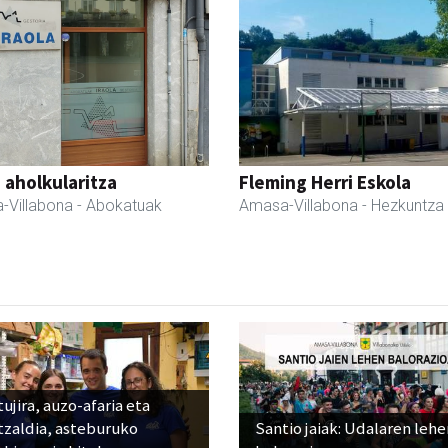
a aholkularitza
Fleming Herri Eskola
-Villabona
- Abokatuak
Amasa-Villabona
- Hezkuntza
ujira, auzo-afaria eta
tzaldia, asteburuko
Santio jaiak: Udalaren lehe