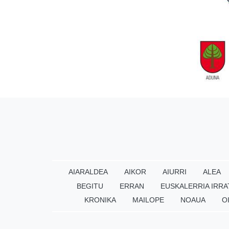
AIARALDEA
AIKOR
AIURRI
ALEA
BEGITU
ERRAN
EUSKALERRIA IRRA
KRONIKA
MAILOPE
NOAUA
O