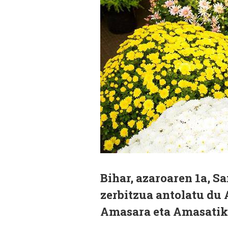
Bihar, azaroaren 1a, S
zerbitzua antolatu du
Amasara eta Amasatik 