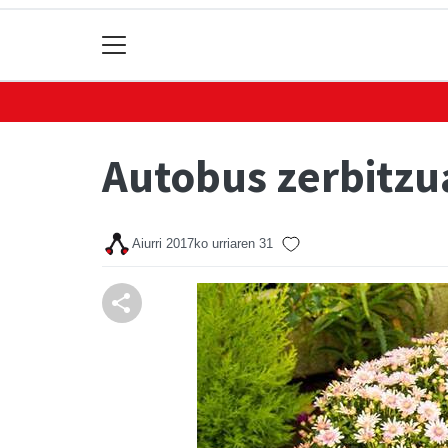
Autobus zerbitzu
Aiurri
2017ko urriaren 31