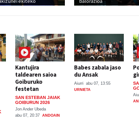
akizunei ekiteko
balorazioa
Kantujira
Babes zabala jaso
P
taldearen saioa
du Ansak
gi
Goiburuko
SA
Aiurri
abu 07, 13:55
festetan
GO
URNIETA
Aiu
SAN ESTEBAN JAIAK
AN
GOIBURUN 2026
Jon Ander Ubeda
K
abu 07, 20:37
ANDOAIN