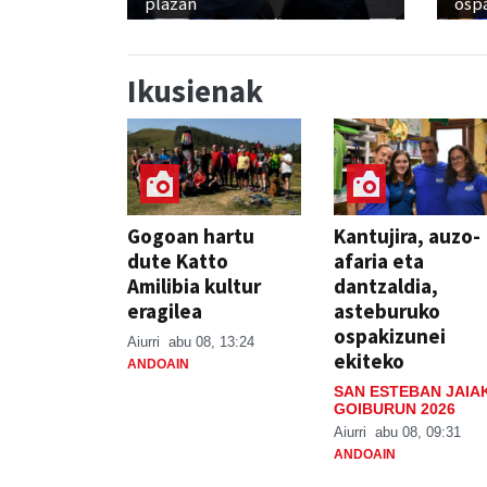
plazan
osp
Ikusienak
Gogoan hartu
Kantujira, auzo-
dute Katto
afaria eta
Amilibia kultur
dantzaldia,
eragilea
asteburuko
ospakizunei
Aiurri
abu 08, 13:24
ekiteko
ANDOAIN
SAN ESTEBAN JAIA
GOIBURUN 2026
Aiurri
abu 08, 09:31
ANDOAIN