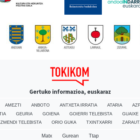
Gertuko informazioa, euskaraz
AMEZTI
ANBOTO
ANTXETA IRRATIA
ATARIA
AZP
TIA
GEURIA
GOIENA
GOIERRI TELEBISTA
GUAIXE
IZMENDI TELEBISTA
ORIO GUKA
TXINTXARRI
ZARAUT
Matx
Gurean
Ttap