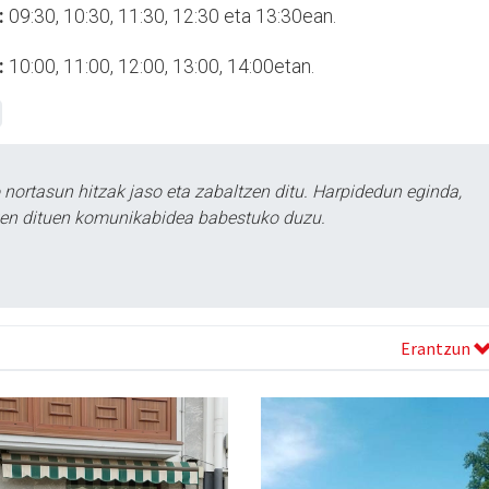
:
09:30, 10:30, 11:30, 12:30 eta 13:30ean.
:
10:00, 11:00, 12:00, 13:00, 14:00etan.
ortasun hitzak jaso eta zabaltzen ditu. Harpidedun eginda,
tzen dituen komunikabidea babestuko duzu.
Erantzun