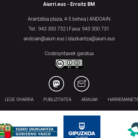
Aiurri.eus - Erroitz BM
Arantzibia plaza, 4-5 behea | ANDOAIN
Tel.: 943 300 732 | Faxa: 943 300 731
andoain@aiurri.eus | idazkaritza@aiurri.eus
Codesyntaxek garatua
LEGE OHARRA
PUBLIZITATEA
ARAUAK
HARREMANET