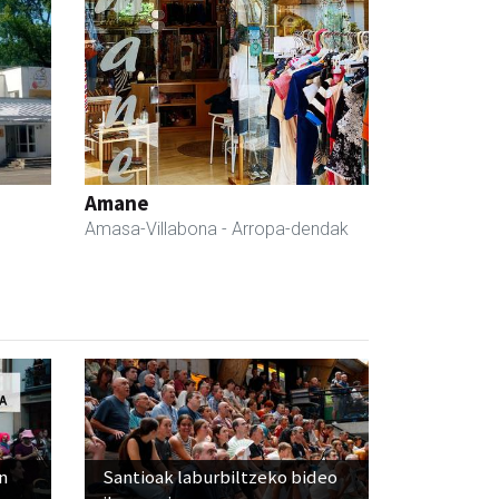
Amane
Amasa-Villabona
- Arropa-dendak
n
Santioak laburbiltzeko bideo