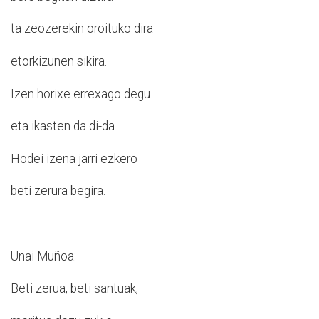
ta zeozerekin oroituko dira
etorkizunen sikira.
Izen horixe errexago degu
eta ikasten da di-da
Hodei izena jarri ezkero
beti zerura begira.
Unai Muñoa:
Beti zerua, beti santuak,