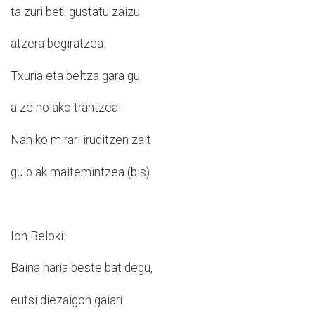
ta zuri beti gustatu zaizu
atzera begiratzea.
Txuria eta beltza gara gu
a ze nolako trantzea!
Nahiko mirari iruditzen zait
gu biak maitemintzea (bis).
Ion Beloki:
Baina haria beste bat degu,
eutsi diezaigon gaiari.