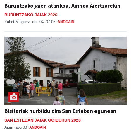
Buruntzako jaien atarikoa, Ainhoa Aiertzarekin
BURUNTZAKO JAIAK 2026
Xabat Minguez
abu 04, 07:05
ANDOAIN
Bisitariak hurbildu dira San Esteban egunean
SAN ESTEBAN JAIAK GOIBURUN 2026
Aiurri
abu 03
ANDOAIN