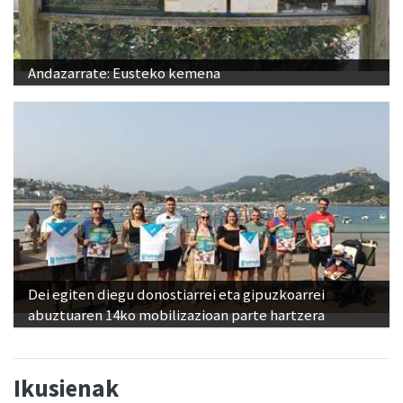
Andazarrate: Eusteko kemena
Dei egiten diegu donostiarrei eta gipuzkoarrei
abuztuaren 14ko mobilizazioan parte hartzera
Ikusienak