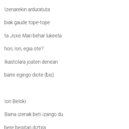
Izenarekin arduratuta
biak gaude tope-tope
ta Joxe Mari behar lukeela
hori, Ion, egia ote?
Ikastolara joaten denean
barre egingo diote (bis).
Ion Beloki:
Baina izenak beti izango du
bere begitan diztira