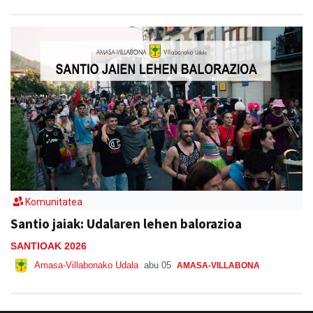
Komunitatea
Santio jaiak: Udalaren lehen balorazioa
SANTIOAK 2026
Amasa-Villabonako Udala
abu 05
AMASA-VILLABONA