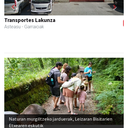
Previous
Next
Transportes Lakunza
Asteasu
- Garraioak
Naturan murgiltzeko jarduerak, Leizaran Bisitarien
Etxearen eskutik