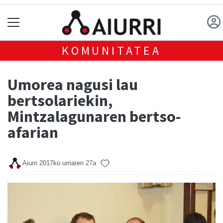
KOMUNITATEA
Umorea nagusi lau
bertsolariekin,
Mintzalagunaren bertso-
afarian
Aiurri
2017ko urriaren 27a