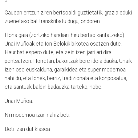
Gauean entzun ziren bertsoaldi guztietatik, grazia eduki
zuenetako bat transkribatu dugu, ondoren.
Hona gaia (zortziko handian, hiru bertso kantatzeko):
Unai Muñoak eta Ion Belokik bikotea osatzen dute.
Haur bat espero dute, eta zein izen jarri ari dira
pentsatzen. Horretan, bakoitzak bere ideia dauka; Unaik
izen oso euskalduna, garaikidea eta super modernoa
nahi du, eta Ionek, berriz, tradizionala eta konposatua,
eta santuak baldin badauzka tarteko, hobe.
Unai Muñoa:
Ni modernoa izan nahiz beti.
Beti izan dut klasea