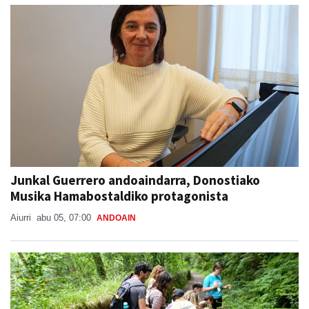
Junkal Guerrero andoaindarra, Donostiako
Musika Hamabostaldiko protagonista
Aiurri
abu 05, 07:00
ANDOAIN