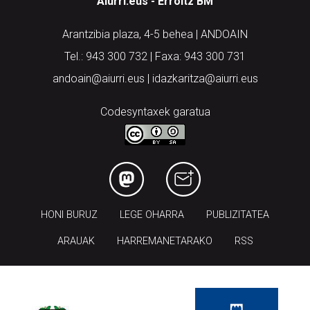
Aiurri.eus - Erroitz BM
Arantzibia plaza, 4-5 behea | ANDOAIN
Tel.: 943 300 732 | Faxa: 943 300 731
andoain@aiurri.eus | idazkaritza@aiurri.eus
Codesyntaxek garatua
HONI BURUZ
LEGE OHARRA
PUBLIZITATEA
ARAUAK
HARREMANETARAKO
RSS