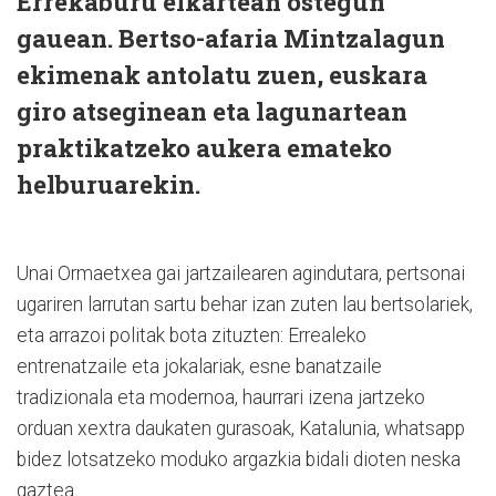
Errekaburu elkartean ostegun
gauean. Bertso-afaria Mintzalagun
ekimenak antolatu zuen, euskara
giro atseginean eta lagunartean
praktikatzeko aukera emateko
helburuarekin.
Unai Ormaetxea gai jartzailearen agindutara, pertsonai
ugariren larrutan sartu behar izan zuten lau bertsolariek,
eta arrazoi politak bota zituzten: Errealeko
entrenatzaile eta jokalariak, esne banatzaile
tradizionala eta modernoa, haurrari izena jartzeko
orduan xextra daukaten gurasoak, Katalunia, whatsapp
bidez lotsatzeko moduko argazkia bidali dioten neska
gaztea…