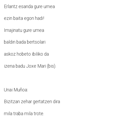
Erlantz esanda gure umea
ezin baita egon hadi!
Imajinatu gure umea
baldin bada bertsolari
askoz hobeto ibiliko da
izena badu Joxe Mari (bis).
Unai Muñoa:
Bizitzan zehar gertatzen dira
mila traba mila trote.