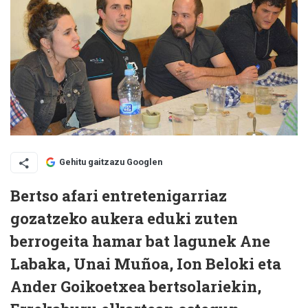
Gehitu gaitzazu Googlen
Bertso afari entretenigarriaz
gozatzeko aukera eduki zuten
berrogeita hamar bat lagunek Ane
Labaka, Unai Muñoa, Ion Beloki eta
Ander Goikoetxea bertsolariekin,