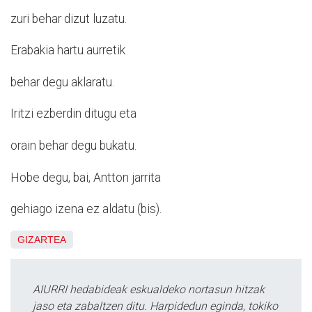
zuri behar dizut luzatu.
Erabakia hartu aurretik
behar degu aklaratu.
Iritzi ezberdin ditugu eta
orain behar degu bukatu.
Hobe degu, bai, Antton jarrita
gehiago izena ez aldatu (bis).
GIZARTEA
AIURRI hedabideak eskualdeko nortasun hitzak
jaso eta zabaltzen ditu. Harpidedun eginda, tokiko