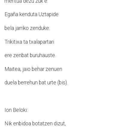
meritua dezu zuk e.
Egaña kenduta Uztapide
bela jarriko zenduke.
Trikitixa ta txalapartari
ere zenbat buruhauste.
Maitea, jaio behar zenuen
duela berrehun bat urte (bis).
Ion Beloki:
Nik enbidoa botatzen dizut,