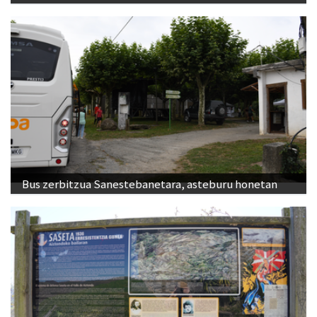
Bus zerbitzua Sanestebanetara, asteburu honetan