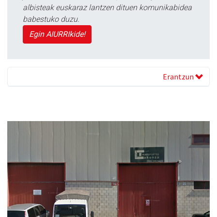
albisteak euskaraz lantzen dituen komunikabidea
babestuko duzu.
Egin AIURRIkide!
Erantzun