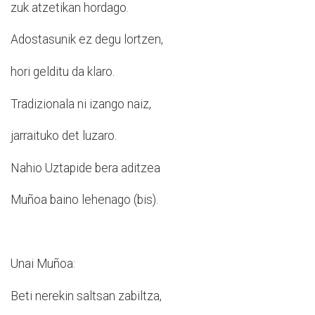
zuk atzetikan hordago.
Adostasunik ez degu lortzen,
hori gelditu da klaro.
Tradizionala ni izango naiz,
jarraituko det luzaro.
Nahio Uztapide bera aditzea
Muñoa baino lehenago (bis).
Unai Muñoa:
Beti nerekin saltsan zabiltza,