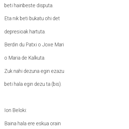
beti hainbeste disputa.
Eta nik beti bukatu ohi det
depresioak hartuta.
Berdin du Patxi o Joxe Mari
o Maria de Kalkuta.
Zuk nahi dezuna egin ezazu
beti hala egin dezu ta (bis).
Ion Beloki:
Baina hala ere eskua orain