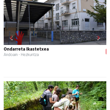
Previous
Next
Ondarreta Ikastetxea
Andoain
- Hezkuntza