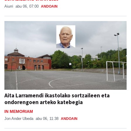
Aiurri
abu 06, 07:00
ANDOAIN
Aita Larramendi ikastolako sortzaileen eta
ondorengoen arteko katebegia
IN MEMORIAM
Jon Ander Ubeda
abu 06, 11:38
ANDOAIN