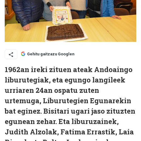
Gehitu gaitzazu Googlen
1962an ireki zituen ateak Andoaingo
liburutegiak, eta egungo langileek
urriaren 24an ospatu zuten
urtemuga, Liburutegien Egunarekin
bat eginez. Bisitari ugari jaso zituzten
egunean zehar. Eta liburuzainek,
Judith Alzolak, Fatima Errastik, Laia