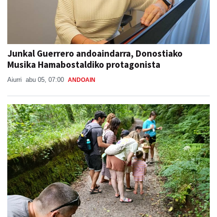
Junkal Guerrero andoaindarra, Donostiako
Musika Hamabostaldiko protagonista
Aiurri
abu 05, 07:00
ANDOAIN