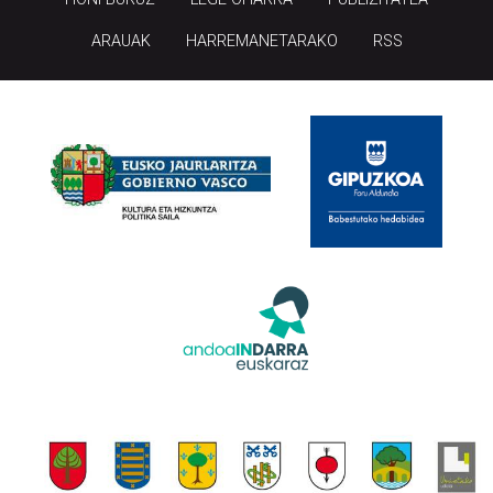
ARAUAK
HARREMANETARAKO
RSS