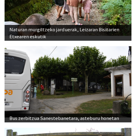
Naturan murgiltzeko jarduerak, Leizaran Bisitarien
Etxearen eskutik
Bus zerbitzua Sanestebanetara, asteburu honetan