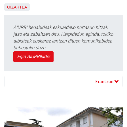
GIZARTEA
AIURRI hedabideak eskualdeko nortasun hitzak
jaso eta zabaltzen ditu. Harpidedun eginda, tokiko
albisteak euskaraz lantzen dituen komunikabidea
babestuko duzu.
Egin AIURRIkide!
Erantzun