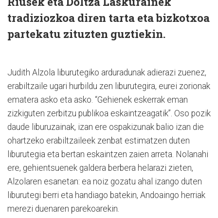
Riusek eta Doltza Laskurainek
tradiziozkoa diren tarta eta bizkotxoa
partekatu zituzten guztiekin.
Judith Alzola liburutegiko arduradunak adierazi zuenez,
erabiltzaile ugari hurbildu zen liburutegira, eurei zorionak
ematera asko eta asko. “Gehienek eskerrak eman
zizkiguten zerbitzu publikoa eskaintzeagatik”. Oso pozik
daude liburuzainak, izan ere ospakizunak balio izan die
ohartzeko erabiltzaileek zenbat estimatzen duten
liburutegia eta bertan eskaintzen zaien arreta. Nolanahi
ere, gehientsuenek galdera berbera helarazi zieten,
Alzolaren esanetan: ea noiz gozatu ahal izango duten
liburutegi berri eta handiago batekin, Andoaingo herriak
merezi duenaren parekoarekin.