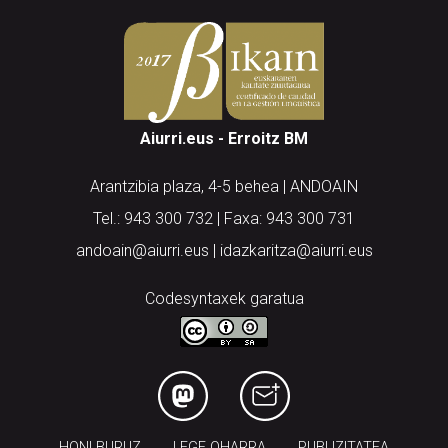
Aiurri.eus - Erroitz BM
Arantzibia plaza, 4-5 behea | ANDOAIN
Tel.: 943 300 732 | Faxa: 943 300 731
andoain@aiurri.eus | idazkaritza@aiurri.eus
Codesyntaxek garatua
HONI BURUZ
LEGE OHARRA
PUBLIZITATEA