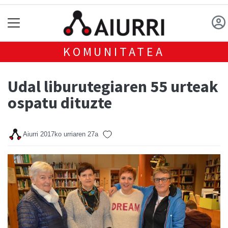
KOMUNITATEA
Udal liburutegiaren 55 urteak
ospatu dituzte
Aiurri
2017ko urriaren 27a