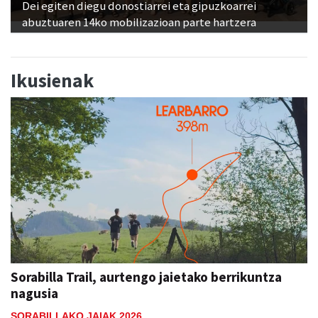
Dei egiten diegu donostiarrei eta gipuzkoarrei
abuztuaren 14ko mobilizazioan parte hartzera
Ikusienak
Sorabilla Trail, aurtengo jaietako berrikuntza
nagusia
SORABILLAKO JAIAK 2026