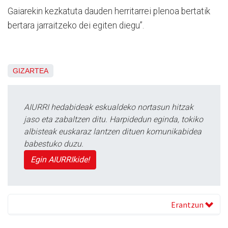
Gaiarekin kezkatuta dauden herritarrei plenoa bertatik
bertara jarraitzeko dei egiten diegu”.
GIZARTEA
AIURRI hedabideak eskualdeko nortasun hitzak
jaso eta zabaltzen ditu. Harpidedun eginda, tokiko
albisteak euskaraz lantzen dituen komunikabidea
babestuko duzu.
Egin AIURRIkide!
Erantzun