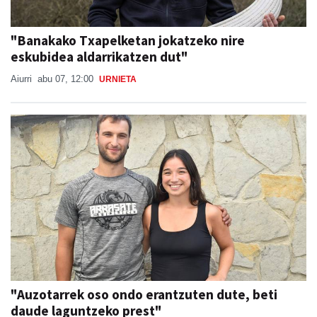
"Banakako Txapelketan jokatzeko nire
eskubidea aldarrikatzen dut"
Aiurri
abu 07, 12:00
URNIETA
"Auzotarrek oso ondo erantzuten dute, beti
daude laguntzeko prest"