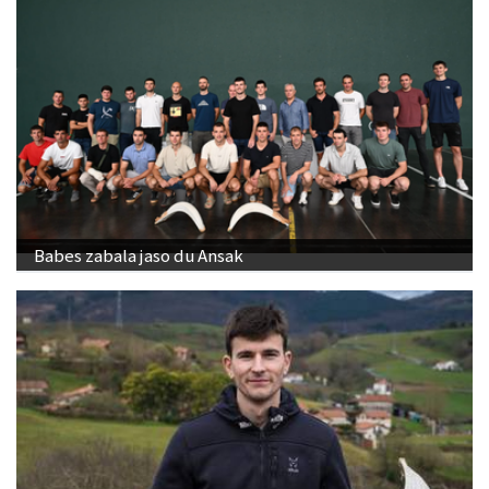
Babes zabala jaso du Ansak