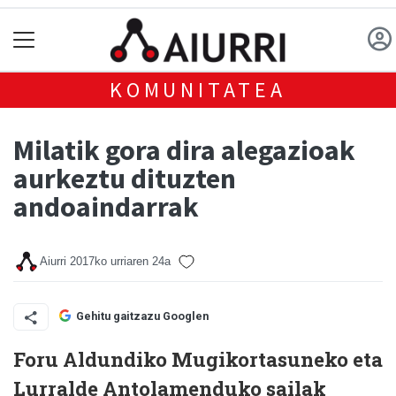
KOMUNITATEA
Milatik gora dira alegazioak
aurkeztu dituzten
andoaindarrak
Aiurri
2017ko urriaren 24a
Gehitu gaitzazu Googlen
Foru Aldundiko Mugikortasuneko eta
Lurralde Antolamenduko sailak