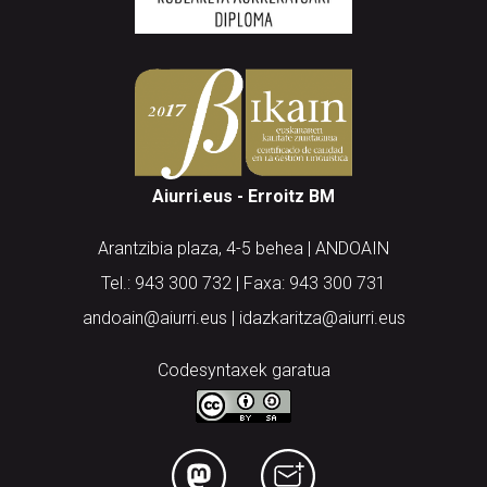
Aiurri.eus - Erroitz BM
Arantzibia plaza, 4-5 behea | ANDOAIN
Tel.: 943 300 732 | Faxa: 943 300 731
andoain@aiurri.eus | idazkaritza@aiurri.eus
Codesyntaxek garatua