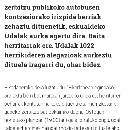
zerbitzu publikoko autobusen
kontzesiorako irizpide berriak
zehaztu dituenetik, eskualdeko
Udalak aurka agertu dira. Baita
herritarrak ere. Udalak 1022
herrikideren alegazioak aurkeztu
dituela iragarri du, ohar bidez.
Elkarlanerako deia luzatu du: “Elkarlanean egindako
proiektu berri bat martxan jartzeko unea da, herritarren
beharrak kontutan hartuko dituena eta murrizketarik
gabeko zerbitzu bat eskainiko duena. Ostegun
honetako plenoan (19:00tan) gaia jorratuko dugu, udal
talde ezberdinek hainbat mozio tartekatu dituztelako.