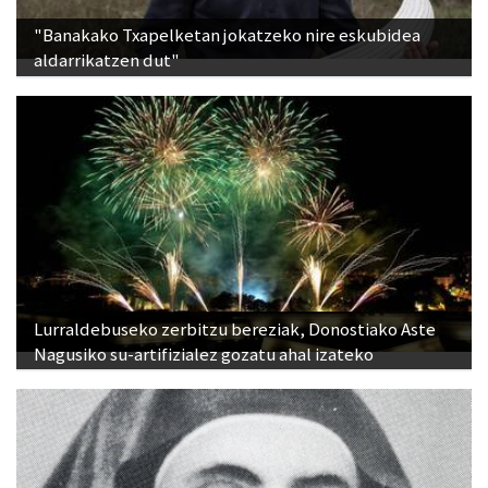
"Banakako Txapelketan jokatzeko nire eskubidea
aldarrikatzen dut"
Lurraldebuseko zerbitzu bereziak, Donostiako Aste
Nagusiko su-artifizialez gozatu ahal izateko