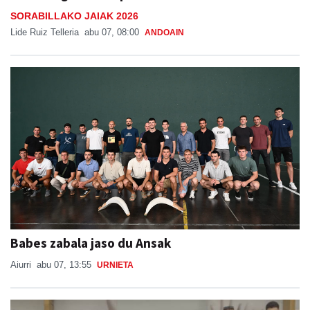
SORABILLAKO JAIAK 2026
Lide Ruiz Telleria
abu 07, 08:00
ANDOAIN
Babes zabala jaso du Ansak
Aiurri
abu 07, 13:55
URNIETA