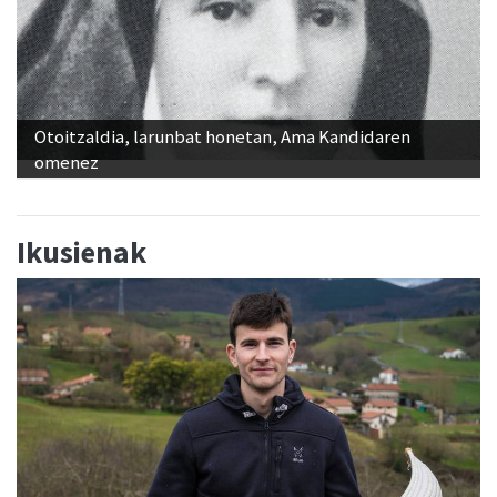
Otoitzaldia, larunbat honetan, Ama Kandidaren
omenez
Ikusienak