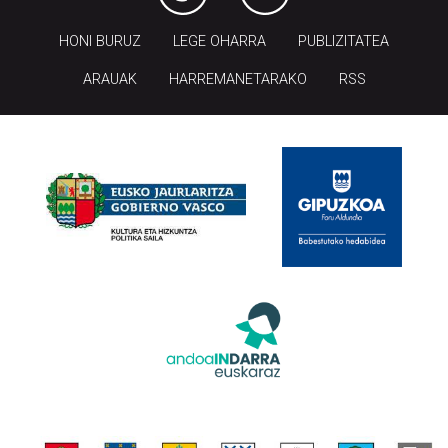
HONI BURUZ
LEGE OHARRA
PUBLIZITATEA
ARAUAK
HARREMANETARAKO
RSS