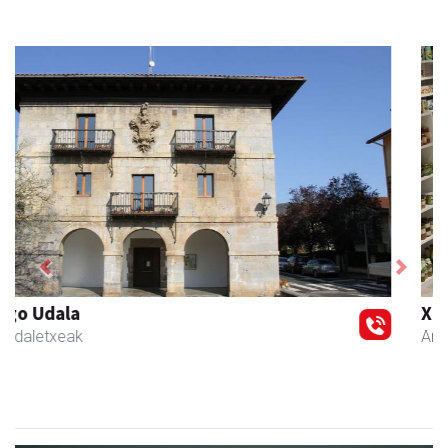
Previous
Next
Xixori belar-denda
Andoain
- Belar-denda