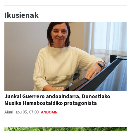
Ikusienak
Junkal Guerrero andoaindarra, Donostiako
Musika Hamabostaldiko protagonista
Aiurri
abu 05, 07:00
ANDOAIN