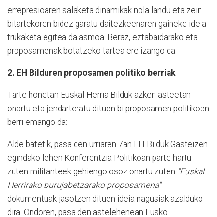
errepresioaren salaketa dinamikak nola landu eta zein
bitartekoren bidez garatu daitezkeenaren gaineko ideia
trukaketa egitea da asmoa. Beraz, eztabaidarako eta
proposamenak botatzeko tartea ere izango da.
2. EH Bilduren proposamen politiko berriak
Tarte honetan Euskal Herria Bilduk azken asteetan
onartu eta jendarteratu dituen bi proposamen politikoen
berri emango da:
Alde batetik, pasa den urriaren 7an EH Bilduk Gasteizen
egindako lehen Konferentzia Politikoan parte hartu
zuten militanteek gehiengo osoz onartu zuten
"Euskal
Herrirako burujabetzarako proposamena"
dokumentuak jasotzen dituen ideia nagusiak azalduko
dira. Ondoren, pasa den astelehenean Eusko