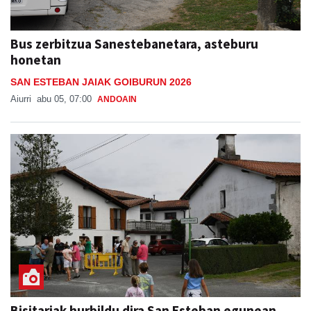
Bus zerbitzua Sanestebanetara, asteburu
honetan
SAN ESTEBAN JAIAK GOIBURUN 2026
Aiurri
abu 05, 07:00
ANDOAIN
Bisitariak hurbildu dira San Esteban egunean