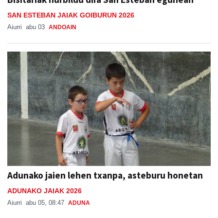
SAN ESTEBAN JAIAK GOIBURUN 2026
Aiurri
abu 03
ANDOAIN
Adunako jaien lehen txanpa, asteburu honetan
ADUNAKO JAIAK 2026
Aiurri
abu 05, 08:47
ADUNA