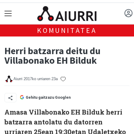
KOMUNITATEA
Herri batzarra deitu du
Villabonako EH Bilduk
Aiurri
2017ko urriaren 23a
Gehitu gaitzazu Googlen
Amasa Villabonako EH Bilduk herri
batzarra antolatu du datorren
urriaren 25ean 19:30etan Udaletxeko