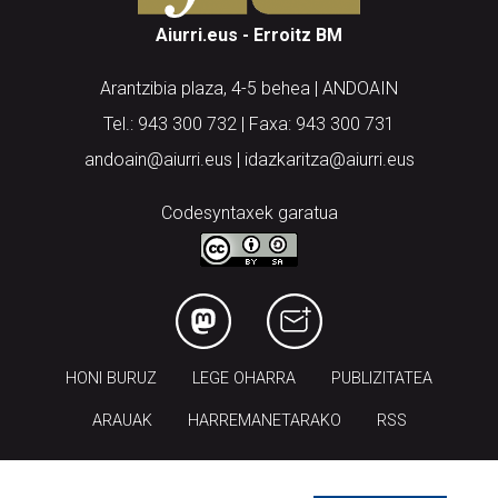
Aiurri.eus - Erroitz BM
Arantzibia plaza, 4-5 behea | ANDOAIN
Tel.: 943 300 732 | Faxa: 943 300 731
andoain@aiurri.eus | idazkaritza@aiurri.eus
Codesyntaxek garatua
HONI BURUZ
LEGE OHARRA
PUBLIZITATEA
ARAUAK
HARREMANETARAKO
RSS