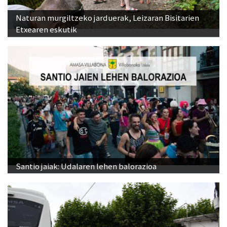
Naturan murgiltzeko jarduerak, Leizaran Bisitarien
Etxearen eskutik
Santio jaiak: Udalaren lehen balorazioa