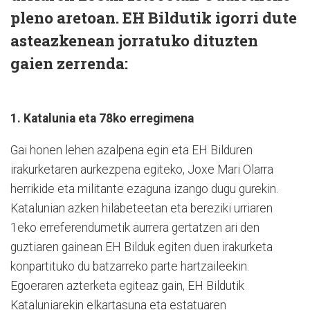
pleno aretoan. EH Bildutik igorri dute
asteazkenean jorratuko dituzten
gaien zerrenda:
1. Katalunia eta 78ko erregimena
Gai honen lehen azalpena egin eta EH Bilduren
irakurketaren aurkezpena egiteko, Joxe Mari Olarra
herrikide eta militante ezaguna izango dugu gurekin.
Katalunian azken hilabeteetan eta bereziki urriaren
1eko erreferendumetik aurrera gertatzen ari den
guztiaren gainean EH Bilduk egiten duen irakurketa
konpartituko du batzarreko parte hartzaileekin.
Egoeraren azterketa egiteaz gain, EH Bildutik
Kataluniarekin elkartasuna eta estatuaren