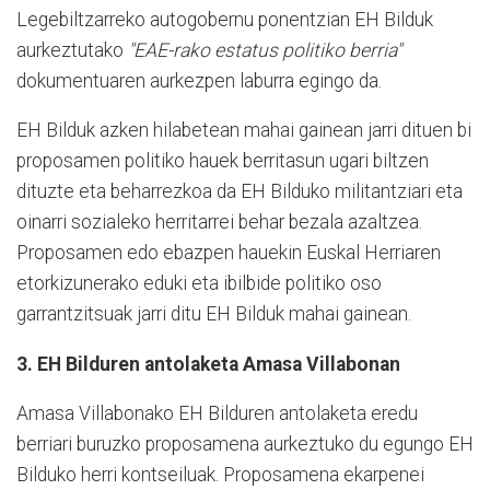
Legebiltzarreko autogobernu ponentzian EH Bilduk
aurkeztutako
"EAE-rako estatus politiko berria"
dokumentuaren aurkezpen laburra egingo da.
EH Bilduk azken hilabetean mahai gainean jarri dituen bi
proposamen politiko hauek berritasun ugari biltzen
dituzte eta beharrezkoa da EH Bilduko militantziari eta
oinarri sozialeko herritarrei behar bezala azaltzea.
Proposamen edo ebazpen hauekin Euskal Herriaren
etorkizunerako eduki eta ibilbide politiko oso
garrantzitsuak jarri ditu EH Bilduk mahai gainean.
3. EH Bilduren antolaketa Amasa Villabonan
Amasa Villabonako EH Bilduren antolaketa eredu
berriari buruzko proposamena aurkeztuko du egungo EH
Bilduko herri kontseiluak. Proposamena ekarpenei