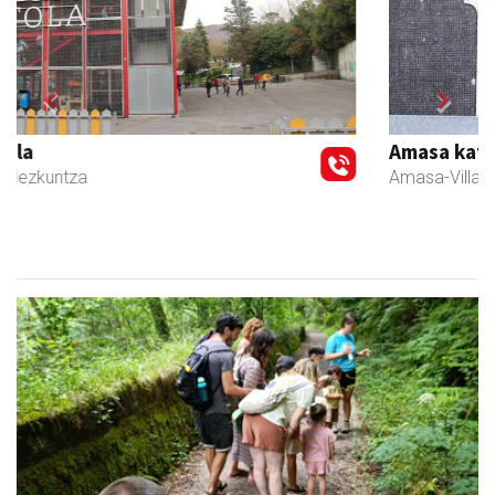
Previous
Next
Amasa kafetegia
Amasa-Villabona
- Gozotegiak