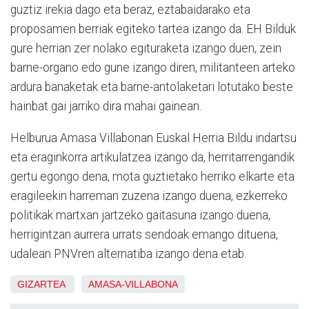
guztiz irekia dago eta beraz, eztabaidarako eta
proposamen berriak egiteko tartea izango da. EH Bilduk
gure herrian zer nolako egituraketa izango duen, zein
barne-organo edo gune izango diren, militanteen arteko
ardura banaketak eta barne-antolaketari lotutako beste
hainbat gai jarriko dira mahai gainean.
Helburua Amasa Villabonan Euskal Herria Bildu indartsu
eta eraginkorra artikulatzea izango da, herritarrengandik
gertu egongo dena, mota guztietako herriko elkarte eta
eragileekin harreman zuzena izango duena, ezkerreko
politikak martxan jartzeko gaitasuna izango duena,
herrigintzan aurrera urrats sendoak emango dituena,
udalean PNVren alternatiba izango dena etab.
GIZARTEA
AMASA-VILLABONA