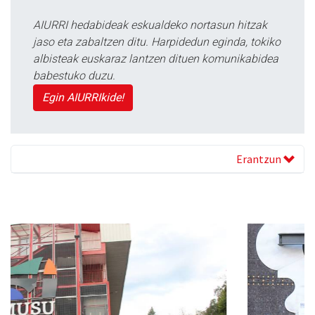
AIURRI hedabideak eskualdeko nortasun hitzak
jaso eta zabaltzen ditu. Harpidedun eginda, tokiko
albisteak euskaraz lantzen dituen komunikabidea
babestuko duzu.
Egin AIURRIkide!
Erantzun