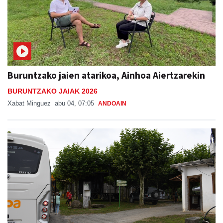
Buruntzako jaien atarikoa, Ainhoa Aiertzarekin
BURUNTZAKO JAIAK 2026
Xabat Minguez
abu 04, 07:05
ANDOAIN