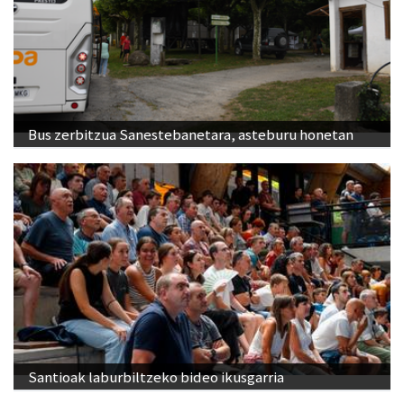
Bus zerbitzua Sanestebanetara, asteburu honetan
Santioak laburbiltzeko bideo ikusgarria